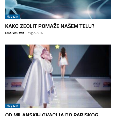
Magazin
KAKO ZEOLIT POMAŽE NAŠEM TELU?
Ema Vitković
-
avg 2, 2026
Magazin
OD MILANSKIH OVACIJA DO PARISKOG