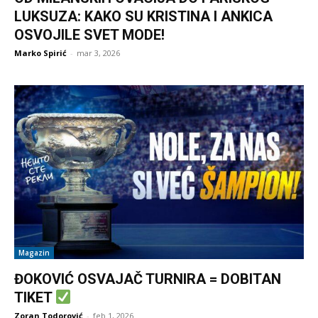
LUKSUZA: KAKO SU KRISTINA I ANKICA
OSVOJILE SVET MODE!
Marko Spirić
-
mar 3, 2026
Magazin
ĐOKOVIĆ OSVAJAČ TURNIRA = DOBITAN
TIKET
Zoran Todorović
-
feb 1, 2026