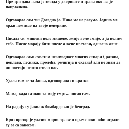
П
ре три дана пала је звезда у двориште и трава око ње је
поцрвенела.
О
дговарао сам ти:
Д
осадно је.
Н
ико ме не разуме.
Ј
едино ме
држи помисао на твоје веверице.
П
исала си: мишеви воле мишеве, змије воле змије, а ја волим
тебе.
П
челе морају бити пчеле а жене цветови, односно жене.
О
дговарао сам: схватам неопходност многих ствари ( ратова,
поплава, песника, пролећа, религија и океана) али не знам да
ли постоји нешто изван нас.
У
дала сам се за
Ј
анка, одговорила си кратко.
М
ама, када сазнаш за моју смрт… писао сам.
Н
а радију су јавили
:
бомбардован је
Б
еоград.
К
роз прозор је улазио мирис траве и праменови ноћи играли
су се са завесом.