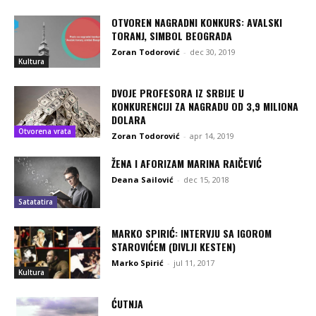
OTVOREN NAGRADNI KONKURS: AVALSKI
TORANJ, SIMBOL BEOGRADA
Zoran Todorović
-
dec 30, 2019
Kultura
DVOJE PROFESORA IZ SRBIJE U
KONKURENCIJI ZA NAGRADU OD 3,9 MILIONA
DOLARA
Otvorena vrata
Zoran Todorović
-
apr 14, 2019
ŽENA I AFORIZAM MARINA RAIČEVIĆ
Deana Sailović
-
dec 15, 2018
Satatatira
MARKO SPIRIĆ: INTERVJU SA IGOROM
STAROVIĆEM (DIVLJI KESTEN)
Marko Spirić
-
jul 11, 2017
Kultura
ĆUTNJA