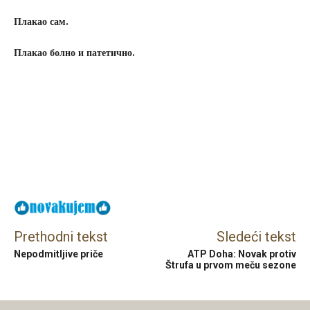
П
лакао сам.
П
лакао болно и патетично.
Facebook
X
Email
Prethodni tekst
Sledeći tekst
Nepodmitljive priče
ATP Doha: Novak protiv
Štrufa u prvom meču sezone