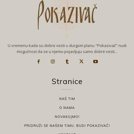
U vremenu kada su dobre vesti u durgom planu "Pokazivač" nudi
mogućnost da se u njemu pojavljuju samo dobre vesti...
Stranice
NAŠ TIM
O NAMA
NOVAKUJMO!
PRIDRUŽI SE NAŠEM TIMU, BUDI POKAZIVAČ!