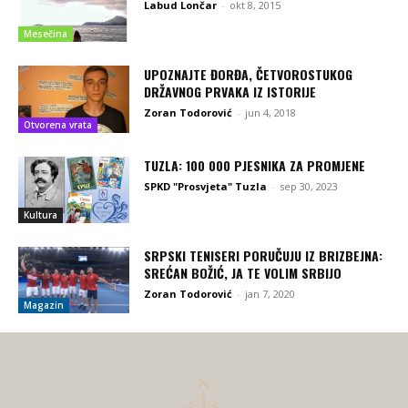
Labud Lončar
-
okt 8, 2015
Mesečina
UPOZNAJTE ĐORĐA, ČETVOROSTUKOG
DRŽAVNOG PRVAKA IZ ISTORIJE
Zoran Todorović
-
jun 4, 2018
Otvorena vrata
TUZLA: 100 000 PJESNIKA ZA PROMJENE
SPKD "Prosvjeta" Tuzla
-
sep 30, 2023
Kultura
SRPSKI TENISERI PORUČUJU IZ BRIZBEJNA:
SREĆAN BOŽIĆ, JA TE VOLIM SRBIJO
Zoran Todorović
-
jan 7, 2020
Magazin