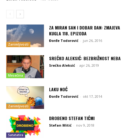
ZA MIRAN SAN I DOBAR DAN: ZMAJEVA
KUGLA 118. EPIZODA
Đorđe Todorović
-
jun 26, 2016
Zanimljivosti
SREĆKO ALEKSIĆ: BEZBRIŽNOST NEBA
Srećko Aleksić
-
apr 26, 2019
Mesečina
LAKU NOĆ
Đorđe Todorović
-
okt 17, 2014
Zanimljivosti
DROBENO STEFAN TIĆMI
Stefan Mitić
-
nov 9, 2018
Satatatira