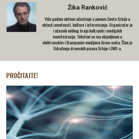
Žika Ranković
Više godina aktivno učestvuje u javnom životu Srbije u
oblasti umetnosti, kulture i informisanja. Organizator je
i učesnik velikog broja kultrunih i medijskih
manifestacija. Tekstovi su mu objavljivani u
elektronskim i štampanim medijima širom sveta. Član je
Udruženja dramskih pisaca Srbije i UNS-a.
PROČITAJTE!