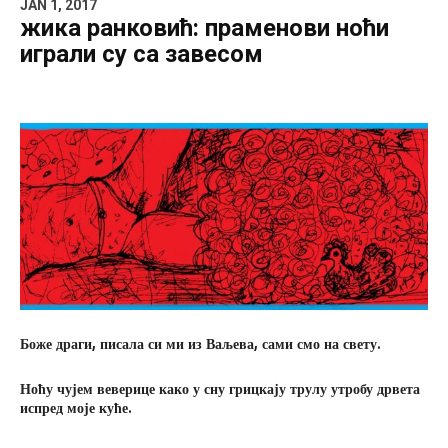
JAN 1, 2017
жика ранковић: праменови ноћи
играли су са завесом
Б
оже драги
,
писала си ми из
В
аљева
,
сами смо на свету.
Н
оћу чујем веверице како у сну грицкају трулу утробу дрвета
испред моје куће.