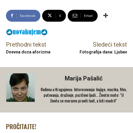
Facebook
X
Email
Prethodni tekst
Sledeći tekst
Dnevna doza aforizma
Fotografija dana: Ljubav
Marija Pašalić
​Rođena u Kragujevcu. Interesovanja: knjige, muzika, film,
putovanja, druženje, pozitivni ljudi... Životni moto: "U
životu se moramo praviti ludi, a biti mudri!"
PROČITAJTE!