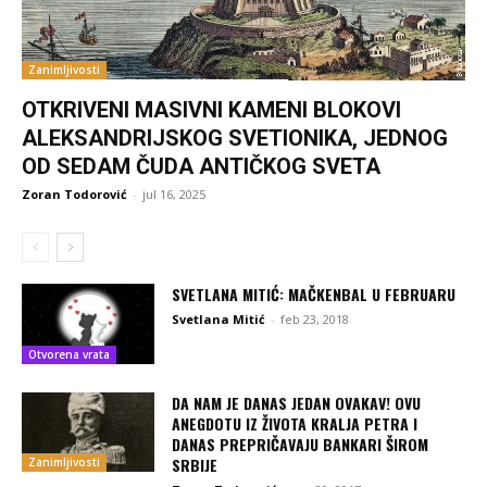
Zanimljivosti
OTKRIVENI MASIVNI KAMENI BLOKOVI
ALEKSANDRIJSKOG SVETIONIKA, JEDNOG
OD SEDAM ČUDA ANTIČKOG SVETA
Zoran Todorović
-
jul 16, 2025
SVETLANA MITIĆ: MAČKENBAL U FEBRUARU
Svetlana Mitić
-
feb 23, 2018
Otvorena vrata
DA NAM JE DANAS JEDAN OVAKAV! OVU
ANEGDOTU IZ ŽIVOTA KRALJA PETRA I
DANAS PREPRIČAVAJU BANKARI ŠIROM
SRBIJE
Zanimljivosti