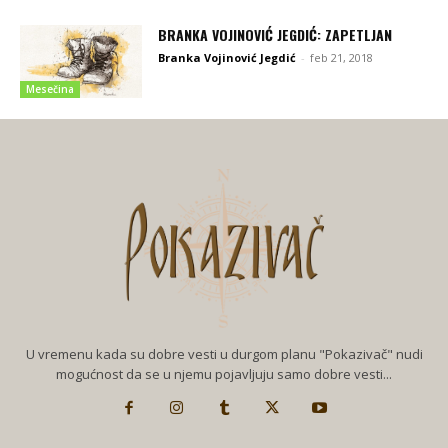
BRANKA VOJINOVIĆ JEGDIĆ: ZAPETLJAN
Branka Vojinović Jegdić
-
feb 21, 2018
Mesečina
U vremenu kada su dobre vesti u durgom planu "Pokazivač" nudi
mogućnost da se u njemu pojavljuju samo dobre vesti...