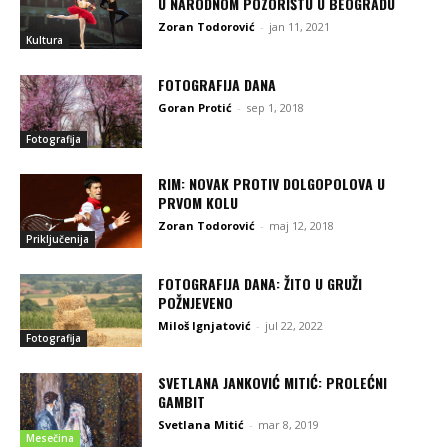
U NARODNOM POZORIŠTU U BEOGRADU
Zoran Todorović
-
jan 11, 2021
Kultura
FOTOGRAFIJA DANA
Goran Protić
-
sep 1, 2018
Fotografija
RIM: NOVAK PROTIV DOLGOPOLOVA U
PRVOM KOLU
Zoran Todorović
-
maj 12, 2018
Priključenija
FOTOGRAFIJA DANA: ŽITO U GRUŽI
POŽNJEVENO
Miloš Ignjatović
-
jul 22, 2022
Fotografija
SVETLANA JANKOVIĆ MITIĆ: PROLEĆNI
GAMBIT
Svetlana Mitić
-
mar 8, 2019
Mesečina