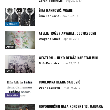
Zoran Todorović
-
avg 29, 2017
ŽIKA RANKOVIĆ: VRANE
Žika Ranković
-
nov 16, 2016
Magazin
ATELJE: RUŽE ( AKVAREL, 56CMX76CM)
Dragana Simić
-
apr 18, 2017
Atelje
WESTERN – NEKO BEJAŠE KAPETAN MIKI
Mišo Koprivica
-
mar 27, 2018
Strip
COOLUMNA DEANA SAILOVIĆ
Deana Sailović
-
mar 10, 2017
Satatatira
NOVOGODIŠNJI GALA KONCERT 13. JANUARA