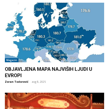
Magazin
OBJAVLJENA MAPA NAJVIŠIH LJUDI U
EVROPI
Zoran Todorović
-
avg 8, 2025