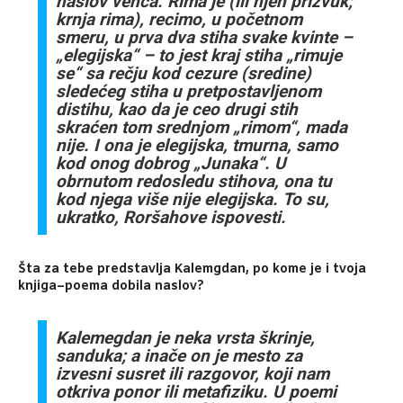
naslov venca. Rima je (ili njen prizvuk;
krnja rima), recimo, u početnom
smeru, u prva dva stiha svake kvinte –
„elegijska“ – to jest kraj stiha „rimuje
se“ sa rečju kod cezure (sredine)
sledećeg stiha u pretpostavljenom
distihu, kao da je ceo drugi stih
skraćen tom srednjom „rimom“, mada
nije. I ona je elegijska, tmurna, samo
kod onog dobrog „Junaka“. U
obrnutom redosledu stihova, ona tu
kod njega više nije elegijska. To su,
ukratko, Roršahove ispovesti.
Šta za tebe predstavlja Kalemgdan, po kome je i tvoja
knjiga–poema dobila naslov?
Kalemegdan je neka vrsta škrinje,
sanduka; a inače on je mesto za
izvesni susret ili razgovor, koji nam
otkriva ponor ili metafiziku. U poemi