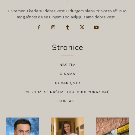
U vremenu kada su dobre vesti u durgom planu "Pokazivač" nudi
mogućnost da se u njemu pojavljuju samo dobre vesti...
Stranice
NAŠ TIM
O NAMA
NOVAKUJMO!
PRIDRUŽI SE NAŠEM TIMU, BUDI POKAZIVAČ!
KONTAKT