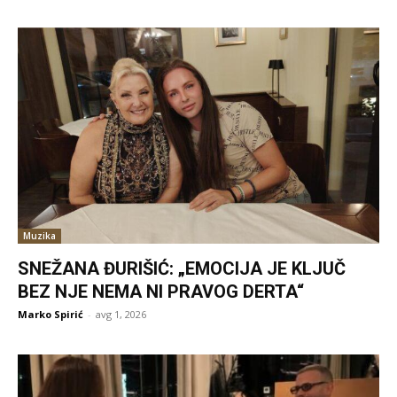
Muzika
SNEŽANA ĐURIŠIĆ: „EMOCIJA JE KLJUČ
BEZ NJE NEMA NI PRAVOG DERTA“
Marko Spirić
-
avg 1, 2026