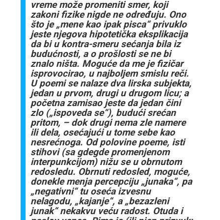
vreme može promeniti smer, koji
zakoni fizike nigde ne određuju. Ono
što je „mene kao ipak pisca“ privuklo
jeste njegova hipotetička eksplikacija
da bi u kontra-smeru sećanja bila iz
budućnosti, a o prošlosti se ne bi
znalo ništa. Moguće da me je fizičar
isprovocirao, u najboljem smislu reči.
U poemi se nalaze dva lirska subjekta,
jedan u prvom, drugi u drugom licu; a
početna zamisao jeste da jedan čini
zlo („ispoveda se“), budući srećan
pritom, – dok drugi nema zle namere
ili dela, osećajući u tome sebe kao
nesrećnoga. Od polovine poeme, isti
stihovi (sa gdegde promenjenom
interpunkcijom) nižu se u obrnutom
redosledu. Obrnuti redosled, moguće,
donekle menja percepciju „junaka“, pa
„negativni“ tu oseća izvesnu
nelagodu, „kajanje“, a „bezazleni
junak“ nekakvu veću radost. Otuda i