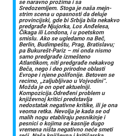
se naravno prožima i sa
Sredozemljem. Stoga je naša mejn-
strim scena u opasnosti da deluje
provincijski, gde bi Srbija bila nekakvo
predgrađe Njujorka, Los Anđelesa,
Čikaga ili Londona, i u poetskom
smislu. Ako se ugledamo na Beč,
Berlin, Budimpeštu, Prag, Bratislavu;
pa Bukurešt-Pariz – mi onda nismo
samo predgrađe izmešteno
Atlantikom, niti predgrađe nekakvog
Beča, nego i deo prirodne oblasti
Evrope i njene polifonije. Betoven se
recimo, „zaljubljivao u Vojvodini“.
Možda je on opet aktuelniji.
Kompozicija.Određeni problem u
književnoj kritici predstavlja
nedostatak negativne kritike, ili je ona
veoma retka. Nevolja je kada se od
malih nogu etabliraju pesnikinje i
pesnici o kojima se kasnije dugo
vremena ništa negativno neće smeti
reći. Naša književna i kritičarska