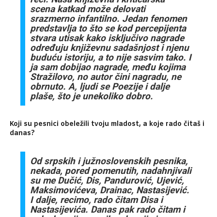
scena katkad može delovati
srazmerno infantilno. Jedan fenomen
predstavlja to što se kod percepijenta
stvara utisak kako isključivo nagrade
određuju književnu sadašnjost i njenu
buduću istoriju, a to nije sasvim tako. I
ja sam dobijao nagrade, među kojima
Stražilovo, no autor čini nagradu, ne
obrnuto. A, ljudi se Poezije i dalje
plaše, što je unekoliko dobro.
Koji su pesnici obeležili tvoju mladost, a koje rado čitaš i
danas?
Od srpskih i južnoslovenskih pesnika,
nekada, pored pomenutih, nadahnjivali
su me Dučić, Dis, Pandurović, Ujević,
Maksimovićeva, Drainac, Nastasijević.
I dalje, recimo, rado čitam Disa i
Nastasijevića. Danas pak rado čitam i