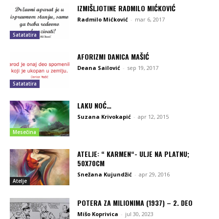
IZMIŠLJOTINE RADMILO MIĆKOVIĆ
Radmilo Mićković
-
mar 6, 2017
Satatatira
AFORIZMI DANICA MAŠIĆ
Deana Sailović
-
sep 19, 2017
Satatatira
LAKU NOĆ…
Suzana Krivokapić
-
apr 12, 2015
Mesečina
ATELJE: “ KARMEN“- ULJE NA PLATNU;
50X70CM
Snežana Kujundžić
-
apr 29, 2016
Atelje
POTERA ZA MILIONIMA (1937) – 2. DEO
Mišo Koprivica
-
jul 30, 2023