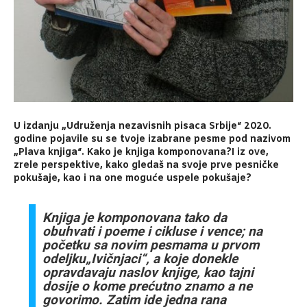
U izdanju „Udruženja nezavisnih pisaca Srbije“ 2020.
godine pojavile su se tvoje izabrane pesme pod nazivom
„Plava knjiga“. Kako je knjiga komponovana?I iz ove,
zrele perspektive, kako gledaš na svoje prve pesničke
pokušaje, kao i na one moguće uspele pokušaje?
Knjiga je komponovana tako da
obuhvati i poeme i cikluse i vence; na
početku sa novim pesmama u prvom
odeljku„Ivičnjaci“, a koje donekle
opravdavaju naslov knjige, kao tajni
dosije o kome prećutno znamo a ne
govorimo. Zatim ide jedna rana