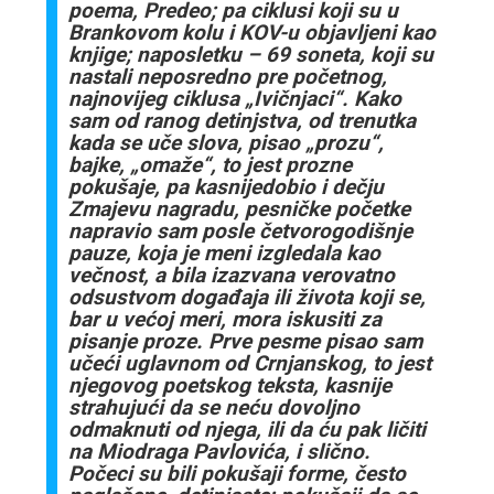
poema, Predeo; pa ciklusi koji su u
Brankovom kolu i KOV-u objavljeni kao
knjige; naposletku – 69 soneta, koji su
nastali neposredno pre početnog,
najnovijeg ciklusa „Ivičnjaci“. Kako
sam od ranog detinjstva, od trenutka
kada se uče slova, pisao „prozu“,
bajke, „omaže“, to jest prozne
pokušaje, pa kasnijedobio i dečju
Zmajevu nagradu, pesničke početke
napravio sam posle četvorogodišnje
pauze, koja je meni izgledala kao
večnost, a bila izazvana verovatno
odsustvom događaja ili života koji se,
bar u većoj meri, mora iskusiti za
pisanje proze. Prve pesme pisao sam
učeći uglavnom od Crnjanskog, to jest
njegovog poetskog teksta, kasnije
strahujući da se neću dovoljno
odmaknuti od njega, ili da ću pak ličiti
na Miodraga Pavlovića, i slično.
Počeci su bili pokušaji forme, često