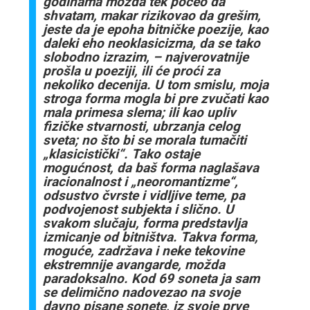
godinama možda tek počeo da
shvatam, makar rizikovao da grešim,
jeste da je epoha bitničke poezije, kao
daleki eho neoklasicizma, da se tako
slobodno izrazim, – najverovatnije
prošla u poeziji, ili će proći za
nekoliko decenija. U tom smislu, moja
stroga forma mogla bi pre zvučati kao
mala primesa slema; ili kao upliv
fizičke stvarnosti, ubrzanja celog
sveta; no što bi se morala tumačiti
„klasicistički“. Tako ostaje
mogućnost, da baš forma naglašava
iracionalnost i „neoromantizme“,
odsustvo čvrste i vidljive teme, pa
podvojenost subjekta i slično. U
svakom slučaju, forma predstavlja
izmicanje od bitništva. Takva forma,
moguće, zadržava i neke tekovine
ekstremnije avangarde, možda
paradoksalno. Kod 69 soneta ja sam
se delimično nadovezao na svoje
davno pisane sonete, iz svoje prve