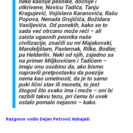
neke kasnije pesnike, docnije i
otkrivene, Novicu Tadića, Tanju
Kragujević, Vojislava Karanovića, Rašu
Popova, Nenada Grujičića, Božidara
Vasiljevića. Od ponekih, kako se to
sada već otrcano može reći – ali
zaista ugaonih pesnika naše
civilizacije, značili su mi Majakovski,
Mandeljštam, Pasternak, Rilke, Bodler,
pa Helderlin. Neki od njih, zajedno sa
na primer Miljkovićem i Tadićem –
imaju onu osobinu da, ako bismo
napravili pretpostavku da poezije
nema kao umetnosti, da je to samo
puki lični stav ili moneta, to jest
štogod što svako ima i može – oni bi
razbili takvu tezu, pri čemu bi uvek
ostalo pomalo nejasno – kako.
Razgovor vodio Dejan Petrović Kobajaši