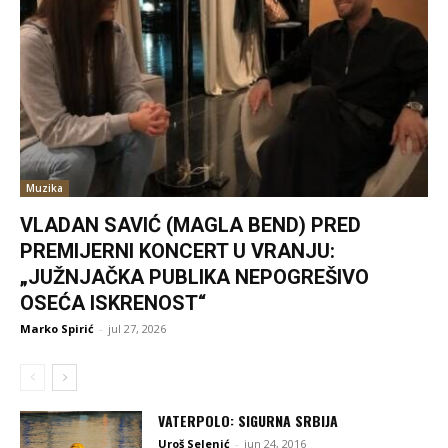
Muzika
VLADAN SAVIĆ (MAGLA BEND) PRED
PREMIJERNI KONCERT U VRANJU:
„JUŽNJAČKA PUBLIKA NEPOGREŠIVO
OSEĆA ISKRENOST“
Marko Spirić
-
jul 27, 2026
VATERPOLO: SIGURNA SRBIJA
Uroš Selenić
-
jun 24, 2016