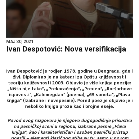
MAJ 30, 2021
Ivan Despotović: Nova versifikacija
Ivan Despotović je rodjen 1978. godine u Beogradu, gde i
živi. Diplomirao je na katedri za Opštu književnost i
teoriju književnosti 2003. Objavio je više knjiga poezije:
„Ništa nije tako“, „Prekoračenja“, „Predeo“, „Roršarhove
ispovesti“, „Kalemegdan“ (poema), „69 soneta“, „Plava
knjiga“ (Izabrane i novepesme). Pored poezije objavio je i
nekoliko knjiga proze kao i brojne eseje.
Povod ovog razgovora je njegovo dugogodišnje prisustvo
na pesničkoj sceni u regionu, izabrane pesme „Plava
knjiga“, kao i karakterističan i osoben pesnički pristup
poeziji – elementi klasičnog stiha su tu, samo u novom