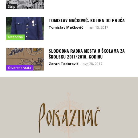
Strip
TOMISLAV MAČKOVIĆ: KOLIBA OD PRUĆA
Tomislav Mačković
-
mar 15, 2017
Mesečina
SLOBODNA RADNA MESTA U ŠKOLAMA ZA
ŠKOLSKU 2017/2018. GODINU
Zoran Todorović
-
avg 28, 2017
Otvorena vrata