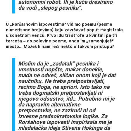
autonomni robot. Ili je kuče dresirano
da vodi „slepog pesnika“.
U „Roršarhovim ispovestima“ vidimo poemu (pesme
numerisane brojevima) koju završavaš poput magistrala
u sonetnom vencu. Prvo idu tri strofe u kvintini pa tri
terceta – do polovine poeme, onda im „zamenjuješ“
mesto… Možeš li nam reći nešto o takvom pristupu?
Mislim da je „zadatak“ pesnika i
umetnosti uopšte, makar donekle,
mada ne odveć, sličan onom koji je dat
naučniku. Ne treba pretpostavljati,
recimo Boga, ne apriori. Isto tako ne
treba dogmatski pretpostavljati ni
njegovo odsustvo, itd… Potrebno mi je
da napravim alternativne
pretpostavke, ne zazirući ni od
izvesne predsokratovske logike. Za
Roršahove ispovesti inspirisala me je
mladalačka ideja Stivena Hokinga da