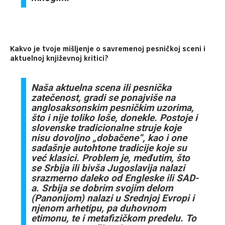
Kakvo je tvoje mišljenje o savremenoj pesničkoj sceni i
aktuelnoj književnoj kritici?
Naša aktuelna scena ili pesnička
zatečenost, gradi se ponajviše na
anglosaksonskim pesničkim uzorima,
što i nije toliko loše, donekle. Postoje i
slovenske tradicionalne struje koje
nisu dovoljno „dobačene“, kao i one
sadašnje autohtone tradicije koje su
već klasici. Problem je, međutim, što
se Srbija ili bivša Jugoslavija nalazi
srazmerno daleko od Engleske ili SAD-
a. Srbija se dobrim svojim delom
(Panonijom) nalazi u Srednjoj Evropi i
njenom arhetipu, pa duhovnom
etimonu, te i metafizičkom predelu. To