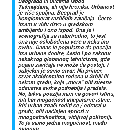
Beogradu ili ulicama ispod
Tašmajdana, ali nije hronika. Urbanost
je više spoljna. Beograd je
konglomerat različitih zavičaja. Često
imam u vidu drvo u gradskom
ambijentu i ono ispod. Ona je i
scenografija za natprirodno, to jest
ona nije oslobođena vere u neku inu
svrhu. Danas je popularno da poezija
ima urbane dodire, često i po zakonu
nekakvog globalnog tehnicizma, gde
pojam zavičaja ne može da postoji, i
subjekat je samo stvar. Na primer,
stvar akcidentalno rođena u Srbiji ili
nekom gradu, koja „mora“ biti svesna
odsustva svrhe podneblja i predela.
No, takva poezija nam ne govori istinu,
niti bar mogućnost imaginarne istine.
Biti urban znači roditi se / odrasti u
gradu, biti načinjen apriori u
mnogostrukostima, vidljivoj polifoniji.
To je samo jedna mogućnost, među
mnogim.