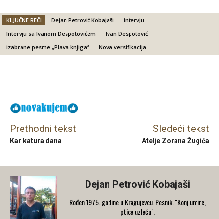
KLJUČNE REČI
Dejan Petrović Kobajaši
intervju
Intervju sa Ivanom Despotovićem
Ivan Despotović
izabrane pesme „Plava knjiga“
Nova versifikacija
Facebook
X
Email
Prethodni tekst
Sledeći tekst
Karikatura dana
Atelje Zorana Žugića
Dejan Petrović Kobajaši
Rođen 1975. godine u Kragujevcu. Pesnik. "Konj umire,
ptice uzleću".