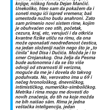
knjige, niškog fonda Dejan Mančić.
Unekoliko, hteo sam da pokažem da i
soneti mogu ići ispred vremena; baš
umestoda nužno budu anahroni. Zato
sam primenio novi sistem rime, kojim
je obuhvaćen ceo stih, početak,
cezura, kraj, etc, verujući i da otkrića
kvantne fizike utiču na rimu, da ona
može oponašati neodređenost čestica,
na jedan složeniji način nego što je „to
činila“ kod Disa i Dučića. Možda je i to
smer Crnjanskog. Ona želja da Pesma
bude autonomna i da se što više
odvoji od stvarnosti ili verizma,
moguće da me je i dovela do takvog
poduhvata. No, verovatno ima u 69 i
nečeg hronološkog, dnevničkog,
intimističkog, numeričko-simboličkog.
Metrika i rima mogu me dovesti do
novih značenja, do tih na koje možda
ne bih naišao sâm. Rima je jedna
veštačka inteligencija, jedan