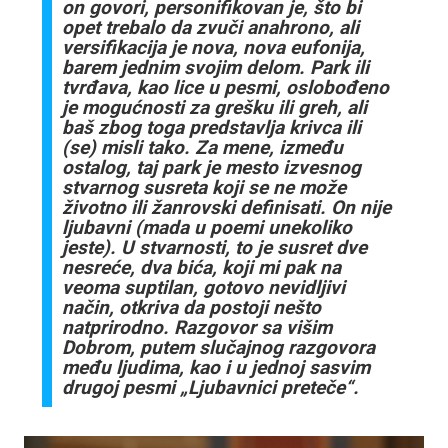
on govori, personifikovan je, što bi
opet trebalo da zvuči anahrono, ali
versifikacija je nova, nova eufonija,
barem jednim svojim delom. Park ili
tvrđava, kao lice u pesmi, oslobođeno
je mogućnosti za grešku ili greh, ali
baš zbog toga predstavlja krivca ili
(se) misli tako. Za mene, između
ostalog, taj park je mesto izvesnog
stvarnog susreta koji se ne može
životno ili žanrovski definisati. On nije
ljubavni (mada u poemi unekoliko
jeste). U stvarnosti, to je susret dve
nesreće, dva bića, koji mi pak na
veoma suptilan, gotovo nevidljivi
način, otkriva da postoji nešto
natprirodno. Razgovor sa višim
Dobrom, putem slučajnog razgovora
među ljudima, kao i u jednoj sasvim
drugoj pesmi „Ljubavnici preteče“.