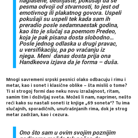
naglašene, detinjaste; pokušaji da se
pesma odvoji od stvarnosti, to jest od
emotivnog ili plakatnog govora. Uspeli
pokušaji su uspeli tek kada sam ih
preradio posle sedamnaestak godina,
kao što je slučaj sa poemom Predeo,
koja je pak pisana dosta slobodno…
Posle jednog odlaska u drugi pravac,
u versifikaciju, pa po vraćanju iz
njega. Meni danas dosta prija ona
Handkeova izjava da je forma – duša.
Mnogi savremeni srpski pesnici olako odbacuju i rimu i
metar, kao i sonet i klasične oblike – šta misliš o tome?
Ti si strogoj formi dao neku novu izražajnost, ritam,
samim tim i doživljaj sveta. Možeš li nam, naprimer, nešto
reći kako su nastali soneti iz knjige „69 soneta“? Tu ima
slučajnih, sporadičnih, unutrašnjanih rima, dok je strog
metar zadržan, kao i cezura.
Ono što sam u ovim svojim poznijim