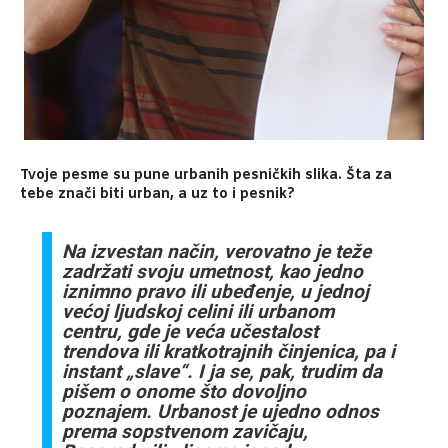
Tvoje pesme su pune urbanih pesničkih slika. Šta za
tebe znači biti urban, a uz to i pesnik?
Na izvestan način, verovatno je teže
zadržati svoju umetnost, kao jedno
iznimno pravo ili ubeđenje, u jednoj
većoj ljudskoj celini ili urbanom
centru, gde je veća učestalost
trendova ili kratkotrajnih činjenica, pa i
instant „slave“. I ja se, pak, trudim da
pišem o onome što dovoljno
poznajem. Urbanost je ujedno odnos
prema sopstvenom zavičaju,