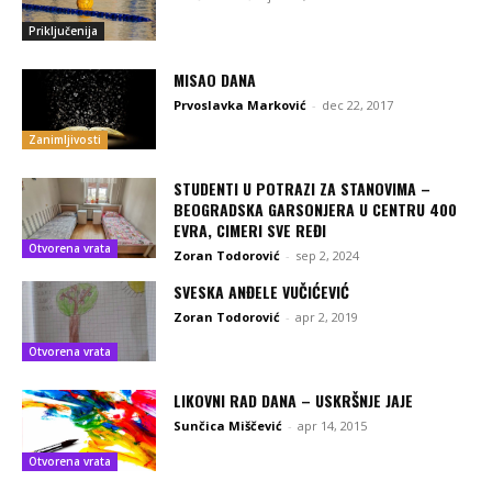
Priključenija
MISAO DANA
Prvoslavka Marković
-
dec 22, 2017
Zanimljivosti
STUDENTI U POTRAZI ZA STANOVIMA –
BEOGRADSKA GARSONJERA U CENTRU 400
EVRA, CIMERI SVE REĐI
Otvorena vrata
Zoran Todorović
-
sep 2, 2024
SVESKA ANĐELE VUČIĆEVIĆ
Zoran Todorović
-
apr 2, 2019
Otvorena vrata
LIKOVNI RAD DANA – USKRŠNJE JAJE
Sunčica Miščević
-
apr 14, 2015
Otvorena vrata