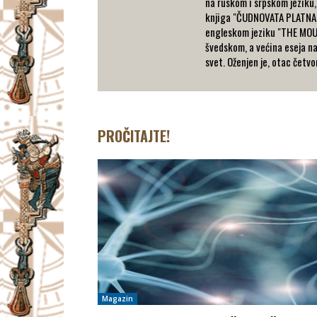
na ruskom i srpskom jeziku
knjiga "ČUDNOVATA PLATNA (
engleskom jeziku "THE MOUN
švedskom, a većina eseja na
svet. Oženjen je, otac četvo
PROČITAJTE!
Magazin