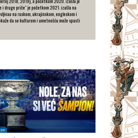
metej 2018, 2019), a početkom 2020. izašla je
 i druge priče" je početkom 2021. izašla na
ljivao na ruskom, ukrajinskom, engleskom i
dokaže da se kulturom i umetnošću može spasti
zin