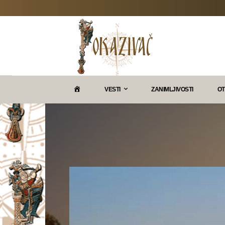
P
VESTI
ZANIMLJIVOSTI
OT
O
K
A
Z