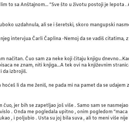
slim to sa Anštajnom… ”Sve što u životu postoji je lepota .
 duboko uzdahnula, ali se i šeretski, skoro mangupski nasme
dnjeg intervjua Čarli Čaplina -Nemoj da se vadiš citatima, 
 sam načitan. Čuo sam za neke koji čitaju knjigu dnevno…Ka
o pisaca ne znam, niti knjiga…A tek ovi na književnim str
 da izbrojiš.
m hoćeš li da me ženiš, ne pada mi na pamet da se udajem za 
 čuo, jer bih se zapetljao još više . Samo sam se nasmeja
uvislo . Onda me pogledala upitno , onim pogledom ”maca po
ao , i poljubio . Usta su joj bila suva , ali to meni više nij