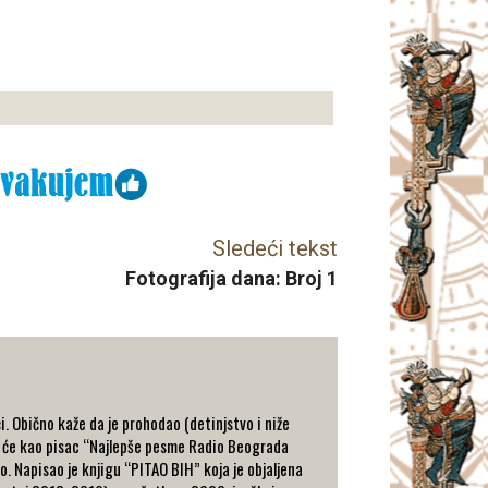
Sledeći tekst
Fotografija dana: Broj 1
. Obično kaže da je prohodao (detinjstvo i niže
 da će kao pisac “Najlepše pesme Radio Beograda
o. Napisao je knjigu “PITAO BIH” koja je objaljena