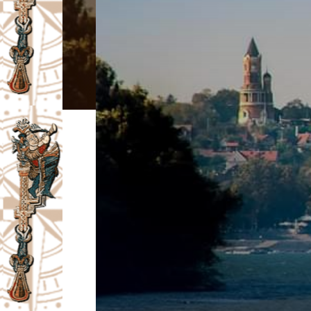
I
V
A
Č