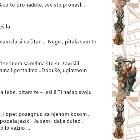
 Ako to pronađete, sve ste pronašli .
šila .
znam da si načitan … Nego , pitala sam te
d sednem sa ovima što su završili
anicama i portalima…Doduše, uglavnom
tebe, pitam te – jesi li Ti našao svoju
o , i opet posegnuo za njenom kosom .
pala jezik”. Ja sam i dalje ćuteći.
e bilo važno …