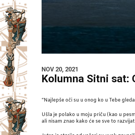
NOV 20, 2021
Kolumna Sitni sat:
“Najlepše oči su u onog ko u Tebe gleda sa
Ušla je polako u moju priču (kao u pesm
ali nisam znao kako će se sve to razvijat