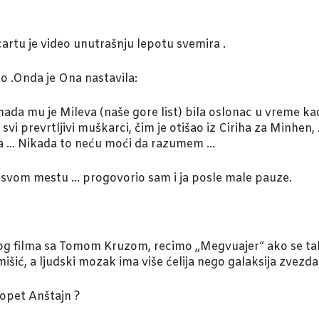
cartu je video unutrašnju lepotu svemira .
o .Onda je Ona nastavila:
mada mu je Mileva (naše gore list) bila oslonac u vreme kad
o svi prevrtljivi muškarci, čim je otišao iz Ciriha za Minhen
rka … Nikada to neću moći da razumem …
a svom mestu … progovorio sam i ja posle male pauze.
kog filma sa Tomom Kruzom, recimo „Megvuajer“ ako se tak
mišić, a ljudski mozak ima više ćelija nego galaksija zvezda
da opet Anštajn ?