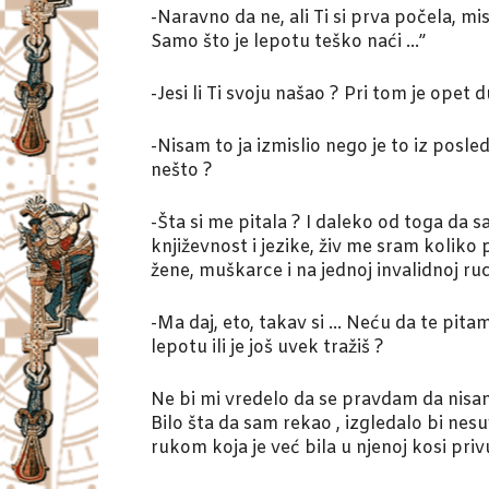
-Naravno da ne, ali Ti si prva počela, mi
Samo što je lepotu teško naći …”
-Jesi li Ti svoju našao ? Pri tom je opet
-Nisam to ja izmislio nego je to iz posle
nešto ?
-Šta si me pitala ? I daleko od toga da
književnost i jezike, živ me sram kolik
žene, muškarce i na jednoj invalidnoj ruci
-Ma daj, eto, takav si … Neću da te pita
lepotu ili je još uvek tražiš ?
Ne bi mi vredelo da se pravdam da nisam
Bilo šta da sam rekao , izgledalo bi nes
rukom koja je već bila u njenoj kosi privuk