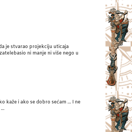
a je stvarao projekciju uticaja
, zatelebasio ni manje ni više nego u
o kaže i ako se dobro sećam … I ne
 …