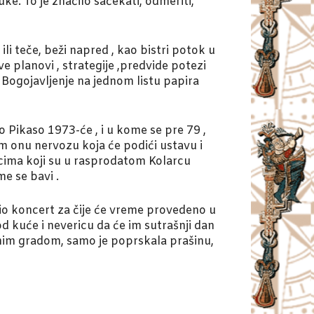
uke. To je značilo sačekati, odmeriti,
li teče, beži napred , kao bistri potok u
ve planovi , strategije ,predvide potezi
a Bogojavljenje na jednom listu papira
 Pikaso 1973-će , i u kome se pre 79 ,
em onu nervozu koja će podići ustavu i
icima koji su u rasprodatom Kolarcu
me se bavi .
o koncert za čije će vreme provedeno u
d kuće i nevericu da će im sutrašnji dan
tonim gradom, samo je poprskala prašinu,