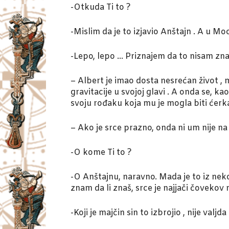
-Otkuda Ti to ?
-Mislim da je to izjavio Anštajn . A u Mo
-Lepo, lepo … Priznajem da to nisam zna
– Albert je imao dosta nesrećan život , 
gravitacije u svojoj glavi . A onda se, ka
svoju rođaku koja mu je mogla biti će
– Ako je srce prazno, onda ni um nije n
-O kome Ti to ?
-O Anštajnu, naravno. Mada je to iz ne
znam da li znaš, srce je najjači čovekov 
-Koji je majčin sin to izbrojio , nije valj