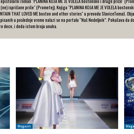
, epistolarni roman "PLANINA KOJA ME JE VOLELA bostonske i druge priče" (Pro
ne) ispričane priče" (Prometej). Knjiga "PLANINA KOJA ME JE VOLELA bostonske
TAIN THAT LOVED ME boston and other stories" u prevodu SlaviceTomaš. Objav
pisanih u poslednje vreme nalazi se na portalu “Naš Nedeljnik”. Pokušava da 
ro dece, i deda istom broju unuka.
Magazin
Maga