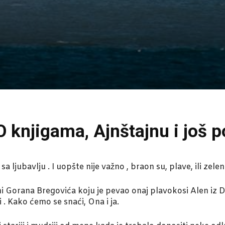
 O knjigama, Ajnštajnu i još
 ljubavlju . I uopšte nije važno , braon su, plave, ili zele
i Gorana Bregovića koju je pevao onaj plavokosi Alen iz Di
i . Kako ćemo se snaći, Ona i ja.