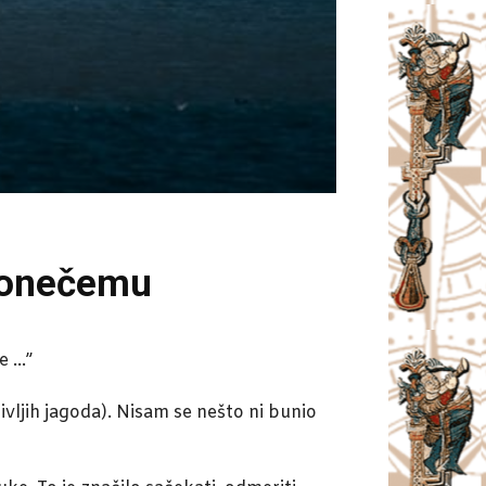
 ponečemu
ne …”
vljih jagoda). Nisam se nešto ni bunio