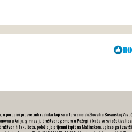
Viber
ReddIt
, u porodici prosvetnih radnika koji su u to vreme službovali u Bosanskoj Vozući
osnovnu u Arilju, gimnaziju društvenog smera u Požegi, i kada su svi očekivali
ruštvenih fakulteta, položio je prijemni ispit na Mašinskom, upisao ga i završi