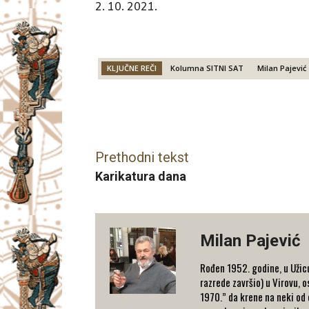
2. 10. 2021.
KLJUČNE REČI
Kolumna SITNI SAT
Milan Pajević
Facebook
X
Email
Prethodni tekst
Karikatura dana
Milan Pajević
Rođen 1952. godine, u Užicu
razrede završio) u Virovu, 
1970.” da krene na neki od d