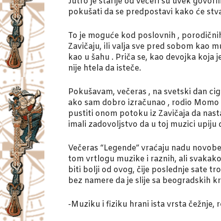
Jutro je starije od večeri su uvek govoril
pokušati da se predpostavi kako će stvar
To je moguće kod poslovnih , porodičnih i
Zavičaju, ili valja sve pred sobom kao mu
kao u šahu . Priča se, kao devojka koja j
nije htela da isteče.
Pokušavam, večeras , na svetski dan cig
ako sam dobro izračunao , rodio Momo Kap
pustiti onom potoku iz Zavičaja da nast
imali zadovoljstvo da u toj muzici upiju
Večeras “Legende” vraćaju nadu novobeo
tom vrtlogu muzike i raznih, ali svakako
biti bolji od ovog, čije poslednje sate 
bez namere da je slije sa beogradskih kro
-Muziku i fiziku hrani ista vrsta čežnje,