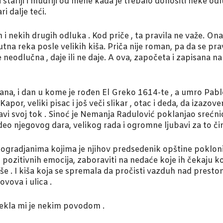
i stariji i mudriji od mene kada je trebalo donositi neke odl
i dalje teći.
 nekih drugih odluka . Kod priče , ta pravila ne važe. Ona i
tna reka posle velikih kiša. Priča nije roman, pa da se pra
e neodlučna , daje ili ne daje. A ova, započeta i zapisana n
ana, i dan u kome je rođen El Greko 1614-te , a umro Pablo
or, veliki pisac i još veči slikar , otac i deda, da izazov
avi svoj tok . Sinoć je Nemanja Radulović poklanjao srećn
 deo njegovog dara, velikog rada i ogromne ljubavi za to či
gradjanima kojima je njihov predsedenik opštine pokloni
 pozitivnih emocija, zaboraviti na nedaće koje ih čekaju ko
troše . I kiša koja se spremala da pročisti vazduh nad pres
vova i ulica .
 rekla mi je nekim povodom .