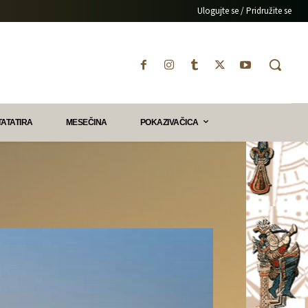
Ulogujte se / Pridružite se
TATATIRA
MESEČINA
POKAZIVAČICA