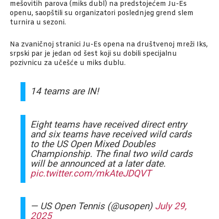
mešovitih parova (miks dubl) na predstojećem Ju-Es
openu, saopštili su organizatori poslednjeg grend slem
turnira u sezoni.
Na zvaničnoj stranici Ju-Es opena na društvenoj mreži Iks,
srpski par je jedan od šest koji su dobili specijalnu
pozivnicu za učešće u miks dublu.
14 teams are IN!
Eight teams have received direct entry
and six teams have received wild cards
to the US Open Mixed Doubles
Championship. The final two wild cards
will be announced at a later date.
pic.twitter.com/mkAteJDQVT
— US Open Tennis (@usopen)
July 29,
2025