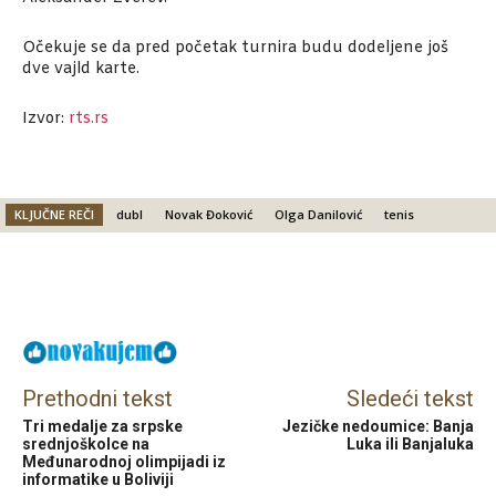
Očekuje se da pred početak turnira budu dodeljene još
dve vajld karte.
Izvor:
rts.rs
KLJUČNE REČI
dubl
Novak Đoković
Olga Danilović
tenis
Facebook
X
Email
Prethodni tekst
Sledeći tekst
Tri medalje za srpske
Jezičke nedoumice: Banja
srednjoškolce na
Luka ili Banjaluka
Međunarodnoj olimpijadi iz
informatike u Boliviji