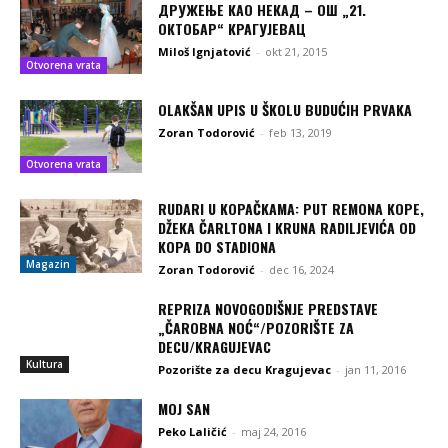
ДРУЖЕЊЕ КАО НЕКАД – ОШ „21.
ОКТОБАР“ КРАГУЈЕВАЦ
Miloš Ignjatović
-
okt 21, 2015
Otvorena vrata
OLAKŠAN UPIS U ŠKOLU BUDUĆIH PRVAKA
Zoran Todorović
-
feb 13, 2019
Otvorena vrata
RUDARI U KOPAČKAMA: PUT REMONA KOPE,
DŽEKA ČARLTONA I KRUNA RADILJEVIĆA OD
KOPA DO STADIONA
Magazin
Zoran Todorović
-
dec 16, 2024
REPRIZA NOVOGODIŠNJE PREDSTAVE
„ČAROBNA NOĆ“/POZORIŠTE ZA
DECU/KRAGUJEVAC
Kultura
Pozorište za decu Kragujevac
-
jan 11, 2016
MOJ SAN
Peko Laličić
-
maj 24, 2016