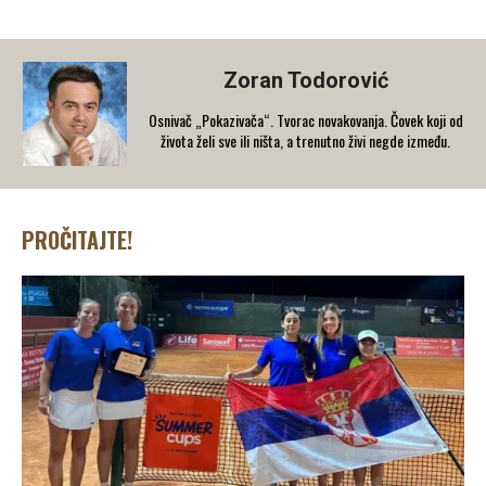
Zoran Todorović
Osnivač „Pokazivača“. Tvorac novakovanja. Čovek koji od
života želi sve ili ništa, a trenutno živi negde između.
PROČITAJTE!