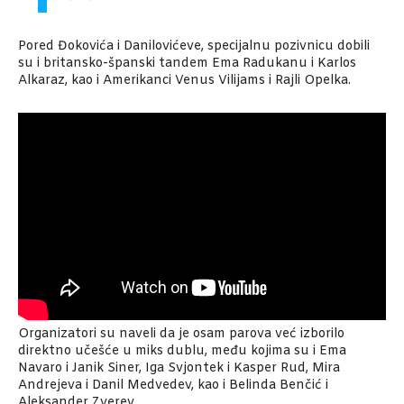
Pored Đokovića i Danilovićeve, specijalnu pozivnicu dobili
su i britansko-španski tandem Ema Radukanu i Karlos
Alkaraz, kao i Amerikanci Venus Vilijams i Rajli Opelka.
Organizatori su naveli da je osam parova već izborilo
direktno učešće u miks dublu, među kojima su i Ema
Navaro i Janik Siner, Iga Svjontek i Kasper Rud, Mira
Andrejeva i Danil Medvedev, kao i Belinda Benčić i
Aleksander Zverev.