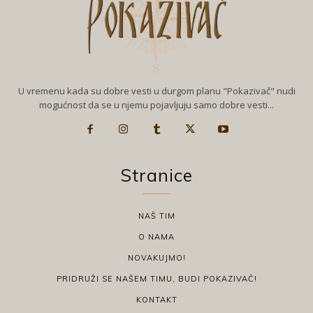
U vremenu kada su dobre vesti u durgom planu "Pokazivač" nudi
mogućnost da se u njemu pojavljuju samo dobre vesti...
Stranice
NAŠ TIM
O NAMA
NOVAKUJMO!
PRIDRUŽI SE NAŠEM TIMU, BUDI POKAZIVAČ!
KONTAKT