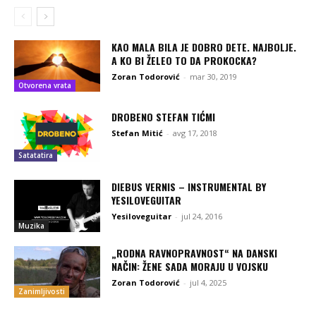
KAO MALA BILA JE DOBRO DETE. NAJBOLJE.
A KO BI ŽELEO TO DA PROKOCKA?
Zoran Todorović
-
mar 30, 2019
Otvorena vrata
DROBENO STEFAN TIĆMI
Stefan Mitić
-
avg 17, 2018
Satatatira
DIEBUS VERNIS – INSTRUMENTAL BY
YESILOVEGUITAR
Yesiloveguitar
-
jul 24, 2016
Muzika
„RODNA RAVNOPRAVNOST“ NA DANSKI
NAČIN: ŽENE SADA MORAJU U VOJSKU
Zoran Todorović
-
jul 4, 2025
Zanimljivosti