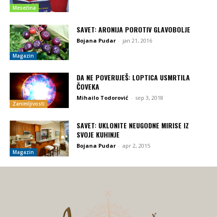
Mesečina
SAVET: ARONIJA POROTIV GLAVOBOLJE
Bojana Pudar
-
jan 21, 2016
Magazin
DA NE POVERUJEŠ: LOPTICA USMRTILA
ČOVEKA
Mihailo Todorović
-
sep 3, 2018
Zanimljivosti
SAVET: UKLONITE NEUGODNE MIRISE IZ
SVOJE KUHINJE
Bojana Pudar
-
apr 2, 2015
Magazin