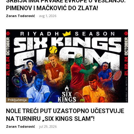
SRBIJA IMA PRVAKE EVROPE U VESLANJU:
PIMENOV I MAČKOVIĆ DO ZLATA!
Zoran Todorović
-
avg 1, 2026
Priključenija
NOLE TREĆI PUT UZASTOPNO UČESTVUJE
NA TURNIRU „SIX KINGS SLAM“!
Zoran Todorović
-
jul 29, 2026