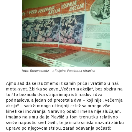
foto: Rosencrantz – oficijelna Facebook stranica
Ajmo sad da se izuzmemo iz samih priča i vratimo u naš
meta-svet. Zbirka se zove „Večernja akcija“, bez obzira na
to što bezmalo dva stripa imaju isti naslov i dva
podnaslova, a jedan od preostala dva – koji nije „Večernja
akcija“ – sadrži mnogo uticajniji crtež sa mnogo više
kinetike i inoviranja. Naravno, odabir imena nije slučajan.
Imajmo na umu da je Plavšić u tom trenutku relativno
sveže napustio svet živih, te je imalo smisla nazvati zbirku
upravo po njegovom stripu, zarad odavanja počasti;