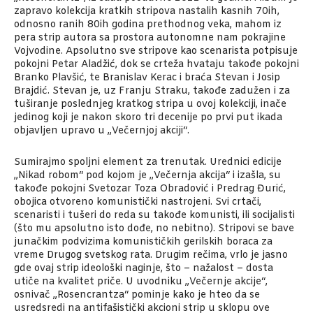
zapravo kolekcija kratkih stripova nastalih kasnih 70ih,
odnosno ranih 80ih godina prethodnog veka, mahom iz
pera strip autora sa prostora autonomne nam pokrajine
Vojvodine. Apsolutno sve stripove kao scenarista potpisuje
pokojni Petar Aladžić, dok se crteža hvataju takođe pokojni
Branko Plavšić, te Branislav Kerac i braća Stevan i Josip
Brajdić. Stevan je, uz Franju Straku, takođe zadužen i za
tuširanje poslednjeg kratkog stripa u ovoj kolekciji, inače
jedinog koji je nakon skoro tri decenije po prvi put ikada
objavljen upravo u „Večernjoj akciji“.
Sumirajmo spoljni element za trenutak. Urednici edicije
„Nikad robom“ pod kojom je „Večernja akcija“ i izašla, su
takođe pokojni Svetozar Toza Obradović i Predrag Đurić,
obojica otvoreno komunistički nastrojeni. Svi crtači,
scenaristi i tušeri do reda su takođe komunisti, ili socijalisti
(što mu apsolutno isto dođe, no nebitno). Stripovi se bave
junačkim podvizima komunističkih gerilskih boraca za
vreme Drugog svetskog rata. Drugim rečima, vrlo je jasno
gde ovaj strip ideološki naginje, što – nažalost – dosta
utiče na kvalitet priče. U uvodniku „Večernje akcije“,
osnivač „Rosencrantza“ pominje kako je hteo da se
usredsredi na antifašistički akcioni strip u sklopu ove