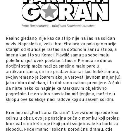
foto: Rosencrantz – oficijelna Facebook stranica
Realno gledano, nije kao da strip nije naišao na solidan
odziv. Naposletku, veliki broj čitalaca za pola generacije
starijih od Đurića je rastao na dotičnom žanru stripa, a
imena kao što su Kerac i Plavšić sama za sebe imaju
poleđinu i još uvek povlače čitaoce. Premda se danas
dotični strip može naći za smešno male pare u
antikvarnicama, online prodavnicama i kod kolekcionara,
svojevremeno je (barem ako je verovati javnom mnjenju)
jako dobro dočekan, i to dobrano nakon premijere. A čak i
da niste neko ko naginje ka Marksovim objektivno
pogrešnim i mentalno zaostalim mišljenjima, možete u
sklopu ove kolekcije naći radove koji su sasvim solidni.
Krenimo od „Partizana Gorana“. Uzevši obe epizode kao
celinu u obzir, ovo je pristojna priča o momku koji prolazi
kroz vatreno krštenje i koji prati svoje ideale ka borbi za
slobodu. Pride imamo i solidnu porodičnu dramu, gde