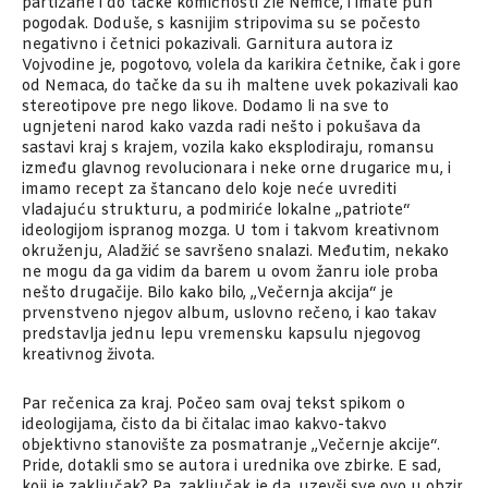
partizane i do tačke komičnosti zle Nemce, i imate pun
pogodak. Doduše, s kasnijim stripovima su se počesto
negativno i četnici pokazivali. Garnitura autora iz
Vojvodine je, pogotovo, volela da karikira četnike, čak i gore
od Nemaca, do tačke da su ih maltene uvek pokazivali kao
stereotipove pre nego likove. Dodamo li na sve to
ugnjeteni narod kako vazda radi nešto i pokušava da
sastavi kraj s krajem, vozila kako eksplodiraju, romansu
između glavnog revolucionara i neke orne drugarice mu, i
imamo recept za štancano delo koje neće uvrediti
vladajuću strukturu, a podmiriće lokalne „patriote“
ideologijom ispranog mozga. U tom i takvom kreativnom
okruženju, Aladžić se savršeno snalazi. Međutim, nekako
ne mogu da ga vidim da barem u ovom žanru iole proba
nešto drugačije. Bilo kako bilo, „Večernja akcija“ je
prvenstveno njegov album, uslovno rečeno, i kao takav
predstavlja jednu lepu vremensku kapsulu njegovog
kreativnog života.
Par rečenica za kraj. Počeo sam ovaj tekst spikom o
ideologijama, čisto da bi čitalac imao kakvo-takvo
objektivno stanovište za posmatranje „Večernje akcije“.
Pride, dotakli smo se autora i urednika ove zbirke. E sad,
koji je zaključak? Pa, zaključak je da, uzevši sve ovo u obzir