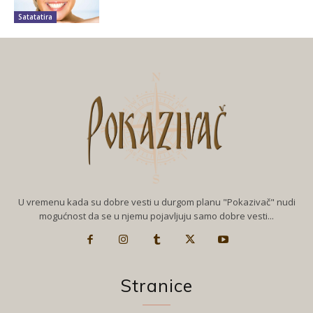
Satatatira
U vremenu kada su dobre vesti u durgom planu "Pokazivač" nudi
mogućnost da se u njemu pojavljuju samo dobre vesti...
Stranice