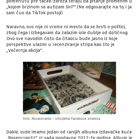
pomenutu pre tačke-zareza teraju da pitanje promenim u
„kojom brzinom se autizam širi?“ (Ne odgovarajte na to, i ja
sam čuo da TikTok postoji)
Naravno, ovo nije ni vreme ni mesto da se brsti o politici,
zbog čega i izbegavam da zalazim iole dublje od dotičnog.
Ovo sve navodim čisto da čitaocu bude jasno iz koje
perspektive ulazim u recenziranje stripa kao što je
„Večernja akcija“.
foto: Rosencrantz – oficijelna Facebook stranica
Dakle, ovde imamo jedan od ranijih albuma izdavačke kuće
„Rosencrantz“, iz sada poodavne 2012-te godine. Album je