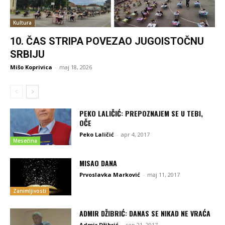
Kultura
10. ČAS STRIPA POVEZAO JUGOISTOČNU
SRBIJU
Mišo Koprivica
-
maj 18, 2026
PEKO LALIČIĆ: PREPOZNAJEM SE U TEBI,
OČE
Peko Laličić
-
apr 4, 2017
Mesečina
MISAO DANA
Prvoslavka Marković
-
maj 11, 2017
Zanimljivosti
ADMIR DŽIBRIĆ: DANAS SE NIKAD NE VRAĆA
Admir Džibrić
-
sep 21, 2017