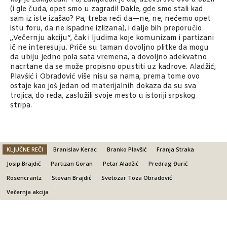
(i gle čuda, opet smo u zagradi! Dakle, gde smo stali kad
sam iz iste izašao? Pa, treba reći da—ne, ne, nećemo opet
istu foru, da ne ispadne izlizana), i dalje bih preporučio
„Večernju akciju“, čak i ljudima koje komunizam i partizani
ič ne interesuju. Priče su taman dovoljno plitke da mogu
da ubiju jedno pola sata vremena, a dovoljno adekvatno
nacrtane da se može propisno opustiti uz kadrove. Aladžić,
Plavšić i Obradović više nisu sa nama, prema tome ovo
ostaje kao još jedan od materijalnih dokaza da su sva
trojica, do reda, zaslužili svoje mesto u istoriji srpskog
stripa.
KLJUČNE REČI
Branislav Kerac
Branko Plavšić
Franja Straka
Josip Brajdić
Partizan Goran
Petar Aladžić
Predrag Đurić
Rosencrantz
Stevan Brajdić
Svetozar Toza Obradović
Večernja akcija
Facebook
X
Email