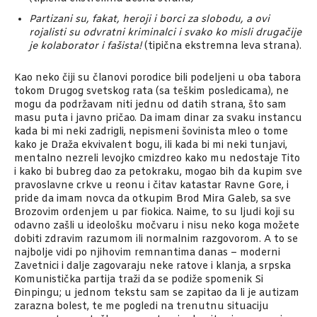
Partizani su, fakat, heroji i borci za slobodu, a ovi
rojalisti su odvratni kriminalci i svako ko misli drugačije
je kolaborator i fašista!
(tipična ekstremna leva strana).
Kao neko čiji su članovi porodice bili podeljeni u oba tabora
tokom Drugog svetskog rata (sa teškim posledicama), ne
mogu da podržavam niti jednu od datih strana, što sam
masu puta i javno pričao. Da imam dinar za svaku instancu
kada bi mi neki zadrigli, nepismeni šovinista mleo o tome
kako je Draža ekvivalent bogu, ili kada bi mi neki tunjavi,
mentalno nezreli levojko cmizdreo kako mu nedostaje Tito
i kako bi bubreg dao za petokraku, mogao bih da kupim sve
pravoslavne crkve u reonu i čitav katastar Ravne Gore, i
pride da imam novca da otkupim Brod Mira Galeb, sa sve
Brozovim ordenjem u par fiokica. Naime, to su ljudi koji su
odavno zašli u ideološku močvaru i nisu neko koga možete
dobiti zdravim razumom ili normalnim razgovorom. A to se
najbolje vidi po njihovim remnantima danas – moderni
Zavetnici i dalje zagovaraju neke ratove i klanja, a srpska
Komunistička partija traži da se podiže spomenik Si
Đinpingu; u jednom tekstu sam se zapitao da li je autizam
zarazna bolest, te me pogledi na trenutnu situaciju