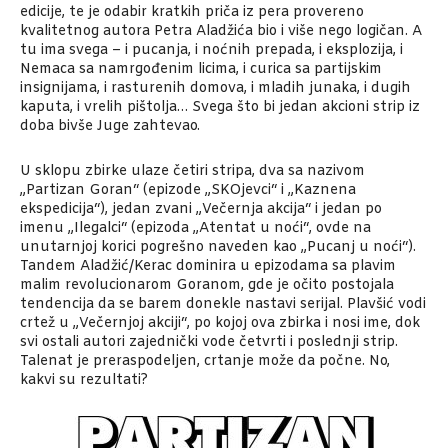
edicije, te je odabir kratkih priča iz pera provereno
kvalitetnog autora Petra Aladžića bio i više nego logičan. A
tu ima svega – i pucanja, i noćnih prepada, i eksplozija, i
Nemaca sa namrgođenim licima, i curica sa partijskim
insignijama, i rasturenih domova, i mladih junaka, i dugih
kaputa, i vrelih pištolja… Svega što bi jedan akcioni strip iz
doba bivše Juge zahtevao.
U sklopu zbirke ulaze četiri stripa, dva sa nazivom
„Partizan Goran“ (epizode „SKOjevci“ i „Kaznena
ekspedicija“), jedan zvani „Večernja akcija“ i jedan po
imenu „Ilegalci“ (epizoda „Atentat u noći“, ovde na
unutarnjoj korici pogrešno naveden kao „Pucanj u noći“).
Tandem Aladžić/Kerac dominira u epizodama sa plavim
malim revolucionarom Goranom, gde je očito postojala
tendencija da se barem donekle nastavi serijal. Plavšić vodi
crtež u „Večernjoj akciji“, po kojoj ova zbirka i nosi ime, dok
svi ostali autori zajednički vode četvrti i poslednji strip.
Talenat je preraspodeljen, crtanje može da počne. No,
kakvi su rezultati?