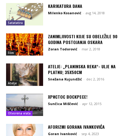
KARIKATURA DANA
Milenko Kosanović
-
avg 14, 2018
Satatatira
ZANIMLJIVOSTI KOJE SU OBELEŽILE 90
GODINA POSTOJANJA OSKARA
Zoran Todorović
-
mar 2, 2018
Film
ATELJE: „PLANINSKA REKA“- ULJE NA
PLATNU; 35X50CM
Snežana Kujundžić
-
dec 2, 2016
Atelje
ХРИСТОС ВОСКРЕСЕ!
Sunčica Miščević
-
apr 12, 2015
Otvorena vrata
AFORIZMI GORANA IVANKOVIĆA
Goran Ivanković
-
sep 4, 2023