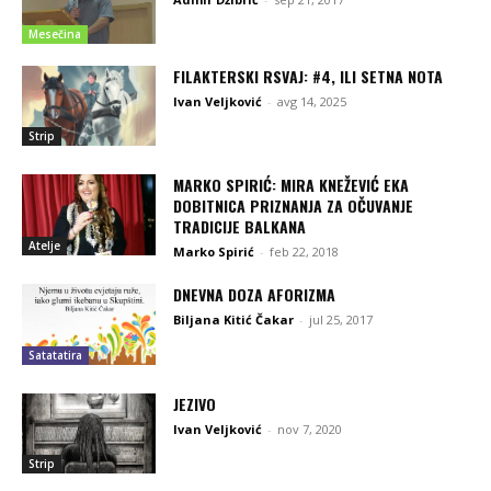
Mesečina
FILAKTERSKI RSVAJ: #4, ILI SETNA NOTA
Ivan Veljković
-
avg 14, 2025
Strip
MARKO SPIRIĆ: MIRA KNEŽEVIĆ EKA
DOBITNICA PRIZNANJA ZA OČUVANJE
TRADICIJE BALKANA
Atelje
Marko Spirić
-
feb 22, 2018
DNEVNA DOZA AFORIZMA
Biljana Kitić Čakar
-
jul 25, 2017
Satatatira
JEZIVO
Ivan Veljković
-
nov 7, 2020
Strip