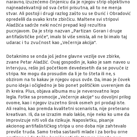
naravno, izuzećemo činjenicu da je njegov strip objektivno
najneadekvatniji od sva četiri prisutna, ali to ne menja
stvar. Ali postoji i drugi razlog zašto su se Đurić i Obradović
opredelili da ovako krste zbirčicu. Maltene svi stripovi
Aladžića sadrže neki noćni prepad koji rezultira
pucnjavom. Da je strip nazvan „Partizan Goran i druge
antifašističke priče“, imalo bi više smisla, ali ne bi imalo taj
udarac i tu zvučnost kao „Večernja akcija“.
Dotaknimo se onda još jedne glavne vezilje ove zbirke,
zvane Petar Aladžić. Ovaj gospodin je, kako je sam naveo u
intervjuu, rešio još početkom devedesetih da se povuče iz
stripa. Ne mogu da prosudim da li je to šteta ili ne, s
obzirom na to kakav je njegov opus ovde. Da, imao je čovek
puno ideja i očigledno je bio ponet političkim uverenjem da
ih kreira. Plus, objava albuma mu je neverovatno lepo
legla. Fotke sa promocije „Večernje akcije“ su dovoljni prilog
ovome, kao i njegov izuzetno širok osmeh pri prodaji iste.
Ali realno, kao premda kvalitetni scenarista, nije preterano
kreativan. Ili, da se izrazim malo lakše, nije neko ko ume da
improvizuje niti voli da rizikuje. Naposletku, pisanje
akcionog antifašističkog stripa u ono doba nije zahtevalo
previše truda. Samo treba sastaviti mlade i za borbu orne