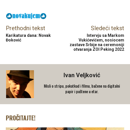
Prethodni tekst
Sledeći tekst
Karikatura dana: Novak
Intervju sa Markom
Đoković
Vukićevićem, nosiocem
zastave Srbije na ceremoniji
otvaranja ZOI Peking 2022
Ivan Veljković
Misli o stripu, pokatkad i filmu, bačene na digitalni
papir i puštene u etar.
PROČITAJTE!