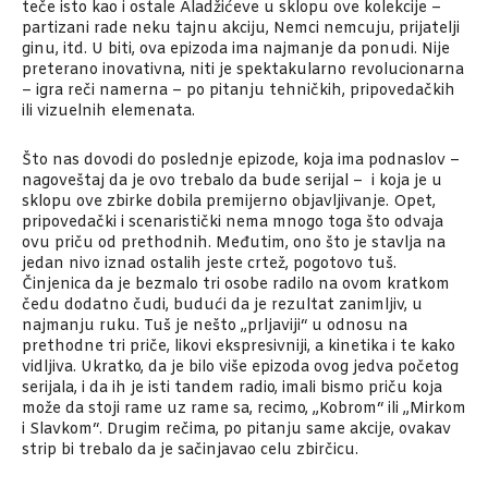
teče isto kao i ostale Aladžićeve u sklopu ove kolekcije –
partizani rade neku tajnu akciju, Nemci nemcuju, prijatelji
ginu, itd. U biti, ova epizoda ima najmanje da ponudi. Nije
preterano inovativna, niti je spektakularno revolucionarna
– igra reči namerna – po pitanju tehničkih, pripovedačkih
ili vizuelnih elemenata.
Što nas dovodi do poslednje epizode, koja ima podnaslov –
nagoveštaj da je ovo trebalo da bude serijal – i koja je u
sklopu ove zbirke dobila premijerno objavljivanje. Opet,
pripovedački i scenaristički nema mnogo toga što odvaja
ovu priču od prethodnih. Međutim, ono što je stavlja na
jedan nivo iznad ostalih jeste crtež, pogotovo tuš.
Činjenica da je bezmalo tri osobe radilo na ovom kratkom
čedu dodatno čudi, budući da je rezultat zanimljiv, u
najmanju ruku. Tuš je nešto „prljaviji“ u odnosu na
prethodne tri priče, likovi ekspresivniji, a kinetika i te kako
vidljiva. Ukratko, da je bilo više epizoda ovog jedva početog
serijala, i da ih je isti tandem radio, imali bismo priču koja
može da stoji rame uz rame sa, recimo, „Kobrom“ ili „Mirkom
i Slavkom“. Drugim rečima, po pitanju same akcije, ovakav
strip bi trebalo da je sačinjavao celu zbirčicu.