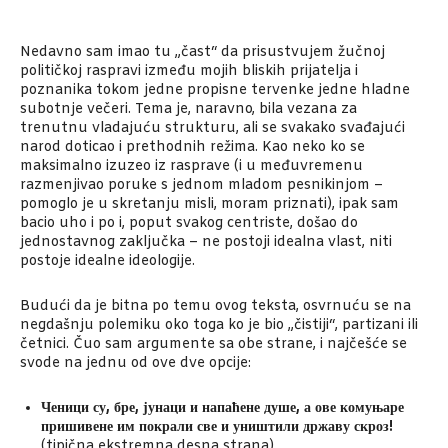
Nedavno sam imao tu „čast“ da prisustvujem žučnoj
političkoj raspravi između mojih bliskih prijatelja i
poznanika tokom jedne propisne tervenke jedne hladne
subotnje večeri. Tema je, naravno, bila vezana za
trenutnu vladajuću strukturu, ali se svakako svađajući
narod doticao i prethodnih režima. Kao neko ko se
maksimalno izuzeo iz rasprave (i u međuvremenu
razmenjivao poruke s jednom mladom pesnikinjom –
pomoglo je u skretanju misli, moram priznati), ipak sam
bacio uho i po i, poput svakog centriste, došao do
jednostavnog zaključka – ne postoji idealna vlast, niti
postoje idealne ideologije.
Budući da je bitna po temu ovog teksta, osvrnuću se na
negdašnju polemiku oko toga ko je bio „čistiji“, partizani ili
četnici. Čuo sam argumente sa obe strane, i najčešće se
svode na jednu od ove dve opcije:
Ченици су, бре, јунаци и напаћене душе, а ове комуњаре
пришивене им покрали све и уништили државу скроз!
(tipična ekstremna desna strana)