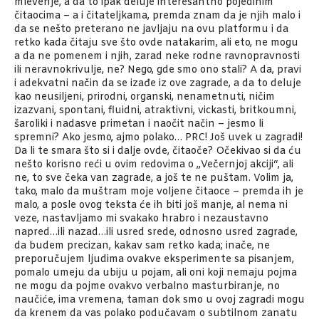
mlevenje, a da to ipak deluje interesantno pojedinim
čitaocima – a i čitateljkama, premda znam da je njih malo i
da se nešto preterano ne javljaju na ovu platformu i da
retko kada čitaju sve što ovde natakarim, ali eto, ne mogu
a da ne pomenem i njih, zarad neke rodne ravnopravnosti
ili neravnokrivulje, ne? Nego, gde smo ono stali? A da, pravi
i adekvatni način da se izađe iz ove zagrade, a da to deluje
kao neusiljeni, prirodni, organski, nenametnuti, ničim
izazvani, spontani, fluidni, atraktivni, vickasti, britkoumni,
šaroliki i nadasve primetan i naočit način – jesmo li
spremni? Ako jesmo, ajmo polako… PRC! Još uvek u zagradi!
Da li te smara što si i dalje ovde, čitaoče? Očekivao si da ću
nešto korisno reći u ovim redovima o „Večernjoj akciji“, ali
ne, to sve čeka van zagrade, a još te ne puštam. Volim ja,
tako, malo da muštram moje voljene čitaoce – premda ih je
malo, a posle ovog teksta će ih biti još manje, al nema ni
veze, nastavljamo mi svakako hrabro i nezaustavno
napred…ili nazad…ili usred srede, odnosno usred zagrade,
da budem precizan, kakav sam retko kada; inače, ne
preporučujem ljudima ovakve eksperimente sa pisanjem,
pomalo umeju da ubiju u pojam, ali oni koji nemaju pojma
ne mogu da pojme ovakvo verbalno masturbiranje, no
naučiće, ima vremena, taman dok smo u ovoj zagradi mogu
da krenem da vas polako podučavam o subtilnom zanatu