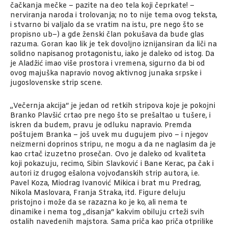
čačkanja mečke – pazite na deo tela koji čeprkate! –
nerviranja naroda i trolovanja; no to nije tema ovog teksta,
i stvarno bi valjalo da se vratim na istu, pre nego što se
propisno ub–) a gde ženski član pokušava da bude glas
razuma. Goran kao lik je tek dovoljno iznijansiran da liči na
solidno napisanog protagonistu, iako je daleko od istog. Da
je Aladžić imao više prostora i vremena, sigurno da bi od
ovog majuška napravio novog aktivnog junaka srpske i
jugoslovenske strip scene.
„Večernja akcija“ je jedan od retkih stripova koje je pokojni
Branko Plavšić crtao pre nego što se prešaltao u tušere, i
iskren da budem, pravu je odluku napravio. Premda
poštujem Branka – još uvek mu dugujem pivo – i njegov
neizmerni doprinos stripu, ne mogu a da ne naglasim da je
kao crtač izuzetno prosečan. Ovo je daleko od kvaliteta
koji pokazuju, recimo, Sibin Slavković i Bane Kerac, pa čak i
autori iz drugog ešalona vojvođanskih strip autora, i.e.
Pavel Koza, Miodrag Ivanović Mikica i brat mu Predrag,
Nikola Maslovara, Franja Straka, itd. Figure deluju
pristojno i može da se razazna ko je ko, ali nema te
dinamike i nema tog „disanja“ kakvim obiluju crteži svih
ostalih navedenih majstora. Sama priča kao priča otprilike