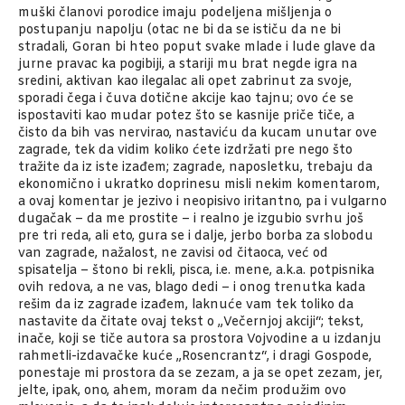
muški članovi porodice imaju podeljena mišljenja o
postupanju napolju (otac ne bi da se ističu da ne bi
stradali, Goran bi hteo poput svake mlade i lude glave da
jurne pravac ka pogibiji, a stariji mu brat negde igra na
sredini, aktivan kao ilegalac ali opet zabrinut za svoje,
sporadi čega i čuva dotične akcije kao tajnu; ovo će se
ispostaviti kao mudar potez što se kasnije priče tiče, a
čisto da bih vas nervirao, nastaviću da kucam unutar ove
zagrade, tek da vidim koliko ćete izdržati pre nego što
tražite da iz iste izađem; zagrade, naposletku, trebaju da
ekonomično i ukratko doprinesu misli nekim komentarom,
a ovaj komentar je jezivo i neopisivo iritantno, pa i vulgarno
dugačak – da me prostite – i realno je izgubio svrhu još
pre tri reda, ali eto, gura se i dalje, jerbo borba za slobodu
van zagrade, nažalost, ne zavisi od čitaoca, već od
spisatelja – štono bi rekli, pisca, i.e. mene, a.k.a. potpisnika
ovih redova, a ne vas, blago dedi – i onog trenutka kada
rešim da iz zagrade izađem, laknuće vam tek toliko da
nastavite da čitate ovaj tekst o „Večernjoj akciji“; tekst,
inače, koji se tiče autora sa prostora Vojvodine a u izdanju
rahmetli-izdavačke kuće „Rosencrantz“, i dragi Gospode,
ponestaje mi prostora da se zezam, a ja se opet zezam, jer,
jelte, ipak, ono, ahem, moram da nečim produžim ovo