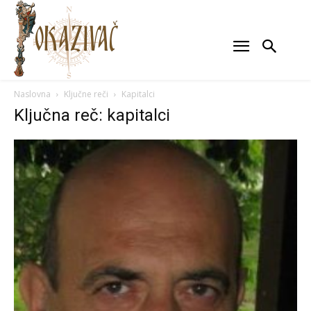
Naslovna
Ključne reči
Kapitalci
Ključna reč: kapitalci