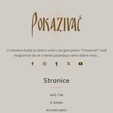
U vremenu kada su dobre vesti u durgom planu "Pokazivač" nudi
mogućnost da se u njemu pojavljuju samo dobre vesti...
Stranice
NAŠ TIM
O NAMA
NOVAKUJMO!