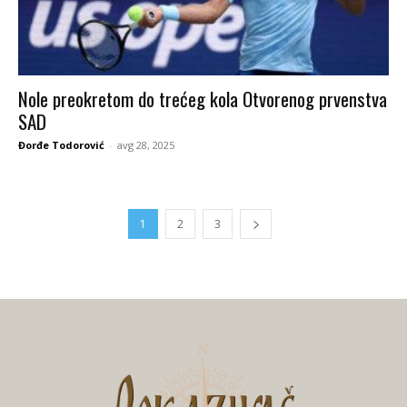
Nole preokretom do trećeg kola Otvorenog prvenstva
SAD
Đorđe Todorović
-
avg 28, 2025
1
2
3