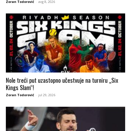
Zoran Todorović
-
avg 8, 2026
Nole treći put uzastopno učestvuje na turniru „Six
Kings Slam“!
Zoran Todorović
-
jul 29, 2026