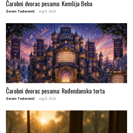
Čarobni dvorac pesama: Komšija Beba
Zoran Todorović
-
avg 8, 2026
Čarobni dvorac pesama: Rođendanska torta
Zoran Todorović
-
avg 8, 2026