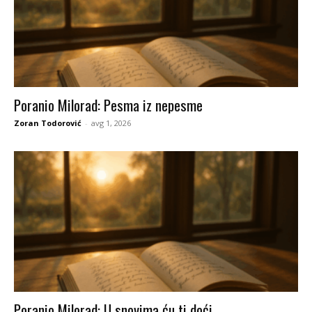
Poranio Milorad: Pesma iz nepesme
Zoran Todorović
-
avg 1, 2026
Poranio Milorad: U snovima ću ti doći