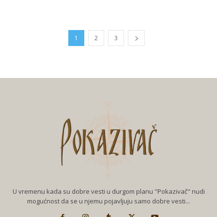
1
2
3
U vremenu kada su dobre vesti u durgom planu "Pokazivač" nudi
mogućnost da se u njemu pojavljuju samo dobre vesti...