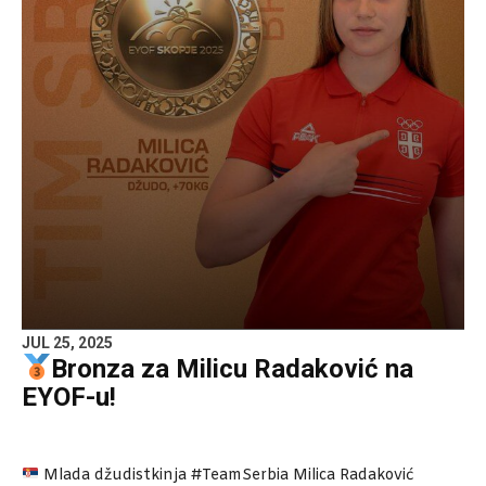
JUL 25, 2025
Bronza za Milicu Radaković na
EYOF-u!
Mlada džudistkinja #TeamSerbia Milica Radaković