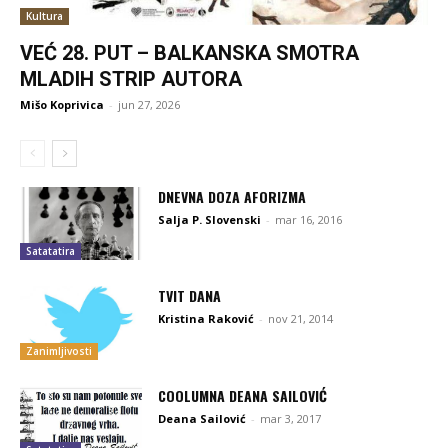
Kultura
VEĆ 28. PUT – BALKANSKA SMOTRA
MLADIH STRIP AUTORA
Mišo Koprivica
-
jun 27, 2026
DNEVNA DOZA AFORIZMA
Salja P. Slovenski
-
mar 16, 2016
Satatatira
TVIT DANA
Kristina Raković
-
nov 21, 2014
Zanimljivosti
COOLUMNA DEANA SAILOVIĆ
Deana Sailović
-
mar 3, 2017