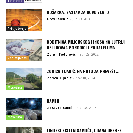
Satatatira
KOŠARKA: SASTAV ZA NOVO ZLATO
Uroš Selenić
-
jun 29, 2016
Priključenija
DOBITNICA MILIONSKOG IZNOSA NA LUTRIJI
DELI NOVAC PORODICI I PRIJATELJIMA
Zoran Todorović
-
apr 29, 2022
Zanimljivosti
ZORICA TIJANIĆ: NA PUTU ZA PREVEŠT…
Zorica Tijanić
-
nov 10, 2024
Mesečina
KAMEN
Zdravka Babić
-
mar 28, 2015
Mesečina
LINIJSKI SISTEM SAMOĆE, DIJANA UHEREK