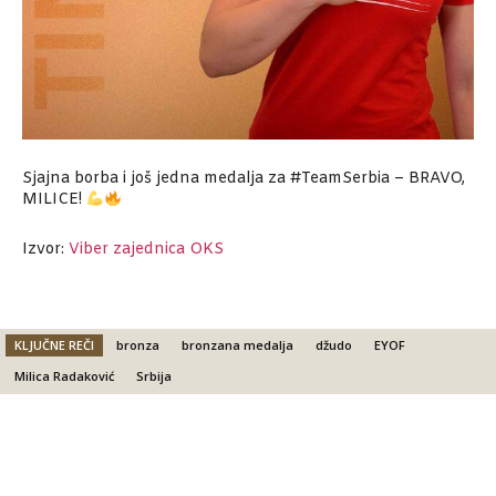
Sjajna borba i još jedna medalja za #TeamSerbia – BRAVO,
MILICE!
Izvor:
Viber zajednica OKS
KLJUČNE REČI
bronza
bronzana medalja
džudo
EYOF
Milica Radaković
Srbija
Facebook
X
Email