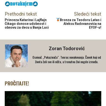
Prethodni tekst
Sledeći tekst
Princeza Katarina i Lajflajn
Bronza za Teodoru Latas i
Čikago donose udobnost i
Aleksu Radovanovića na
obnovu za decu u Banja Luci
EYOF-u!
Zoran Todorović
Osnivač „Pokazivača“. Tvorac novakovanja. Čovek koji od
života želi sve ili ništa, a trenutno živi negde između.
PROČITAJTE!