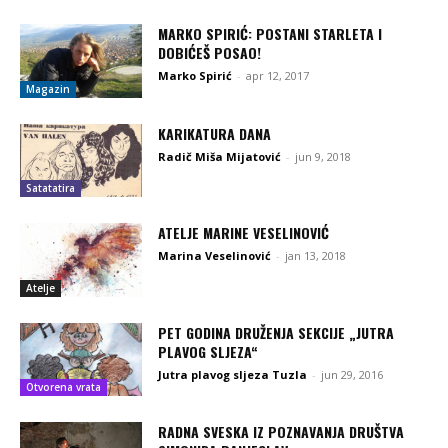
MARKO SPIRIĆ: POSTANI STARLETA I
DOBIĆEŠ POSAO!
Marko Spirić
-
apr 12, 2017
Magazin
KARIKATURA DANA
Radič Miša Mijatović
-
jun 9, 2018
Satatatira
ATELJE MARINE VESELINOVIĆ
Marina Veselinović
-
jan 13, 2018
Atelje
PET GODINA DRUŽENJA SEKCIJE „JUTRA
PLAVOG SLJEZA“
Jutra plavog sljeza Tuzla
-
jun 29, 2016
Otvorena vrata
RADNA SVESKA IZ POZNAVANJA DRUŠTVA