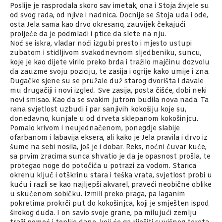
Poslije je rasprodala skoro sav imetak, ona i Stoja živjele su
od svog rada, od njive i nadnica. Docnije se Stoja uda i ode,
osta Jela sama kao drvo okresano, zauvijek čekajući
proljeće da je podmladi i ptice da slete na nju.
Noć se iskra, vladar noći izgubi presto i mjesto ustupi
zubatom i stidljivom svakodnevnom sljedbeniku, suncu,
koje je kao dijete virilo preko brda i tražilo majčinu dozvolu
da zauzme svoju poziciju, te zasija i ogrije kako umije i zna.
Dugačke sjene su se pružale duž starog dvorišta i davale
mu drugačiji i novi izgled. Sve zasija, posta čišće, dobi neki
novi smisao. Kao da se svakim jutrom budila nova nada. Ta
rana svjetlost uzbudi i par sanjivih kokošiju koje su,
donedavno, kunjale u od drveta sklepanom kokošinjcu.
Pomalo krivom i neujednačenom, ponegdje slabije
ofarbanom i labavija eksera, ali kako je Jela pravila i drvo iz
šume na sebi nosila, još je i dobar. Reks, noćni čuvar kuće,
sa prvim zracima sunca shvatio je da je opasnost prošla, te
protegao noge do potočića u potrazi za vodom. Starica
okrenu ključ i otškrinu stara i teška vrata, svjetlost probi u
kuću i razli se kao najljepši akvarel, praveći neobične oblike
u skučenom sobičku. Izmili preko praga, pa laganim
pokretima prokrči put do kokošinjca, koji je smješten ispod
širokog duda. I on savio svoje grane, pa milujući zemlju