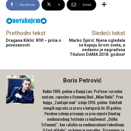
Facebook
X
Email
Prethodni tekst
Sledeći tekst
Dragana Kiklić: KIVI – priča o
Marko Spirić: Njena ogledala
povezanosti
se kupuju širom sveta, a
nedavno je nagrađena
Titulom DAMA 2018. godine!
Boris Petrović
Rođen 1989. godine u Banjoj Luci. Profesor razredne
nastave, zaposlen u Osnovnoj školi „Milan Rakić”. Prvu
knjigu „Zavičajni muk“ izdaje 2016. godine. Dobitnik
mnogih nagrada za prozu u kategoriji do 30 godina.
Posebno izdvaja priznanje za prvo mjesto Devetog
međunarodnog festivala za književnost „Duško
Trifunović“, kao i učešće na međunarodnom takmičenju
„U čast učitelju“, na kojem je nagrađen „Priznanjem za