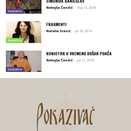
SIMONIDA BANJEGLAV
Nebojša Čandić
-
maj 13, 2018
Satatatira
FRAGMENTI
Nataša Stanić
-
jul 18, 2016
Mesečina
KONJOTRK U VREMENU DUŠAN PUAČA
Nebojša Čandić
-
jul 17, 2018
Satatatira