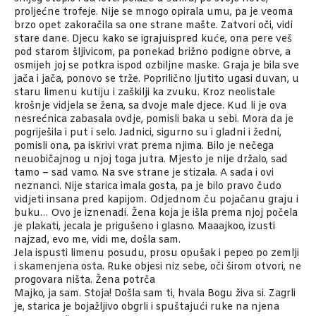
proljećne trofeje. Nije se mnogo opirala umu, pa je veoma
brzo opet zakoračila sa one strane mašte. Zatvori oči, vidi
stare dane. Djecu kako se igrajuispred kuće, ona pere veš
pod starom šljivicom, pa ponekad brižno podigne obrve, a
osmijeh joj se potkra ispod ozbiljne maske. Graja je bila sve
jača i jača, ponovo se trže. Poprilično ljutito ugasi duvan, u
staru limenu kutiju i zaškilji ka zvuku. Kroz neolistale
krošnje vidjela se žena, sa dvoje male djece. Kud li je ova
nesrećnica zabasala ovdje, pomisli baka u sebi. Mora da je
pogriješila i put i selo. Jadnici, sigurno su i gladni i žedni,
pomisli ona, pa iskrivi vrat prema njima. Bilo je nečega
neuobičajnog u njoj toga jutra. Mjesto je nije držalo, sad
tamo – sad vamo. Na sve strane je stizala. A sada i ovi
neznanci. Nije starica imala gosta, pa je bilo pravo čudo
vidjeti insana pred kapijom. Odjednom ču pojačanu graju i
buku… Ovo je iznenadi. Žena koja je išla prema njoj počela
je plakati, jecala je prigušeno i glasno. Maaajkoo, izusti
najzad, evo me, vidi me, došla sam.
Jela ispusti limenu posudu, prosu opušak i pepeo po zemlji
i skamenjena osta. Ruke objesi niz sebe, oči širom otvori, ne
progovara ništa. Žena potrča
Majko, ja sam. Stoja! Došla sam ti, hvala Bogu živa si. Zagrli
je, starica je bojažljivo obgrli i spuštajući ruke na njena