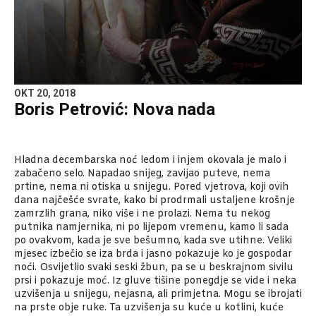
OKT 20, 2018
Boris Petrović: Nova nada
Hladna decembarska noć ledom i injem okovala je malo i
zabačeno selo. Napadao snijeg, zavijao puteve, nema
prtine, nema ni otiska u snijegu. Pored vjetrova, koji ovih
dana najčešće svrate, kako bi prodrmali ustaljene krošnje
zamrzlih grana, niko više i ne prolazi. Nema tu nekog
putnika namjernika, ni po lijepom vremenu, kamo li sada
po ovakvom, kada je sve bešumno, kada sve utihne. Veliki
mjesec izbečio se iza brda i jasno pokazuje ko je gospodar
noći. Osvijetlio svaki seski žbun, pa se u beskrajnom sivilu
prsi i pokazuje moć. Iz gluve tišine ponegdje se vide i neka
uzvišenja u snijegu, nejasna, ali primjetna. Mogu se ibrojati
na prste obje ruke. Ta uzvišenja su kuće u kotlini, kuće