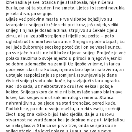
iznenadila je sve. Starica nije strahovala, nije ničemu
žurila, pa joj ta studen i ne smeta. Ljetos i s jeseni navukla
je sebi drva, pa se grije.
Bijaše već polovina marta. Prve visibabe bojažljivo su
izranjale iz snijega i krčile sebi put kroz, još uvijek, veliki
snijeg. I njima je dosadila zima, strpljivo su čekale cijelu
zimu, ali su izgubili strpljenje i riješile su pošto – poto
ugledati oštro martovsko sunce. Snijeg se poče otapati, ču
se i jače žuborenje seoskog potočića; i on se veseli suncu,
pa sve jače hukti, ne bi li brže otjerao snijeg. Proljeće je već
polako zauzimalo svoje mjesto u prirodi, a njegovi vjesnici
se dobro udomaćiše na zemlji. Uz ljepše vrijeme, i starica
poče više izlaziti iz kućice, njeno staro tijelo malo živnu, a i
ustajalo raspoloženje se promijeni. Ispunjavala je dane
čisteći snijeg i vodu oko kuće, ispravljajući staru ogradu.
Kao i do sada, uz neizostavno društvo Reksa i pokoje
kokice. Snijega skoro da nije ni bilo, ostaše samo blatnjave
lokve, kao svojevrsni otisak minulog vremena. Starica
nahrani živinu, pa sjede na stari tronožac, pored kuće.
Podlakti se, pa ode u svoju maštu, u neki veseliji, srećniji
život. Bog zna koliko bi još tako sjedila, da je u surovu
stvarnost ne vrati žamor koji je dopirao niz put. Miješali su
se neki glasovi. Starica se prvo trže, onda se sjeti da se
snijeg otopio i da lovci polaze u šumu, po svoje nove,