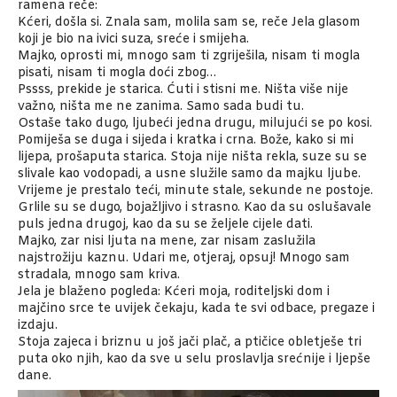
ramena reče:
Kćeri, došla si. Znala sam, molila sam se, reče Jela glasom
koji je bio na ivici suza, sreće i smijeha.
Majko, oprosti mi, mnogo sam ti zgriješila, nisam ti mogla
pisati, nisam ti mogla doći zbog…
Pssss, prekide je starica. Ćuti i stisni me. Ništa više nije
važno, ništa me ne zanima. Samo sada budi tu.
Ostaše tako dugo, ljubeći jedna drugu, milujući se po kosi.
Pomiješa se duga i sijeda i kratka i crna. Bože, kako si mi
lijepa, prošaputa starica. Stoja nije ništa rekla, suze su se
slivale kao vodopadi, a usne služile samo da majku ljube.
Vrijeme je prestalo teći, minute stale, sekunde ne postoje.
Grlile su se dugo, bojažljivo i strasno. Kao da su oslušavale
puls jedna drugoj, kao da su se željele cijele dati.
Majko, zar nisi ljuta na mene, zar nisam zaslužila
najstrožiju kaznu. Udari me, otjeraj, opsuj! Mnogo sam
stradala, mnogo sam kriva.
Jela je blaženo pogleda: Kćeri moja, roditeljski dom i
majčino srce te uvijek čekaju, kada te svi odbace, pregaze i
izdaju.
Stoja zajeca i briznu u još jači plač, a ptičice obletješe tri
puta oko njih, kao da sve u selu proslavlja srećnije i ljepše
dane.