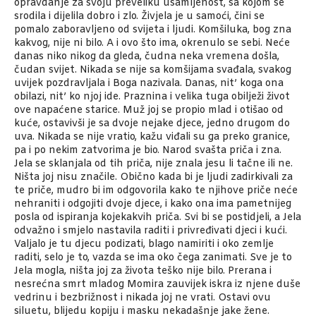
opravdanje za svoju preveliku usamljenost, sa kojom se
srodila i dijelila dobro i zlo. Živjela je u samoći, čini se
pomalo zaboravljeno od svijeta i ljudi. Komšiluka, bog zna
kakvog, nije ni bilo. A i ovo što ima, okrenulo se sebi. Neće
danas niko nikog da gleda, čudna neka vremena došla,
čudan svijet. Nikada se nije sa komšijama svađala, svakog
uvijek pozdravljala i Boga nazivala. Danas, nit’ koga ona
obilazi, nit’ ko njoj ide. Praznina i velika tuga obilježi život
ove napaćene starice. Muž joj se propio mlad i otišao od
kuće, ostavivši je sa dvoje nejake djece, jedno drugom do
uva. Nikada se nije vratio, kažu viđali su ga preko granice,
pa i po nekim zatvorima je bio. Narod svašta priča i zna.
Jela se sklanjala od tih priča, nije znala jesu li tačne ili ne.
Ništa joj nisu značile. Obično kada bi je ljudi zadirkivali za
te priče, mudro bi im odgovorila kako te njihove priče neće
nehraniti i odgojiti dvoje djece, i kako ona ima pametnijeg
posla od ispiranja kojekakvih priča. Svi bi se postidjeli, a Jela
odvažno i smjelo nastavila raditi i privređivati djeci i kući.
Valjalo je tu djecu podizati, blago namiriti i oko zemlje
raditi, selo je to, vazda se ima oko čega zanimati. Sve je to
Jela mogla, ništa joj za života teško nije bilo. Prerana i
nesrećna smrt mladog Momira zauvijek iskra iz njene duše
vedrinu i bezbrižnost i nikada joj ne vrati. Ostavi ovu
siluetu, blijedu kopiju i masku nekadašnje jake žene.