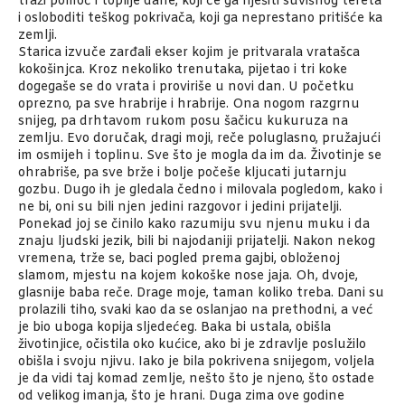
traži pomoć i toplije dane, koji će ga riješiti suvišnog tereta
i osloboditi teškog pokrivača, koji ga neprestano pritišće ka
zemlji.
Starica izvuče zarđali ekser kojim je pritvarala vratašca
kokošinjca. Kroz nekoliko trenutaka, pijetao i tri koke
dogegaše se do vrata i proviriše u novi dan. U početku
oprezno, pa sve hrabrije i hrabrije. Ona nogom razgrnu
snijeg, pa drhtavom rukom posu šačicu kukuruza na
zemlju. Evo doručak, dragi moji, reče poluglasno, pružajući
im osmijeh i toplinu. Sve što je mogla da im da. Životinje se
ohrabriše, pa sve brže i bolje počeše kljucati jutarnju
gozbu. Dugo ih je gledala čedno i milovala pogledom, kako i
ne bi, oni su bili njen jedini razgovor i jedini prijatelji.
Ponekad joj se činilo kako razumiju svu njenu muku i da
znaju ljudski jezik, bili bi najodaniji prijatelji. Nakon nekog
vremena, trže se, baci pogled prema gajbi, obloženoj
slamom, mjestu na kojem kokoške nose jaja. Oh, dvoje,
glasnije baba reče. Drage moje, taman koliko treba. Dani su
prolazili tiho, svaki kao da se oslanjao na prethodni, a već
je bio uboga kopija sljedećeg. Baka bi ustala, obišla
životinjice, očistila oko kućice, ako bi je zdravlje poslužilo
obišla i svoju njivu. Iako je bila pokrivena snijegom, voljela
je da vidi taj komad zemlje, nešto što je njeno, što ostade
od velikog imanja, što je hrani. Duga zima ove godine