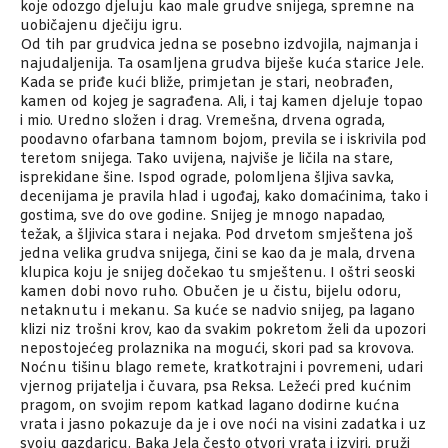
koje odozgo djeluju kao male grudve snijega, spremne na
uobičajenu dječiju igru.
Od tih par grudvica jedna se posebno izdvojila, najmanja i
najudaljenija. Ta osamljena grudva biješe kuća starice Jele.
Kada se priđe kući bliže, primjetan je stari, neobrađen,
kamen od kojeg je sagrađena. Ali, i taj kamen djeluje topao
i mio. Uredno složen i drag. Vremešna, drvena ograda,
poodavno ofarbana tamnom bojom, previla se i iskrivila pod
teretom snijega. Tako uvijena, najviše je ličila na stare,
isprekidane šine. Ispod ograde, polomljena šljiva savka,
decenijama je pravila hlad i ugođaj, kako domaćinima, tako i
gostima, sve do ove godine. Snijeg je mnogo napadao,
težak, a šljivica stara i nejaka. Pod drvetom smještena još
jedna velika grudva snijega, čini se kao da je mala, drvena
klupica koju je snijeg dočekao tu smještenu. I oštri seoski
kamen dobi novo ruho. Obučen je u čistu, bijelu odoru,
netaknutu i mekanu. Sa kuće se nadvio snijeg, pa lagano
klizi niz trošni krov, kao da svakim pokretom želi da upozori
nepostojećeg prolaznika na mogući, skori pad sa krovova.
Noćnu tišinu blago remete, kratkotrajni i povremeni, udari
vjernog prijatelja i čuvara, psa Reksa. Ležeći pred kućnim
pragom, on svojim repom katkad lagano dodirne kućna
vrata i jasno pokazuje da je i ove noći na visini zadatka i uz
svoju gazdaricu. Baka Jela često otvori vrata i izviri, pruži