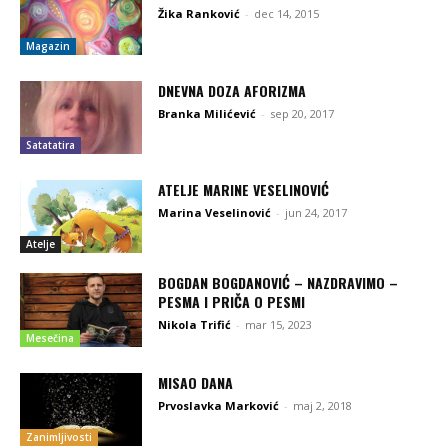
Žika Ranković
-
dec 14, 2015
Magazin
DNEVNA DOZA AFORIZMA
Branka Milićević
-
sep 20, 2017
Satatatira
ATELJE MARINE VESELINOVIĆ
Marina Veselinović
-
jun 24, 2017
Atelje
BOGDAN BOGDANOVIĆ – NAZDRAVIMO –
PESMA I PRIČA O PESMI
Nikola Trifić
-
mar 15, 2023
Mesečina
MISAO DANA
Prvoslavka Marković
-
maj 2, 2018
Zanimljivosti