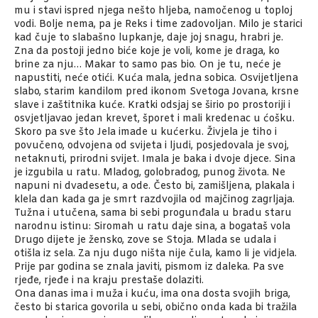
mu i stavi ispred njega nešto hljeba, namočenog u toploj
vodi. Bolje nema, pa je Reks i time zadovoljan. Milo je starici
kad čuje to slabašno lupkanje, daje joj snagu, hrabri je.
Zna da postoji jedno biće koje je voli, kome je draga, ko
brine za nju… Makar to samo pas bio. On je tu, neće je
napustiti, neće otići. Kuća mala, jedna sobica. Osvijetljena
slabo, starim kandilom pred ikonom Svetoga Jovana, krsne
slave i zaštitnika kuće. Kratki odsjaj se širio po prostoriji i
osvjetljavao jedan krevet, šporet i mali kredenac u ćošku.
Skoro pa sve što Jela imade u kućerku. Živjela je tiho i
povučeno, odvojena od svijeta i ljudi, posjedovala je svoj,
netaknuti, prirodni svijet. Imala je baka i dvoje djece. Sina
je izgubila u ratu. Mladog, golobradog, punog života. Ne
napuni ni dvadesetu, a ode. Često bi, zamišljena, plakala i
klela dan kada ga je smrt razdvojila od majčinog zagrljaja.
Tužna i utučena, sama bi sebi progunđala u bradu staru
narodnu istinu: Siromah u ratu daje sina, a bogataš vola
Drugo dijete je žensko, zove se Stoja. Mlada se udala i
otišla iz sela. Za nju dugo ništa nije čula, kamo li je vidjela.
Prije par godina se znala javiti, pismom iz daleka. Pa sve
rjeđe, rjeđe i na kraju prestaše dolaziti.
Ona danas ima i muža i kuću, ima ona dosta svojih briga,
često bi starica govorila u sebi, obično onda kada bi tražila