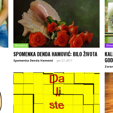
Mesečina
Otvo
SPOMENKA DENDA HAMOVIĆ: BILO ŽIVOTA
KAL
GOD
Spomenka Denda Hamović
-
jan 27, 2017
Zoran