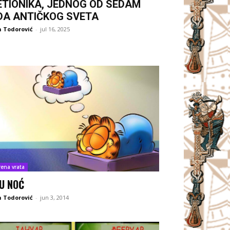
ETIONIKA, JEDNOG OD SEDAM
DA ANTIČKOG SVETA
 Todorović
-
jul 16, 2025
rena vrata
U NOĆ
 Todorović
-
jun 3, 2014