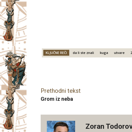
KLJUČNE REČI
da li ste znali
kuga
utvare
Facebook
X
Email
Prethodni tekst
Grom iz neba
Zoran Todorov