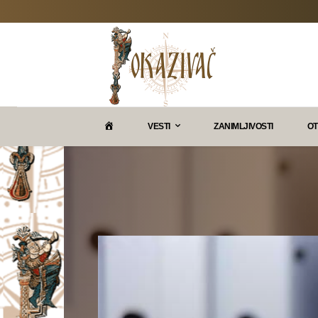
P
VESTI
ZANIMLJIVOSTI
OT
O
K
A
Z