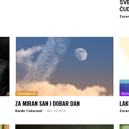
SV
ČU
Zoran
Zanimljivosti
Otvo
ZA MIRAN SAN I DOBAR DAN
LAK
Đorđe Todorović
-
dec 14, 2016
Zoran