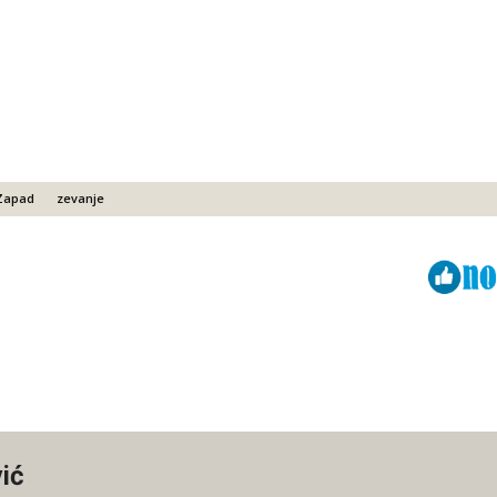
Zapad
zevanje
Viber
ReddIt
ić