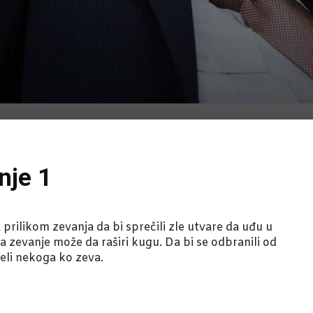
anje 1
 prilikom zevanja da bi sprečili zle utvare da uđu u
da zevanje može da raširi kugu. Da bi se odbranili od
ideli nekoga ko zeva.