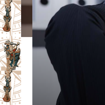
I
V
A
Č