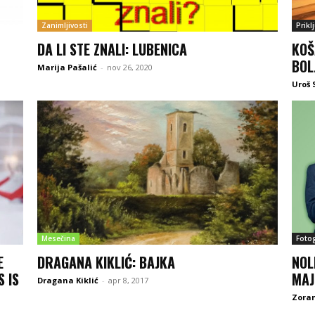
Zanimljivosti
Prikl
DA LI STE ZNALI: LUBENICA
KOŠ
BOL
Marija Pašalić
-
nov 26, 2020
Uroš 
Mesečina
Fotog
E
DRAGANA KIKLIĆ: BAJKA
NOL
 IS
MAJ
Dragana Kiklić
-
apr 8, 2017
Zoran