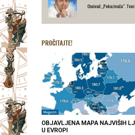
Osnivač „Pokazivača“. Tvorac
PROČITAJTE!
Magazin
OBJAVLJENA MAPA NAJVIŠIH LJ
U EVROPI