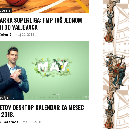
jučenija
ARKA SUPERLIGA: FMP JOŠ JEDNOM
JI OD VALJEVACA
Selenić
-
maj 20, 2016
rafija
ETOV DESKTOP KALENDAR ZA MESEC
 2018.
 Todorović
-
maj 10, 2018