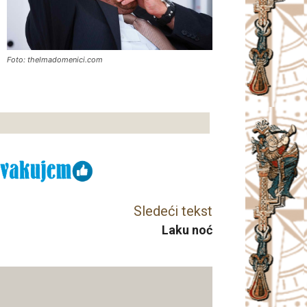
Foto: thelmadomenici.com
Sledeći tekst
Laku noć