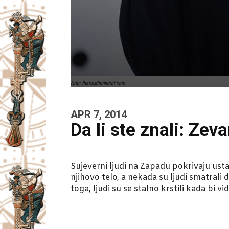
Foto: thelmadomenici.com
APR 7, 2014
Da li ste znali: Zev
Sujeverni ljudi na Zapadu pokrivaju usta
njihovo telo, a nekada su ljudi smatrali 
toga, ljudi su se stalno krstili kada bi v