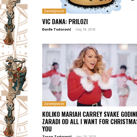
Zanimljivosti
VIC DANA: PRILOZI
Đorđe Todorović
-
maj 18, 2018
Zanimljivosti
KOLIKO MARIAH CARREY SVAKE GODIN
ZARADI OD ALL I WANT FOR CHRISTMAS
YOU
Zoran Todorović
-
dec 25, 2023