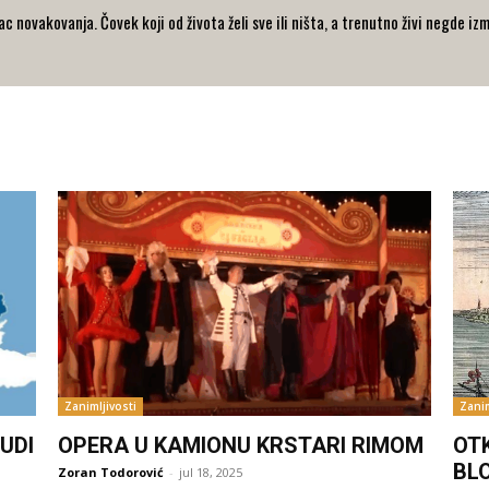
 novakovanja. Čovek koji od života želi sve ili ništa, a trenutno živi negde iz
Zanimljivosti
Zanim
UDI
OPERA U KAMIONU KRSTARI RIMOM
OT
BL
Zoran Todorović
-
jul 18, 2025