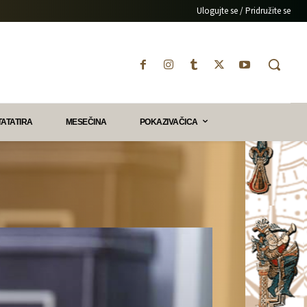
Ulogujte se / Pridružite se
TATATIRA
MESEČINA
POKAZIVAČICA