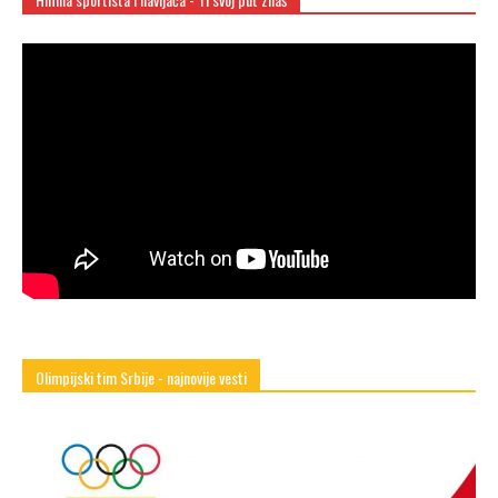
Olimpijski tim Srbije - najnovije vesti