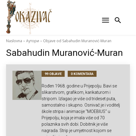
Naslovna
Аутори
Objave od Sabahudin Muranović-Muran
Sabahudin Muranović-Muran
99 OBJAVE
0 KOMENTARA
Rođen 1968. godine u Prijepolju. Bavi se
slikarstvom, grafikom, karikaturom i
stripom. Izlagao je više od trideset puta,
samostalno i skupno. Osnivač je i voditelj
škole stripa i animacije ''MOEBIUS'' u
Prijepolju, koja je imala više od 70
polaznika svih dobi. Dobitnik je više
nagrada. Strip je umjetnost kojom se