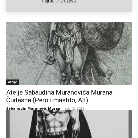
najradije izražava.
Atelje
Atelje Sabaudina Muranovića Murana:
Čudasna (Pero i mastilo, A3)
Sabahudin Muranović-Muran
-
avg 12, 2025