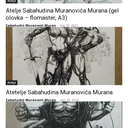
Atelje
Atelje Sabahudina Muranovića Murana (gel
olovka – flomaster, A3)
Sabahudin Muranović-Muran
-
feb 19, 2025
Atelje
Atetelje Sabahudina Muranovića Murana
Sabahudin Muranović-Muran
-
nov 19, 2024