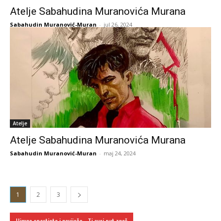
Atelje Sabahudina Muranovića Murana
Sabahudin Muranović-Muran
-
jul 26, 2024
Atelje
Atelje Sabahudina Muranovića Murana
Sabahudin Muranović-Muran
-
maj 24, 2024
1
2
3
Himna sportista i navijača - Ti svoj put znaš