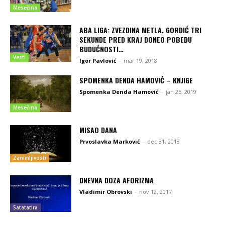
Mesečina
ABA LIGA: ZVEZDINA METLA, GORDIĆ TRI
SEKUNDE PRED KRAJ DONEO POBEDU
BUDUĆNOSTI…
Vesti
Igor Pavlović
-
mar 19, 2018
SPOMENKA DENDA HAMOVIĆ – KNJIGE
Spomenka Denda Hamović
-
jan 25, 2019
Mesečina
MISAO DANA
Prvoslavka Marković
-
dec 31, 2018
Zanimljivosti
DNEVNA DOZA AFORIZMA
Vladimir Obrovski
-
nov 12, 2017
Satatatira