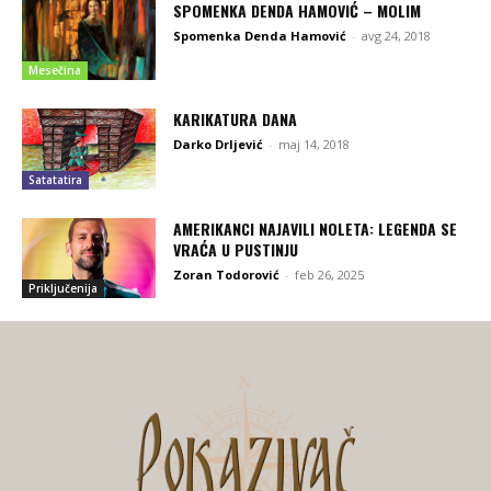
SPOMENKA DENDA HAMOVIĆ – MOLIM
Spomenka Denda Hamović
-
avg 24, 2018
Mesečina
KARIKATURA DANA
Darko Drljević
-
maj 14, 2018
Satatatira
AMERIKANCI NAJAVILI NOLETA: LEGENDA SE
VRAĆA U PUSTINJU
Zoran Todorović
-
feb 26, 2025
Priključenija