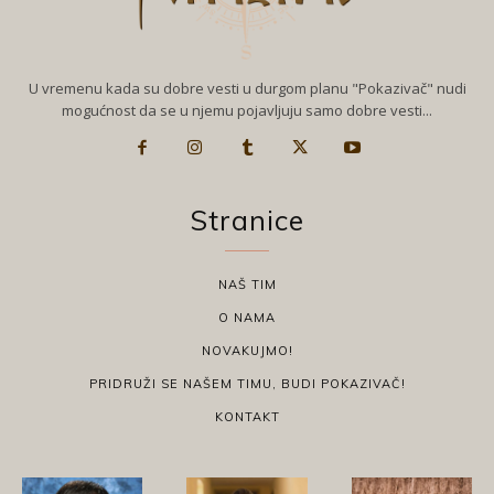
U vremenu kada su dobre vesti u durgom planu "Pokazivač" nudi
mogućnost da se u njemu pojavljuju samo dobre vesti...
Stranice
NAŠ TIM
O NAMA
NOVAKUJMO!
PRIDRUŽI SE NAŠEM TIMU, BUDI POKAZIVAČ!
KONTAKT