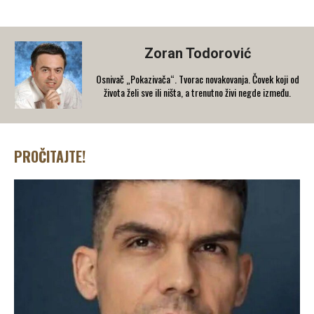
Zoran Todorović
Osnivač „Pokazivača“. Tvorac novakovanja. Čovek koji od
života želi sve ili ništa, a trenutno živi negde između.
PROČITAJTE!