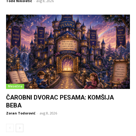
Tode Nikoletić
-
avg 8, 2026
Mesečina
ČAROBNI DVORAC PESAMA: KOMŠIJA
BEBA
Zoran Todorović
-
avg 8, 2026