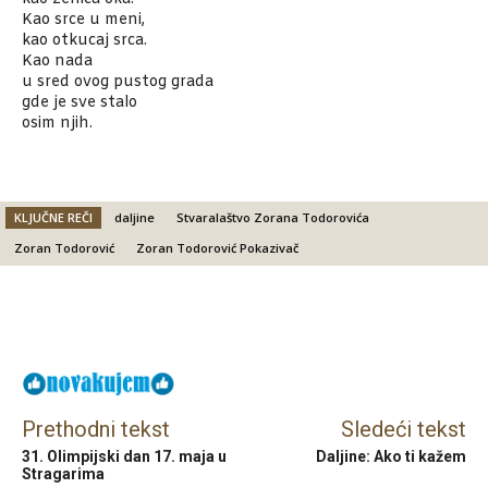
Kao srce u meni,
kao otkucaj srca.
Kao nada
u sred ovog pustog grada
gde je sve stalo
osim njih.
KLJUČNE REČI
daljine
Stvaralaštvo Zorana Todorovića
Zoran Todorović
Zoran Todorović Pokazivač
Facebook
X
Email
Prethodni tekst
Sledeći tekst
31. Olimpijski dan 17. maja u
Daljine: Ako ti kažem
Stragarima