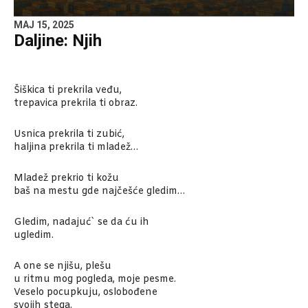
MAJ 15, 2025
Daljine: Njih
Šiškica ti prekrila veđu,
trepavica prekrila ti obraz.
Usnica prekrila ti zubić,
haljina prekrila ti mladež…
Mladež prekrio ti kožu
baš na mestu gde najčešće gledim…
Gledim, nadajuć` se da ću ih
ugledim.
A one se njišu, plešu
u ritmu mog pogleda, moje pesme.
Veselo pocupkuju, oslobođene
svojih stega.