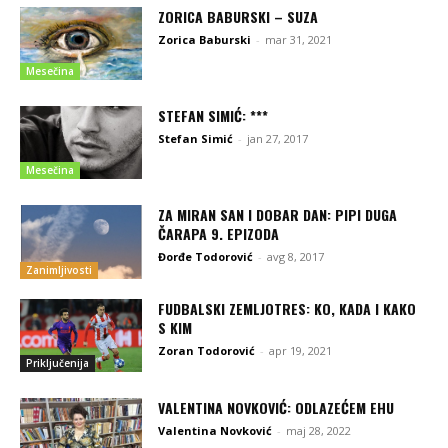
ZORICA BABURSKI – SUZA
Zorica Baburski
-
mar 31, 2021
Mesečina
STEFAN SIMIĆ: ***
Stefan Simić
-
jan 27, 2017
Mesečina
ZA MIRAN SAN I DOBAR DAN: PIPI DUGA
ČARAPA 9. EPIZODA
Đorđe Todorović
-
avg 8, 2017
Zanimljivosti
FUDBALSKI ZEMLJOTRES: KO, KADA I KAKO
S KIM
Zoran Todorović
-
apr 19, 2021
Priključenija
VALENTINA NOVKOVIĆ: ODLAZEĆEM EHU
Valentina Novković
-
maj 28, 2022