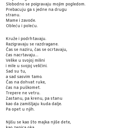
Slobodno se poigravaju mojim pogledom.
Prebacuju ga s jedne na drugu
stranu.
Mame i zavode.
Obleću i poleću.
Kruže i podrhtavaju.
Razigravaju se razdragane.
Čas se naziru, čas se ocrtavaju,
čas nacrtavaju…
Velike u svojoj milini
i mile u svojoj veličini.
Sad su tu,
a sad sasvim tamo.
Čas na dohvat ruke,
čas na puškomet.
Trepere ne vetru.
Zastanu, pa krenu, pa stanu
kao da zamišljaju kuda dalje.
Pa opet u njih.
Njišu se kao što majka njiše dete,
kao zenica oka.