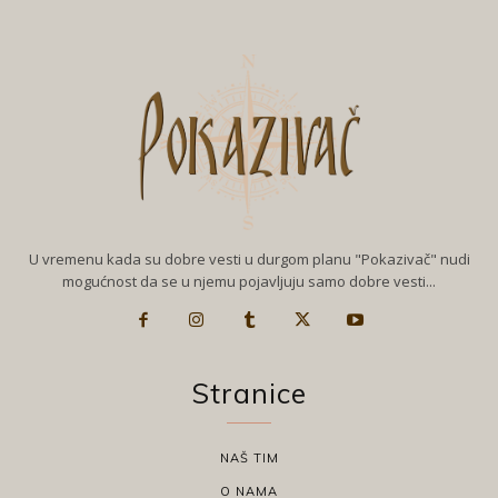
U vremenu kada su dobre vesti u durgom planu "Pokazivač" nudi
mogućnost da se u njemu pojavljuju samo dobre vesti...
Stranice
NAŠ TIM
O NAMA