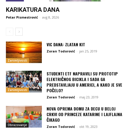
KARIKATURA DANA
Petar Pismestrović
-
avg 8, 2026
VIC DANA: ZLATAN KIT
Zoran Todorović
-
jan 25, 2019
Zanimljivosti
STUDENTI ETF NAPRAVILI SU PROTOTIP
ELEKTRIČNOG BICIKLA I SADA GA
PREDSTAVLJAJU U AMERICI, A KAKO JE SVE
POČELO?
Zanimljivosti
Zoran Todorović
-
maj 23, 2019
NOVA OPREMA DOMU ZA DECU U BELOJ
CRKVI OD PRINCEZE KATARINE I LAJFLAJNA
ČIKAGO
Obrazovanje
Zoran Todorović
-
okt 19, 2023