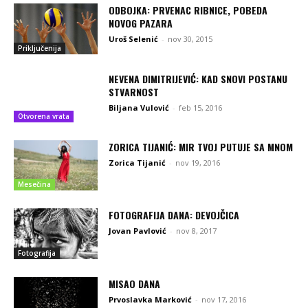
ODBOJKA: PRVENAC RIBNICE, POBEDA
NOVOG PAZARA
Uroš Selenić
-
nov 30, 2015
Priključenija
NEVENA DIMITRIJEVIĆ: KAD SNOVI POSTANU
STVARNOST
Biljana Vulović
-
feb 15, 2016
Otvorena vrata
ZORICA TIJANIĆ: MIR TVOJ PUTUJE SA MNOM
Zorica Tijanić
-
nov 19, 2016
Mesečina
FOTOGRAFIJA DANA: DEVOJČICA
Jovan Pavlović
-
nov 8, 2017
Fotografija
MISAO DANA
Prvoslavka Marković
-
nov 17, 2016