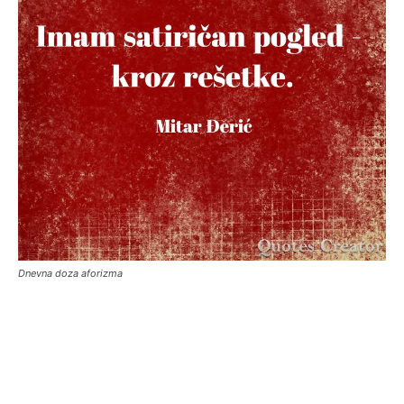
Dnevna doza aforizma
Facebook
X
Email