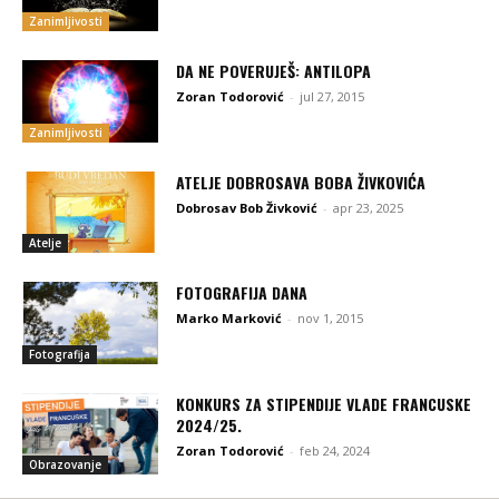
Zanimljivosti
DA NE POVERUJEŠ: ANTILOPA
Zoran Todorović
-
jul 27, 2015
Zanimljivosti
ATELJE DOBROSAVA BOBA ŽIVKOVIĆA
Dobrosav Bob Živković
-
apr 23, 2025
Atelje
FOTOGRAFIJA DANA
Marko Marković
-
nov 1, 2015
Fotografija
KONKURS ZA STIPENDIJE VLADE FRANCUSKE
2024/25.
Zoran Todorović
-
feb 24, 2024
Obrazovanje