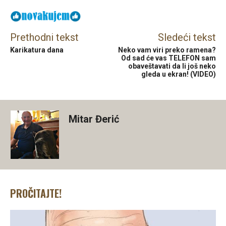
Prethodni tekst
Sledeći tekst
Karikatura dana
Neko vam viri preko ramena?
Od sad će vas TELEFON sam
obaveštavati da li još neko
gleda u ekran! (VIDEO)
Mitar Đerić
PROČITAJTE!