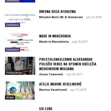
Satatatira
DNEVNA DOZA AFORIZMA
Miladin Berić (M. B. Romanov)
-
jun 16, 2018
Satatatira
MADE IN MAKEDONIJA
Made in Macedonia
-
avg 16, 2017
Satatatira
PRESTOLONASLEDNIK ALEKSANDAR
POLOŽIO VENCE NA SPOMEN OBELEŽJA
MEDICINSKIM MISIJAMA
Priključenija
Zoran Todorović
-
sep 24, 2017
ATELJE MARINE VESELINOVIĆ
Marina Veselinović
-
apr 27, 2019
Atelje
IZA LEĐA