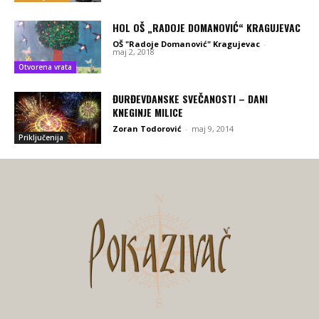
HOL OŠ „RADOJE DOMANOVIĆ“ KRAGUJEVAC
OŠ "Radoje Domanović" Kragujevac
-
maj 2, 2018
Otvorena vrata
ĐURĐEVDANSKE SVEČANOSTI – DANI
KNEGINJE MILICE
Zoran Todorović
-
maj 9, 2014
Priključenija