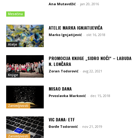
Ana Mutavdžić
-
jan 20, 2016
Mesečina
ATELJE MARKA IGNJATIJEVIĆA
Marko Ignjatijević
-
okt 16, 2018
Atelje
PROMOCIJA KNJIGE „SIDRO NOĆI“ – LABUDA
N. LONČARA
Zoran Todorović
-
avg 22, 2021
Knjige
MISAO DANA
Prvoslavka Marković
-
dec 15, 2018
Zanimljivosti
VIC DANA: ETF
Đorđe Todorović
-
nov 21, 2019
Zanimljivosti