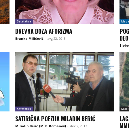
Satatatira
Maga
DNEVNA DOZA AFORIZMA
POG
DEO
Branka Milićević
-
avg 22, 2018
Slob
Satatatira
Muzi
SATIRIČNA POEZIJA MILADIN BERIĆ
LAG
MM
Miladin Berić (M. B. Romanov)
-
dec 2, 2017