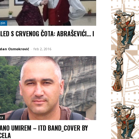
zin
LED S CRVENOG ČOTA: ABRAŠEVIĆI… I
odan Osmokrović
-
feb 2, 2016
ka
ANO UMIREM – ITD BAND_COVER BY
CELA