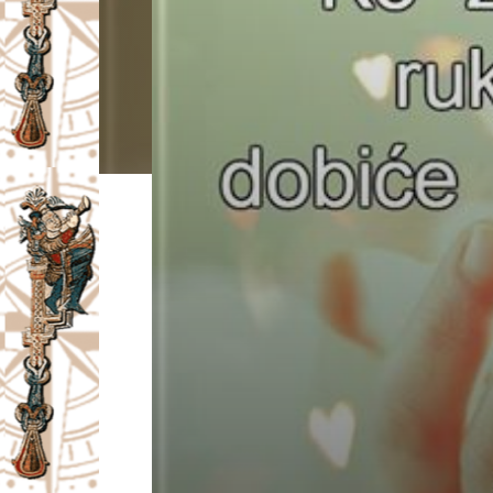
I
V
A
Č