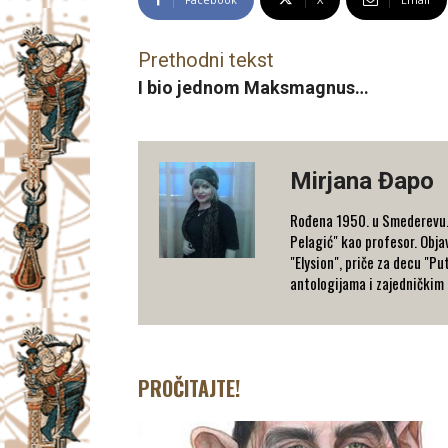
Prethodni tekst
I bio jednom Maksmagnus…
Mirjana Đapo
Rođena 1950. u Smederevu. Z
Pelagić" kao profesor. Objav
"Elysion", priče za decu "Pu
antologijama i zajedničkim 
PROČITAJTE!