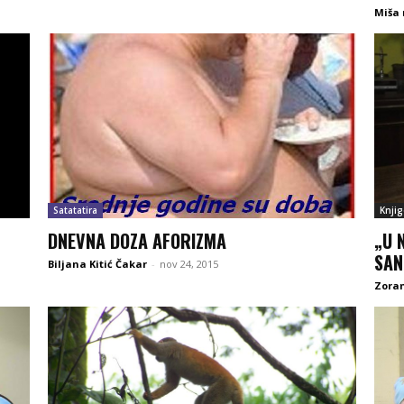
Miša
Satatatira
Knjig
DNEVNA DOZA AFORIZMA
„U 
SAN
Biljana Kitić Čakar
-
nov 24, 2015
Zoran