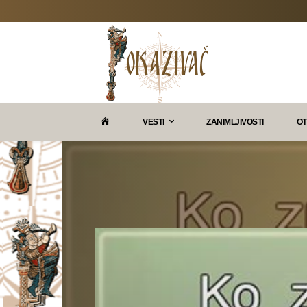
P
VESTI
ZANIMLJIVOSTI
OT
O
K
A
Z