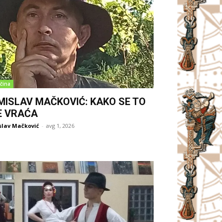
čina
MISLAV MAČKOVIĆ: KAKO SE TO
E VRAĆA
slav Mačković
-
avg 1, 2026