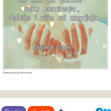
Dnevna doza aforizma
Viber
ReddIt