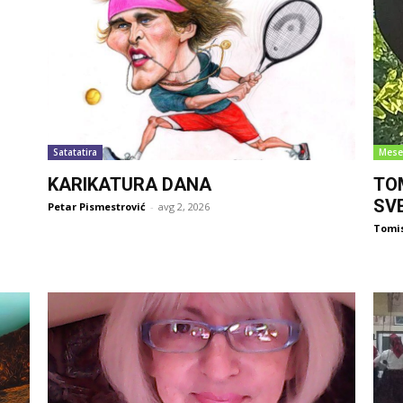
Satatatira
Mese
KARIKATURA DANA
TO
SV
Petar Pismestrović
-
avg 2, 2026
Tomi