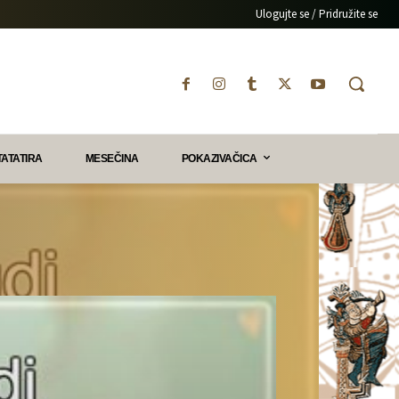
Ulogujte se / Pridružite se
TATATIRA
MESEČINA
POKAZIVAČICA