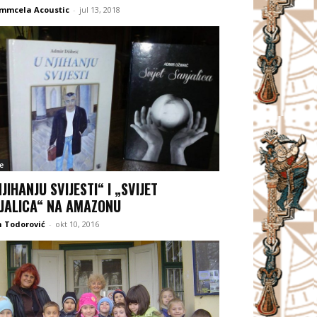
 mmcela Acoustic
-
jul 13, 2018
e
NJIHANJU SVIJESTI“ I „SVIJET
JALICA“ NA AMAZONU
 Todorović
-
okt 10, 2016