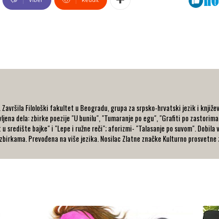
avršila Filološki fakultet u Beogradu, grupa za srpsko-hrvatski jezik i književ
ljena dela: zbirke poezije "U bunilu", "Tumaranje po egu", "Grafiti po zastorima
t u središte bajke" i "Lepe i ružne reči"; aforizmi- "Talasanje po suvom". Dobila
zbirkama. Prevođena na više jezika. Nosilac Zlatne značke Kulturno prosvetne z