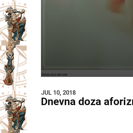
Dnevna doza aforizma
JUL 10, 2018
Dnevna doza afori