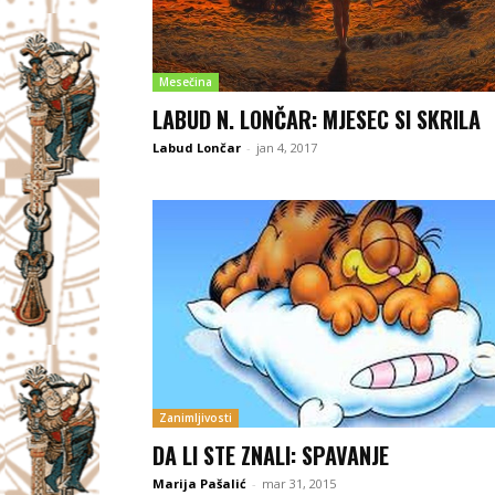
Mesečina
LABUD N. LONČAR: MJESEC SI SKRILA
Labud Lončar
-
jan 4, 2017
Zanimljivosti
DA LI STE ZNALI: SPAVANJE
Marija Pašalić
-
mar 31, 2015