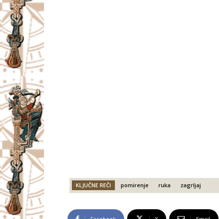
KLJUČNE REČI
pomirenje
ruka
zagrljaj
Facebook
X
Email