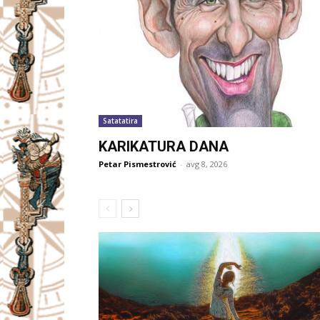
Satatatira
KARIKATURA DANA
Petar Pismestrović
-
avg 8, 2026