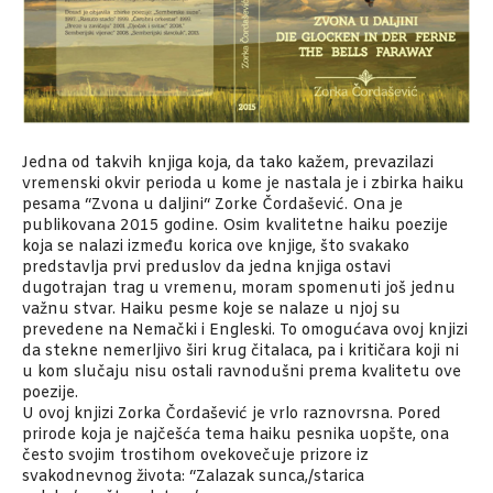
Jedna od takvih knjiga koja, da tako kažem, prevazilazi
vremenski okvir perioda u kome je nastala je i zbirka haiku
pesama “Zvona u daljini“ Zorke Čordašević. Ona je
publikovana 2015 godine. Osim kvalitetne haiku poezije
koja se nalazi između korica ove knjige, što svakako
predstavlja prvi preduslov da jedna knjiga ostavi
dugotrajan trag u vremenu, moram spomenuti još jednu
važnu stvar. Haiku pesme koje se nalaze u njoj su
prevedene na Nemački i Engleski. To omogućava ovoj knjizi
da stekne nemerljivo širi krug čitalaca, pa i kritičara koji ni
u kom slučaju nisu ostali ravnodušni prema kvalitetu ove
poezije.
U ovoj knjizi Zorka Čordašević je vrlo raznovrsna. Pored
prirode koja je najčešća tema haiku pesnika uopšte, ona
često svojim trostihom ovekovečuje prizore iz
svakodnevnog života: “Zalazak sunca,/starica