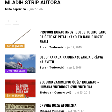
MLADIH STRIP AUTORA
Mišo Koprivica
-
jun 27, 2026
PROVUĆI KONAC KROZ IGLU JE TOLIKO LAKO
DA ĆETE SE PITATI KAKO TO RANIJE NISTE
ZNALI
Zanimljivosti
Zoran Todorović
-
jul 12, 2019
OECD: KANADA NAJOBRAZOVANIJA DRŽAVA
NA SVETU
Zoran Todorović
-
sep 2, 2018
Otvorena vrata
SLOBINO ZANIMLJIVO ĆOŠE: KOLARAC –
HUMANA VREDNOST SVIH VREMENA
Slobodan Osmokrović
-
okt 23, 2015
Zanimljivosti
DNEVNA DOZA AFORIZMA
Milorad Vujnović
-
okt 18, 2017