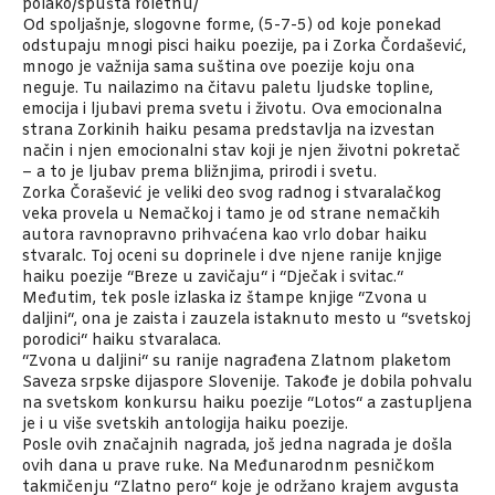
polako/spušta roletnu/
Od spoljašnje, slogovne forme, (5-7-5) od koje ponekad
odstupaju mnogi pisci haiku poezije, pa i Zorka Čordašević,
mnogo je važnija sama suština ove poezije koju ona
neguje. Tu nailazimo na čitavu paletu ljudske topline,
emocija i ljubavi prema svetu i životu. Ova emocionalna
strana Zorkinih haiku pesama predstavlja na izvestan
način i njen emocionalni stav koji je njen životni pokretač
– a to je ljubav prema bližnjima, prirodi i svetu.
Zorka Čorašević je veliki deo svog radnog i stvaralačkog
veka provela u Nemačkoj i tamo je od strane nemačkih
autora ravnopravno prihvaćena kao vrlo dobar haiku
stvaralc. Toj oceni su doprinele i dve njene ranije knjige
haiku poezije “Breze u zavičaju“ i “Dječak i svitac.“
Međutim, tek posle izlaska iz štampe knjige “Zvona u
daljini“, ona je zaista i zauzela istaknuto mesto u “svetskoj
porodici“ haiku stvaralaca.
“Zvona u daljini“ su ranije nagrađena Zlatnom plaketom
Saveza srpske dijaspore Slovenije. Takođe je dobila pohvalu
na svetskom konkursu haiku poezije “Lotos“ a zastupljena
je i u više svetskih antologija haiku poezije.
Posle ovih značajnih nagrada, još jedna nagrada je došla
ovih dana u prave ruke. Na Međunarodnm pesničkom
takmičenju “Zlatno pero“ koje je održano krajem avgusta