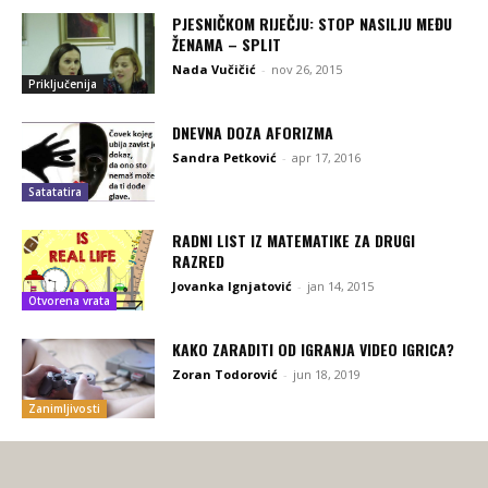
PJESNIČKOM RIJEČJU: STOP NASILJU MEĐU
ŽENAMA – SPLIT
Nada Vučičić
-
nov 26, 2015
Priključenija
DNEVNA DOZA AFORIZMA
Sandra Petković
-
apr 17, 2016
Satatatira
RADNI LIST IZ MATEMATIKE ZA DRUGI
RAZRED
Jovanka Ignjatović
-
jan 14, 2015
Otvorena vrata
KAKO ZARADITI OD IGRANJA VIDEO IGRICA?
Zoran Todorović
-
jun 18, 2019
Zanimljivosti