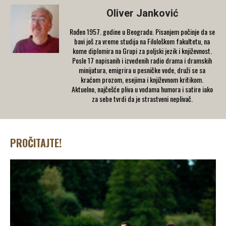
Oliver Janković
Rođen 1957. godine u Beogradu. Pisanjem počinje da se
bavi još za vreme studija na Filološkom fakultetu, na
kome diplomira na Grupi za poljski jezik i književnost.
Posle 17 napisanih i izvedenih radio drama i dramskih
minijatura, emigrira u pesničke vode, druži se sa
kraćom prozom, esejima i književnom kritikom.
Aktuelno, najčešće pliva u vodama humora i satire iako
za sebe tvrdi da je strastveni neplivač.
PROČITAJTE!