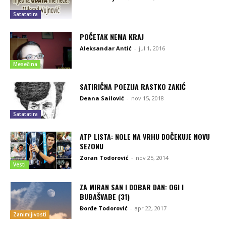
Satatatira
POČETAK NEMA KRAJ
Aleksandar Antić
-
jul 1, 2016
Mesečina
SATIRIČNA POEZIJA RASTKO ZAKIĆ
Deana Sailović
-
nov 15, 2018
Satatatira
ATP LISTA: NOLE NA VRHU DOČEKUJE NOVU
SEZONU
Zoran Todorović
-
nov 25, 2014
Vesti
ZA MIRAN SAN I DOBAR DAN: OGI I
BUBAŠVABE (31)
Đorđe Todorović
-
apr 22, 2017
Zanimljivosti