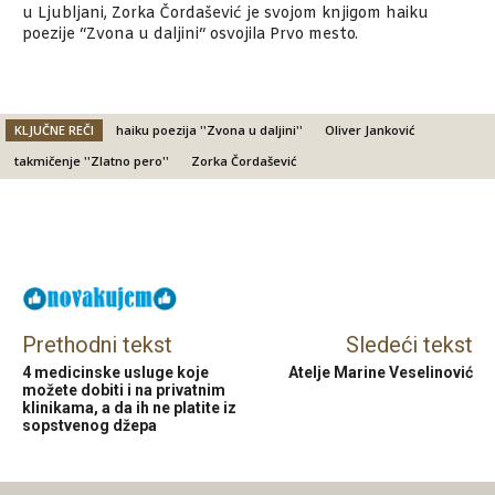
u Ljubljani, Zorka Čordašević je svojom knjigom haiku
poezije “Zvona u daljini“ osvojila Prvo mesto.
KLJUČNE REČI
haiku poezija ''Zvona u daljini''
Oliver Janković
takmičenje ''Zlatno pero''
Zorka Čordašević
Facebook
X
Email
Prethodni tekst
Sledeći tekst
4 medicinske usluge koje
Atelje Marine Veselinović
možete dobiti i na privatnim
klinikama, a da ih ne platite iz
sopstvenog džepa