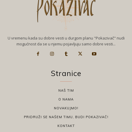
U vremenu kada su dobre vesti u durgom planu "Pokazivač" nudi
mogućnost da se u njemu pojavljuju samo dobre vesti...
Stranice
NAŠ TIM
O NAMA
NOVAKUJMO!
PRIDRUŽI SE NAŠEM TIMU, BUDI POKAZIVAČ!
KONTAKT