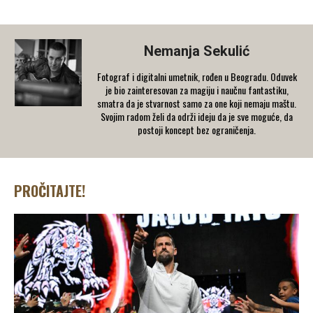
Nemanja Sekulić
Fotograf i digitalni umetnik, rođen u Beogradu. Oduvek
je bio zainteresovan za magiju i naučnu fantastiku,
smatra da je stvarnost samo za one koji nemaju maštu.
Svojim radom želi da održi ideju da je sve moguće, da
postoji koncept bez ograničenja.
PROČITAJTE!