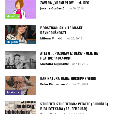
ZAVERA „VREMEPLOV“ – 4. DEO
Jovana Đorđević
-
jun 30, 2016
Mesečina
PODSTICAJ: SKINITE MASKE
RAVNODUŠNOSTI
Milena Milikić
-
nov 25, 2016
Magazin
ATELJE: „POZDRAV IZ BEČA“- ULJE NA
PLATNU; 140X40CM
Snežana Kujundžić
-
apr 14, 2017
Atelje
KARIKATURA DANA: GIUSEPPE VERDI
Petar Pismestrović
-
nov 23, 2024
Satatatira
STUDENTI STUDENTIMA: PITAJTE (BUDUĆEG)
BIBLIOTEKARA (28. FEBRUAR)