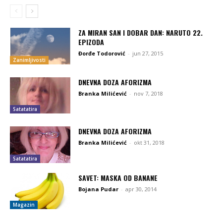
ZA MIRAN SAN I DOBAR DAN: NARUTO 22.
EPIZODA
Đorđe Todorović
-
jun 27, 2015
Zanimljivosti
DNEVNA DOZA AFORIZMA
Branka Milićević
-
nov 7, 2018
Satatatira
DNEVNA DOZA AFORIZMA
Branka Milićević
-
okt 31, 2018
Satatatira
SAVET: MASKA OD BANANE
Bojana Pudar
-
apr 30, 2014
Magazin