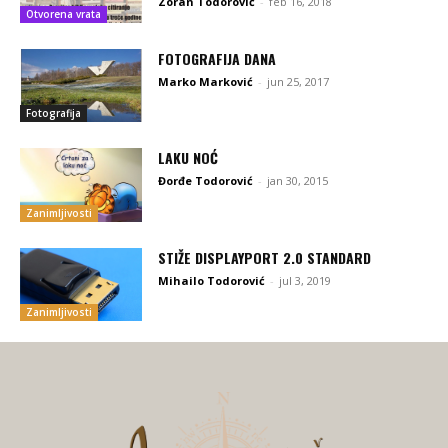
Zoran Todorović
-
feb 16, 2018
Otvorena vrata
FOTOGRAFIJA DANA
Marko Marković
-
jun 25, 2017
Fotografija
LAKU NOĆ
Đorđe Todorović
-
jan 30, 2015
Zanimljivosti
STIŽE DISPLAYPORT 2.0 STANDARD
Mihailo Todorović
-
jul 3, 2019
Zanimljivosti