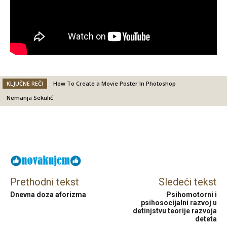
KLJUČNE REČI
How To Create a Movie Poster In Photoshop
Nemanja Sekulić
Facebook
X
Email
Prethodni tekst
Sledeći tekst
Dnevna doza aforizma
Psihomotorni i
psihosocijalni razvoj u
detinjstvu teorije razvoja
deteta