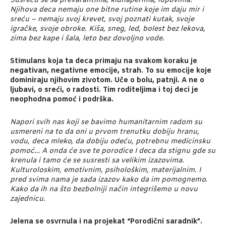
Susreću se sa prevarantima, kidnaperima, lopovima.
Njihova deca nemaju one bitne rutine koje im daju mir i
sreću – nemaju svoj krevet, svoj poznati kutak, svoje
igračke, svoje obroke. Kiša, sneg, led, bolest bez lekova,
zima bez kape i šala, leto bez dovoljno vode.
Stimulans koja ta deca primaju na svakom koraku je
negativan, negativne emocije, strah. To su emocije koje
dominiraju njihovim zivotom. Uče o bolu, patnji. A ne o
ljubavi, o sreći, o radosti. Tim roditeljima i toj deci je
neophodna pomoć i podrška.
Napori svih nas koji se bavimo humanitarnim radom su
usmereni na to da oni u prvom trenutku dobiju hranu,
vodu, deca mleko, da dobiju odeću, potrebnu medicinsku
pomoć… A onda će sve te porodice I deca da stignu gde su
krenula i tamo će se susresti sa velikim izazovima.
Kulturoloskim, emotivnim, psihološkim, materijalnim. I
pred svima nama je sada izazov kako da im pomognemo.
Kako da ih na što bezbolniji način integrišemo u novu
zajednicu.
Jelena se osvrnula i na projekat “Porodični saradnik”.