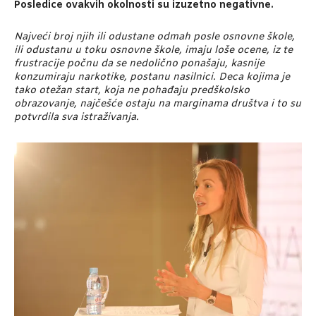
Posledice ovakvih okolnosti su izuzetno negativne.
Najveći broj njih ili odustane odmah posle osnovne škole,
ili odustanu u toku osnovne škole, imaju loše ocene, iz te
frustracije počnu da se nedolično ponašaju, kasnije
konzumiraju narkotike, postanu nasilnici. Deca kojima je
tako otežan start, koja ne pohađaju predškolsko
obrazovanje, najčešće ostaju na marginama društva i to su
potvrdila sva istraživanja.