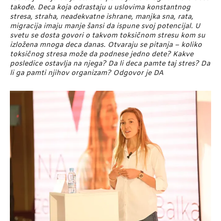
takođe. Deca koja odrastaju u uslovima konstantnog
stresa, straha, neadekvatne ishrane, manjka sna, rata,
migracija imaju manje šansi da ispune svoj potencijal. U
svetu se dosta govori o takvom toksičnom stresu kom su
izložena mnoga deca danas. Otvaraju se pitanja – koliko
toksičnog stresa može da podnese jedno dete? Kakve
posledice ostavlja na njega? Da li deca pamte taj stres? Da
li ga pamti njihov organizam? Odgovor je DA