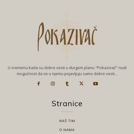
U vremenu kada su dobre vesti u durgom planu "Pokazivač" nudi
mogućnost da se u njemu pojavljuju samo dobre vesti...
Stranice
NAŠ TIM
O NAMA