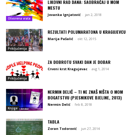
LIKOVNI RAD DANA: SAOBRAĆAJ U MOM
MESTU
Jovanka Ignjatović
-
jan 2, 2018
Otvorena vrata
REZULTATI POLUMARATONA U KRAGUJEVCU
Marija Pašalić
-
okt 12, 2015
Priključenija
ZA DOBROTU SVAKI DAN JE DOBAR
Crveni krst Kragujevac
-
avg 1, 2014
Priključenija
NERMIN DELIĆ – TI NE ZNAŠ NIŠTA O MOM
BOGATSTVU (PJESNIKOVE BJELINE, 2013)
Nermin Delić
-
feb 8, 2018
Knjige
TABLA
Zoran Todorović
-
jun 27, 2014