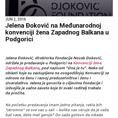
JUN 2, 2016
Jelena Đoković na Međunarodnoj
konvenciji žena Zapadnog Balkana u
Podgorici
Jelena Đoković, direktorka Fondacije Novak Đoković,
održala je predavanje u Podgorici na
Konvenciji žena
Zapadnog Balkana
, pod nazivom “Ona je tu”. Neke od
oblasti koje su zastupljene na ovogodišnjoj Konvenciji se
odnose na ženu i razvoj preduzetništva i ženu i
stvaralaštvo. Jelena je govorila o ciljevima Fondacije i
izdvojila je va
žne savete koje bi svaki roditelj trebalo
da pročita.
Na početku predavanja imam jedno pitanje, rekla bih
“skromno” za sve vas u sali – koliko vas veruje da je vaše,
baš vase, dete mali genije? Do sada gotovo da nikada