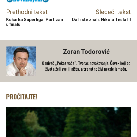
Prethodni tekst
Sledeći tekst
Košarka Superliga: Partizan
Da li ste znali: Nikola Tesla III
u finalu
Zoran Todorović
Osnivač „Pokazivača“. Tvorac novakovanja. Čovek koji od
života želi sve ili ništa, a trenutno živi negde između.
PROČITAJTE!