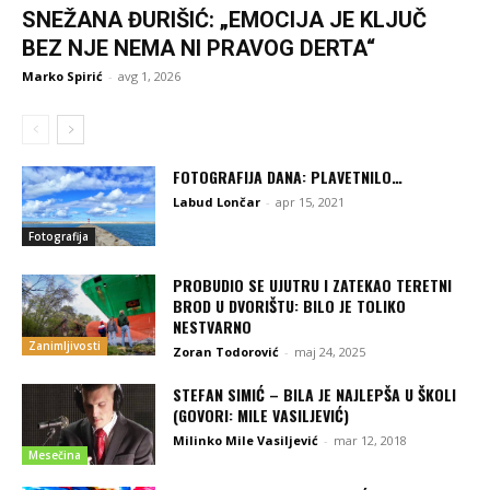
SNEŽANA ĐURIŠIĆ: „EMOCIJA JE KLJUČ
BEZ NJE NEMA NI PRAVOG DERTA“
Marko Spirić
-
avg 1, 2026
FOTOGRAFIJA DANA: PLAVETNILO…
Labud Lončar
-
apr 15, 2021
Fotografija
PROBUDIO SE UJUTRU I ZATEKAO TERETNI
BROD U DVORIŠTU: BILO JE TOLIKO
NESTVARNO
Zanimljivosti
Zoran Todorović
-
maj 24, 2025
STEFAN SIMIĆ – BILA JE NAJLEPŠA U ŠKOLI
(GOVORI: MILE VASILJEVIĆ)
Milinko Mile Vasiljević
-
mar 12, 2018
Mesečina