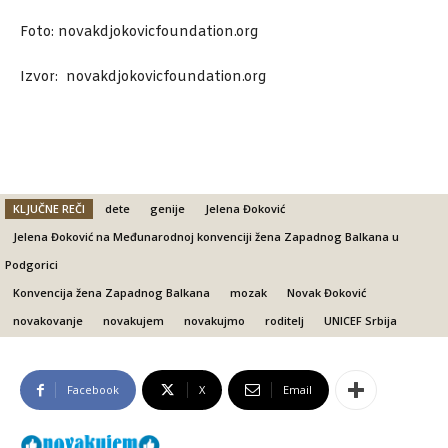
Foto: novakdjokovicfoundation.org
Izvor: novakdjokovicfoundation.org
KLJUČNE REČI
dete
genije
Jelena Đoković
Jelena Đoković na Međunarodnoj konvenciji žena Zapadnog Balkana u
Podgorici
Konvencija žena Zapadnog Balkana
mozak
Novak Đoković
novakovanje
novakujem
novakujmo
roditelj
UNICEF Srbija
Facebook
X
Email