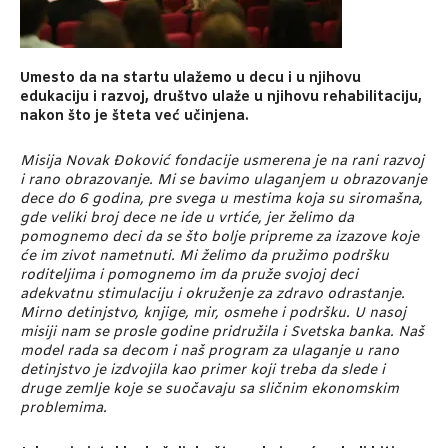
Umesto da na startu ulažemo u decu i u njihovu
edukaciju i razvoj, društvo ulaže u njihovu rehabilitaciju,
nakon što je šteta već učinjena.
Misija Novak Đoković fondacije usmerena je na rani razvoj
i rano obrazovanje. Mi se bavimo ulaganjem u obrazovanje
dece do 6 godina, pre svega u mestima koja su siromašna,
gde veliki broj dece ne ide u vrtiće, jer želimo da
pomognemo deci da se što bolje pripreme za izazove koje
će im zivot nametnuti. Mi želimo da pružimo podršku
roditeljima i pomognemo im da pruže svojoj deci
adekvatnu stimulaciju i okruženje za zdravo odrastanje.
Mirno detinjstvo, knjige, mir, osmehe i podršku. U nasoj
misiji nam se prosle godine pridružila i Svetska banka. Naš
model rada sa decom i naš program za ulaganje u rano
detinjstvo je izdvojila kao primer koji treba da slede i
druge zemlje koje se suočavaju sa sličnim ekonomskim
problemima.