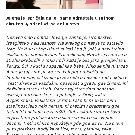
Jelena je ispri
čala da je i sama odrastala u ratnom
okruženju, prisetivši se detinjstva.
Doživeli smo bombardovanje, sankcije, siromaštvo,
izbeglištvo, neizvesnost. Na svakog od nas je to ostavilo
trag. Neki su iz tog iskustva izašli bolji, jači, a neki trajno
osakaćeni i paralizovani. Pre neki dan, Novak i ja smo se u
strahu probudili u toku noći kada je bila jaka grmljavina u
Parizu. Svi u kući su spavali kao bebe. Niko se nije ni trgao.
A nas je taj zvuk po ko zna koji put podsetio na
bombardovanje. I svake prve srede u mesecu kada uključe
“test” sirene za vazdušnu opasnost u gradu gde živimo, mi
doživimo stres i strah. Danas taj stres dominanatno
osećaju porodice koje su pobegle iz Sirije, Iraka,
Avganistana, Pakistana, iz rata, kako bi pronašli mir i
stabilnost iako neki nemaju ni preciznu predstavu gde
tačno idu ni kuda će završiti. Oni svakodnevno gotovo
neprestano prolaze kroz užasne stresove sa svojom
decom. Tretirani kao nepoželjni gde god da su. Na svom
putu preskaču bodljikave žice, mora, planine, reke.