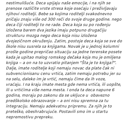
nestimulišuće. Deca upijaju naše emocije, i na njih se
prenose različite vrste stresa koje osećaju i preživljavaju
njihovi roditelji. Bebe sa kojima roditelji svakodnevno
pričaju znaju više od 300 reči do svoje druge godine. nego
deca čiji roditelji to ne rade. Deca koja su po rođenju
izložena barem dva jezika imaju potpuno drugačiju
strukturu mozga nego deca koja nisu izložena
dvojezičnom okruženju. Zatim, postoje deca koja se sve do
škole nisu susrela sa knjigama. Novak je u jednoj kolumni
prošle godine prepričao situaciju sa jedne terenske posete
kada je upitao malog romskog dečaka koja mu je omiljena
knjiga – a on na to uzvratio pitanjem “Šta je to knjiga?”.
Dalje, imate roditelje koji nemaju novac da plate čak ni
subvencionisanu cenu vrtića, zatim nemaju potrebu jer su
na selu, daleko im je vrtić, nemaju čime da ih voze,
vraćaju. I na kraju imate mesta gde nema vrtića, ili uopšte,
ili u vrtićima više nema mesta. I onda ta deca napune 6
godina, moraju po zakonu da se ukljuce u obavezno
predškolsko obrazovanje – a oni nisu spremna za tu
integraciju. Nemaju adekvatnu pripremu. Za njih je to
preteško, obeshrabrujuće. Postavili smo im u startu
nepremostivu prepreku.