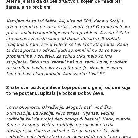
Jelena je istakla da želi društvo u kojem će mladi biti
šansa, a ne problem.
Verujem da to i vi želite. Ali, vise od 50% dece u Srbiji u
ovom trenutku ne ide u vrtić. I znate šta? O tome malo ko
priča i malo ko kandiduje ovo kao problem. A zašto? Zato
što danas svi misle samo od danas do sutra. Rezultati
ulaganja u rani razvoj videće se tek kroz 20 godina. Kada
ta deca postanu odrasli ljudi spremni ili ne da se bave
problemima u društvu. Za toliku trku malo ko ima
strpljenja. Zato smo izabrali baš ovu temu i ovaj problem
da se njime bavimo kroz rad fondacije. Novak se ovom
temom bavi i kao globalni Ambasador UNICEF
.
Znate šta razdvaja decu koja postanu geniji od one koja
to ne postanu, upitala je potom Đokovićeva.
To su okolnosti. Okruženje. Mogućnosti. Podrška.
Stimulacija. Edukacija. Nivo stresa. Nijanse. Većina
roditelja želi da svojoj deci omogući beskraj. Nebo, zvezde.
Sunce. Kosmos. Većina roditelja ne zna kako to da
dostigne, ali daje sve od sebe. Treba im podrška. Neki
roditelji imaju bolju startnu poziciju od drugih. I neka deca