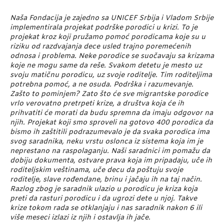
Naša Fondacija je zajedno sa UNICEF Srbija i Vladom Srbije
implementirala projekat podrške porodici u krizi. To je
projekat kroz koji pružamo pomoć porodicama koje su u
riziku od razdvajanja dece usled trajno poremećenih
odnosa i problema. Neke porodice se suočavaju sa krizama
koje ne mogu same da reše. Svakom detetu je mesto uz
svoju matičnu porodicu, uz svoje roditelje. Tim roditeljima
potrebna pomoć, a ne osuda. Podrška i razumevanje.
Zašto to pominjem? Zato što će sve migrantske porodice
vrlo verovatno pretrpeti krize, a društva koja će ih
prihvatiti će morati da budu spremna da imaju odgovor na
njih. Projekat koji smo sproveli na gotovo 400 porodica da
bismo ih zaštitili podrazumevalo je da svaka porodica ima
svog saradnika, neku vrstu oslonca iz sistema koja im je
neprestano na raspolaganju. Naši saradnici im pomažu da
dobiju dokumenta, ostvare prava koja im pripadaju, uče ih
roditeljskim veštinama, uče decu da poštuju svoje
roditelje, slave rođendane, brinu i jačaju ih na taj način.
Razlog zbog je saradnik ulazio u porodicu je kriza koja
preti da rasturi porodicu i da ugrozi dete u njoj. Takve
krize tokom rada se otklanjaju i nas saradnik nakon 6 ili
više meseci izlazi iz njih i ostavlja ih jače.