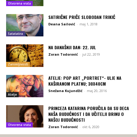
Otvorena vrata
SATIRIČNE PRIČE SLOBODAN TRIKIĆ
Deana Sailović
-
maj 1, 2018
Satatatira
NA DANAŠNJI DAN: 22. JUL
Zoran Todorović
-
jul 22, 2019
Zanimljivosti
ATELJE: POP ART „PORTRET“- ULJE NA
KAŠIRANOM PLATNU; 30X40CM
Snežana Kujundžić
-
maj 20, 2016
Atelje
PRINCEZA KATARINA PORUČILA DA SU DECA
NAŠA BUDUĆNOST I DA UČITELJI BRINU O
NAŠOJ BUDUĆNOSTI
Otvorena vrata
Zoran Todorović
-
okt 6, 2020