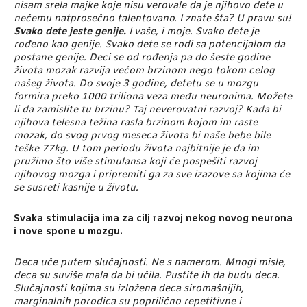
nisam srela majke koje nisu verovale da je njihovo dete u
nečemu natprosečno talentovano. I znate šta? U pravu su!
Svako dete jeste genije.
I vaše, i moje. Svako dete je
rođeno kao genije. Svako dete se rodi sa potencijalom da
postane genije. Deci se od rođenja pa do šeste godine
života mozak razvija većom brzinom nego tokom celog
našeg života. Do svoje 3 godine, detetu se u mozgu
formira preko 1000 triliona veza među neuronima. Možete
li da zamislite tu brzinu? Taj neverovatni razvoj? Kada bi
njihova telesna težina rasla brzinom kojom im raste
mozak, do svog prvog meseca života bi naše bebe bile
teške 77kg. U tom periodu života najbitnije je da im
pružimo što više stimulansa koji će pospešiti razvoj
njihovog mozga i pripremiti ga za sve izazove sa kojima će
se susreti kasnije u životu.
Svaka stimulacija ima za cilj razvoj nekog novog neurona
i nove spone u mozgu.
Deca uče putem slučajnosti. Ne s namerom. Mnogi misle,
deca su suviše mala da bi učila. Pustite ih da budu deca.
Slučajnosti kojima su izložena deca siromašnijih,
marginalnih porodica su poprilično repetitivne i