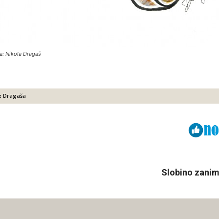
a: Nikola Dragaš
le Dragaša
Viber
ReddIt
Slobino zaniml