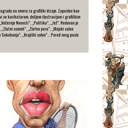
eogradu na smeru za grafički dizajn. Zaposlen kao
vi se karikaturom, dečjom ilustracijom i grafičkim
 „Večernje Novosti”, „Politika”, „Jež”. Redovan je
, „Zlatni osmeh”, „Zlatno pero”, „Majski salon
 Sokobanja”, „Krajiški salon”… Pored svog posla