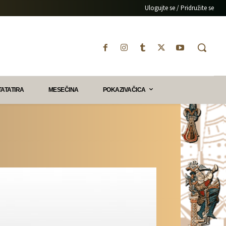
Ulogujte se / Pridružite se
TATATIRA
MESEČINA
POKAZIVAČICA