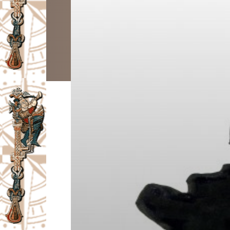
I
V
A
Č