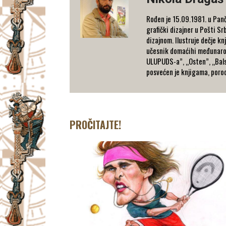
Rođen je 15.09.1981. u Panč
grafički dizajner u Pošti S
dizajnom. Ilustruje dečje kn
učesnik domaćihi međunarodni
ULUPUDS-a”, „Osten”, „Bals
posvećen je knjigama, porodi
PROČITAJTE!