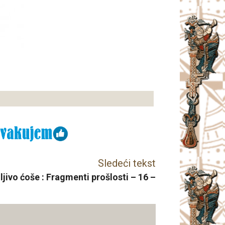
Sledeći tekst
jivo ćoše : Fragmenti prošlosti – 16 –