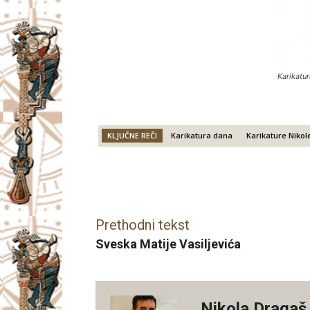
Karikatur
KLJUČNE REČI
Karikatura dana
Karikature Niko
Facebook
X
Email
Prethodni tekst
Sveska Matije Vasiljevića
Nikola Dragaš