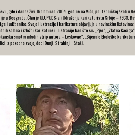
evu, gde i danas živi. Diplomirao 2004. godine na Višoj politehničkoj školi u B
rbije u Beogradu. Član je ULUPUDS-a i Udruženja karikaturista Srbije – FECO. Ba
jige i udžbenike. Svoje ilustracije i karikature objavljuje u novinskim listovima:
h salona i izložbi karikature i ilustracije kao što su: „Pjer”, „Zlatna Kaciga”
kanska smotra mladih strip autora – Leskovac”, „Bijenale Ekološke karikature
ci, a posebno svojoj deci Dunji, Strahinji i Staši.