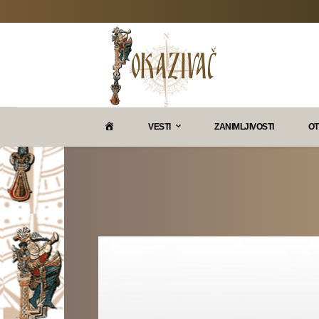
P
VESTI
ZANIMLJIVOSTI
OT
O
K
A
Z