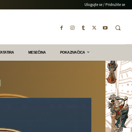
Ulogujte se / Pridružite se
TATATIRA
MESEČINA
POKAZIVAČICA