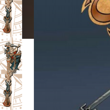
I
V
A
Č