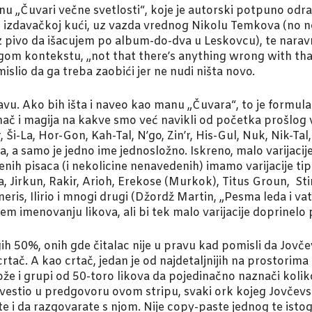
nu „Čuvari večne svetlosti“, koje je autorski potpuno odrad
moj izdavačkoj kući, uz vazda vrednog Nikolu Temkova (no
pivo da išacujem po album-do-dva u Leskovcu), te naravno 
rugom kontekstu, „not that there’s anything wrong with th
islio da ga treba zaobići jer ne nudi ništa novo.
avu. Ako bih išta i naveo kao manu „Čuvara“, to je formul
 mač i magija na kakve smo već navikli od početka prošlog 
 Ši-La, Hor-Gon, Kah-Tal, N’go, Zin’r, His-Gul, Nuk, Nik-T
, a samo je jedno ime jednosložno. Iskreno, malo varijacij
h pisaca (i nekolicine nenavedenih) imamo varijacije tip
la, Jirkun, Rakir, Arioh, Erekose (Murkok), Titus Groun, Stir
eneris, Ilirio i mnogi drugi (Džordž Martin, „Pesma leda i va
m imenovanju likova, ali bi tek malo varijacije doprinelo p
h 50%, onih gde čitalac nije u pravu kad pomisli da Jovč
crtač. A kao crtač, jedan je od najdetaljnijih na prostori
 i grupi od 50-toro likova da pojedinačno naznači koliko i
estio u predgovoru ovom stripu, svaki ork kojeg Jovčevski
 i da razgovarate s njom. Nije copy-paste jednog te istog