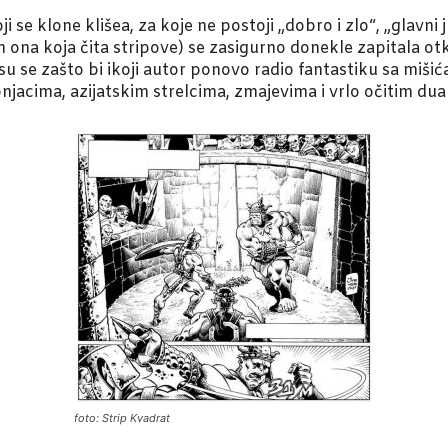
i se klone klišea, za koje ne postoji „dobro i zlo“, „glavni 
ona koja čita stripove) se zasigurno donekle zapitala o
 su se zašto bi ikoji autor ponovo radio fantastiku sa miš
cima, azijatskim strelcima, zmajevima i vrlo očitim dual
foto: Strip Kvadrat