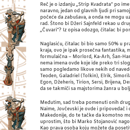
Reč je o izdanju „Strip Kvadrata“ po ime
naravno, jedan od glavnih ljudi pri sa
počeće da zabušava, a onda ne mogu uz 
rad. Štono bi Džeri Sajnfeld rekao u d
„Čuvari“? Iz opisa odozgo, čitalac bi pom
Naglasiću, čitalac bi bio samo 50% u pr
kraja, ovo je ipak prosečna fantastika,
formulaična – Morlord, Ka-Arh, Šan-Har,
nema imena ovde koje ide preko tri sloga
samo pogledamo likove nekih od navedeni
Teoden, Galadriel (Tolkin), Elrik, Simori
Egon, Džeheris, Tirion, Sersi, Brijena, D
da se takmiči sa majstorima žanra u bolje
Međutim, sad treba pomenuti onih drugi
Naime, Jovčevski je ovde i pripovedač i 
Makedonije, do te tačke da komotno može
uprostim, što bi Marko Stojanović nagov
Kao prava osoba koju možete da posetite