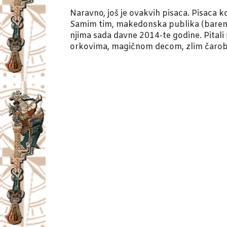
Naravno, još je ovakvih pisaca. Pisaca koj
Samim tim, makedonska publika (barem 
njima sada davne 2014-te godine. Pitali
orkovima, magičnom decom, zlim čarobnja