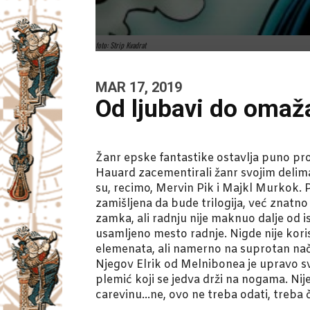
foto: Strip Kvadrat
MAR 17, 2019
Od ljubavi do omaž
Žanr epske fantastike ostavlja puno pros
Hauard zacementirali žanr svojim delima,
su, recimo, Mervin Pik i Majkl Murkok. Pik
zamišljena da bude trilogija, već znatn
zamka, ali radnju nije maknuo dalje od 
usamljeno mesto radnje. Nigde nije korist
elemenata, ali namerno na suprotan način
Njegov Elrik od Melnibonea je upravo sv
plemić koji se jedva drži na nogama. Ni
carevinu…ne, ovo ne treba odati, treba či