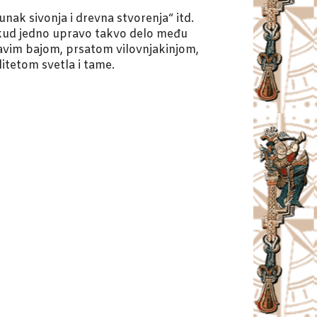
junak sivonja i drevna stvorenja“ itd.
tkud jedno upravo takvo delo među
ićavim bajom, prsatom vilovnjakinjom,
itetom svetla i tame.