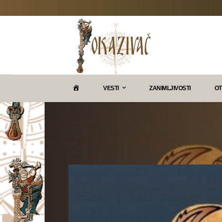
P
VESTI
ZANIMLJIVOSTI
OT
O
K
A
Z