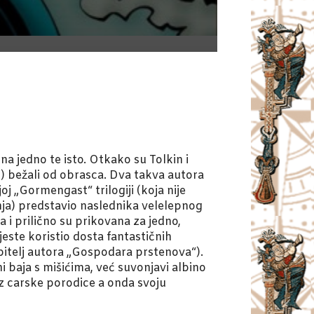
na jedno te isto. Otkako su Tolkin i
no) bežali od obrasca. Dva takva autora
joj „Gormengast“ trilogiji (koja nije
anja) predstavio naslednika velelepnog
 i prilično su prikovana za jedno,
jeste koristio dosta fantastičnih
ubitelj autora „Gospodara prstenova“).
 baja s mišićima, već suvonjavi albino
iz carske porodice a onda svoju