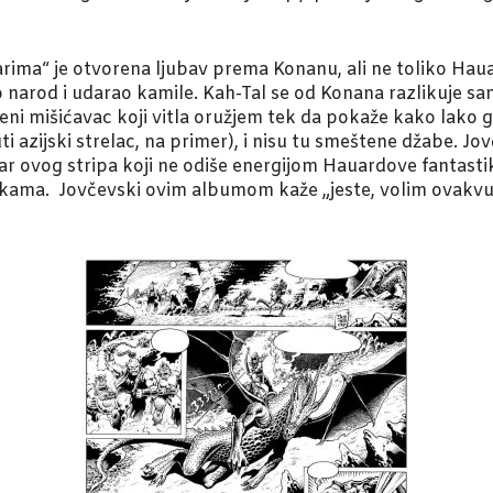
arima“ je otvorena ljubav prema Konanu, ali ne toliko H
 narod i udarao kamile. Kah-Tal se od Konana razlikuje s
gaćeni mišićavac koji vitla oružjem tek da pokaže kako lak
zijski strelac, na primer), i nisu tu smeštene džabe. Jovč
dar ovog stripa koji ne odiše energijom Hauardove fantas
ukama. Jovčevski ovim albumom kaže „jeste, volim ovakvu 