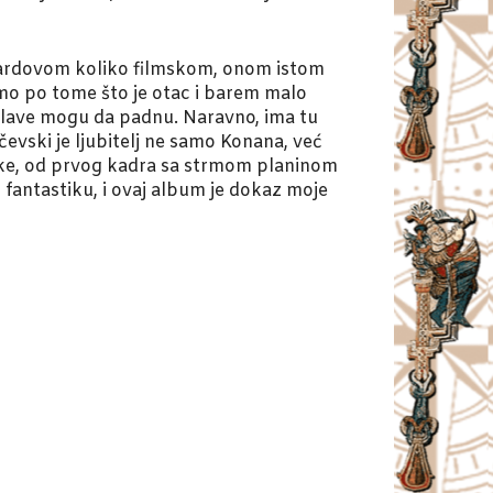
auardovom koliko filmskom, onom istom
amo po tome što je otac i barem malo
o glave mogu da padnu. Naravno, ima tu
evski je ljubitelj ne samo Konana, već
tike, od prvog kadra sa strmom planinom
fantastiku, i ovaj album je dokaz moje