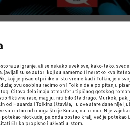
a
tora za igranje, ali se nekako uvek sve, kako-tako, svede 
 javljali su se autori koji su namerno (i neretko kvalitet
, koji je pisao otprilike u isto vreme kad i Tolkin, je u svo
o duža; ovu osobinu recimo on i Tolkin dele po pitanju pis
istog. Čitava dela imaju atmosferu tipičnog gotskog romana
io fiktivne rase, magiju, niti bilo šta drugo. Murkok, pak, 
 od Hauarda i Tolkina (štaviše, i u ove stare dane nije lj
e suprotno od onoga što je Konan, na primer. Nije zajebani
je potekao niotkuda, pa onda postao kralj, već je potekao 
tati Elrika propisno i uživati u istom.