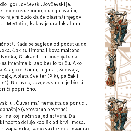
io Igor Jovčevski. Jovčevski je,
 ne smem ovde mnogo da ga hvalim,
nije ni čudo da će plasirati njegov
at“. Međutim, kakav je uradak album
aičnost. Kada se sagleda od početka do
veka. Čak su i imena likova maltene
al, Nonka, Grakand… primećujete da
e sa imenima bi zabiberilo priču. Ako
a Aragorn, Gimli, Legolas, Semvajz,
pajk, Abiata Svelter (Pik), pa čak i
tre“). Naravno, Jovčevskom nije bio cilj
rilči poprilično.
evski u „Čuvarima“ nema šta da ponudi.
ma današnje (verovatno Severne)
 na koji način su jedinstveni. Da
 nacrta deluje kao lik od krvi i mesa.
 dizajna orka, samo sa dužim kljovama i