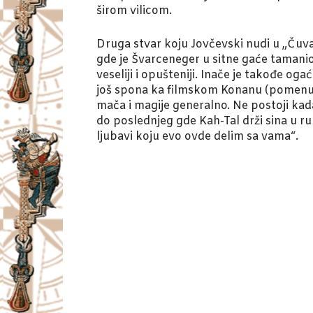
širom vilicom.
Druga stvar koju Jovčevski nudi u „Čuv
gde je Švarceneger u sitne gaće tamanio
veseliji i opušteniji. Inače je takođe o
još spona ka filmskom Konanu (pomenuti a
mača i magije generalno. Ne postoji ka
do poslednjeg gde Kah-Tal drži sina u r
ljubavi koju evo ovde delim sa vama“.