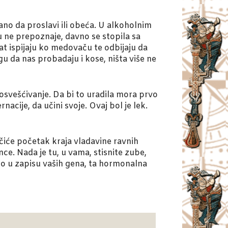
ano da proslavi ili obeća. U alkoholnim
ku ne prepoznaje, davno se stopila sa
at ispijaju ko medovaču te odbijaju da
u da nas probadaju i kose, ništa više ne
 osvešćivanje. Da bi to uradila mora prvo
acije, da učini svoje. Ovaj bol je lek.
značiće početak kraja vladavine ravnih
ce. Nada je tu, u vama, stisnite zube,
e to u zapisu vaših gena, ta hormonalna