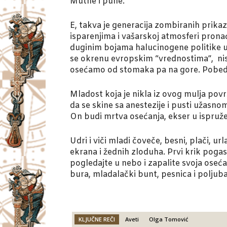
Mutne i pune.
E, takva je generacija zombiranih prikaz
isparenjima i vašarskoj atmosferi pronać
duginim bojama halucinogene politike ubi
se okrenu evropskim “vrednostima”, nisu 
osećamo od stomaka pa na gore. Pobedila
Mladost koja je nikla iz ovog mulja povr
da se skine sa anestezije i pusti užasnom
On budi mrtva osećanja, ekser u ispružen
Udri i viči mladi čoveče, besni, plači, ur
ekrana i žednih zloduha. Prvi krik pogas
pogledajte u nebo i zapalite svoja oseća
bura, mladalački bunt, pesnica i poljubac
KLJUČNE REČI
Aveti
Olga Tomović