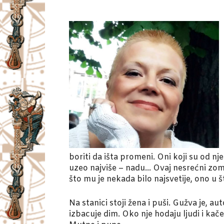
boriti da išta promeni. Oni koji su od nj
uzeo najviše – nadu… Ovaj nesrećni zomb
što mu je nekada bilo najsvetije, ono u 
Na stanici stoji žena i puši. Gužva je, aut
izbacuje dim. Oko nje hodaju ljudi i kače 