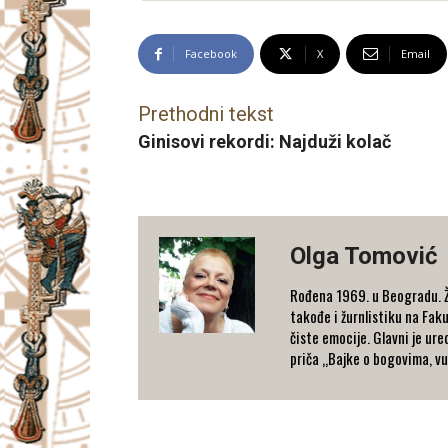
Facebook
X
Email
Prethodni tekst
Ginisovi rekordi: Najduži kolač
Olga Tomović
Rođena 1969. u Beogradu. Živ
takođe i žurnlistiku na Faku
čiste emocije. Glavni je ure
priča „Bajke o bogovima, vu