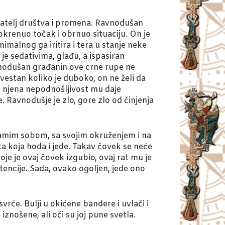
ijatelj društva i promena. Ravnodušan
pokrenuo točak i obrnuo situaciju. On je
nimalnog ga iritira i tera u stanje neke
 sedativima, glađu, a ispasiran
nodušan građanin ove crne rupe ne
svestan koliko je duboko, on ne želi da
 i njena nepodnošljivost mu daje
 Ravnodušje je zlo, gore zlo od činjenja
 samim sobom, sa svojim okruženjem i na
ka koja hoda i jede. Takav čovek se neće
oje je ovaj čovek izgubio, ovaj rat mu je
encije. Sada, ovako ogoljen, jede ono
osvrće. Bulji u okićene bandere i uvlači i
iznošene, ali oči su joj pune svetla.