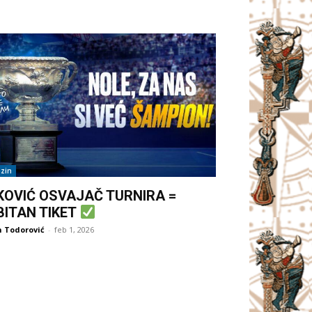
zin
KOVIĆ OSVAJAČ TURNIRA =
BITAN TIKET
 Todorović
-
feb 1, 2026