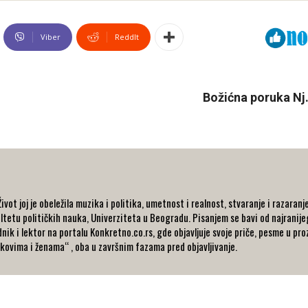
Viber
ReddIt
Božićna poruka Nj
ot joj je obeležila muzika i politika, umetnost i realnost, stvaranje i razaranj
ltetu političkih nauka, Univerziteta u Beogradu. Pisanjem se bavi od najranijeg 
dnik i lektor na portalu Konkretno.co.rs, gde objavljuje svoje priče, pesme u pro
kovima i ženama“ , oba u završnim fazama pred objavljivanje.