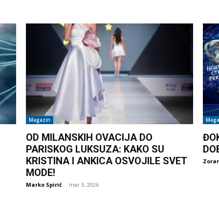
Magazin
Maga
OD MILANSKIH OVACIJA DO
ĐO
PARISKOG LUKSUZA: KAKO SU
DO
KRISTINA I ANKICA OSVOJILE SVET
Zoran
MODE!
Marko Spirić
-
mar 3, 2026