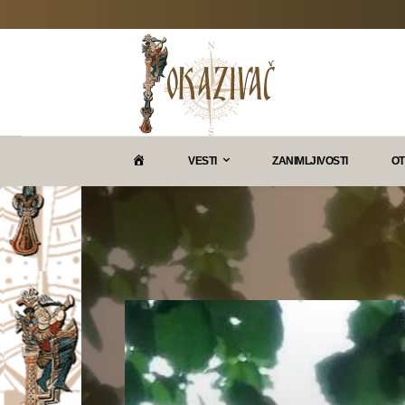
P
VESTI
ZANIMLJIVOSTI
OT
O
K
A
Z