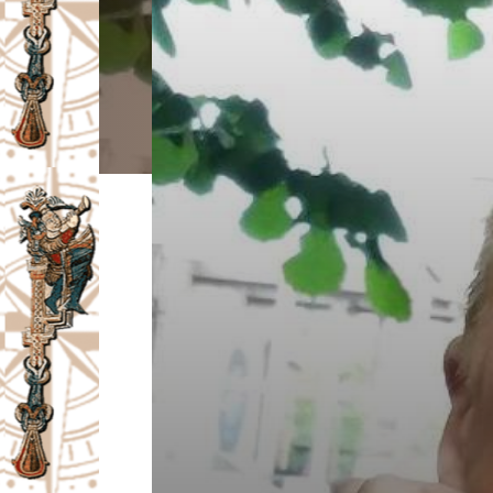
I
V
A
Č