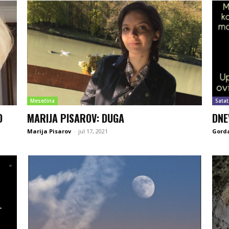
Mesečina
Satat
O
MARIJA PISAROV: DUGA
DNE
Marija Pisarov
-
jul 17, 2021
Gord