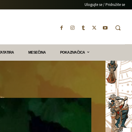
Ulogujte se / Pridružite se
TATATIRA
MESEČINA
POKAZIVAČICA