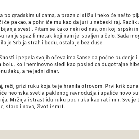
a po gradskim ulicama, a praznici stižu i neko će nešto pij
i će pakao, a pohrliće mu kao da juri u nebeski raj. Razli
janja svesti. Pitam se kako neki od nas, oni koji srpski in
ranije spazili metak koji nam je ispaljen u čelo. Sada mog
 je Srbija strah i bedu, ostala je bez duše.
šnosti i pepela svojih očeva ima šanse da počne buđenje i
 bolu, koji neminovno sledi kao posledica dugotrajne hibern
u šaku, a ne jadni dinar.
laj, reži, grizi ruku koja te je hranila otrovom. Prvi krik o
iće neonska svetla paklenog ravnodušja i upaliće novo sun
nja. Mržnja i strast idu ruku pod ruku kao rat i mir. Sve j
, staro i novo, život i smrt.