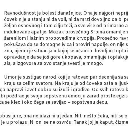
Ravnodušnost je bolest današnjice. Ona je najgori nepr
čovek nije u stanju ni da voli, ni da mrzi dovoljno da bi 
željan osnovnog i tom cilju teži, a sve više od primarno a
indukovane apatije. Mozak prosečnog Srbina omamljen je
šarenilom i lažnim propovedima krvopija. Prosečno rav
pokušava da se domogne ivica i proviri napolje, on nije 
zna, njemu je situacija u kojoj se učaurio dovoljno topla
opravdanje da se još gore ukopava, omamljuje i oplakuje.
zla, a izgovora za ovo stanje svesti je mnogo.
Umor je sustigao narod koji je ratovao par decenija sa
kraju sa celim svetom. Na kraju je od čoveka ostala ljus
ega napravili avet dobro su izučili gradivo. Od svih ratova k
i poždrao je svoju sopstvenu emociju zarad proste egzist
šta se kleo i oko čega se savijao – sopstvenu decu.
obusi jure, ona ne ulazi ni u jedan. Niti nešto čeka, niti se 
je u prolazu. Ni oni se ne osvrću. Tanak joj je kaput, čizme 