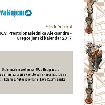
Sledeći tekst
.K.V. Prestolonaslednika Aleksandra –
Gregorijanski kalendar 2017.
e. Diplomirala je violinu na FMU u Beogradu, a
detinjstva, a piše kao što svira - srcem, iz srca i
zi i kolumne. Autor je romana „Lav i Ruža“ i zbirke