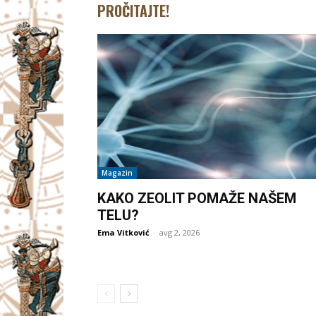
PROČITAJTE!
Magazin
KAKO ZEOLIT POMAŽE NAŠEM
TELU?
Ema Vitković
-
avg 2, 2026