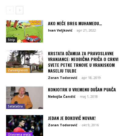
AKO NEĆE BREG MUHAMEDU…
Ivan Veljković
-
apr 21, 2022
Strip
KRSTATA DŽAMIJA ZA PRAVOSLAVNE
VRANJANCE: NEOBIČNA PRIČA O CRKVI
SVETE PETKE TRNOVE U VRANJSKOM
NASELJU TULBE
Zanimljivosti
Zoran Todorović
-
apr 18, 2019
KONJOTRK U VREMENU DUŠAN PUAČA
Nebojša Čandić
-
maj 1, 2018
Satatatira
JEDAN JE ĐOKOVIĆ NOVAK!
Zoran Todorović
-
okt 9, 2016
Otvorena vrata