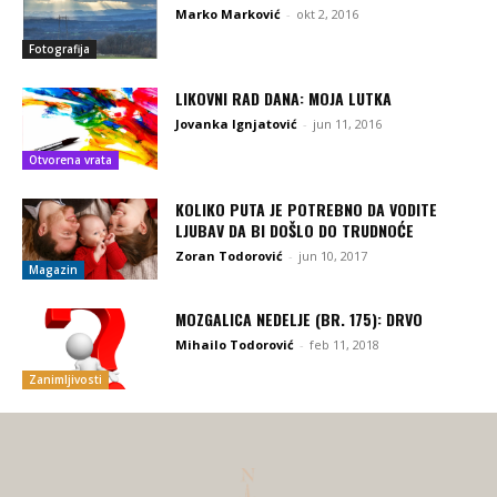
Marko Marković
-
okt 2, 2016
Fotografija
LIKOVNI RAD DANA: MOJA LUTKA
Jovanka Ignjatović
-
jun 11, 2016
Otvorena vrata
KOLIKO PUTA JE POTREBNO DA VODITE
LJUBAV DA BI DOŠLO DO TRUDNOĆE
Zoran Todorović
-
jun 10, 2017
Magazin
MOZGALICA NEDELJE (BR. 175): DRVO
Mihailo Todorović
-
feb 11, 2018
Zanimljivosti