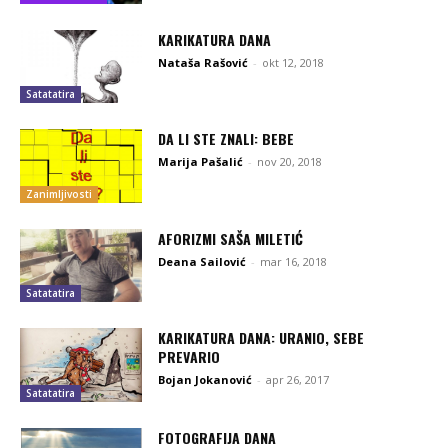
KARIKATURA DANA
Nataša Rašović
-
okt 12, 2018
Satatatira
DA LI STE ZNALI: BEBE
Marija Pašalić
-
nov 20, 2018
Zanimljivosti
AFORIZMI SAŠA MILETIĆ
Deana Sailović
-
mar 16, 2018
Satatatira
KARIKATURA DANA: URANIO, SEBE
PREVARIO
Bojan Jokanović
-
apr 26, 2017
Satatatira
FOTOGRAFIJA DANA