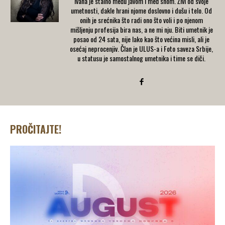
Ivana je stalno među javom i međ snom. Živi od svoje
umetnosti, dakle hrani njome doslovno i dušu i telo. Od
onih je srećnika što radi ono što voli i po njenom
mišljenju profesija bira nas, a ne mi nju. Biti umetnik je
posao od 24 sata, nije lako kao što većina misli, ali je
osećaj neprocenjiv. Član je ULUS-a i Foto saveza Srbije,
u statusu je samostalnog umetnika i time se diči.
PROČITAJTE!