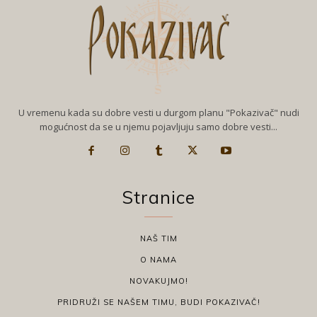
U vremenu kada su dobre vesti u durgom planu "Pokazivač" nudi
mogućnost da se u njemu pojavljuju samo dobre vesti...
Stranice
NAŠ TIM
O NAMA
NOVAKUJMO!
PRIDRUŽI SE NAŠEM TIMU, BUDI POKAZIVAČ!