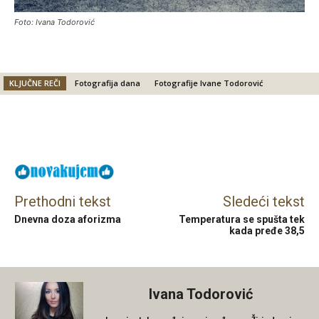
Foto: Ivana Todorović
KLJUČNE REČI
Fotografija dana
Fotografije Ivane Todorović
Facebook
X
Email
Prethodni tekst
Sledeći tekst
Dnevna doza aforizma
Temperatura se spušta tek
kada pređe 38,5
Ivana Todorović