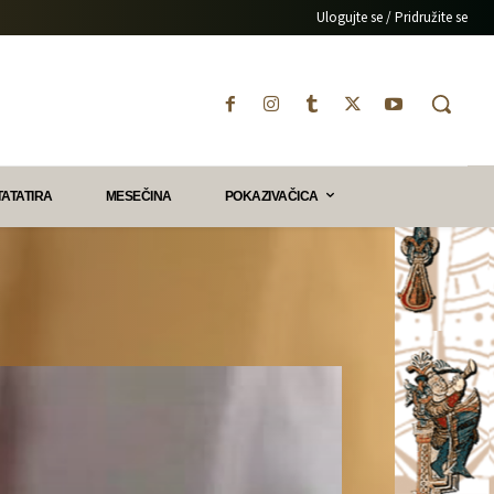
Ulogujte se / Pridružite se
TATATIRA
MESEČINA
POKAZIVAČICA