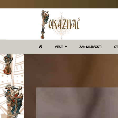
P
VESTI
ZANIMLJIVOSTI
OT
O
K
A
Z