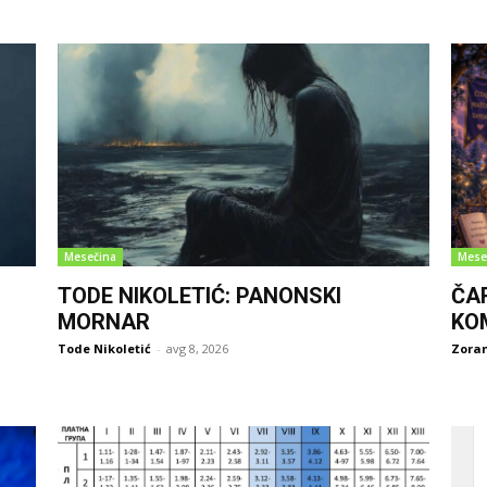
Mesečina
Mese
TODE NIKOLETIĆ: PANONSKI
ČA
MORNAR
KO
Tode Nikoletić
-
avg 8, 2026
Zoran