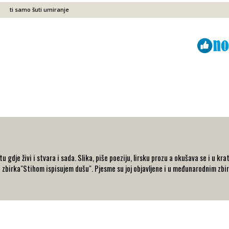
ti samo šuti umiranje
Viber
ReddIt
gdje živi i stvara i sada. Slika, piše poeziju, lirsku prozu a okušava se i u krat
 zbirka"Stihom ispisujem dušu". Pjesme su joj objavljene i u međunarodnim zbir