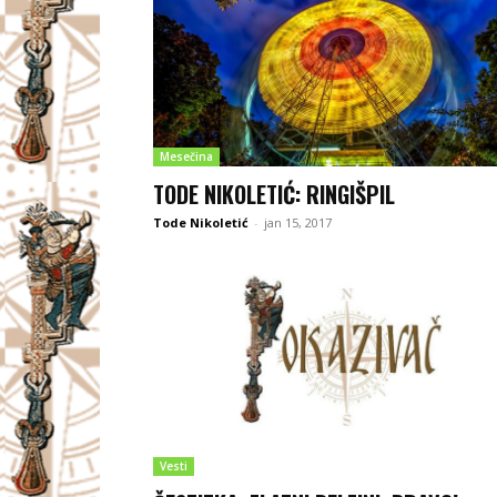
Mesečina
TODE NIKOLETIĆ: RINGIŠPIL
Tode Nikoletić
-
jan 15, 2017
Vesti