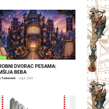
čina
ROBNI DVORAC PESAMA:
MŠIJA BEBA
 Todorović
-
avg 8, 2026