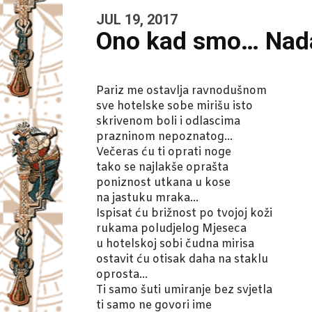
JUL 19, 2017
Ono kad smo… Nada
Pariz me ostavlja ravnodušnom
sve hotelske sobe mirišu isto
skrivenom boli i odlascima
prazninom nepoznatog…
Večeras ću ti oprati noge
tako se najlakše oprašta
poniznost utkana u kose
na jastuku mraka…
Ispisat ću brižnost po tvojoj koži
rukama poludjelog Mjeseca
u hotelskoj sobi čudna mirisa
ostavit ću otisak daha na staklu
oprosta…
Ti samo šuti umiranje bez svjetla
ti samo ne govori ime