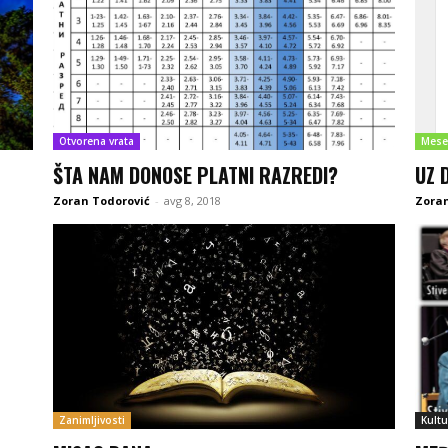
Otvorena vrata
Mese
ŠTA NAM DONOSE PLATNI RAZREDI?
UZ 
Zoran Todorović
-
avg 8, 2018
Zoran
Zanimljivosti
Kultu