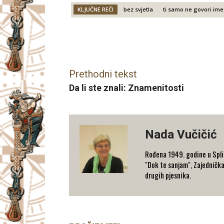
KLJUČNE REČI
bez svjetla
ti samo ne govori ime
Facebook
X
Email
Prethodni tekst
Da li ste znali: Znamenitosti
Nada Vučičić
Rođena 1949. godine u Splitu 
"Dok te sanjam", Zajednička
drugih pjesnika.