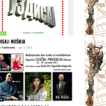
čina
DISAJ: NOŠNJA
 Todorović
-
apr 3, 2025
ra