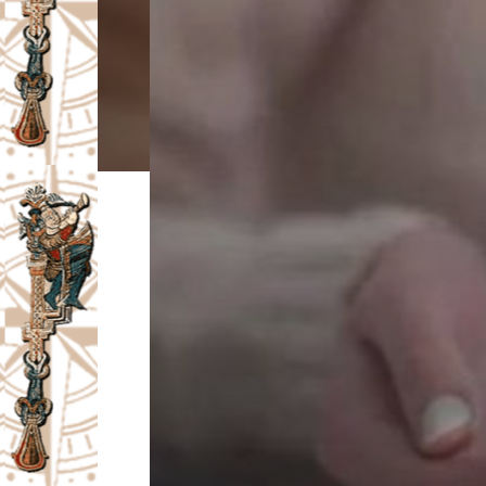
I
V
A
Č