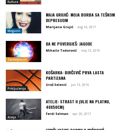
Kultura
MAJA GRUJIĆ: MOJA BORBA SA TEŠKOM
DEPRESIJOM
Marijana Grujić
-
avg 16, 2017
Magazin
DA NE POVERUJEŠ: JAGODE
Mihailo Todorović
-
maj 13, 2019
Zanimljivosti
KOŠARKA: BIRČEVIĆ PRVA LASTA
PARTIZANA
Uroš Selenić
-
jun 13, 2016
Priključenija
ATELJE: STRAST II (ULJE NA PLATNU,
40X50CM)
Ferdi Selman
-
apr 20, 2017
Atelje