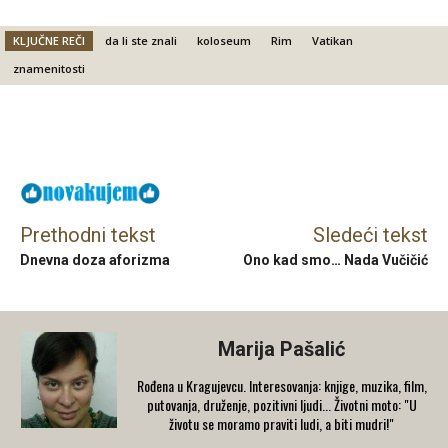
KLJUČNE REČI
da li ste znali
koloseum
Rim
Vatikan
znamenitosti
Facebook
X
Email
Prethodni tekst
Sledeći tekst
Dnevna doza aforizma
Ono kad smo… Nada Vučičić
Marija Pašalić
​Rođena u Kragujevcu. Interesovanja: knjige, muzika, film,
putovanja, druženje, pozitivni ljudi... Životni moto: "U
životu se moramo praviti ludi, a biti mudri!"