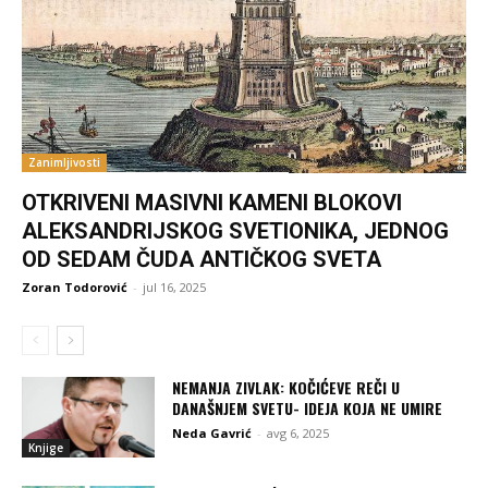
Zanimljivosti
OTKRIVENI MASIVNI KAMENI BLOKOVI
ALEKSANDRIJSKOG SVETIONIKA, JEDNOG
OD SEDAM ČUDA ANTIČKOG SVETA
Zoran Todorović
-
jul 16, 2025
NEMANJA ZIVLAK: KOČIĆEVE REČI U
DANAŠNJEM SVETU- IDEJA KOJA NE UMIRE
Neda Gavrić
-
avg 6, 2025
Knjige