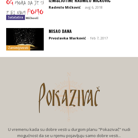
IZMIŠLJOTINE RADMILO MIĆKOVIĆ
Radmilo Mićković
-
avg 6, 2018
Satatatira
MISAO DANA
Prvoslavka Marković
-
feb 7, 2017
Zanimljivosti
U vremenu kada su dobre vesti u durgom planu "Pokazivač" nudi
mogućnost da se u njemu pojavljuju samo dobre vesti...