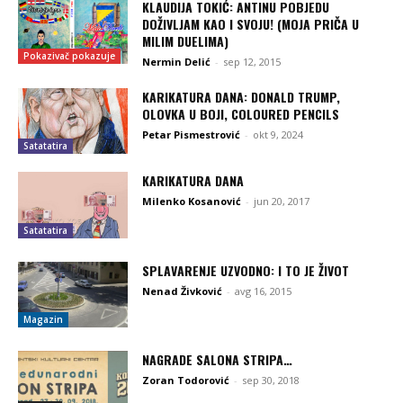
KLAUDIJA TOKIĆ: ANTINU POBJEDU
DOŽIVLJAM KAO I SVOJU! (MOJA PRIČA U
MILIM DUELIMA)
Pokazivač pokazuje
Nermin Delić
-
sep 12, 2015
KARIKATURA DANA: DONALD TRUMP,
OLOVKA U BOJI, COLOURED PENCILS
Petar Pismestrović
-
okt 9, 2024
Satatatira
KARIKATURA DANA
Milenko Kosanović
-
jun 20, 2017
Satatatira
SPLAVARENJE UZVODNO: I TO JE ŽIVOT
Nenad Živković
-
avg 16, 2015
Magazin
NAGRADE SALONA STRIPA…
Zoran Todorović
-
sep 30, 2018