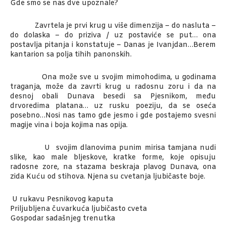
Gde smo se nas dve upoznale?
Zavrtela je prvi krug u više dimenzija – do nasluta –
do dolaska – do priziva / uz postaviće se put… ona
postavlja pitanja i konstatuje – Danas je Ivanjdan…Berem
kantarion sa polja tihih panonskih.
Ona može sve u svojim mimohodima, u godinama
traganja, može da zavrti krug u radosnu zoru i da na
desnoj obali Dunava besedi sa Pjesnikom, među
drvoredima platana… uz rusku poeziju, da se oseća
posebno…Nosi nas tamo gde jesmo i gde postajemo svesni
magije vina i boja kojima nas opija.
U svojim dlanovima punim mirisa tamjana nudi
slike, kao male bljeskove, kratke forme, koje opisuju
radosne zore, na stazama beskraja plavog Dunava, ona
zida Kuću od stihova. Njena su cvetanja ljubičaste boje.
U rukavu Pesnikovog kaputa
Priljubljena čuvarkuća ljubičasto cveta
Gospodar sadašnjeg trenutka