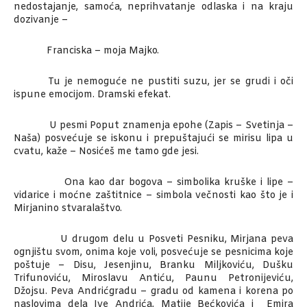
nedostajanje, samoća, neprihvatanje odlaska i na kraju
dozivanje –
Franciska – moja Majko.
Tu je nemoguće ne pustiti suzu, jer se grudi i oči
ispune emocijom. Dramski efekat.
U pesmi Poput znamenja epohe (Zapis – Svetinja –
Naša) posvećuje se iskonu i prepuštajući se mirisu lipa u
cvatu, kaže – Nosićeš me tamo gde jesi.
Ona kao dar bogova – simbolika kruške i lipe –
vidarice i moćne zaštitnice – simbola večnosti kao što je i
Mirjanino stvaralaštvo.
U drugom delu u Posveti Pesniku, Mirjana peva
ognjištu svom, onima koje voli, posvećuje se pesnicima koje
poštuje – Disu, Jesenjinu, Branku Miljkoviću, Dušku
Trifunoviću, Miroslavu Antiću, Paunu Petronijeviću,
Džojsu. Peva Andrićgradu – gradu od kamena i korena po
naslovima dela Ive Andrića, Matije Bećkovića i Emira