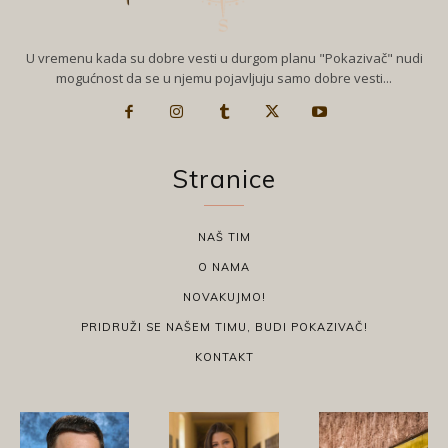
U vremenu kada su dobre vesti u durgom planu "Pokazivač" nudi
mogućnost da se u njemu pojavljuju samo dobre vesti...
Stranice
NAŠ TIM
O NAMA
NOVAKUJMO!
PRIDRUŽI SE NAŠEM TIMU, BUDI POKAZIVAČ!
KONTAKT