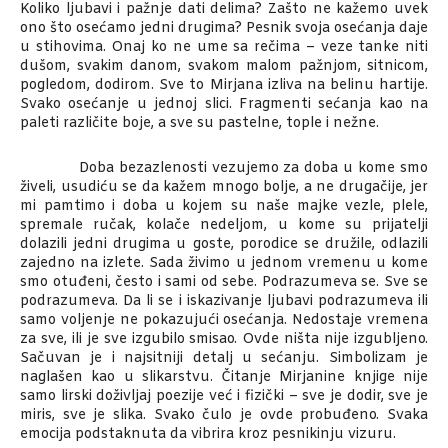
Koliko ljubavi i pažnje dati delima? Zašto ne kažemo uvek
ono što osećamo jedni drugima? Pesnik svoja osećanja daje
u stihovima. Onaj ko ne ume sa rečima – veze tanke niti
dušom, svakim danom, svakom malom pažnjom, sitnicom,
pogledom, dodirom. Sve to Mirjana izliva na belinu hartije.
Svako osećanje u jednoj slici. Fragmenti sećanja kao na
paleti različite boje, a sve su pastelne, tople i nežne.
Doba bezazlenosti vezujemo za doba u kome smo
živeli, usudiću se da kažem mnogo bolje, a ne drugačije, jer
mi pamtimo i doba u kojem su naše majke vezle, plele,
spremale ručak, kolače nedeljom, u kome su prijatelji
dolazili jedni drugima u goste, porodice se družile, odlazili
zajedno na izlete. Sada živimo u jednom vremenu u kome
smo otuđeni, često i sami od sebe. Podrazumeva se. Sve se
podrazumeva. Da li se i iskazivanje ljubavi podrazumeva ili
samo voljenje ne pokazujući osećanja. Nedostaje vremena
za sve, ili je sve izgubilo smisao. Ovde ništa nije izgubljeno.
Sačuvan je i najsitniji detalj u sećanju. Simbolizam je
naglašen kao u slikarstvu. Čitanje Mirjanine knjige nije
samo lirski doživljaj poezije već i fizički – sve je dodir, sve je
miris, sve je slika. Svako čulo je ovde probuđeno. Svaka
emocija podstaknuta da vibrira kroz pesnikinju vizuru.