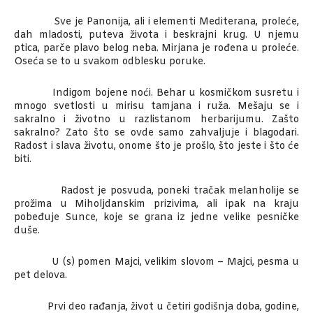
Sve je Panonija, ali i elementi Mediterana, proleće,
dah mladosti, puteva života i beskrajni krug. U njemu
ptica, parče plavo belog neba. Mirjana je rođena u proleće.
Oseća se to u svakom odblesku poruke.
Indigom bojene noći. Behar u kosmičkom susretu i
mnogo svetlosti u mirisu tamjana i ruža. Mešaju se i
sakralno i životno u razlistanom herbarijumu. Zašto
sakralno? Zato što se ovde samo zahvaljuje i blagodari.
Radost i slava životu, onome što je prošlo, što jeste i što će
biti.
Radost je posvuda, poneki tračak melanholije se
prožima u Miholjdanskim prizivima, ali ipak na kraju
pobeđuje Sunce, koje se grana iz jedne velike pesničke
duše.
U (s) pomen Majci, velikim slovom – Majci, pesma u
pet delova.
Prvi deo rađanja, život u četiri godišnja doba, godine,