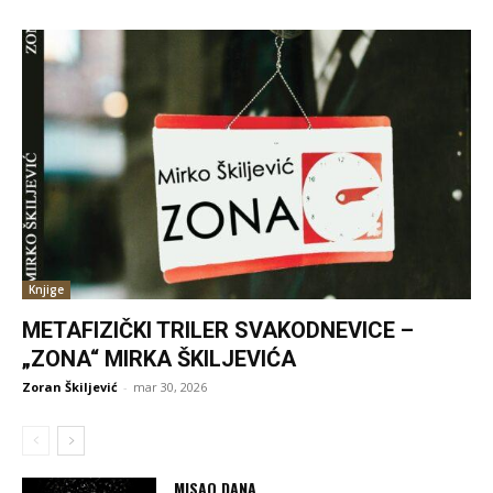
Knjige
METAFIZIČKI TRILER SVAKODNEVICE –
„ZONA“ MIRKA ŠKILJEVIĆA
Zoran Škiljević
-
mar 30, 2026
MISAO DANA