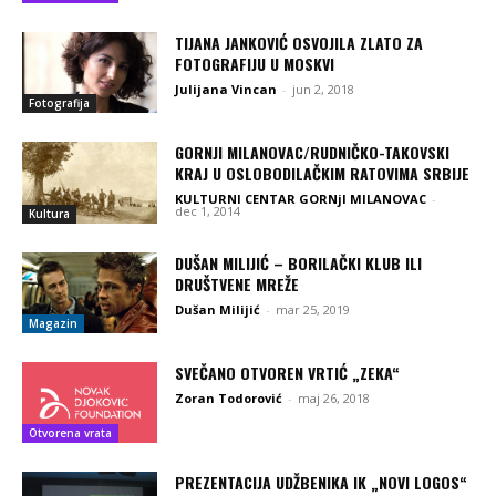
TIJANA JANKOVIĆ OSVOJILA ZLATO ZA
FOTOGRAFIJU U MOSKVI
Julijana Vincan
-
jun 2, 2018
Fotografija
GORNJI MILANOVAC/RUDNIČKO-TAKOVSKI
KRAJ U OSLOBODILAČKIM RATOVIMA SRBIJE
KULTURNI CENTAR GORNjI MILANOVAC
-
dec 1, 2014
Kultura
DUŠAN MILIJIĆ – BORILAČKI KLUB ILI
DRUŠTVENE MREŽE
Dušan Milijić
-
mar 25, 2019
Magazin
SVEČANO OTVOREN VRTIĆ „ZEKA“
Zoran Todorović
-
maj 26, 2018
Otvorena vrata
PREZENTACIJA UDŽBENIKA IK „NOVI LOGOS“