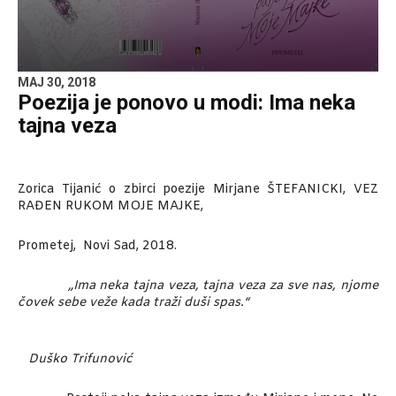
MAJ 30, 2018
Poezija je ponovo u modi: Ima neka
tajna veza
Zorica Tijanić o zbirci poezije Mirjane ŠTEFANICKI, VEZ
RAĐEN RUKOM MOJE MAJKE,
Prometej, Novi Sad, 2018.
„Ima neka tajna veza, tajna veza za sve nas, njome
čovek sebe veže kada traži duši spas.“
Duško Trifunović