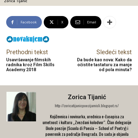
Zorica Tijanić
Facebook
X
Email
Prethodni tekst
Sledeći tekst
Usavršavanje filmskih
Da bude kao nova: Kako da
radnika kroz Film Skills
očistite tastaturu za manje
Academy 2018
od pola minuta?
Zorica Tijanić
http://zoricatijanicpoezijamisli.blogspot.rs/
Književnica i novinarka, urednica e-časopisa za
umetnost i kulturu „Zvezdani kolodvor“. Član delegacije
škole poezije (Scuola di Poesia – School of Poetry) i
poverenik za područje Beograda. Do sada je objavila