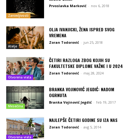
Prvoslavka Marković
-
nov 6, 2018
Zanimljivosti
OLJA IVANJICKI, ŽENA ISPRED SVOG
VREMENA
Zoran Todorović
-
jun 25, 2018
Atelje
ČETIRI RAZLOGA ZBOG KOJIH SU
FAKULTETSKE DIPLOME VAŽNE I U 2024
Zoran Todorović
-
maj 28, 2024
Otvorena vrata
BRANKA VOJINOVIĆ JEGDIĆ: NADOM
OGRNUTA
Branka Vojinović Jegdić
-
feb 19, 2017
Mesečina
NAJLEPŠE ČETIRI GODINE SU IZA NAS
Zoran Todorović
-
avg 5, 2014
Otvorena vrata