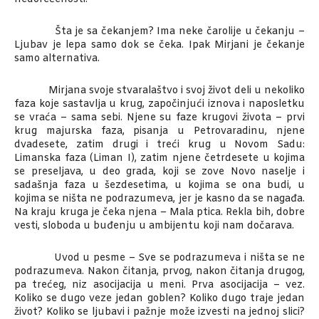
Šta je sa čekanjem? Ima neke čarolije u čekanju –
Ljubav je lepa samo dok se čeka. Ipak Mirjani je čekanje
samo alternativa.
Mirjana svoje stvaralaštvo i svoj život deli u nekoliko
faza koje sastavlja u krug, započinjući iznova i naposletku
se vraća – sama sebi. Njene su faze krugovi života – prvi
krug majurska faza, pisanja u Petrovaradinu, njene
dvadesete, zatim drugi i treći krug u Novom Sadu:
Limanska faza (Liman I), zatim njene četrdesete u kojima
se preseljava, u deo grada, koji se zove Novo naselje i
sadašnja faza u šezdesetima, u kojima se ona budi, u
kojima se ništa ne podrazumeva, jer je kasno da se nagađa.
Na kraju kruga je čeka njena – Mala ptica. Rekla bih, dobre
vesti, sloboda u buđenju u ambijentu koji nam dočarava.
Uvod u pesme – Sve se podrazumeva i ništa se ne
podrazumeva. Nakon čitanja, prvog, nakon čitanja drugog,
pa trećeg, niz asocijacija u meni. Prva asocijacija – vez.
Koliko se dugo veze jedan goblen? Koliko dugo traje jedan
život? Koliko se ljubavi i pažnje može izvesti na jednoj slici?