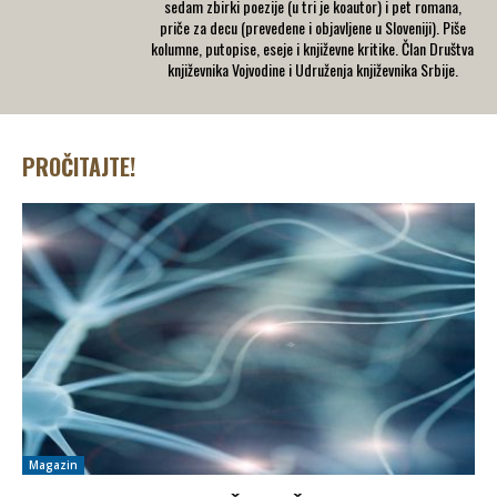
sedam zbirki poezije (u tri je koautor) i pet romana,
priče za decu (prevedene i objavljene u Sloveniji). Piše
kolumne, putopise, eseje i književne kritike. Član Društva
književnika Vojvodine i Udruženja književnika Srbije.
PROČITAJTE!
Magazin