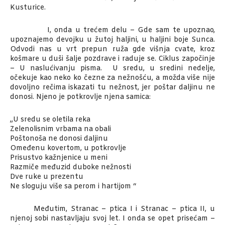
Kusturice.
I, onda u trećem delu – Gde sam te upoznao,
upoznajemo devojku u žutoj haljini, u haljini boje Sunca.
Odvodi nas u vrt prepun ruža gde višnja cvate, kroz
košmare u duši šalje pozdrave i raduje se. Ciklus započinje
– U naslućivanju pisma. U sredu, u sredini nedelje,
očekuje kao neko ko čezne za nežnošću, a možda više nije
dovoljno rečima iskazati tu nežnost, jer poštar daljinu ne
donosi. Njeno je potkrovlje njena samica:
„U sredu se oletila reka
Zelenolisnim vrbama na obali
Poštonoša ne donosi daljinu
Omeđenu kovertom, u potkrovlje
Prisustvo kažnjenice u meni
Razmiče međuzid duboke nežnosti
Dve ruke u prezentu
Ne sloguju više sa perom i hartijom “
Međutim, Stranac – ptica I i Stranac – ptica II, u
njenoj sobi nastavljaju svoj let. I onda se opet prisećam –