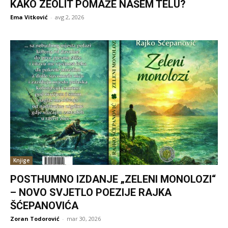
KAKO ZEOLIT POMAŽE NAŠEM TELU?
Ema Vitković
-
avg 2, 2026
Knjige
POSTHUMNO IZDANJE „ZELENI MONOLOZI“
– NOVO SVJETLO POEZIJE RAJKA
ŠĆEPANOVIĆA
Zoran Todorović
-
mar 30, 2026