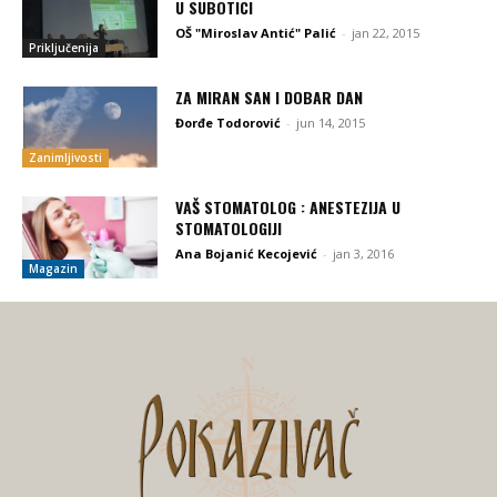
U SUBOTICI
OŠ "Miroslav Antić" Palić
-
jan 22, 2015
Priključenija
ZA MIRAN SAN I DOBAR DAN
Đorđe Todorović
-
jun 14, 2015
Zanimljivosti
VAŠ STOMATOLOG : ANESTEZIJA U
STOMATOLOGIJI
Ana Bojanić Kecojević
-
jan 3, 2016
Magazin