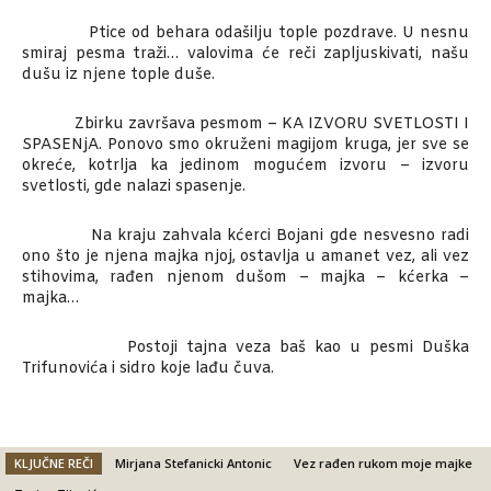
Ptice od behara odašilju tople pozdrave. U nesnu
smiraj pesma traži… valovima će reči zapljuskivati, našu
dušu iz njene tople duše.
Zbirku završava pesmom – KA IZVORU SVETLOSTI I
SPASENjA. Ponovo smo okruženi magijom kruga, jer sve se
okreće, kotrlja ka jedinom mogućem izvoru – izvoru
svetlosti, gde nalazi spasenje.
Na kraju zahvala kćerci Bojani gde nesvesno radi
ono što je njena majka njoj, ostavlja u amanet vez, ali vez
stihovima, rađen njenom dušom – majka – kćerka –
majka…
Postoji tajna veza baš kao u pesmi Duška
Trifunovića i sidro koje lađu čuva.
KLJUČNE REČI
Mirjana Stefanicki Antonic
Vez rađen rukom moje majke