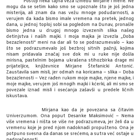
Postoji neka tajna veza između Mirjane i mene. Ne
mogu da se setim kako smo se upoznale što je još jedna
misterija, ali znam da nas vežu mnoge podudarnosti, a
verujem da kada bismo imale vremena na pretek, jednog
dana, u jednoj toploj sobi sa pogledom na Dunav, pronašle
bismo jedna u drugoj mnogo izvezenih slika našeg
detinjstva i naših majki. I moja majka je izvezla „Doba
bezazlenosti“ meni na dar ali to se podrazumevalo – kao
što se podrazumevalo još bezbroj sitnih pažnji, kojima
nisam pridavala značaj sve dok mi u ruke nije došla
mirisna, pastelnim bojama ukrašena stihozbirka drage mi
prijateljice, književnice Mirjane Štefanicki Antonić.
Zaustavila sam misli, jer odmah na koricama – slika – Doba
bezazlenosti – Vez rađen rukom moje majke, njene majke, i
moje majke, verujem još mnogih majki i kćerki, ali mi smo se
povezale iznad misli i osećanja zašavši u predele ličnih
iskustava.
Mirjana kao da je povezana sa čitavim
Univerzumom. Ona poput Desanke Maksimović – Nema
više vremena i ništa se više ne podrazumeva, jer želi da u
vremenu koje je pred njom nadoknadi propušteno. Ona je
potpuno svesna da danas se srećemo, a sutra već ostaje u
nedorečenosti.