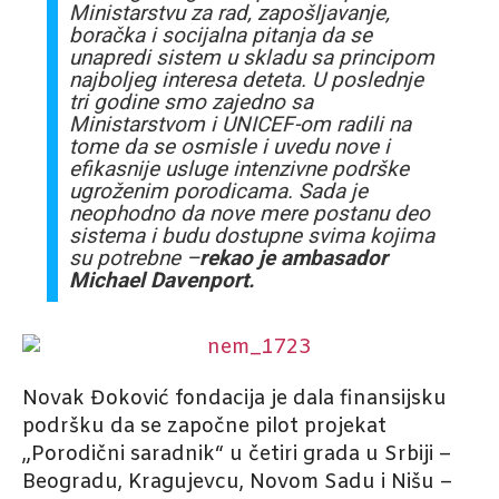
Ministarstvu za rad, zapošljavanje,
boračka i socijalna pitanja da se
unapredi sistem u skladu sa principom
najboljeg interesa deteta. U poslednje
tri godine smo zajedno sa
Ministarstvom i UNICEF-om radili na
tome da se osmisle i uvedu nove i
efikasnije usluge intenzivne podrške
ugroženim porodicama. Sada je
neophodno da nove mere postanu deo
sistema i budu dostupne svima kojima
su potrebne –
rekao je ambasador
Michael Davenport.
Novak Đoković fondacija je dala finansijsku
podršku da se započne pilot projekat
„Porodični saradnik“ u četiri grada u Srbiji –
Beogradu, Kragujevcu, Novom Sadu i Nišu –