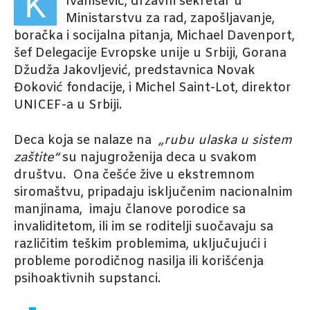
K
Ivanišević, državni sekretar u
Ministarstvu za rad, zapošljavanje,
boračka i socijalna pitanja, Michael Davenport,
šef Delegacije Evropske unije u Srbiji, Gorana
Džudža Jakovljević, predstavnica Novak
Đoković fondacije, i Michel Saint-Lot, direktor
UNICEF-a u Srbiji.
Deca koja se nalaze na
„rubu ulaska u sistem
zaštite“
su najugroženija deca u svakom
društvu. Ona češće žive u ekstremnom
siromaštvu, pripadaju isključenim nacionalnim
manjinama, imaju članove porodice sa
invaliditetom, ili im se roditelji suočavaju sa
različitim teškim problemima, uključujući i
probleme porodičnog nasilja ili korišćenja
psihoaktivnih supstanci.