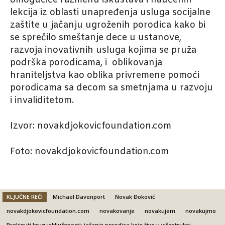
lekcija iz oblasti unapređenja usluga socijalne
zaštite u jačanju ugroženih porodica kako bi
se sprečilo smeštanje dece u ustanove,
razvoja inovativnih usluga kojima se pruža
podrška porodicama, i oblikovanja
hraniteljstva kao oblika privremene pomoći
porodicama sa decom sa smetnjama u razvoju
i invaliditetom.
Izvor: novakdjokovicfoundation.com
Foto: novakdjokovicfoundation.com
KLJUČNE REČI
Michael Davenport
Novak Đoković
novakdjokovicfoundation.com
novakovanje
novakujem
novakujmo
Prekinuti krug isključenosti: jačanje porodica koje žive u višestrukoj