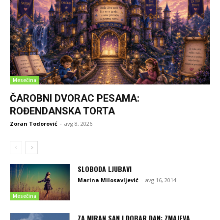
Mesečina
ČAROBNI DVORAC PESAMA:
ROĐENDANSKA TORTA
Zoran Todorović
-
avg 8, 2026
SLOBODA LJUBAVI
Marina Milosavljević
-
avg 16, 2014
Mesečina
ZA MIRAN SAN I DOBAR DAN: ZMAJEVA