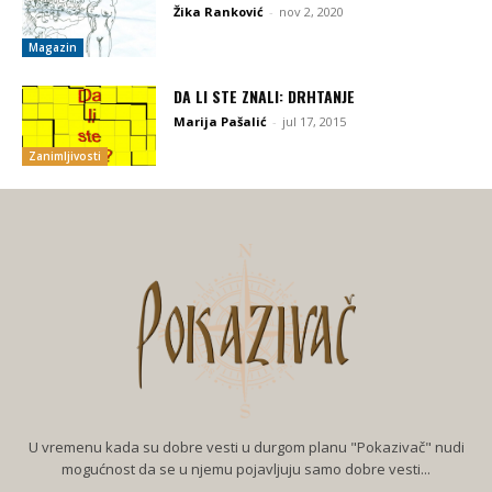
Žika Ranković
-
nov 2, 2020
Magazin
DA LI STE ZNALI: DRHTANJE
Marija Pašalić
-
jul 17, 2015
Zanimljivosti
U vremenu kada su dobre vesti u durgom planu "Pokazivač" nudi
mogućnost da se u njemu pojavljuju samo dobre vesti...