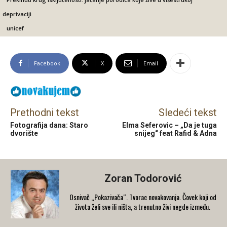
deprivaciji
unicef
Facebook
X
Email
Prethodni tekst
Sledeći tekst
Fotografija dana: Staro
Elma Seferovic – „Da je tuga
dvorište
snijeg“ feat Rafid & Adna
Zoran Todorović
Osnivač „Pokazivača“. Tvorac novakovanja. Čovek koji od
života želi sve ili ništa, a trenutno živi negde između.