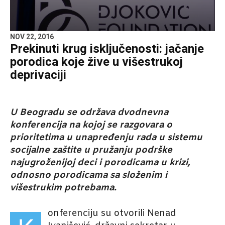
NOV 22, 2016
Prekinuti krug isključenosti: jačanje
porodica koje žive u višestrukoj
deprivaciji
U Beogradu se održava dvodnevna
konferencija na kojoj se razgovara o
prioritetima u unapređenju rada u sistemu
socijalne zaštite u pružanju podrške
najugroženijoj deci i porodicama u krizi,
odnosno porodicama sa složenim i
višestrukim potrebama.
onferenciju su otvorili Nenad