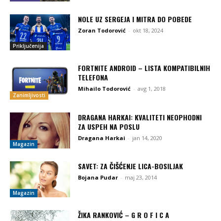
NOLE UZ SERGEJA I MITRA DO POBEDE
Zoran Todorović
-
okt 18, 2024
Priključenija
FORTNITE ANDROID – LISTA KOMPATIBILNIH
TELEFONA
Mihailo Todorović
-
avg 1, 2018
Zanimljivosti
DRAGANA HARKAI: KVALITETI NEOPHODNI
ZA USPEH NA POSLU
Dragana Harkai
-
jan 14, 2020
Magazin
SAVET: ZA ČIŠĆENJE LICA-BOSILJAK
Bojana Pudar
-
maj 23, 2014
Magazin
ŽIKA RANKOVIĆ – G R O F I C A