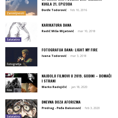
KUGLA 21. EPIZODA
Đorđe Todorović
-
feb 10, 2016
Zanimljivosti
KARIKATURA DANA
Radič Miša Mijatović
-
mar 10, 2018
Satatatira
FOTOGRAFIJA DANA: LIGHT MY FIRE
Ivana Todorović
-
mar 3, 2018
Fotografija
NAJBOLJI FILMOVI U 2019. GODINI – DOMAĆI
I STRANI
Marko Radojičić
-
jan 18, 2020
Film
DNEVNA DOZA AFORIZMA
Predrag - Peđa Đakonović
-
feb 3, 2020
Satatatira