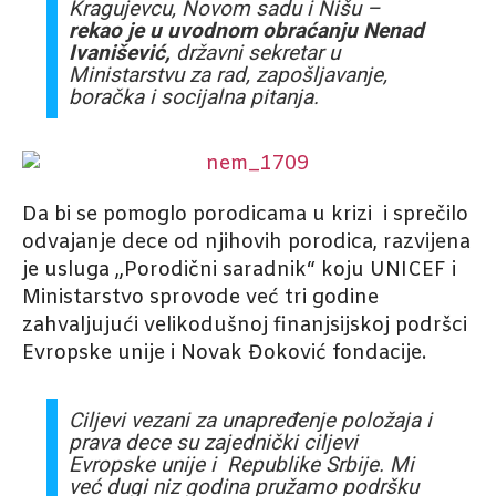
Kragujevcu, Novom sadu i Nišu –
rekao je u uvodnom obraćanju Nenad
Ivanišević,
državni sekretar u
Ministarstvu za rad, zapošljavanje,
boračka i socijalna pitanja.
Da bi se pomoglo porodicama u krizi i sprečilo
odvajanje dece od njihovih porodica, razvijena
je usluga „Porodični saradnik“ koju UNICEF i
Ministarstvo sprovode već tri godine
zahvaljujući velikodušnoj finanjsijskoj podršci
Evropske unije i Novak Đoković fondacije.
Ciljevi vezani za unapređenje položaja i
prava dece su zajednički ciljevi
Evropske unije i Republike Srbije. Mi
već dugi niz godina pružamo podršku