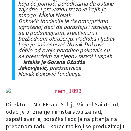
koja će pomoći porodicama da ostanu
zajedno, i prevaziđu izazove kojih je
mnogo. Misija Novak
Đoković fondacije je da omogućimo
ugroženoj deci da odrastaju i razvijaju
se u podsticajnom, kreativnom i
bezbednom okruženju. Podrška i ljubav
koje je naš osnivač Novak Đoković
dobio od svoje porodice pokazale su
se presudnim za njegov razvoj i uspeh
–
istakla je Gorana Džudža
Jakovljević,
predstavnica
Novak Đoković fondacije.
Direktor UNICEF-a u Srbiji, Michel Saint-Lot,
odao je priznanje ministarstvu za rad,
zapošljavanje, boračka i socijalna pitanja na
predanom radu i koracima koji se preduzimaju