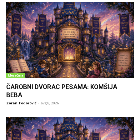
Mesečina
ČAROBNI DVORAC PESAMA: KOMŠIJA
BEBA
Zoran Todorović
-
avg 8, 2026