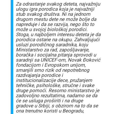
Za odrastanje svakog deteta, najvažniju
ulogu igra porodica koja je najvažniji
stub svakog društva. Ni na jednom
drugom mestu dete ne može bolje da
napreduje i da se razvija, nego što to
može u svojoj biološkoj porodici.
Stoga, u najboljem interesu deteta je da
porodica ostane na okupu. Zahvaljujući
usluzi porodičnog saradnika, koju
Ministarstvo za rad, zapošljavanje,
boračka i socijalna pitanja sprovodi u
saradnji sa UNICEF-om, Novak Đoković
fondacijom i Evropskom unijom,
smanjili smo rizik od nepotrebnog
razdvajanja porodice i
institucionalizacije dece, pružanjem
tehničke, psihološke, stručne i svake
druge pomoći. Resorno ministarstvo je
zadovoljno rezultatima, nadamo se da
će se usluga proširiti i na druge
gradove u Srbiji, s obzirom na to da se
ona trenutno koristi u Beogradu,