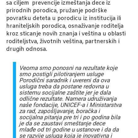
sa ciljem prevencije izmeštanja dece iz
prirodnih porodica, pružanje podrške
povratku deteta u porodicu iz institucija ili
hraniteljskih porodica, osnaživanje roditelja
kroz sticanje novih znanja i veština u oblasti
roditeljstva, životnih veština, partnerskih i
drugih odnosa.
Veoma smo ponosni na rezultate koje
smo postigli pilotiranjem usluge
Porodični saradnik i uvereni da ova
usluga treba da postane redovna u
sistemu socijalne zaštite jer je dala
odlične rezultate. Namera udruživanja
naše fondacije, UNICEF-a i Ministarstva
za rad, zapošljavanje, boračka i
socijalna pitanja pre tri i po godina bila
je da se zaustavi smeštanje dece
mlađe od tri godine u ustanove i da da
se razvije usluga koja je inovativna i