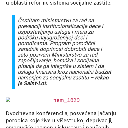
u oblasti reforme sistema socijalne zaštite.
Čestitam ministarstvu za rad na
prevenciji institucionalizacije dece i
uspostavljanju usluga i mera za
podršku najugroženijoj deci i
porodicama. Program porodični
saradnik doprinosi dobrobiti dece i
zato pozivam Ministarstvo za rad,
zapošljavanje, boračka i socijalna
pitanja da ga integriše u sistem i da
uslugu finansira kroz nacionalni budžet
namenjen za socijalnu zaštitu –
rekao
je Saint-Lot.
Dvodnevna konferencija, posvećena jačanju
porodica koje žive u višestrukoj deprivaciji,
omogućiće razmenu iskustava i naučenih