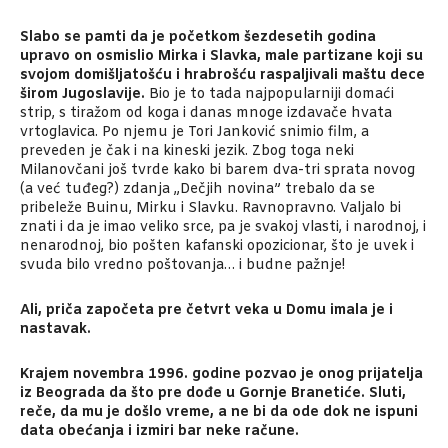
Slabo se pamti da je početkom šezdesetih godina
upravo on osmislio Mirka i Slavka, male partizane koji su
svojom domišljatošću i hrabrošću raspaljivali maštu dece
širom Jugoslavije.
Bio je to tada najpopularniji domaći
strip, s tiražom od koga i danas mnoge izdavače hvata
vrtoglavica. Po njemu je Tori Janković snimio film, a
preveden je čak i na kineski jezik. Zbog toga neki
Milanovčani još tvrde kako bi barem dva-tri sprata novog
(a već tuđeg?) zdanja „Dečjih novina” trebalo da se
pribeleže Buinu, Mirku i Slavku. Ravnopravno. Valjalo bi
znati i da je imao veliko srce, pa je svakoj vlasti, i narodnoj, i
nenarodnoj, bio pošten kafanski opozicionar, što je uvek i
svuda bilo vredno poštovanja… i budne pažnje!
Ali, priča započeta pre četvrt veka u Domu imala je i
nastavak.
Krajem novembra 1996. godine pozvao je onog prijatelja
iz Beograda da što pre dođe u Gornje Branetiće. Sluti,
reče, da mu je došlo vreme, a ne bi da ode dok ne ispuni
data obećanja i izmiri bar neke račune.