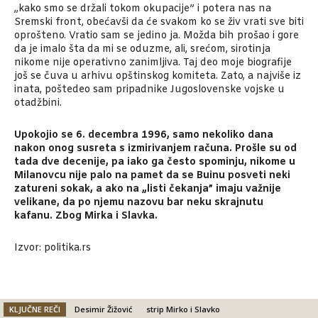
„kako smo se držali tokom okupacije” i potera nas na
Sremski front, obećavši da će svakom ko se živ vrati sve biti
oprošteno. Vratio sam se jedino ja. Možda bih prošao i gore
da je imalo šta da mi se oduzme, ali, srećom, sirotinja
nikome nije operativno zanimljiva. Taj deo moje biografije
još se čuva u arhivu opštinskog komiteta. Zato, a najviše iz
inata, poštedeo sam pripadnike Jugoslovenske vojske u
otadžbini.
Upokojio se 6. decembra 1996, samo nekoliko dana
nakon onog susreta s izmirivanjem računa. Prošle su od
tada dve decenije, pa iako ga često spominju, nikome u
Milanovcu nije palo na pamet da se Buinu posveti neki
zatureni sokak, a ako na „listi čekanja” imaju važnije
velikane, da po njemu nazovu bar neku skrajnutu
kafanu. Zbog Mirka i Slavka.
Izvor: politika.rs
KLJUČNE REČI
Desimir Žižović
strip Mirko i Slavko