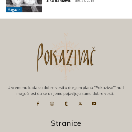
Žika Ranković
-
dec 25, 2015
Magazin
U vremenu kada su dobre vesti u durgom planu "Pokazivač" nudi
mogućnost da se u njemu pojavljuju samo dobre vesti...
Stranice