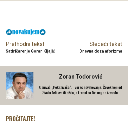
Facebook
X
Email
Prethodni tekst
Sledeći tekst
Satiričarenje Goran Kljajić
Dnevna doza aforizma
Zoran Todorović
Osnivač „Pokazivača“. Tvorac novakovanja. Čovek koji od
života želi sve ili ništa, a trenutno živi negde između.
PROČITAJTE!