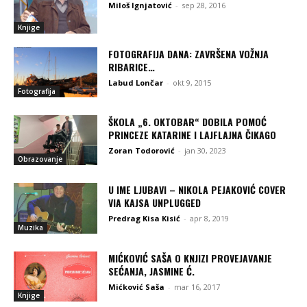
Miloš Ignjatović
-
sep 28, 2016
Knjige
FOTOGRAFIJA DANA: ZAVRŠENA VOŽNJA
RIBARICE…
Labud Lončar
-
okt 9, 2015
Fotografija
ŠKOLA „6. OKTOBAR“ DOBILA POMOĆ
PRINCEZE KATARINE I LAJFLAJNA ČIKAGO
Zoran Todorović
-
jan 30, 2023
Obrazovanje
U IME LJUBAVI – NIKOLA PEJAKOVIĆ COVER
VIA KAJSA UNPLUGGED
Predrag Kisa Kisić
-
apr 8, 2019
Muzika
MIĆKOVIĆ SAŠA O KNJIZI PROVEJAVANJE
SEĆANJA, JASMINE Ć.
Mićković Saša
-
mar 16, 2017
Knjige