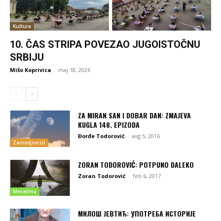
Kultura
10. ČAS STRIPA POVEZAO JUGOISTOČNU
SRBIJU
Mišo Koprivica
-
maj 18, 2026
ZA MIRAN SAN I DOBAR DAN: ZMAJEVA
KUGLA 148. EPIZODA
Đorđe Todorović
-
avg 5, 2016
Zanimljivosti
ZORAN TODOROVIĆ: POTPUNO DALEKO
Zoran Todorović
-
feb 6, 2017
Mesečina
МИЛОШ ЈЕВТИЋ: УПОТРЕБА ИСТОРИЈЕ