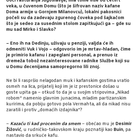
Uoči rasturanja Jugoslavije, ima tome više od četvrt
veka, u čuvenom Domu (što je šifrovan naziv kafane
Doma armije u Gornjem Milanovcu), lokalni pakosnici
počeli su da zadevaju zgurenog čoveka pod šajkačom
što je sedeo za susednim stolom zapitkujući ga – gde su
mu sad Mirko i Slavko?
– Eno ih na Dedinju, uživaju u penziji, valjda će ih
odmeniti Vuk i Vojo – odgovorio im je mrtav-hladan, čime
je primirio kafanu i zapeglani personal, a prenuo iz
dremeža tobož nezainteresovane radnike Službe koji su
u Domu decenijama samopregorno lili znoj.
Ne bi li raspršio nelagodan muk i kafanskim gostima vratio
osmeh na lica, prijatelj koji im je iz prestonice došao u
goste upita ga – otkud to da je u svojim stripovima „Nikad
robom” namenio glavnim junacima, mladim partizanskim
kuririma, da pobiju gotovo pola Vermahta, ali da nikad nisu
zaratili i protiv „domaćih izdajnika”?
–
Kazaću ti kad procenim da smem
– obećao mu je
Desimir
Žižović
, u rudničko-takovskom kraju poznatiji kao
Buin
, pa
nastavio da srkuće kafu.