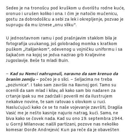
Sedeo je na tronošcu pod kruškom u dvorištu rodne kuće,
oronuo i urušen koliko i ona. I čim je natočio mučenicu,
gostu za dobrodošlicu a sebi za lek i okrepljenje, pozvao je
suprugu da mu iznese „onu sliku”.
U jednostavnom ramu i pod prašnjavim staklom bila je
fotografija usukanog, još golobradog momka s kratkom
puškom „italijankom”, odevenog u vojničku uniformu i sa
šajkačom na kojoj se jedva nazirao grb Kraljevine
Jugoslavije. Beše to mladi Buin.
–
Kad su Nemci nahrupnuli, naravno da sam krenuo da
branim zemlju
– počeo je o slici. – Seljacima ne treba
„pozivnica”. I tako sam završio na Ravnoj gori. Tamo su
ocenili da sam mlad i kilav, ali kako sam bio nadaren za
crtanje ipak su me zadržali i poverili mi da ilustrujem
nekakve novine, te sam ratovao s olovkom u ruci.
Naslućujući kako će se to naše vojevanje završiti, Dragiša
Vasić me je nešto kasnije najurio natrag, kući. Samo, ne
biva kako se čovek nada. Kad su ono 19. septembra 1944.
u Gornji Milanovac naišli partizani, pozove nas nekoliko
komesar Đorđe Andrejević Kun pa reče da je obavešten