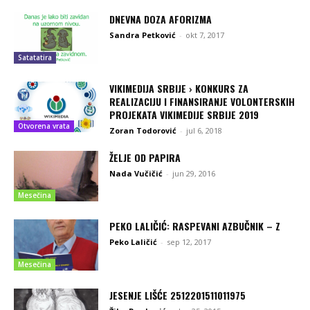
DNEVNA DOZA AFORIZMA
Sandra Petković
-
okt 7, 2017
Satatatira
VIKIMEDIJA SRBIJE › KONKURS ZA
REALIZACIJU I FINANSIRANJE VOLONTERSKIH
PROJEKATA VIKIMEDIJE SRBIJE 2019
Otvorena vrata
Zoran Todorović
-
jul 6, 2018
ŽELJE OD PAPIRA
Nada Vučičić
-
jun 29, 2016
Mesečina
PEKO LALIČIĆ: RASPEVANI AZBUČNIK – Z
Peko Laličić
-
sep 12, 2017
Mesečina
JESENJE LIŠĆE 2512201511011975