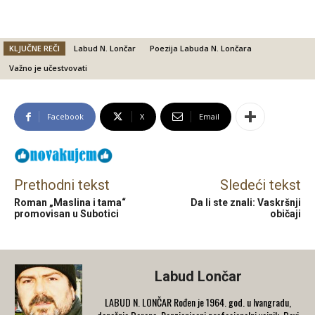
KLJUČNE REČI
Labud N. Lončar
Poezija Labuda N. Lončara
Važno je učestvovati
Facebook
X
Email
Prethodni tekst
Sledeći tekst
Roman „Maslina i tama“
Da li ste znali: Vaskršnji
promovisan u Subotici
običaji
Labud Lončar
LABUD N. LONČAR Rođen je 1964. god. u Ivangradu,