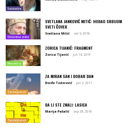
Satatatira
SVETLANA JANKOVIĆ MITIĆ: HODAO SRBIJOM
SVETI ČOVEK
Svetlana Mitić
-
okt 5, 2018
Otvorena vrata
ZORICA TIJANIĆ: FRAGMENT
Zorica Tijanić
-
jun 14, 2019
Mesečina
ZA MIRAN SAN I DOBAR DAN
Đorđe Todorović
-
jan 3, 2017
Zanimljivosti
DA LI STE ZNALI: LASICA
Marija Pašalić
-
sep 28, 2018
Zanimljivosti