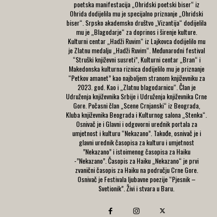
poetska manifestacija „Ohridski poetski biser“ iz
Ohrida dodijelila mu je specijalno priznanje „Ohridski
biser“. Srpsko akademsko društvo „Vizantija“ dodijelila
mu je „Blagodarje“ za doprinos i širenje kulture.
Kulturni centar „Hadži Ruvim“ iz Lajkovca dodijelilo mu
je Zlatnu medalju „Hadži Ruvim“. Međunarodni festival
“Struški književni susreti”, Kulturni centar „Bran“ i
Makedonska kulturna riznica dodijelilo mu je priznanje
“Petkov amanet” kao najboljem stranom književniku za
2023. god. Kao i „Zlatnu blagodarnicu“. Član je
Udruženja književnika Srbije i Udruženja književnika Crne
Gore. Počasni član „Scene Crnjanski“ iz Beograda,
Kluba književnika Beograda i Kulturnog salona „Stenka“.
Osnivač je i Glavni i odgovorni urednik portala za
umjetnost i kulturu “Nekazano”. Takođe, osnivač je i
glavni urednik časopisa za kulturu i umjetnost
”Nekazano” i istoimenog časopisa za Haiku
-”Nekazano”. Časopis za Haiku „Nekazano“ je prvi
zvanični časopis za Haiku na području Crne Gore.
Osnivač je Festivala ljubavne poezije “Pjesnik –
Svetionik”. Živi i stvara u Baru.