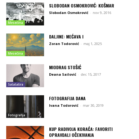
SLOBODAN OSMOKROVIĆ: KOŠMAR
Slobodan Osmokrović
-
nov 9, 2016
Mesečina
DALJINE: MEĆAVA I
Zoran Todorović
-
maj 1, 2025
Mesečina
MIODRAG STOŠIĆ
Deana Sailović
-
dec 15, 2017
Satatatira
FOTOGRAFIJA DANA
Ivana Todorović
-
mar 30, 2019
Fotografija
KUP RADIVOJA KORAĆA: FAVORITI
OPRAVDALI OČEKIVANJA