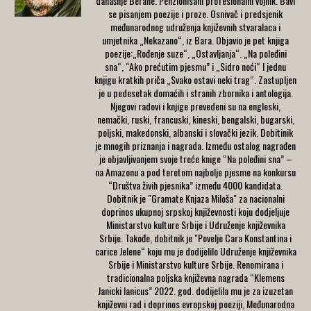
današnje Berane. Penzionisani profesionalni vojnik. Bavi
se pisanjem poezije i proze. Osnivač i predsjenik
međunarodnog udruženja književnih stvaralaca i
umjetnika „Nekazano“, iz Bara. Objavio je pet knjiga
poezije:„Rođenje suze“, „Ostavljanja“. „Na poleđini
sna“, “Ako prećutim pjesmu” i „Sidro noći“ I jednu
knjigu kratkih priča „Svako ostavi neki trag“. Zastupljen
je u pedesetak domaćih i stranih zbornika i antologija.
Njegovi radovi i knjige prevedeni su na engleski,
nemački, ruski, francuski, kineski, bengalski, bugarski,
poljski, makedonski, albanski i slovački jezik. Dobitinik
je mnogih priznanja i nagrada. Između ostalog nagrađen
je objavljivanjem svoje treće knige “Na poleđini sna” –
na Amazonu a pod teretom najbolje pjesme na konkursu
“Društva živih pjesnika” između 4000 kandidata.
Dobitnik je "Gramate Knjaza Miloša" za nacionalni
doprinos ukupnoj srpskoj književnosti koju dodjeljuje
Ministarstvo kulture Srbije i Udruženje književnika
Srbije. Takođe, dobitnik je "Povelje Cara Konstantina i
carice Jelene“ koju mu je dodijelilo Udruženje književnika
Srbije i Ministarstvo kulture Srbije. Renomirana i
tradicionalna poljska književna nagrada “Klemens
Janicki Ianicus” 2022. god. dodijelila mu je za izuzetan
književni rad i doprinos evropskoj poeziji, Međunarodna