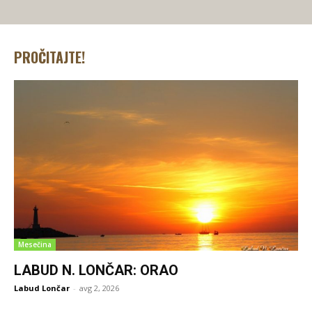
PROČITAJTE!
Mesečina
LABUD N. LONČAR: ORAO
Labud Lončar
-
avg 2, 2026