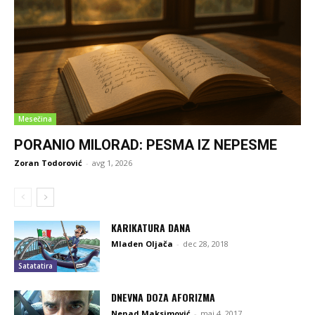
Mesečina
PORANIO MILORAD: PESMA IZ NEPESME
Zoran Todorović
-
avg 1, 2026
KARIKATURA DANA
Mladen Oljača
-
dec 28, 2018
Satatatira
DNEVNA DOZA AFORIZMA
Nenad Maksimović
-
maj 4, 2017