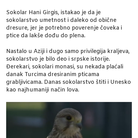
Sokolar Hani Girgis, istakao je da je
sokolarstvo umetnost i daleko od obične
dresure, jer je potrebno poverenje čoveka i
ptice da lakše dođu do plena.
Nastalo u Aziji i dugo samo privilegija kraljeva,
sokolarstvo je bilo deo i srpske istorije.
Đerekari, sokolari monasi, su nekada plaćali
danak Turcima dresiranim pticama
grabljivicama. Danas sokolarstvo štiti i Unesko
kao najhumaniji način lova.