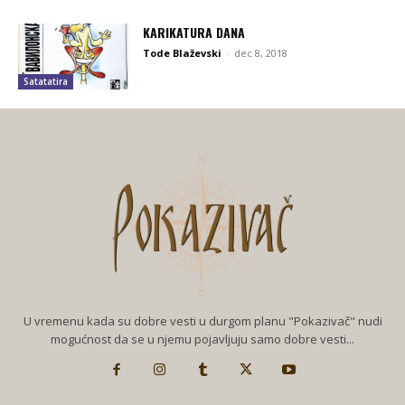
KARIKATURA DANA
Tode Blaževski
-
dec 8, 2018
Satatatira
U vremenu kada su dobre vesti u durgom planu "Pokazivač" nudi
mogućnost da se u njemu pojavljuju samo dobre vesti...