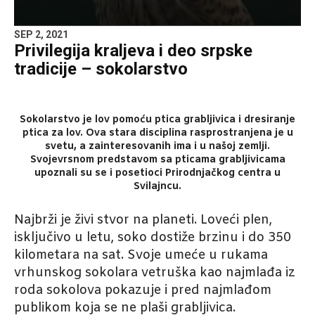
SEP 2, 2021
Privilegija kraljeva i deo srpske
tradicije – sokolarstvo
Sokolarstvo je lov pomoću ptica grabljivica i dresiranje
ptica za lov. Ova stara disciplina rasprostranjena je u
svetu, a zainteresovanih ima i u našoj zemlji.
Svojevrsnom predstavom sa pticama grabljivicama
upoznali su se i posetioci Prirodnjačkog centra u
Svilajncu.
Najbrži je živi stvor na planeti. Loveći plen,
isključivo u letu, soko dostiže brzinu i do 350
kilometara na sat. Svoje umeće u rukama
vrhunskog sokolara vetruška kao najmlađa iz
roda sokolova pokazuje i pred najmlađom
publikom koja se ne plaši grabljivica.