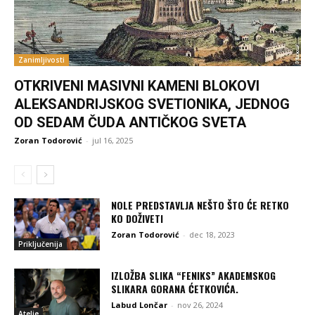
Zanimljivosti
OTKRIVENI MASIVNI KAMENI BLOKOVI
ALEKSANDRIJSKOG SVETIONIKA, JEDNOG
OD SEDAM ČUDA ANTIČKOG SVETA
Zoran Todorović
-
jul 16, 2025
NOLE PREDSTAVLJA NEŠTO ŠTO ĆE RETKO
KO DOŽIVETI
Zoran Todorović
-
dec 18, 2023
Priključenija
IZLOŽBA SLIKA “FENIKS” AKADEMSKOG
SLIKARA GORANA ĆETKOVIĆA.
Labud Lončar
-
nov 26, 2024
Atelje