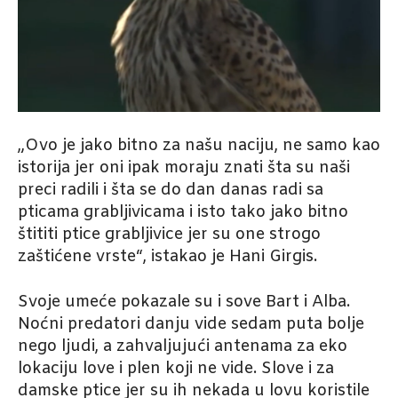
„Ovo je jako bitno za našu naciju, ne samo kao
istorija jer oni ipak moraju znati šta su naši
preci radili i šta se do dan danas radi sa
pticama grabljivicama i isto tako jako bitno
štititi ptice grabljivice jer su one strogo
zaštićene vrste“, istakao je Hani Girgis.
Svoje umeće pokazale su i sove Bart i Alba.
Noćni predatori danju vide sedam puta bolje
nego ljudi, a zahvaljujući antenama za eko
lokaciju love i plen koji ne vide. Slove i za
damske ptice jer su ih nekada u lovu koristile