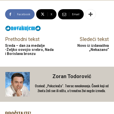
Facebook
X
Email
Prethodni tekst
Sledeći tekst
Sreda – dan za medalje
Novo iz izdavaštva
-Željko osvojio srebro, Nada
„Nekazano“
i Borislava bronzu
Zoran Todorović
Osnivač „Pokazivača“. Tvorac novakovanja. Čovek koji od
života želi sve ili ništa, a trenutno živi negde između.
PROČITAJTE!