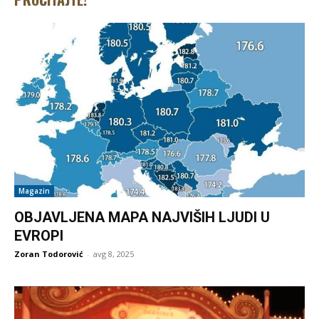
Magazin
OBJAVLJENA MAPA NAJVIŠIH LJUDI U
EVROPI
Zoran Todorović
-
avg 8, 2025