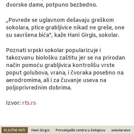
dvorske dame, potpuno bezbedno.
„Povrede se uglavnom dešavaju greškom
sokolara, ptice grabljivice nikad ne greše, one
su savršena bića“, kaže Hani Girgis, sokolar.
Poznati srpski sokolar popularizuje i
takozvanu biološku zaštitu jer se na prirodan
način pomoću grabljivica kontrolišu vrste
poput golubova, vrana, i čvoraka posebno na
aerodromima, ali i za čuvanje useva na
poljoprivrednim dobrima.
Izvor:
rts.rs
KLJUČNE REČI
Hani Girgis
Prirodnjački centra u Svilajncu
sokolarstvo