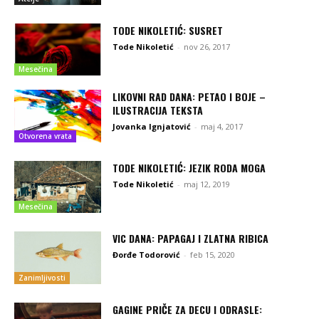
TODE NIKOLETIĆ: SUSRET
Tode Nikoletić
-
nov 26, 2017
Mesečina
LIKOVNI RAD DANA: PETAO I BOJE –
ILUSTRACIJA TEKSTA
Jovanka Ignjatović
-
maj 4, 2017
Otvorena vrata
TODE NIKOLETIĆ: JEZIK RODA MOGA
Tode Nikoletić
-
maj 12, 2019
Mesečina
VIC DANA: PAPAGAJ I ZLATNA RIBICA
Đorđe Todorović
-
feb 15, 2020
Zanimljivosti
GAGINE PRIČE ZA DECU I ODRASLE: