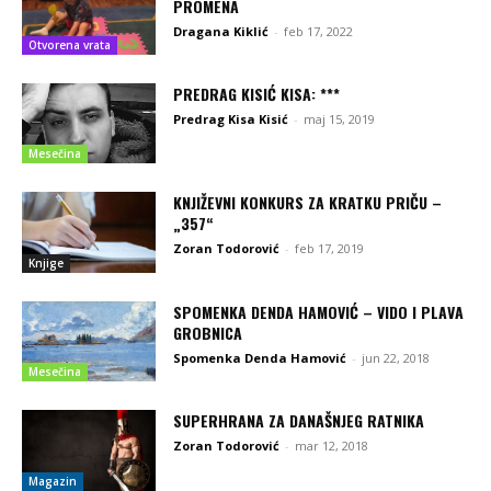
PROMENA
Dragana Kiklić
-
feb 17, 2022
Otvorena vrata
PREDRAG KISIĆ KISA: ***
Predrag Kisa Kisić
-
maj 15, 2019
Mesečina
KNJIŽEVNI KONKURS ZA KRATKU PRIČU –
„357“
Zoran Todorović
-
feb 17, 2019
Knjige
SPOMENKA DENDA HAMOVIĆ – VIDO I PLAVA
GROBNICA
Spomenka Denda Hamović
-
jun 22, 2018
Mesečina
SUPERHRANA ZA DANAŠNJEG RATNIKA
Zoran Todorović
-
mar 12, 2018
Magazin