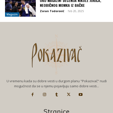
OKO MAGAZIN: DECENIJA NIKOLE JOKIĆA,
NEOBIČNOG MOMKA IZ BAČKE
Zoran Todorović
-
feb 20, 2025
Magazin
U vremenu kada su dobre vesti u durgom planu "Pokazivač" nudi
mogućnost da se u njemu pojavljuju samo dobre vesti...
Stranice