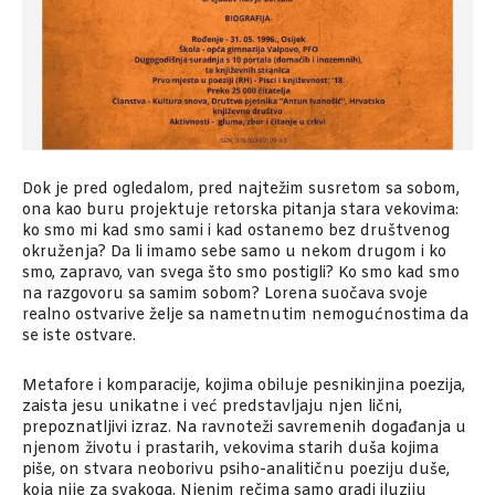
Dok je pred ogledalom, pred najtežim susretom sa sobom,
ona kao buru projektuje retorska pitanja stara vekovima:
ko smo mi kad smo sami i kad ostanemo bez društvenog
okruženja? Da li imamo sebe samo u nekom drugom i ko
smo, zapravo, van svega što smo postigli? Ko smo kad smo
na razgovoru sa samim sobom? Lorena suočava svoje
realno ostvarive želje sa nametnutim nemogućnostima da
se iste ostvare.
Metafore i komparacije, kojima obiluje pesnikinjina poezija,
zaista jesu unikatne i već predstavljaju njen lični,
prepoznatljivi izraz. Na ravnoteži savremenih događanja u
njenom životu i prastarih, vekovima starih duša kojima
piše, on stvara neoborivu psiho-analitičnu poeziju duše,
koja nije za svakoga. Njenim rečima samo gradi iluziju