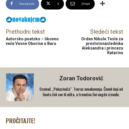
Facebook
X
Email
Prethodni tekst
Sledeći tekst
Autorsko poetsko – likovno
Orden Nikole Tesle za
veče Vesne Oborine u Baru
prestolonaslednika
Aleksandra i princezu
Katarinu
Zoran Todorović
Osnivač „Pokazivača“. Tvorac novakovanja. Čovek koji od
života želi sve ili ništa, a trenutno živi negde između.
PROČITAJTE!