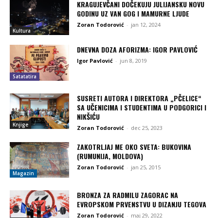
KRAGUJEVČANI DOČEKUJU JULIJANSKU NOVU
GODINU UZ VAN GOG I MAMURNE LJUDE
Zoran Todorović
-
jan 12, 2024
Kultura
DNEVNA DOZA AFORIZMA: IGOR PAVLOVIĆ
Igor Pavlović
-
jun 8, 2019
Satatatira
SUSRETI AUTORA I DIREKTORA „PČELICE“
SA UČENICIMA I STUDENTIMA U PODGORICI I
NIKŠIĆU
Knjige
Zoran Todorović
-
dec 25, 2023
ZAKOTRLJAJ ME OKO SVETA: BUKOVINA
(RUMUNIJA, MOLDOVA)
Zoran Todorović
-
jan 25, 2015
Magazin
BRONZA ZA RADMILU ZAGORAC NA
EVROPSKOM PRVENSTVU U DIZANJU TEGOVA
Zoran Todorović
-
maj 29, 2022