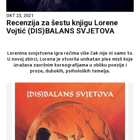
OKT 23, 2021
Recenzija za šestu knjigu Lorene
Vojtić (DIS)BALANS SVJETOVA
Lorenina svojstvena igra rečima više čak nije ni samo to.
U novoj zbirci, Lorena je stvorila unikatan ples misli koje
izražava završnim koreografijama u obliku poezije i
proze, dubokih, psiholoških temelja.