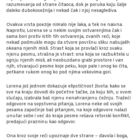
razumevanja od strane čitaoca, dok je poruka koju šalje
daleko dubokosežnija i nekad čak i njoj nesaglediva.
Ovakva vrsta poezije nimalo nije laka, a tek ne naivna.
Naprotiv, Lorena se u nekim svojim ostvarenjima čak i
sama bori protiv istih tih ostvarenja, zvanih reči, koje
nekad podmuklo mogu da stvore površnu sliku nabujalih
okeana njenih misli. Strast koja se provlači kroz svaku
njenu pesmu, strašna je strast: ona koja se razbuktela u
ognju njenih misli, ali neobuzdano grabi prostore i van
njih, stvarajući pesme koje peku, koje pale i onog ko čita,
potkane rukom onog ko pod njima vekovima gori.
Lorena još jednom dokazuje elipstičnost života: kako se
sve na kraju dovodi do početne tačke, za koju bih, u ovom
slučaju, izabrala baš njenu nenahranjenu čežnju. Tražeći
odgovore na sopstvena pitanja, Lorena neke od svojih
pesama započinje baš pitanjem, na koje odgovore nalazi
unutar sebe i već do kraja pesme rešava retorski konflikt,
predajući prazninu kao odgovor.
Ona kroz svoje reči upoznaje dve strane – đavola i boga,