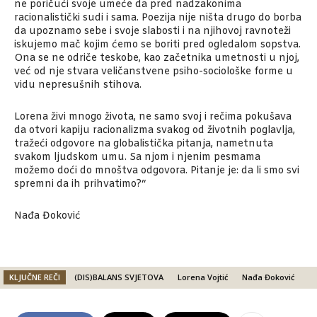
ne poričući svoje umeće da pred nadzakonima
racionalistički sudi i sama. Poezija nije ništa drugo do borba
da upoznamo sebe i svoje slabosti i na njihovoj ravnoteži
iskujemo mač kojim ćemo se boriti pred ogledalom sopstva.
Ona se ne odriče teskobe, kao začetnika umetnosti u njoj,
već od nje stvara veličanstvene psiho-sociološke forme u
vidu nepresušnih stihova.
Lorena živi mnogo života, ne samo svoj i rečima pokušava
da otvori kapiju racionalizma svakog od životnih poglavlja,
tražeći odgovore na globalistička pitanja, nametnuta
svakom ljudskom umu. Sa njom i njenim pesmama
možemo doći do mnoštva odgovora. Pitanje je: da li smo svi
spremni da ih prihvatimo?“
Nađa Đoković
KLJUČNE REČI
(DIS)BALANS SVJETOVA
Lorena Vojtić
Nađa Đoković