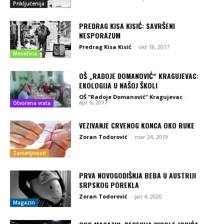
Priključenija
PREDRAG KISA KISIĆ: SAVRŠENI
NESPORAZUM
Predrag Kisa Kisić
-
okt 18, 2017
Mesečina
OŠ „RADOJE DOMANOVIĆ“ KRAGUJEVAC:
EKOLOGIJA U NAŠOJ ŠKOLI
OŠ "Radoje Domanović" Kragujevac
-
apr 6, 2017
Otvorena vrata
VEZIVANJE CRVENOG KONCA OKO RUKE
Zoran Todorović
-
mar 24, 2019
Zanimljivosti
PRVA NOVOGODIŠNJA BEBA U AUSTRIJI
SRPSKOG POREKLA
Zoran Todorović
-
jan 4, 2020
Magazin