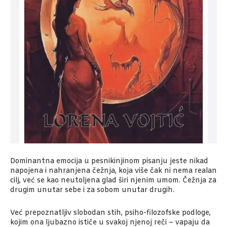
Dominantna emocija u pesnikinjinom pisanju jeste nikad
napojena i nahranjena čežnja, koja više čak ni nema realan
cilj, već se kao neutoljena glad širi njenim umom. Čežnja za
drugim unutar sebe i za sobom unutar drugih.
Već prepoznatljiv slobodan stih, psiho-filozofske podloge,
kojim ona ljubazno ističe u svakoj njenoj reči – vapaju da