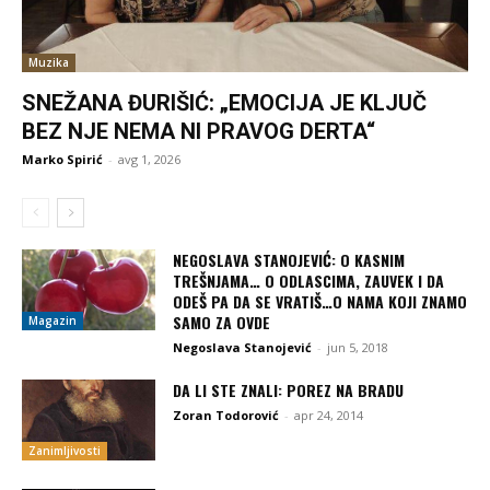
Muzika
SNEŽANA ĐURIŠIĆ: „EMOCIJA JE KLJUČ
BEZ NJE NEMA NI PRAVOG DERTA“
Marko Spirić
-
avg 1, 2026
NEGOSLAVA STANOJEVIĆ: O KASNIM
TREŠNJAMA… O ODLASCIMA, ZAUVEK I DA
ODEŠ PA DA SE VRATIŠ…O NAMA KOJI ZNAMO
SAMO ZA OVDE
Magazin
Negoslava Stanojević
-
jun 5, 2018
DA LI STE ZNALI: POREZ NA BRADU
Zoran Todorović
-
apr 24, 2014
Zanimljivosti