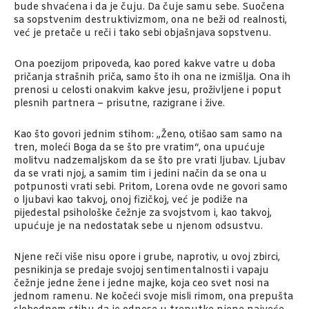
bude shvaćena i da je čuju. Da čuje samu sebe. Suočena
sa sopstvenim destruktivizmom, ona ne beži od realnosti,
već je pretače u reči i tako sebi objašnjava sopstvenu.
Ona poezijom pripoveda, kao pored kakve vatre u doba
pričanja strašnih priča, samo što ih ona ne izmišlja. Ona ih
prenosi u celosti onakvim kakve jesu, proživljene i poput
plesnih partnera – prisutne, razigrane i žive.
Kao što govori jednim stihom: „Ženo, otišao sam samo na
tren, moleći Boga da se što pre vratim“, ona upućuje
molitvu nadzemaljskom da se što pre vrati ljubav. Ljubav
da se vrati njoj, a samim tim i jedini način da se ona u
potpunosti vrati sebi. Pritom, Lorena ovde ne govori samo
o ljubavi kao takvoj, onoj fizičkoj, već je podiže na
pijedestal psihološke čežnje za svojstvom i, kao takvoj,
upućuje je na nedostatak sebe u njenom odsustvu.
Njene reči više nisu opore i grube, naprotiv, u ovoj zbirci,
pesnikinja se predaje svojoj sentimentalnosti i vapaju
čežnje jedne žene i jedne majke, koja ceo svet nosi na
jednom ramenu. Ne kočeći svoje misli rimom, ona prepušta