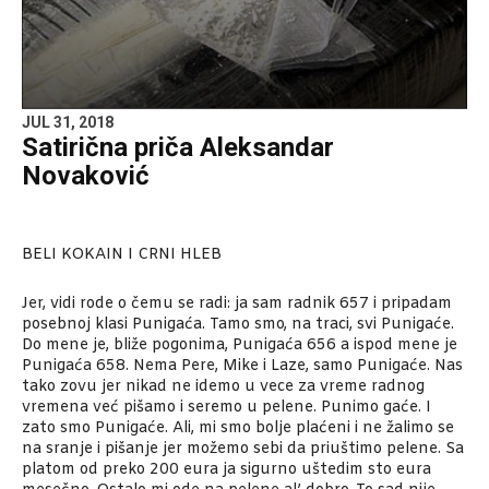
JUL 31, 2018
Satirična priča Aleksandar
Novaković
BELI KOKAIN I CRNI HLEB
Jer, vidi rode o čemu se radi: ja sam radnik 657 i pripadam
posebnoj klasi Punigaća. Tamo smo, na traci, svi Punigaće.
Do mene je, bliže pogonima, Punigaća 656 a ispod mene je
Punigaća 658. Nema Pere, Mike i Laze, samo Punigaće. Nas
tako zovu jer nikad ne idemo u vece za vreme radnog
vremena već pišamo i seremo u pelene. Punimo gaće. I
zato smo Punigaće. Ali, mi smo bolje plaćeni i ne žalimo se
na sranje i pišanje jer možemo sebi da priuštimo pelene. Sa
platom od preko 200 eura ja sigurno uštedim sto eura