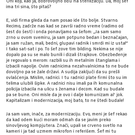
Oni koji, kao ja, dobrovoljno odu na sterilizaciju. Da, moj šef
ima tri sina, što pitaš?
E, vidi firma gleda da nam posao ide što bolje. Stvarno.
Recimo, zadrže nas kad se završi radno vreme (radimo od
šest do šest) i onda ponavljamo sa šefom: „Ja sam samo
zrno u ovom svemiru, ja sam potpuno bedan i beznačajan,
ja sam ružan, mali, bedni, glupavi radnik i smrdi mi iz usta!“
I tako sat-sat i po. To šef zove tim bilding. Nekima se nije
dopalo pa su se malo bunili i dizali štrajkove. Obezbeđenje
je regovalo s merom: razbili su ih metalnim štanglama i
izbacili napolje. Ovim radnicima nezahvalnicima to ne bude
dovoljno pa se žale državi. A sudija zaključi da su prešli
ovlašćenja. Mislim, radnici. I tu radnici plate firmi što su im
telima ulubili šipke. A radnici nisu imali pa ih komunalna
policija izbacila na ulicu s ženama i decom. Kad su budale
pa se bune. Oni misle da je ovo i dalje komunizam al’ jok.
Kapitalizam i modernizacija, moj bato, to ne štedi budale!
Ja sam vam, inače, za modernizaciju. Evo, meni je šef rekao
da kad odem kući moram odmah da se javim preko
sinovljevog kompjutera. Znači, upali se crveno svetlo na
kameri i ja tad uzmem mikrofon i referišem. Šef mi tu