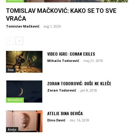
TOMISLAV MAČKOVIĆ: KAKO SE TO SVE
VRAĆA
Tomislav Mačković
-
avg 1, 2026
VIDEO IGRE: CONAN EXILES
Mihailo Todorović
-
maj 21, 2018
Film
ZORAN TODOROVIĆ: DUŠE NE KLEČE
Zoran Todorović
-
jan 8, 2018
Mesečina
ATELJE DINA DEVIĆA
Dino Dević
-
dec 16, 2018
Atelje