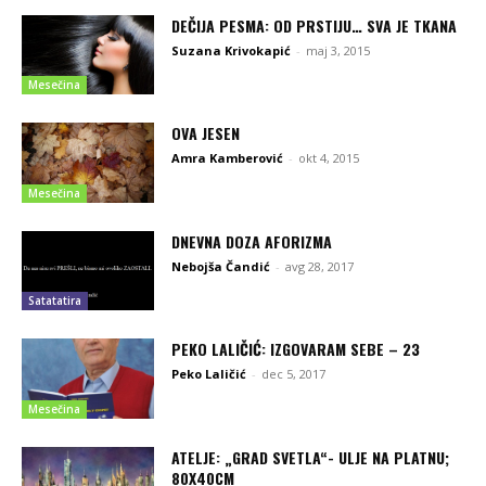
DEČIJA PESMA: OD PRSTIJU… SVA JE TKANA
Suzana Krivokapić
-
maj 3, 2015
Mesečina
OVA JESEN
Amra Kamberović
-
okt 4, 2015
Mesečina
DNEVNA DOZA AFORIZMA
Nebojša Čandić
-
avg 28, 2017
Satatatira
PEKO LALIČIĆ: IZGOVARAM SEBE – 23
Peko Laličić
-
dec 5, 2017
Mesečina
ATELJE: „GRAD SVETLA“- ULJE NA PLATNU;
80X40CM