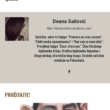
Deana Sailović
https://deanasailovic.wordpress.com/
Satiričar, autor tri knjige “Princeza na zrnu razuma” ,
“Elektronska ispovedaonica” i "Koji sam ja meni idiot".
Priređivač knjige "Žena i aforizam". Član Udruženja
književnika Srbije, Društva književnika Vojvodine i
Beogradskog aforističarskog kruga. Urednik satirične
redakcije na Pokazivaču.
PROČITAJTE!