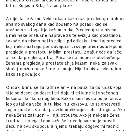
mesečno. Ostalo mi ode na pelene al’ dobro. To sad nije
bitno. Ko još u Srbiji živi od plate?
A nije da se žalim. Neki kukaju kako nas pregledaju oralno i
analno svakog dana kad dođemo na posao i kad se
vraćamo s istog ali ja kažem: neka. Pregledaju da nismo
uneli neke prislušne naprave za televiziju kad dolazimo i,
takođe, da nismo nešto zdipili pri odlasku. Ima taj pregled,
koji neki smatraju ponižavajućim, i svoje prednosti: lepo mi
pregledaju prostotu. Mislim, prostatu. Znaš, neće da leče,
al’ će da pregledaju fraj. Priča se da momci iz obzbeđenja i
ženama pregledaju prostate al’ ja kažem: neka, za svaki
slučaj, možda neke žene to imaju. Nije to ništa seksualno
kako se priča, jok.
Ondak, brinu se za radni elan – na pauzi za doručak koja
ti je od deset do deset i tri, daju ti tri lajne loše sečenog
kokaina i krišku crnog leba. Kokain šmrčeš da bolje radiš a
leb gutaš da veže ljutu kiselinu koksovu. Ko se onesvesti
tog otpuste – što da pravi komplikacije i sebi i drugima. Ako
neka žena zatrudni – i nju otpuste. Ako je nekome žena
trudna – i njega. Lepo kaže šef: neodgovorno je praviti
decu na ovu skupoću a njemu trebaju odgovorni radnici.