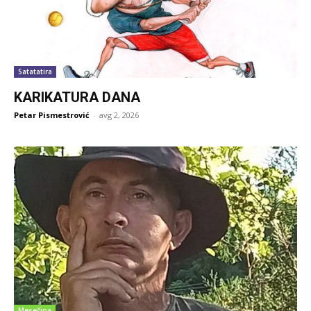
Satatatira
KARIKATURA DANA
Petar Pismestrović
-
avg 2, 2026
Mesečina