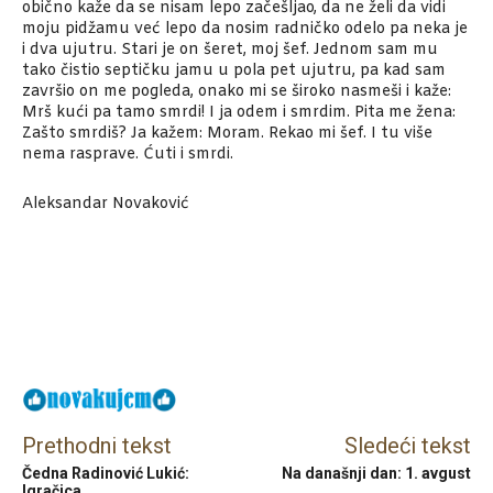
obično kaže da se nisam lepo začešljao, da ne želi da vidi
moju pidžamu već lepo da nosim radničko odelo pa neka je
i dva ujutru. Stari je on šeret, moj šef. Jednom sam mu
tako čistio septičku jamu u pola pet ujutru, pa kad sam
završio on me pogleda, onako mi se široko nasmeši i kaže:
Mrš kući pa tamo smrdi! I ja odem i smrdim. Pita me žena:
Zašto smrdiš? Ja kažem: Moram. Rekao mi šef. I tu više
nema rasprave. Ćuti i smrdi.
Aleksandar Novaković
Facebook
X
Email
Prethodni tekst
Sledeći tekst
Čedna Radinović Lukić:
Na današnji dan: 1. avgust
Igračica