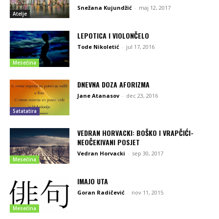
Snežana Kujundžić
-
maj 12, 2017
Atelje
LEPOTICA I VIOLONČELO
Tode Nikoletić
-
jul 17, 2016
Mesečina
DNEVNA DOZA AFORIZMA
Jane Atanasov
-
dec 23, 2016
Satatatira
VEDRAN HORVACKI: BOŠKO I VRAPČIĆI-
NEOČEKIVANI POSJET
Vedran Horvacki
-
sep 30, 2017
Mesečina
IMAJO UTA
Goran Radičević
-
nov 11, 2015
Mesečina