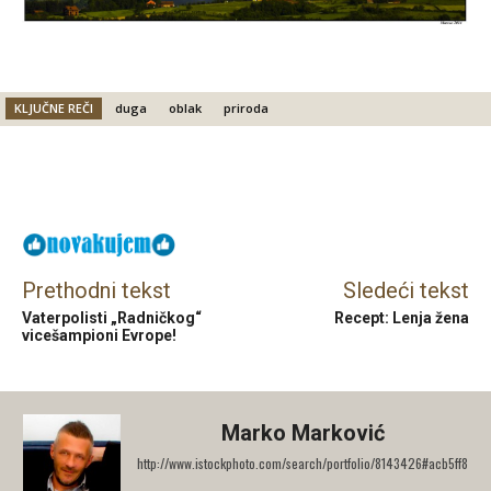
KLJUČNE REČI
duga
oblak
priroda
Facebook
X
Email
Prethodni tekst
Sledeći tekst
Vaterpolisti „Radničkog“
Recept: Lenja žena
vicešampioni Evrope!
Marko Marković
http://www.istockphoto.com/search/portfolio/8143426#acb5ff8