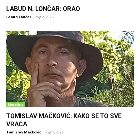
LABUD N. LONČAR: ORAO
Labud Lončar
-
avg 2, 2026
Mesečina
TOMISLAV MAČKOVIĆ: KAKO SE TO SVE
VRAĆA
Tomislav Mačković
-
avg 1, 2026