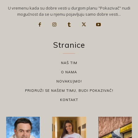
U vremenu kada su dobre vesti u durgom planu "Pokazivač" nudi
mogućnost da se u njemu pojavljuju samo dobre vesti...
Stranice
NAŠ TIM
O NAMA
NOVAKUJMO!
PRIDRUŽI SE NAŠEM TIMU, BUDI POKAZIVAČ!
KONTAKT