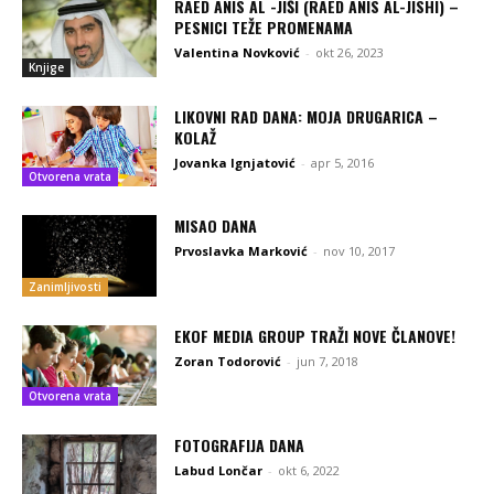
RAED ANIS AL -JIŠI (RAED ANIS AL-JISHI) –
PESNICI TEŽE PROMENAMA
Valentina Novković
-
okt 26, 2023
Knjige
LIKOVNI RAD DANA: MOJA DRUGARICA –
KOLAŽ
Jovanka Ignjatović
-
apr 5, 2016
Otvorena vrata
MISAO DANA
Prvoslavka Marković
-
nov 10, 2017
Zanimljivosti
EKOF MEDIA GROUP TRAŽI NOVE ČLANOVE!
Zoran Todorović
-
jun 7, 2018
Otvorena vrata
FOTOGRAFIJA DANA
Labud Lončar
-
okt 6, 2022