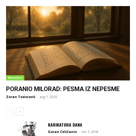
Mesečina
PORANIO MILORAD: PESMA IZ NEPESME
Zoran Todorović
-
avg 1, 2026
KARIKATURA DANA
Goran Ćeličanin
-
okt 7, 2018