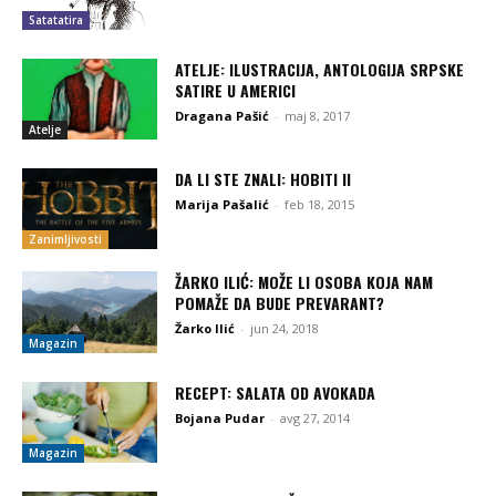
Satatatira
ATELJE: ILUSTRACIJA, ANTOLOGIJA SRPSKE
SATIRE U AMERICI
Dragana Pašić
-
maj 8, 2017
Atelje
DA LI STE ZNALI: HOBITI II
Marija Pašalić
-
feb 18, 2015
Zanimljivosti
ŽARKO ILIĆ: MOŽE LI OSOBA KOJA NAM
POMAŽE DA BUDE PREVARANT?
Žarko Ilić
-
jun 24, 2018
Magazin
RECEPT: SALATA OD AVOKADA
Bojana Pudar
-
avg 27, 2014
Magazin