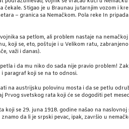
 rat podrazumevao, vojnik se vraćao kući u Nemačku 
a čekale. Stigao je u Braunau jutarnjim vozom i kre
tara – granica sa Nemačkom. Pola reke In pripada A
ojnika sa petlom, ali problem nastaje na nemačkoj st
u, koji se, eto, poštuje i u Velikom ratu, zabranjen
e, važi i danas).
petla i da mu niko do sada nije pravio problem! Zako
i i paragraf koji se na to odnosi.
ati na austrijsku polovinu mosta i da se petlu odrubi 
j Prvog svetskog rata koji će se dogoditi pet mese
ta koji se 29. juna 1918. godine našao na naslovnoj 
ne znamo da li je srpski pevac, ipak, završio u nemačk