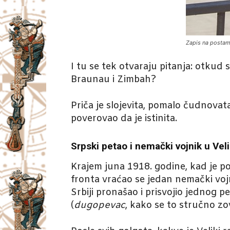
Zapis na posta
I tu se tek otvaraju pitanja: otkud 
Braunau i Zimbah?
Priča je slojevita, pomalo čudnovata 
poverovao da je istinita.
Srpski petao i nemački vojnik u Vel
Krajem juna 1918. godine, kad je p
fronta vraćao se jedan nemački vojn
Srbiji pronašao i prisvojio jednog pe
(
dugopevac
, kako se to stručno zov