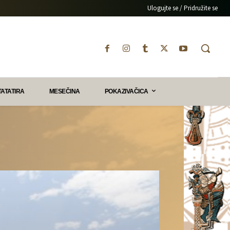
Ulogujte se / Pridružite se
TATATIRA
MESEČINA
POKAZIVAČICA