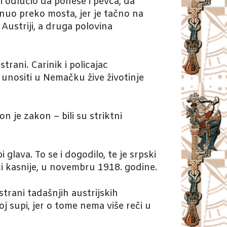
i odlučio da ponese i pevca, da
nuo preko mosta, jer je tačno na
ustriji, a druga polovina
rani. Carinik i policajac
o unositi u Nemačku žive životinje
n je zakon – bili su striktni
glava. To se i dogodilo, te je srpski
ci kasnije, u novembru 1918. godine.
strani tadašnjih austrijskih
oj supi, jer o tome nema više reči u