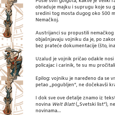
Posle svih golgota, kakve je Veliki
obraduje majku i suprugu koje su g
sredini tog mosta dugog oko 500 me
Nemačkoj.
Austrijanci su propustili nemačkog v
objašnjavaju vojniku da je, po zakon
bez prateće dokumentacije (što, inač
Uzalud je vojnik pričao odakle nosi 
policajac i carinik, te su mu pročital
Epilog: vojniku je naređeno da se vr
petao „pogubljen“, ne dočekavši kra
I dok sve ove detalje znamo iz teks
novina
Welt Blatt
(„Svetski list“), 
novinama…