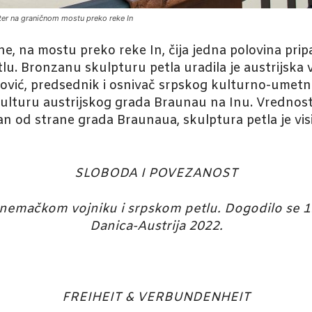
ter na graničnom mostu preko reke In
e, na mostu preko reke In, čija jedna polovina prip
u. Bronzanu skulpturu petla uradila je austrijska v
jaković, predsednik i osnivač srpskog kulturno-umet
 kulturu austrijskog grada Braunau na Inu. Vrednost
an od strane grada Braunaua, skulptura petla je vi
SLOBODA I POVEZANOST
 o nemačkom vojniku i srpskom petlu. Dogodilo se
Danica-Austrija 2022.
FREIHEIT & VERBUNDENHEIT