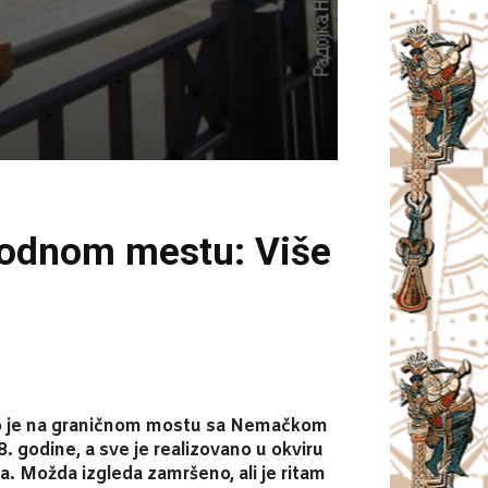
rodnom mestu: Više
bio je na graničnom mostu sa Nemačkom
8. godine, a sve je realizovano u okviru
a. Možda izgleda zamršeno, ali je ritam