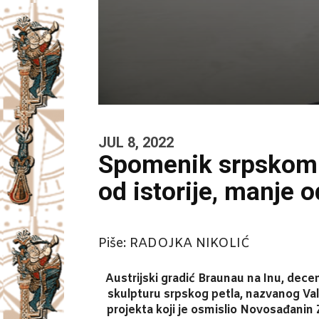
JUL 8, 2022
Spomenik srpskom p
od istorije, manje 
Piše:
RADOJKA NIKOLIĆ
Austrijski gradić Braunau na Inu, de
skulpturu srpskog petla, nazvanog Valte
projekta koji je osmislio Novosađanin 