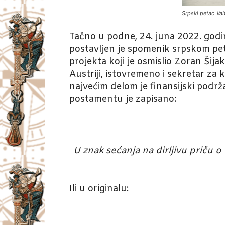
Srpski petao Val
Tačno u podne, 24. juna 2022. godin
postavljen je spomenik srpskom petl
projekta koji je osmislio Zoran Ši
Austriji, istovremeno i sekretar za
najvećim delom je finansijski podrž
postamentu je zapisano:
U znak sećanja na dirljivu priču
Ili u originalu: