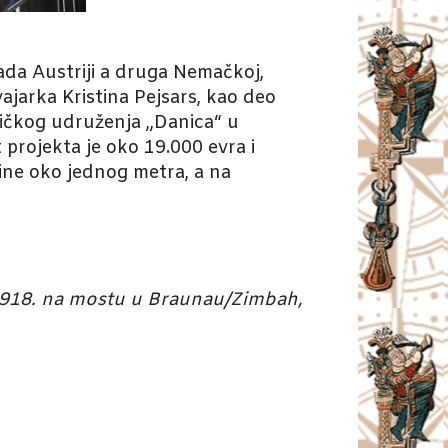
ada Austriji a druga Nemačkoj,
ajarka Kristina Pejsars, kao deo
ničkog udruženja „Danica“ u
 projekta je oko 19.000 evra i
sine oko jednog metra, a na
 1918. na mostu u Braunau/Zimbah,