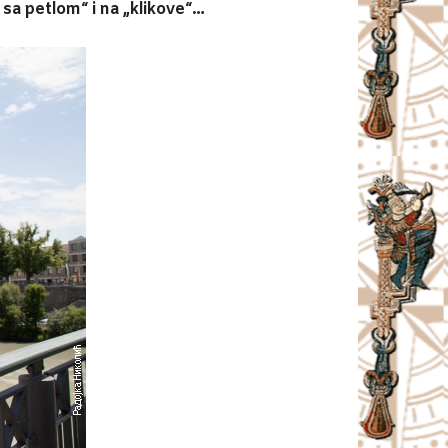
 sa petlom“ i na „klikove“…