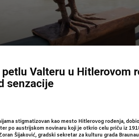
etlu Valteru u Hitlerovom 
od senzacije
cenijama stigmatizovan kao mesto Hitlerovog rođenja, do
r po austrijskom novinaru koji je otkrio celu priču iz 191
Zoran Šijaković, gradski sekretar za kulturu grada Braunau