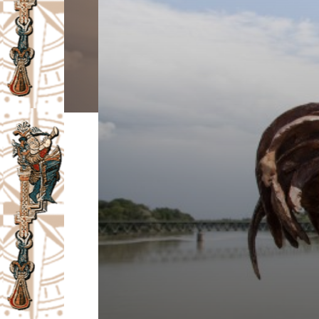
I
V
A
Č