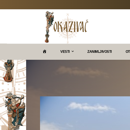
P
VESTI
ZANIMLJIVOSTI
OT
O
K
A
Z