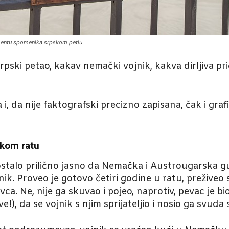
mentu spomenika srpskom petlu
srpski petao, kakav nemački vojnik, kakva dirljiva pr
i, da nije faktografski precizno zapisana, čak i graf
ikom ratu
ostalo prilično jasno da Nemačka i Austrougarska g
ik. Proveo je gotovo četiri godine u ratu, preživeo 
vca. Ne, nije ga skuvao i pojeo, naprotiv, pevac je bio
e!), da se vojnik s njim sprijateljio i nosio ga svud