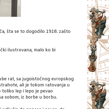
iča, šta se to dogodilo 1918. zašto
ički ilustrovana, malo ko bi
ube rat, sa jugoistočnog evropskog
strahote, ali je tokom ratovanja u
 toliko lep i lepo je pevao
a sa sobom, iz borbe u borbu.