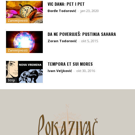
VIC DANA: PET I PET
Đorđe Todorović
-
jan 23, 2020
Zanimljivosti
DA NE POVERUJEŠ: PUSTINJA SAHARA
Zoran Todorović
-
okt 5, 2015
Zanimljivosti
TEMPORA ET SUI MORES
Ivan Veljković
-
okt 30, 2016
Strip