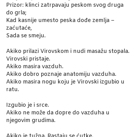
Prizor: klinci zatrpavaju peskom svog druga
do grla;
Kad kasnije umesto peska dođe zemlja –
zaćutaće,
Sada se smeju.
Akiko prilazi Virovskom i nudi masažu stopala.
Virovski pristaje.
Akiko masira vazduh.
Akiko dobro poznaje anatomiju vazduha.
Akiko masira nogu koju je Virovski izgubio u
ratu.
Izgubio je i srce.
Akiko ne može da dopre do vazduha u
njegovim grudima.
Akiko je tužna. Rastaju se ćutke.