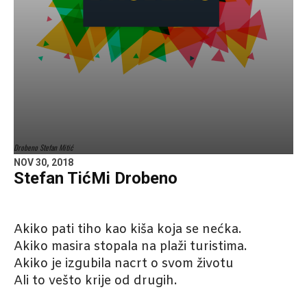
Drobeno Stefan Mitić
NOV 30, 2018
Stefan TićMi Drobeno
Akiko pati tiho kao kiša koja se nećka.
Akiko masira stopala na plaži turistima.
Akiko je izgubila nacrt o svom životu
Ali to vešto krije od drugih.