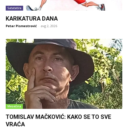
Satatatira
KARIKATURA DANA
Petar Pismestrović
-
avg 2, 2026
Mesečina
TOMISLAV MAČKOVIĆ: KAKO SE TO SVE
VRAĆA