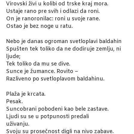
Virovski živi u kolibi od trske kraj mora.
Ustaje rano pre svih i odlazi da roni.
On je ranoronilac: roni u svoje rane.
Ostao je bez noge u ratu.
Nebo je danas ogroman svetloplavi baldahin
Spušten tek toliko da ne dodiruje zemlju, ni
ljude;
Tek toliko da mu se dive.
Sunce je žumance. Rovito –
Razliveno po svetloplavom baldahinu.
Plaža je krcata.
Pesak.
Suncobrani pobodeni kao bele zastave.
Ljudi su se u potpunosti predali
uživanju.
Svoju su prosečnost digli na nivo zabave.