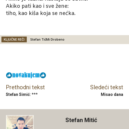
Akiko pati kao i sve žene:
tiho, kao kiša koja se nećka.
KLJUČNE REČI
Stefan TićMi Drobeno
Facebook
X
Email
Prethodni tekst
Sledeći tekst
Stefan Simić: ***
Misao dana
Stefan Mitić