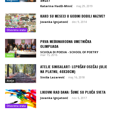
SRCE?
Katarina Hadži-Minić
-
maj 29, 2019
KAKO SU MESECI U GODINI DOBILI NAZIVE?
Jovanka Ignjatović
-
dec 9, 2014
Otvorena vrata
PRVA MEĐUNARODNA UMETNIČKA
OLIMPIJADA
SCUOLA DI POESIA - SCHOOL OF POETRY
-
mar 15, 2016
Vesti
ATELJE SINISALART: LEPRŠAV OSEĆAJ (ULJE
NA PLATNU, 40X30CM)
Siniša Lazarević
-
maj 16, 2018
Atelje
LIKOVNI RAD DANA: ŠUME SU PLUĆA SVETA
Jovanka Ignjatović
-
nov 6, 2017
Otvorena vrata