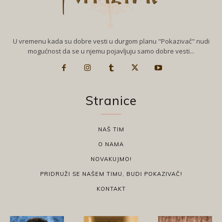
U vremenu kada su dobre vesti u durgom planu "Pokazivač" nudi
mogućnost da se u njemu pojavljuju samo dobre vesti...
Stranice
NAŠ TIM
O NAMA
NOVAKUJMO!
PRIDRUŽI SE NAŠEM TIMU, BUDI POKAZIVAČ!
KONTAKT