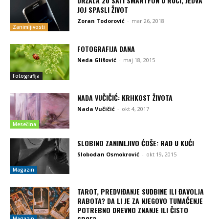
DRŽALA 20 SATI SMARTFON U RUCI, JEDVA
JOJ SPASLI ŽIVOT
Zoran Todorović
-
mar 26, 2018
Zanimljivosti
FOTOGRAFIJA DANA
Neda Glišović
-
maj 18, 2015
Fotografija
NADA VUČIČIĆ: KRHKOST ŽIVOTA
Nada Vučičić
-
okt 4, 2017
Mesečina
SLOBINO ZANIMLJIVO ĆOŠE: RAD U KUĆI
Slobodan Osmokrović
-
okt 19, 2015
Magazin
TAROT, PREDVIĐANJE SUDBINE ILI ĐAVOLJA
RABOTA? DA LI JE ZA NJEGOVO TUMAČENJE
POTREBNO DREVNO ZNANJE ILI ČISTO
Magazin