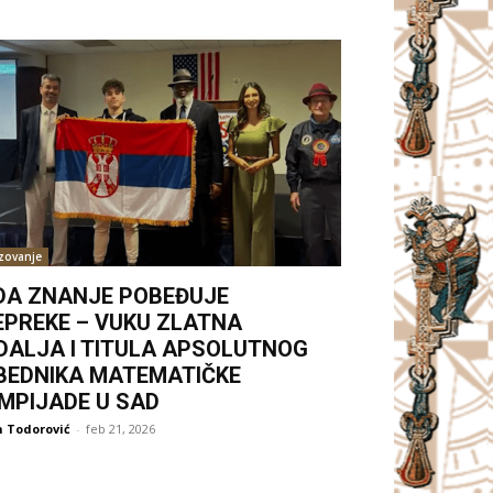
zovanje
DA ZNANJE POBEĐUJE
EPREKE – VUKU ZLATNA
DALJA I TITULA APSOLUTNOG
BEDNIKA MATEMATIČKE
IMPIJADE U SAD
 Todorović
-
feb 21, 2026