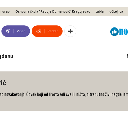
 i orao
Osnovna škola "Radoje Domanović" Kragujevac
tabla
učiteljica
Viber
ReddIt
egdanu
ić
 novakovanja. Čovek koji od života želi sve ili ništa, a trenutno živi negde iz