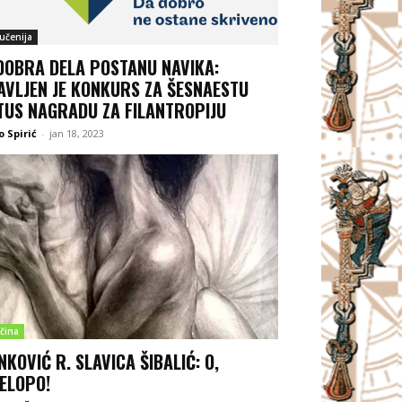
jučenija
DOBRA DELA POSTANU NAVIKA:
AVLJEN JE KONKURS ZA ŠESNAESTU
TUS NAGRADU ZA FILANTROPIJU
 Spirić
-
jan 18, 2023
čina
NKOVIĆ R. SLAVICA ŠIBALIĆ: O,
ELOPO!