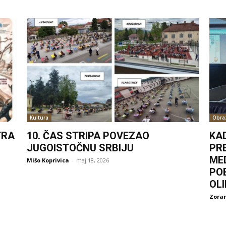
Kultura
Obra
TRA
10. ČAS STRIPA POVEZAO
KA
JUGOISTOČNU SRBIJU
PR
ME
Mišo Koprivica
-
maj 18, 2026
PO
OL
Zoran