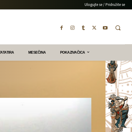
Ulogujte se / Pridružite se
TATATIRA
MESEČINA
POKAZIVAČICA