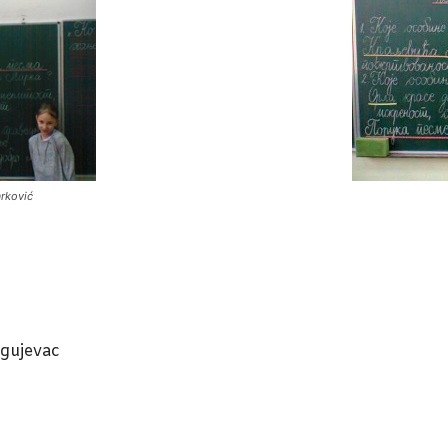
arković
gujevac