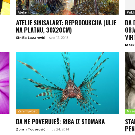
Atelje
Prikl
ATELJE SINISALART: REPRODUKCIJA (ULJE
DA 
NA PLATNU, 30X20CM)
OBJ
VIR
Siniša Lazarević
-
sep 12, 2018
Marko
Zanimljivosti
Mese
DA NE POVERUJEŠ: RIBA IZ STOMAKA
STA
PEN
Zoran Todorović
-
nov 24, 2014