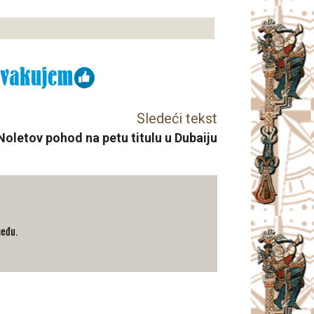
Sledeći tekst
Noletov pohod na petu titulu u Dubaiju
među.