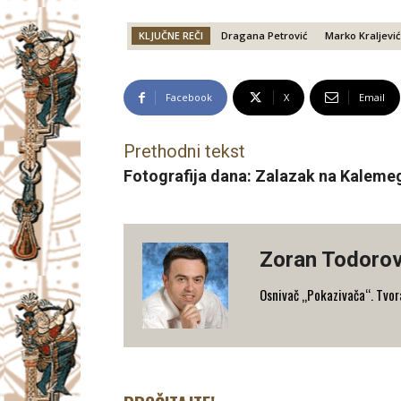
KLJUČNE REČI
Dragana Petrović
Marko Kraljević
Facebook
X
Email
Prethodni tekst
Fotografija dana: Zalazak na Kalem
Zoran Todorov
Osnivač „Pokazivača“. Tvorac