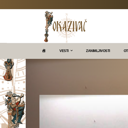
P
VESTI
ZANIMLJIVOSTI
OT
O
K
A
Z