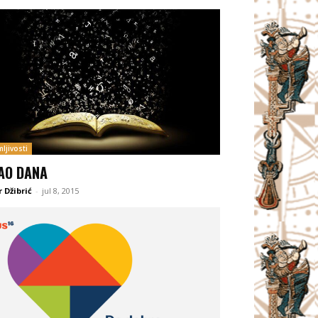
ljivosti
AO DANA
 Džibrić
-
jul 8, 2015