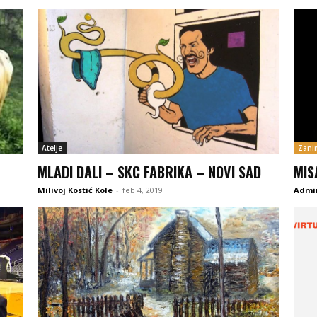
Atelje
Zanim
MLADI DALI – SKC FABRIKA – NOVI SAD
MIS
Milivoj Kostić Kole
-
feb 4, 2019
Admir