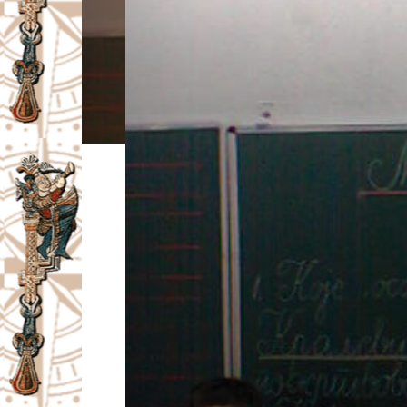
I
V
A
Č