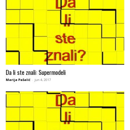
Da li ste znali: Supermodeli
Marija Pašalić
-
jun 4, 2017