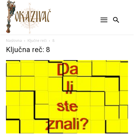
Naslovna
Ključne reči
8
Ključna reč: 8