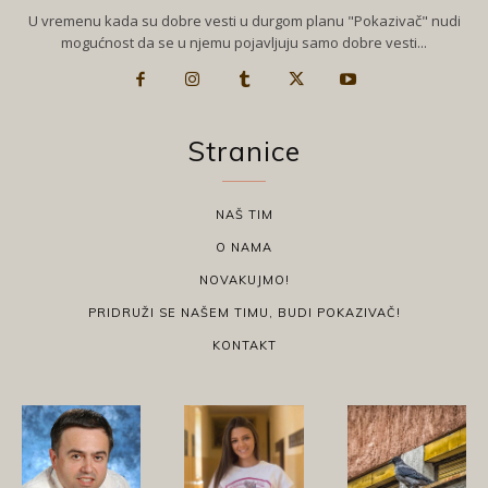
U vremenu kada su dobre vesti u durgom planu "Pokazivač" nudi
mogućnost da se u njemu pojavljuju samo dobre vesti...
Stranice
NAŠ TIM
O NAMA
NOVAKUJMO!
PRIDRUŽI SE NAŠEM TIMU, BUDI POKAZIVAČ!
KONTAKT