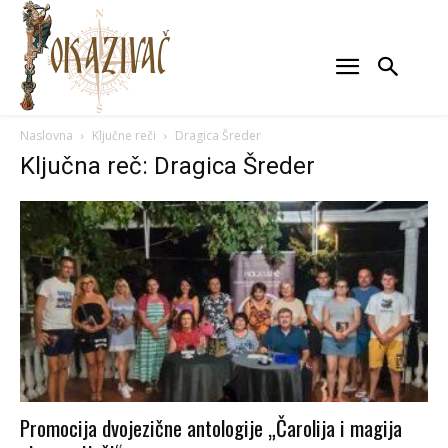
Naslovna
Ključne reči
Dragica Šreder
Ključna reč: Dragica Šreder
Promocija dvojezične antologije „Čarolija i magija