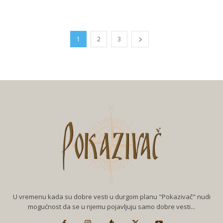
1
2
3
U vremenu kada su dobre vesti u durgom planu "Pokazivač" nudi
mogućnost da se u njemu pojavljuju samo dobre vesti...