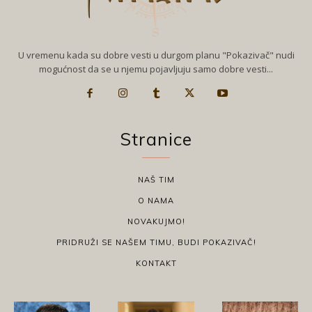
U vremenu kada su dobre vesti u durgom planu "Pokazivač" nudi
mogućnost da se u njemu pojavljuju samo dobre vesti...
Stranice
NAŠ TIM
O NAMA
NOVAKUJMO!
PRIDRUŽI SE NAŠEM TIMU, BUDI POKAZIVAČ!
KONTAKT