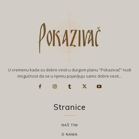
U vremenu kada su dobre vesti u durgom planu "Pokazivač" nudi
mogućnost da se u njemu pojavljuju samo dobre vesti...
Stranice
NAŠ TIM
O NAMA