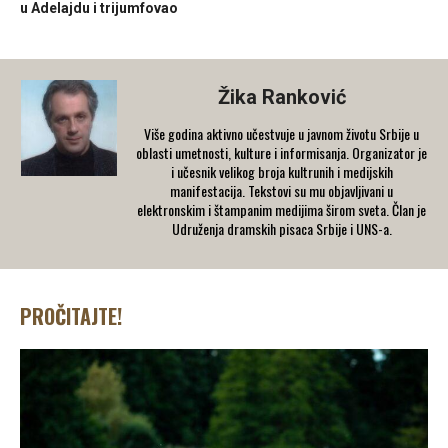
u Adelajdu i trijumfovao
Žika Ranković
Više godina aktivno učestvuje u javnom životu Srbije u
oblasti umetnosti, kulture i informisanja. Organizator je
i učesnik velikog broja kultrunih i medijskih
manifestacija. Tekstovi su mu objavljivani u
elektronskim i štampanim medijima širom sveta. Član je
Udruženja dramskih pisaca Srbije i UNS-a.
PROČITAJTE!