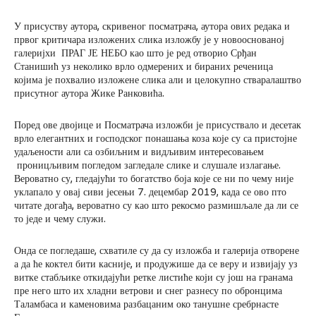
У присуству аутора, скривеног посматрача, аутора ових редака и
првог критичара изложених слика изложбу је у новооснованој
галеријхи ПРАГ ЈЕ НЕБО као што је ред отворио Срђан
Станишић уз неколико врло одмерених и бираних реченица
којима је похвалио изложене слика али и целокупно стваралаштво
присутног аутора Жике Ранковића.
Поред ове двојице и Посматрача изложби је присуствало и десетак
врло елегантних и господског понашања коза које су са пристојне
удаљености али са озбиљним и видљивим интересовањем
проницљивим погледом загледале слике и слушале излагање.
Вероватно су, гледајући то богатство боја које се ни по чему није
уклапало у овај сиви јесењи 7. децембар 2019, када се ово пто
читате догађа, вероватно су као што рекосмо размишљале да ли се
то једе и чему служи.
Онда се погледаше, схватиле су да су изложба и галерија отворене
а да ће коктел бити касније, и продужише да се веру и извијају уз
витке стабљике откидајући ретке листиће који су још на гранама
пре него што их хладни ветрови и снег разнесу по обронцима
Таламбаса и каменовима разбацаним око танушне сребрнасте