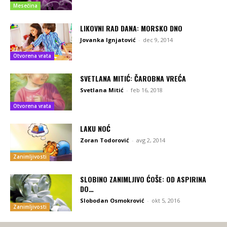
Mesečina
LIKOVNI RAD DANA: MORSKO DNO
Jovanka Ignjatović
-
dec 9, 2014
Otvorena vrata
SVETLANA MITIĆ: ČAROBNA VREĆA
Svetlana Mitić
-
feb 16, 2018
Otvorena vrata
LAKU NOĆ
Zoran Todorović
-
avg 2, 2014
Zanimljivosti
SLOBINO ZANIMLJIVO ĆOŠE: OD ASPIRINA
DO…
Slobodan Osmokrović
-
okt 5, 2016
Zanimljivosti