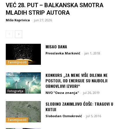
VEĆ 28. PUT – BALKANSKA SMOTRA
MLADIH STRIP AUTORA
Mišo Koprivica
-
jun 27, 2026
MISAO DANA
Prvoslavka Marković
-
jan 1, 2018
Zanimljivosti
KONKURS „ZA MENE VIŠE DILEMA NE
POSTOJI, OD ENERGIJE SU NAJBOLJI
OBNOVLJIVI IZVORI“
Fotografija
NVO "Oaza znanja"
-
jul 26, 2019
SLOBINO ZANIMLJIVO ĆOŠE: TRAGOVI U
KUTIJI
Slobodan Osmokrović
-
jul 5, 2016
Zanimljivosti