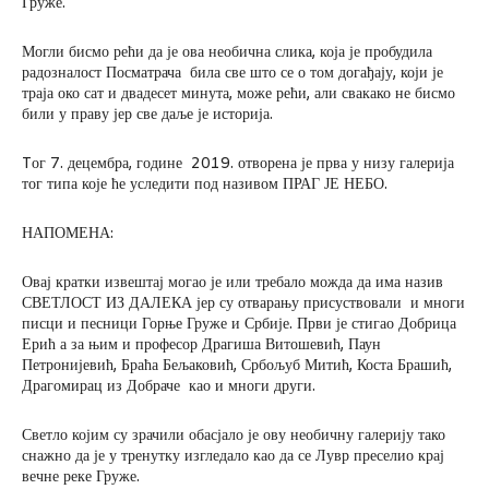
Груже.
Могли бисмо рећи да је ова необична слика, која је пробудила
радозналост Посматрача била све што се о том догађају, који је
траја око сат и двадесет минута, може рећи, али свакако не бисмо
били у праву јер све даље је историја.
Tог 7. децембра, године 2019. отворена је прва у низу галерија
тог типа које ће уследити под називом ПРАГ ЈЕ НЕБО.
НАПОМЕНА:
Овај кратки извештај могао је или требало можда да има назив
СВЕТЛОСТ ИЗ ДАЛЕКА јер су отварању присуствовали и многи
писци и песници Горње Груже и Србије. Први је стигао Добрица
Ерић а за њим и професор Драгиша Витошевић, Паун
Петронијевић, Браћа Бељаковић, Србољуб Митић, Коста Брашић,
Драгомирац из Добраче као и многи други.
Светло којим су зрачили обасјало је ову необичну галерију тако
снажно да је у тренутку изгледало као да се Лувр преселио крај
вечне реке Груже.