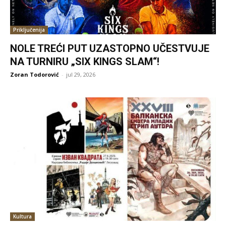
Priključenija
NOLE TREĆI PUT UZASTOPNO UČESTVUJE
NA TURNIRU „SIX KINGS SLAM“!
Zoran Todorović
-
jul 29, 2026
Kultura