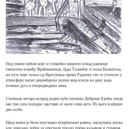
Под сивим небом које се злокобно ширило изнад равнице
смештене између Враћевшнице, брда Таламбас и поља Калипоља,
на путу који таласа од Крагујевца према Руднику све се утопило у
атмосферу касне децембарске јесени која клизи ка дану када
почиње дуга и непредвидива зима.
Стотинак метара испред родне куће песника Добрице Ерића, негде
око три сата поподне заустави се мали сиви ауто. Из њега изађоше
две особе.
Пред њима је била неугледна искривљена рампа, закључана, ниска
али довољно добра да прегради пролаз према каљавом и гуравом