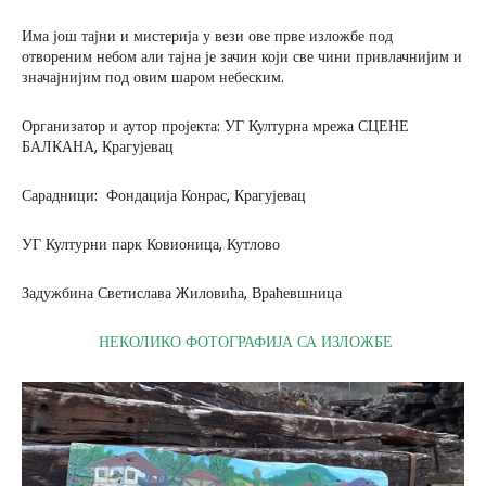
Има још тајни и мистерија у вези ове прве изложбе под
отвореним небом али тајна је зачин који све чини привлачнијим и
значајнијим под овим шаром небеским.
Организатор и аутор пројекта: УГ Културна мрежа СЦЕНЕ
БАЛКАНА, Крагујевац
Сарадници: Фондација Конрас, Крагујевац
УГ Културни парк Ковионица, Кутлово
Задужбина Светислава Жиловића, Враћевшница
НЕКОЛИКО ФОТОГРАФИЈА СА ИЗЛОЖБЕ