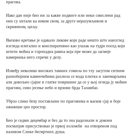
прагова.
Иако дан није био ни за какве подвиге или неки смислени рад
они су хитали ка неком свом, за друге неразумљивом и
скривеном, циљу.
Њихово кретање је одавало ликове који раде нешто што наизглед
изгледа илегално и конспиративно као улазак на тудји посед који
штити моћна и горопадна рампа која пре може да засмеје
намерника него спречи у делу.
Између неколико високих тамних гомила по тлу засутом ситним
разнобојним каменчићима разлила се вода плитка и занемарљива
али довољно сјајне и глатке површине да се у њој огледа ју моћни
прагови, сиво јесење небо и врхови брда Таламбас.
Убрзо слике беху постављене по праговима и њихов сјај и боје
оживеше цео простор.
Био је седми децембар и без да то зна радознали и докони
посматрач присуствовао је првој изложби на отвореном под
називом Слике бесмртних душа.