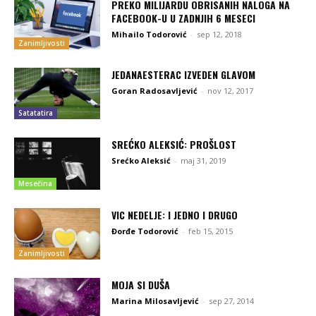
PREKO MILIJARDU OBRISANIH NALOGA NA
FACEBOOK-U U ZADNJIH 6 MESECI
Mihailo Todorović
-
sep 12, 2018
Zanimljivosti
JEDANAESTERAC IZVEDEN GLAVOM
Goran Radosavljević
-
nov 12, 2017
Satatatira
SREĆKO ALEKSIĆ: PROŠLOST
Srećko Aleksić
-
maj 31, 2019
Mesečina
VIC NEDELJE: I JEDNO I DRUGO
Đorđe Todorović
-
feb 15, 2015
Zanimljivosti
MOJA SI DUŠA
Marina Milosavljević
-
sep 27, 2014