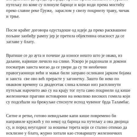
путељку по коме су плинуле барице и који води према мостићу
преко славне реке Груже, зараслом у свелу поцрнелу траву, чичак
и трње.
После краћег договора одустадоше од идеје да преко расквашене
пољане заобиђу рампу јер је претила објективна опасност да се
заглаве у блату.
Вратише се до аута и почеше да износе нешто што је овако, из
даљине, највише личило на слике. Ускоро је радознали и докони
посматрач заиста могао да се увери да су ти необични
правогуаоници већи и мањи били заправо осликани јарким бојама
и заиста све ово већ прерасте у загонетку. Зашто би неко по
оваквом времену са двадесетак слика климао низ расплинути
путељак нарочито ако су на крају тог пута само поцрнели од кише
железнички прагови истоварени на неколико високих гомила који
су подсећали на брежуљке стиснуте испод чувеног брда Таламбас.
Ситне и ретке, готово невидљиве капи кише повремено би
направиле кружић у по некој од барица на путељку а ова двојица
су, и поред неугодног за ношење терета који се стално отимао да
исклизне у блато, журно хитали као стоваришту железничких