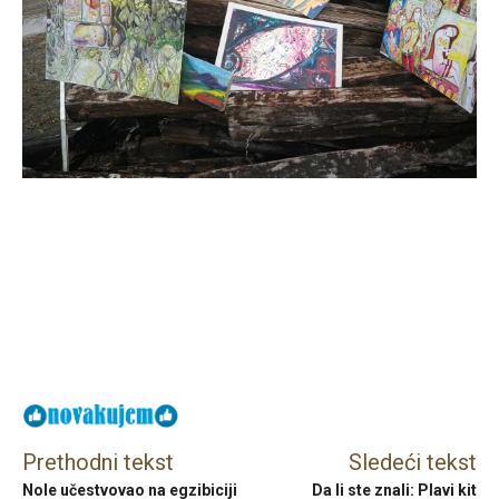
Facebook
X
Email
Prethodni tekst
Sledeći tekst
Nole učestvovao na egzibiciji
Da li ste znali: Plavi kit