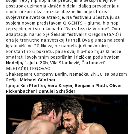
svojim rep / hip hop interpretacijama Šekspira. Njihov
postupak uzimanja klasičnih dela i daljeg prevođenja u
moderni kontekst muzike obezbedio im je status
svojevrsne svetske atrakcije. Na festivalu učestvuju sa
svojom novom predstavom Q GENTS – gluma, hip hop i
rep sjedinjeni su u komadu “Dva viteza iz Verone”. Ovu
adaptaciju naručio je Šekspir festival iz Oregona (SAD) i
ona je trenutno na svetskoj turneji. Dva glumca na sceni
igraju više od 20 likova, ne napuštajući pozornicu,
konstantno u pokretu, pa se ovaj hip-hop mjuzikl može
smatrati i svojvrsnim pozorišnim i fizičkim poduhvatom.
Nedelja, 1. jul u 20h
, Vila Stanković, Čortanovci*
MLETAČKI TRGOVAC
Shakespeare Company Berlin, Nemačka, 2h 30′ sa pauzom
Režija:
Michael Günther
Igraju:
Kim Pfeiffer, Vera Kreyer, Benjamin Plath, Oliver
Rickenbacher i Danuiel Schröder