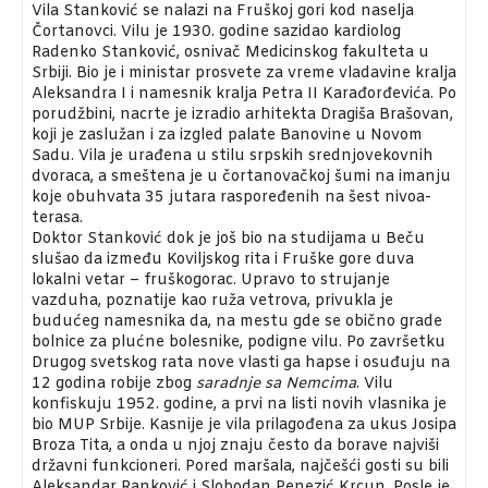
Vila Stanković se nalazi na Fruškoj gori kod naselja
Čortanovci. Vilu je 1930. godine sazidao kardiolog
Radenko Stanković, osnivač Medicinskog fakulteta u
Srbiji. Bio je i ministar prosvete za vreme vladavine kralja
Aleksandra I i namesnik kralja Petra II Karađorđevića. Po
porudžbini, nacrte je izradio arhitekta Dragiša Brašovan,
koji je zaslužan i za izgled palate Banovine u Novom
Sadu. Vila je urađena u stilu srpskih srednjovekovnih
dvoraca, a smeštena je u čortanovačkoj šumi na imanju
koje obuhvata 35 jutara raspoređenih na šest nivoa-
terasa.
Doktor Stanković dok je još bio na studijama u Beču
slušao da između Koviljskog rita i Fruške gore duva
lokalni vetar – fruškogorac. Upravo to strujanje
vazduha, poznatije kao ruža vetrova, privukla je
budućeg namesnika da, na mestu gde se obično grade
bolnice za plućne bolesnike, podigne vilu. Po završetku
Drugog svetskog rata nove vlasti ga hapse i osuđuju na
12 godina robije zbog
saradnje sa Nemcima
. Vilu
konfiskuju 1952. godine, a prvi na listi novih vlasnika je
bio MUP Srbije. Kasnije je vila prilagođena za ukus Josipa
Broza Tita, a onda u njoj znaju često da borave najviši
državni funkcioneri. Pored maršala, najčešći gosti su bili
Aleksandar Ranković i Slobodan Penezić Krcun. Posle je