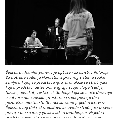
Šekspirov Hamlet ponovo je optužen za ubistvo Polonija.
Za potrebe suđenja Hamletu, iz pravnog sistema svake
zemlje u kojoj se predstava igra, pronalaze se stručnjaci
koji u predstavi autonomno igraju svoje uloge (sudija,
tužilac, advokat, veštak …). Suđenja koja se inače dešavaju
u zatvorenim sudskim prostorima sada postaju deo
pozorišne umetnosti. Glumci su samo pojedini likovi iz
Šekspirovog dela. U predstavu se uvode stručnjaci iz sveta
prava, i oni se menjaju sa svakim izvođenjem. Ni jedna
predstava nije ista, svaka presuda je drugačija i zavisi