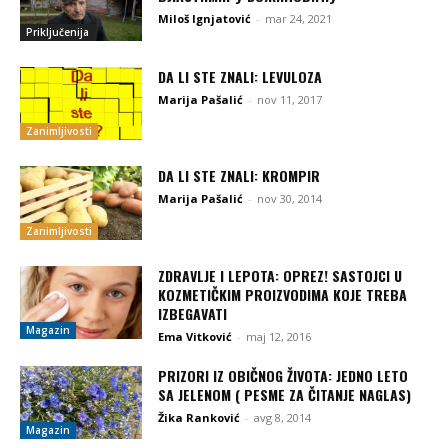
Miloš Ignjatović
-
mar 24, 2021
Priključenija
DA LI STE ZNALI: LEVULOZA
Marija Pašalić
-
nov 11, 2017
Zanimljivosti
DA LI STE ZNALI: KROMPIR
Marija Pašalić
-
nov 30, 2014
Zanimljivosti
ZDRAVLJE I LEPOTA: OPREZ! SASTOJCI U
KOZMETIČKIM PROIZVODIMA KOJE TREBA
IZBEGAVATI
Magazin
Ema Vitković
-
maj 12, 2016
PRIZORI IZ OBIČNOG ŽIVOTA: JEDNO LETO
SA JELENOM ( PESME ZA ČITANJE NAGLAS)
Žika Ranković
-
avg 8, 2014
Magazin