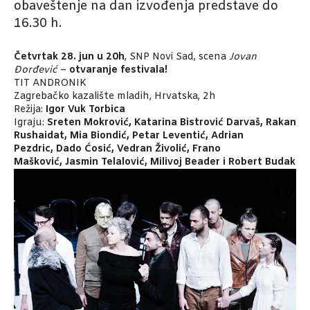
obaveštenje na dan izvođenja predstave do
16.30 h.
Četvrtak 28. jun u 20h
, SNP Novi Sad, scena
Jovan
Đorđević
–
otvaranje festivala!
TIT ANDRONIK
Zagrebačko kazalište mladih, Hrvatska, 2h
Režija:
Igor Vuk Torbica
Igraju:
Sreten Mokrović, Katarina Bistrović Darvaš, Rakan
Rushaidat, Mia Biondić, Petar Leventić, Adrian
Pezdric, Dado Ćosić, Vedran Živolić, Frano
Mašković, Jasmin Telalović, Milivoj Beader i Robert Budak