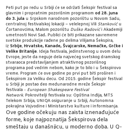
Peti put po redu u Srbiji će se održati Šekspir festival sa
glavnim i propratnim pozorišnim programom
od 28. juna
do 3. jula
u Srpskom narodnom pozorištu u Novom Sadu,
centralnoj festivalskoj lokaciji – velelepnoj Vili
Stanković
u
Čortanovcima, Malom pozorištu
Duško Radović
i Akademiji
umetnosti Novi Sad
.
Publici će biti prikazane savremene
svetske produkcije rađene po delima Vilijama Šekspira,
iz
Srbije
,
Hrvatske, Kanade, Švajcarske, Nemačke, Grčke i
Velike Britanije
. Ideja festivala, jedinstvenog u ovom delu
Evrope, jeste da neguje dela najvećeg svetskog dramskog
stvaraoca predstavljanjem atraktivnog pozorišnog
programa pod vedrim nebom, kako je to bilo i u Šekspirovo
vreme. Program će ove godine po prvi put biti proširen i
Šekspirom za Veliku decu. Od 2015. godine Šekspir festival
u Srbiji je postao deo međunarodne mreže Šekspir
festivala ‒
European Shakespeare Festival
Network
. Pokrovitelji festivala su: Opština Inđija, MTS
Telekom Srbija, UNIQA osiguranje u Srbiji, Autonomna
pokrajina Vojvodine i Ministarstvo kulture i informisanja.
Ove godine očekuju nas zaista iznenađujuće
forme, koje najpoznatija Šekspirova dela
smeštaju u današnjicu, u moderno doba. U Q-