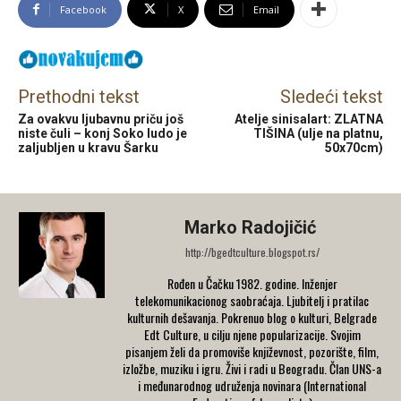
Facebook
X
Email
Prethodni tekst
Sledeći tekst
Za ovakvu ljubavnu priču još
Atelje sinisalart: ZLATNA
niste čuli – konj Soko ludo je
TIŠINA (ulje na platnu,
zaljubljen u kravu Šarku
50x70cm)
Marko Radojičić
http://bgedtculture.blogspot.rs/
Rođen u Čačku 1982. godine. Inženjer
telekomunikacionog saobraćaja. Ljubitelj i pratilac
kulturnih dešavanja. Pokrenuo blog o kulturi, Belgrade
Edt Culture, u cilju njene popularizacije. Svojim
pisanjem želi da promoviše književnost, pozorište, film,
izložbe, muziku i igru. Živi i radi u Beogradu. Član UNS-a
i međunarodnog udruženja novinara (International