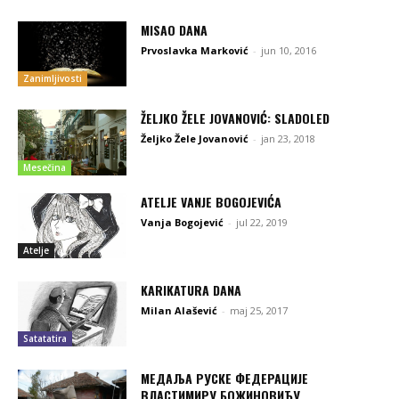
MISAO DANA
Prvoslavka Marković
-
jun 10, 2016
Zanimljivosti
ŽELJKO ŽELE JOVANOVIĆ: SLADOLED
Željko Žele Jovanović
-
jan 23, 2018
Mesečina
ATELJE VANJE BOGOJEVIĆA
Vanja Bogojević
-
jul 22, 2019
Atelje
KARIKATURA DANA
Milan Alašević
-
maj 25, 2017
Satatatira
МЕДАЉА РУСКЕ ФЕДЕРАЦИЈЕ
ВЛАСТИМИРУ БОЖИНОВИЋУ