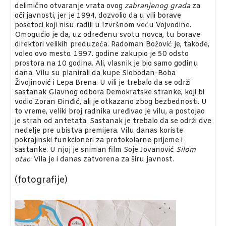
delimično otvaranje vrata ovog
zabranjenog grada
za
oči javnosti, jer je 1994, dozvolio da u vili borave
posetoci koji nisu radili u Izvršnom veću Vojvodine.
Omogućio je da, uz određenu svotu novca, tu borave
direktori velikih preduzeća. Radoman Božović je, takođe,
voleo ovo mesto. 1997. godine zakupio je 50 odsto
prostora na 10 godina. Ali, vlasnik je bio samo godinu
dana. Vilu su planirali da kupe Slobodan-Boba
Živojinović i Lepa Brena. U vili je trebalo da se održi
sastanak Glavnog odbora Demokratske stranke, koji bi
vodio Zoran Đinđić, ali je otkazano zbog bezbednosti. U
to vreme, veliki broj radnika uređivao je vilu, a postojao
je strah od antetata. Sastanak je trebalo da se održi dve
nedelje pre ubistva premijera. Vilu danas koriste
pokrajinski funkcioneri za protokolarne prijeme i
sastanke. U njoj je sniman film Soje Jovanović
Silom
otac
. Vila je i danas zatvorena za širu javnost.
(fotografije)