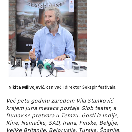
Nikita Milivojević
, osnivač i direktor Šekspir festivala
Već petu godinu zaredom Vila Stanković
krajem juna meseca postaje Glob teatar, a
Dunav se pretvara u Temzu. Gosti iz Indije,
Kine, Nemačke, SAD, Irana, Finske, Belgije,
Velike Britanije, Belorusije, Turske, Španije,