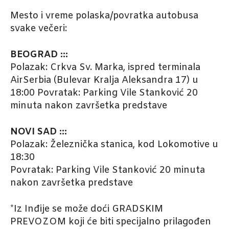
Mesto i vreme polaska/povratka autobusa
svake večeri:
BEOGRAD :::
Polazak: Crkva Sv. Marka, ispred terminala
AirSerbia (Bulevar Kralja Aleksandra 17) u
18:00 Povratak: Parking Vile Stanković 20
minuta nakon završetka predstave
NOVI SAD :::
Polazak: Železnička stanica, kod Lokomotive u
18:30
Povratak: Parking Vile Stanković 20 minuta
nakon završetka predstave
*Iz Inđije se može doći GRADSKIM
PREVOZOM koji će biti specijalno prilagođen