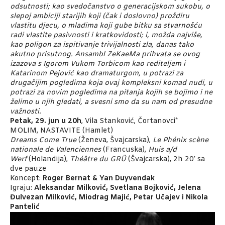
odsutnosti; kao svedočanstvo o generacijskom sukobu, o
slepoj ambiciji starijih koji (čak i doslovno) proždiru
vlastitu djecu, o mladima koji gube bitku sa stvarnošću
radi vlastite pasivnosti i kratkovidosti; i, možda najviše,
kao poligon za ispitivanje trivijalnosti zla, danas tako
akutno prisutnog. Ansambl ZeKaeMa prihvata se ovog
izazova s Igorom Vukom Torbicom kao rediteljem i
Katarinom Pejović kao dramaturgom, u potrazi za
drugačijim pogledima koja ovaj kompleksni komad nudi, u
potrazi za novim pogledima na pitanja kojih se bojimo i ne
želimo u njih gledati, a svesni smo da su nam od presudne
važnosti.
Petak,
29. jun u 20h
, Vila Stanković, Čortanovci*
MOLIM, NASTAVITE (Hamlet)
Dreams Come True
(Ženeva, Švajcarska),
Le Phénix scène
nationale de Valenciennes
(Francuska),
Huis a/d
Werf
(Holandija),
Théâtre du GRÜ
(Švajcarska), 2h 20′ sa
dve pauze
Koncept:
Roger Bernat & Yan Duyvendak
Igraju:
A
leksandar Milković, Svetlana Bojković, Jelena
Đulvezan Milković, Miodrag Majić, Petar Učajev i Nikola
Pantelić