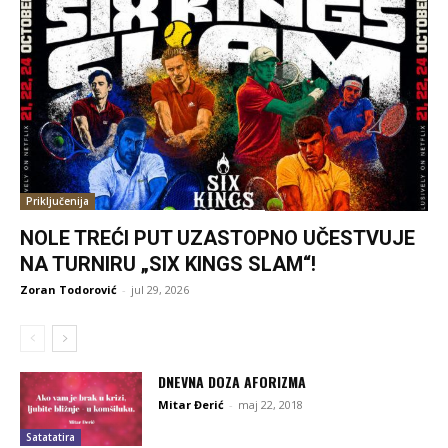
Priključenija
NOLE TREĆI PUT UZASTOPNO UČESTVUJE
NA TURNIRU „SIX KINGS SLAM“!
Zoran Todorović
-
jul 29, 2026
DNEVNA DOZA AFORIZMA
Mitar Đerić
-
maj 22, 2018
Satatatira