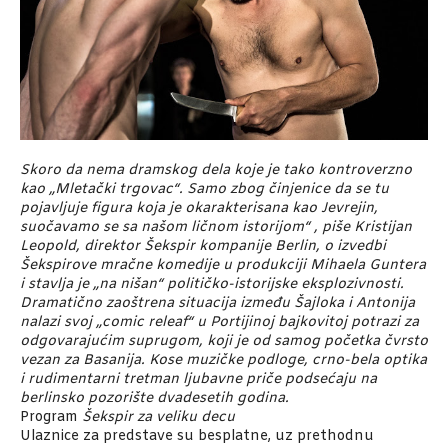
Skoro da nema dramskog dela koje je tako kontroverzno
kao „Mletački trgovac“. Samo zbog činjenice da se tu
pojavljuje figura koja je okarakterisana kao Jevrejin,
suočavamo se sa našom ličnom istorijom“ , piše Kristijan
Leopold, direktor Šekspir kompanije Berlin, o izvedbi
Šekspirove mračne komedije u produkciji Mihaela Guntera
i stavlja je „na nišan“ političko-istorijske eksplozivnosti.
Dramatično zaoštrena situacija između Šajloka i Antonija
nalazi svoj „comic releaf“ u Portijinoj bajkovitoj potrazi za
odgovarajućim suprugom, koji je od samog početka čvrsto
vezan za Basanija. Kose muzičke podloge, crno-bela optika
i rudimentarni tretman ljubavne priče podsećaju na
berlinsko pozorište dvadesetih godina.
Program
Šekspir za veliku decu
Ulaznice za predstave su besplatne, uz prethodnu