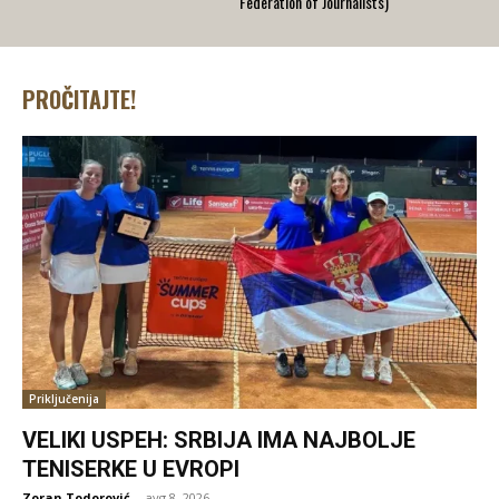
Federation of Journalists)
PROČITAJTE!
Priključenija
VELIKI USPEH: SRBIJA IMA NAJBOLJE
TENISERKE U EVROPI
Zoran Todorović
-
avg 8, 2026