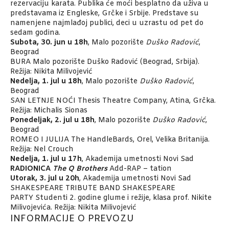
rezervaciju karata. Publika će moći besplatno da uživa u
predstavama iz Engleske, Grčke i Srbije. Predstave su
namenjene najmlađoj publici, deci u uzrastu od pet do
sedam godina.
Subota, 30. jun u 18h
, Malo pozorište
Duško Radović
,
Beograd
BURA Malo pozorište Duško Radović (Beograd, Srbija).
Režija: Nikita Milivojević
Nedelja,
1. jul u 18h
, Malo pozorište
Duško Radović
,
Beograd
SAN LETNJE NOĆI Thesis Theatre Company, Atina, Grčka.
Režija: Michalis Sionas
Ponedeljak,
2. jul u 18h
, Malo pozorište
Duško Radović
,
Beograd
ROMEO I JULIJA The HandleBards, Orel, Velika Britanija.
Režija: Nel Crouch
Nedelja,
1. jul u 17h
, Akademija umetnosti Novi Sad
RADIONICA
The Q Brothers
Add-RAP – tation
Utorak,
3. jul u 20h
, Akademija umetnosti Novi Sad
SHAKESPEARE TRIBUTE BAND SHAKESPEARE
PARTY Studenti 2. godine glume i režije, klasa prof. Nikite
Milivojevića. Režija: Nikita Milivojević
INFORMACIJE O PREVOZU