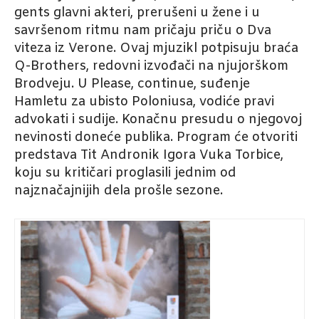
gents glavni akteri, prerušeni u žene i u
savršenom ritmu nam pričaju priču o Dva
viteza iz Verone. Ovaj mjuzikl potpisuju braća
Q-Brothers, redovni izvođači na njujorškom
Brodveju. U Please, continue, suđenje
Hamletu za ubisto Poloniusa, vodiće pravi
advokati i sudije. Konačnu presudu o njegovoj
nevinosti doneće publika. Program će otvoriti
predstava Tit Andronik Igora Vuka Torbice,
koju su kritičari proglasili jednim od
najznačajnijih dela prošle sezone.