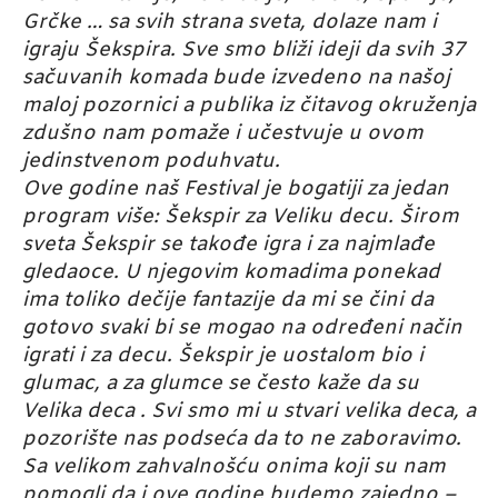
Grčke … sa svih strana sveta, dolaze nam i
igraju Šekspira. Sve smo bliži ideji da svih 37
sačuvanih komada bude izvedeno na našoj
maloj pozornici a publika iz čitavog okruženja
zdušno nam pomaže i učestvuje u ovom
jedinstvenom poduhvatu.
Ove godine naš Festival je bogatiji za jedan
program više: Šekspir za Veliku decu. Širom
sveta Šekspir se takođe igra i za najmlađe
gledaoce. U njegovim komadima ponekad
ima toliko dečije fantazije da mi se čini da
gotovo svaki bi se mogao na određeni način
igrati i za decu. Šekspir je uostalom bio i
glumac, a za glumce se često kaže da su
Velika deca . Svi smo mi u stvari velika deca, a
pozorište nas podseća da to ne zaboravimo.
Sa velikom zahvalnošću onima koji su nam
pomogli da i ove godine budemo zajedno –