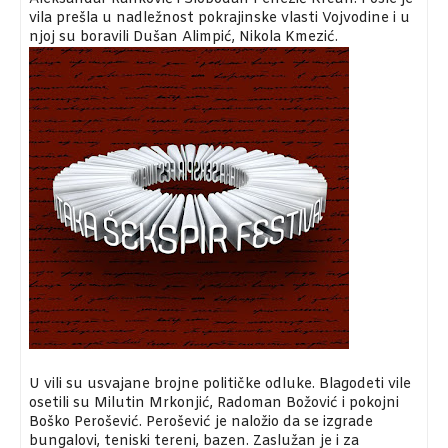
vila prešla u nadležnost pokrajinske vlasti Vojvodine i u
njoj su boravili Dušan Alimpić, Nikola Kmezić.
U vili su usvajane brojne političke odluke. Blagodeti vile
osetili su Milutin Mrkonjić, Radoman Božović i pokojni
Boško Perošević. Perošević je naložio da se izgrade
bungalovi, teniski tereni, bazen. Zaslužan je i za