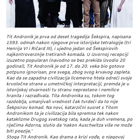
Tit Andronik je prva od deset tragedija Šekspira, napisana
1593. odmah nakon njegove prve istorijske tetralogije (tri
Henrija VI i Ričard III), i ujedno jedan od Šekspirovih
najkontroverznije tretiranih komada. U izvornoj recepciji
izuzetno popularan (navodno se bez prekida izvodio 20
godina!), Tit Andronik je od 17. do 20. veka bio gotovo
potpuno ignorisan, pre svega, zbog svog krvavog zapleta.
Kao da se zapadna civilizacija licemerno htela odreći svoje
krvoločne strane u umetničkoj interpretaciji, premda je u
istorijskoj stvarnosti tu stranu neprestano i nemilice
hranila i razrađivala. Tita Andronika su, tokom tog
razdoblja, umanjivali vrednost čak tvrdeći da to nije
Šekpsirov komad. Na novi, katarzični susret s Titom
Andronikom ta je civilizacija bila spremna tek nakon
kataklizme Drugog svetskog rata, kada je duh vremena, po
riječima Adorna, slutio da ‘nakon Auschwitza više ne može
biti poezije.’
Stoga Tit Andronik. Kao drama o krizi vođe, o njegovoj