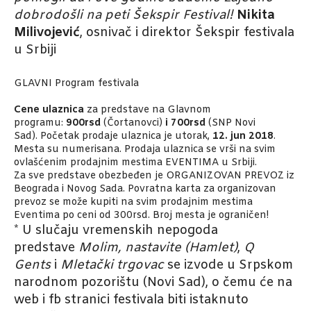
dobrodošli na peti Šekspir Festival!
Nikita
Milivojević
, osnivač i direktor Šekspir festivala
u Srbiji
GLAVNI Program festivala
Cene ulaznica
za predstave na Glavnom
programu:
900rsd
(Čortanovci)
i 700rsd
(SNP Novi
Sad). Početak prodaje ulaznica je utorak,
12
. jun 2018
.
Mesta su numerisana. Prodaja ulaznica se vrši na svim
ovlašćenim prodajnim mestima EVENTIMA u Srbiji.
Za sve predstave obezbeđen je ORGANIZOVAN PREVOZ iz
Beograda i Novog Sada. Povratna karta za organizovan
prevoz se može kupiti na svim prodajnim mestima
Eventima po ceni od 300rsd. Broj mesta je ograničen!
* U slučaju vremenskih nepogoda
predstave
Molim, nastavite (Hamlet)
,
Q
Gents
i
Mletački trgovac
se izvode u Srpskom
narodnom pozorištu (Novi Sad), o čemu će na
web i fb stranici festivala biti istaknuto