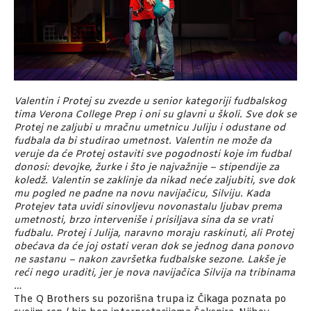
Valentin i Protej su zvezde u senior kategoriji fudbalskog
tima Verona College Prep i oni su glavni u školi. Sve dok se
Protej ne zaljubi u mračnu umetnicu Juliju i odustane od
fudbala da bi studirao umetnost. Valentin ne može da
veruje da će Protej ostaviti sve pogodnosti koje im fudbal
donosi: devojke, žurke i što je najvažnije – stipendije za
koledž. Valentin se zaklinje da nikad neće zaljubiti, sve dok
mu pogled ne padne na novu navijačicu, Silviju. Kada
Protejev tata uvidi sinovljevu novonastalu ljubav prema
umetnosti, brzo interveniše i prisiljava sina da se vrati
fudbalu. Protej i Julija, naravno moraju raskinuti, ali Protej
obećava da će joj ostati veran dok se jednog dana ponovo
ne sastanu – nakon završetka fudbalske sezone. Lakše je
reći nego uraditi, jer je nova navijačica Silvija na tribinama
…
The Q Brothers su pozorišna trupa iz Čikaga poznata po