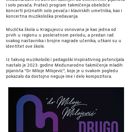
i solo pevača. Prateći program takmičenja obeležiće
koncerti priznatih solo pevača i klavirskih umetnika, kao i
koncertna muzikološka predavanja.
Muzička škola u Kragujevcu osnovana je kao jedna od
prvih u regionu u posleratnom periodu, a predan rad
svakog nastavnika i brojne nagrade učenika, utkani su u
identitet ove škole.
Iz takvog muzikološki i pedagoški inspirativnog potencijala
nastalo je 2023. godine Međunarodno takmičenje mladih
pijanista “Dr Miloje Milojević“, koje je u svakom pogledu
pokazalo da dostojno neguje ime i delo kompozitora.