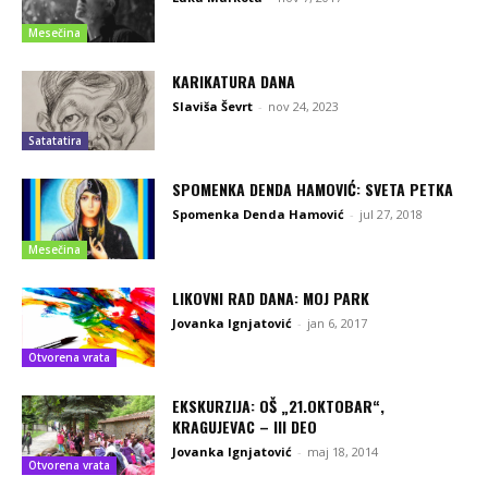
Mesečina
KARIKATURA DANA
Slaviša Ševrt
-
nov 24, 2023
Satatatira
SPOMENKA DENDA HAMOVIĆ: SVETA PETKA
Spomenka Denda Hamović
-
jul 27, 2018
Mesečina
LIKOVNI RAD DANA: MOJ PARK
Jovanka Ignjatović
-
jan 6, 2017
Otvorena vrata
EKSKURZIJA: OŠ „21.OKTOBAR“,
KRAGUJEVAC – III DEO
Jovanka Ignjatović
-
maj 18, 2014
Otvorena vrata