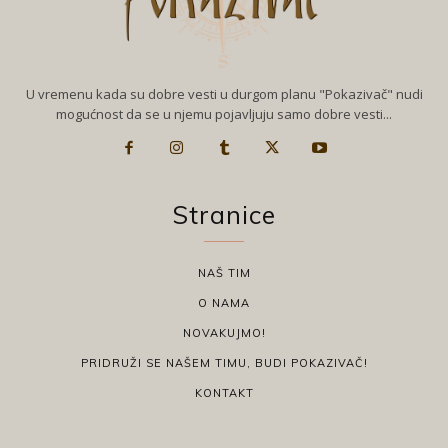
U vremenu kada su dobre vesti u durgom planu "Pokazivač" nudi
mogućnost da se u njemu pojavljuju samo dobre vesti...
Stranice
NAŠ TIM
O NAMA
NOVAKUJMO!
PRIDRUŽI SE NAŠEM TIMU, BUDI POKAZIVAČ!
KONTAKT