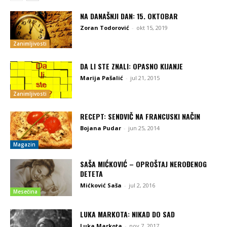
NA DANAŠNJI DAN: 15. OKTOBAR
Zoran Todorović
-
okt 15, 2019
Zanimljivosti
DA LI STE ZNALI: OPASNO KIJANJE
Marija Pašalić
-
jul 21, 2015
Zanimljivosti
RECEPT: SENDVIČ NA FRANCUSKI NAČIN
Bojana Pudar
-
jun 25, 2014
Magazin
SAŠA MIĆKOVIĆ – OPROŠTAJ NEROĐENOG
DETETA
Mićković Saša
-
jul 2, 2016
Mesečina
LUKA MARKOTA: NIKAD DO SAD
Luka Markota
-
nov 7, 2017