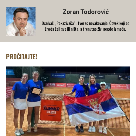
Zoran Todorović
Osnivač „Pokazivača“. Tvorac novakovanja. Čovek koji od
života želi sve ili ništa, a trenutno živi negde između.
PROČITAJTE!