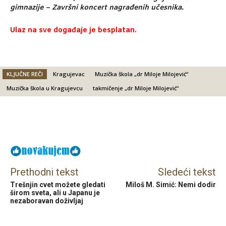
gimnazije – Završni koncert nagrađenih učesnika.
Ulaz na sve događaje je besplatan.
KLJUČNE REČI
Kragujevac
Muzička škola „dr Miloje Milojević“
Muzička škola u Kragujevcu
takmičenje „dr Miloje Milojević“
Facebook
X
Email
Prethodni tekst
Sledeći tekst
Trešnjin cvet možete gledati
Miloš M. Simić: Nemi dodir
širom sveta, ali u Japanu je
nezaboravan doživljaj