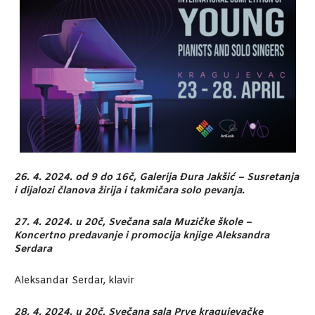
26. 4. 2024. od 9 do 16č, Galerija Đura Jakšić – Susretanja
i dijalozi članova žirija i takmičara solo pevanja.
27. 4. 2024. u 20č, Svečana sala Muzičke škole –
Koncertno predavanje i promocija knjige Aleksandra
Serdara
Aleksandar Serdar, klavir
28. 4. 2024. u 20č, Svečana sala Prve kragujevačke