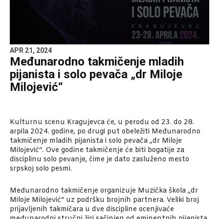
APR 21, 2024
Međunarodno takmičenje mladih
pijanista i solo pevača „dr Miloje
Milojević“
Kulturnu scenu Kragujevca će, u perodu od 23. do 28.
arpila 2024. godine, po drugi put obeležiti Međunarodno
takmičenje mladih pijanista i solo pevača „dr Miloje
Milojević“. Ove godine takmičenje će biti bogatije za
disciplinu solo pevanje, čime je dato zasluženo mesto
srpskoj solo pesmi.
Međunarodno takmičenje organizuje Muzička škola „dr
Miloje Milojević“ uz podršku brojnih partnera. Veliki broj
prijavljenih takmičara u dve discipline ocenjivaće
međunarodni stručni žiri sačinjen od eminentnih pijanista