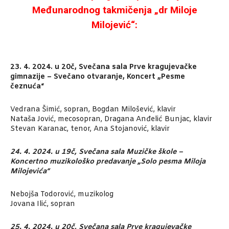
Međunarodnog takmičenja „dr Miloje
Milojević“:
23. 4. 2024. u 20č, Svečana sala Prve kragujevačke
gimnazije – Svečano otvaranje, Koncert „Pesme
čeznuća“
Vedrana Šimić, sopran, Bogdan Milošević, klavir
Nataša Jović, mecosopran, Dragana Anđelić Bunjac, klavir
Stevan Karanac, tenor, Ana Stojanović, klavir
24. 4. 2024. u 19č, Svečana sala Muzičke škole –
Koncertno muzikološko predavanje „Solo pesma Miloja
Milojevića“
Nebojša Todorović, muzikolog
Jovana Ilić, sopran
25. 4. 2024. u 20č, Svečana sala Prve kragujevačke