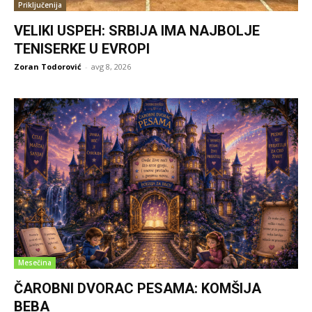
Priključenija
VELIKI USPEH: SRBIJA IMA NAJBOLJE
TENISERKE U EVROPI
Zoran Todorović
-
avg 8, 2026
Mesečina
ČAROBNI DVORAC PESAMA: KOMŠIJA
BEBA