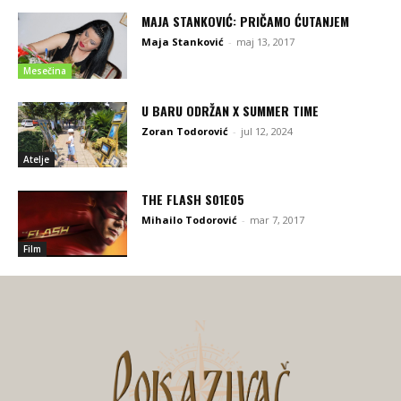
MAJA STANKOVIĆ: PRIČAMO ĆUTANJEM
Maja Stanković
-
maj 13, 2017
Mesečina
U BARU ODRŽAN X SUMMER TIME
Zoran Todorović
-
jul 12, 2024
Atelje
THE FLASH S01E05
Mihailo Todorović
-
mar 7, 2017
Film