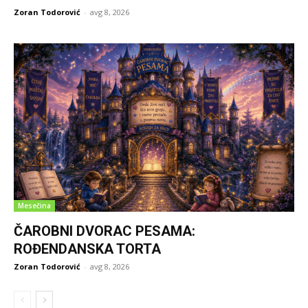
Zoran Todorović
-
avg 8, 2026
Mesečina
ČAROBNI DVORAC PESAMA:
ROĐENDANSKA TORTA
Zoran Todorović
-
avg 8, 2026