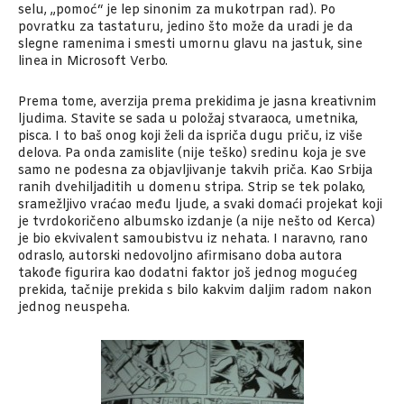
selu, „pomoć“ je lep sinonim za mukotrpan rad). Po
povratku za tastaturu, jedino što može da uradi je da
slegne ramenima i smesti umornu glavu na jastuk, sine
linea in Microsoft Verbo.
Prema tome, averzija prema prekidima je jasna kreativnim
ljudima. Stavite se sada u položaj stvaraoca, umetnika,
pisca. I to baš onog koji želi da ispriča dugu priču, iz više
delova. Pa onda zamislite (nije teško) sredinu koja je sve
samo ne podesna za objavljivanje takvih priča. Kao Srbija
ranih dvehiljaditih u domenu stripa. Strip se tek polako,
sramežljivo vraćao među ljude, a svaki domaći projekat koji
je tvrdokoričeno albumsko izdanje (a nije nešto od Kerca)
je bio ekvivalent samoubistvu iz nehata. I naravno, rano
odraslo, autorski nedovoljno afirmisano doba autora
takođe figurira kao dodatni faktor još jednog mogućeg
prekida, tačnije prekida s bilo kakvim daljim radom nakon
jednog neuspeha.