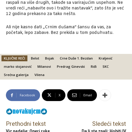
raspali na više drugih, takođe sa varirajućim uspehom. Ne
vredi reći „nabavite ovo i tražite nastavak“, zato što je već
12 godina prekasno za tako nešto.
Ali nije kasno dati „Crnim dušama“ šansu da vas, za
početak, lepo zabave. Bez prekida u tom poduhvatu.
KLJUČNE REČI
Belot
Bojak
Crne Duše 1. Bezdan
Kraljević
marko stojanović
Milanovi
Predrag Ginevski
Riđi
SKC
Srećna galerija
Vilena
Facebook
X
Email
Prethodni tekst
Sledeći tekst
Vic nedelje: Operi ruke
Da li ste znali: Hobiti IV