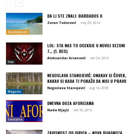
DA LI STE ZNALI: BARBADOS II
Zoran Todorović
-
maj 29, 2014
Zanimljivosti
LOL: STA NAS TO OCEKUJE U NOVOJ SEZONI
7… (1. DEO)
Aleksandar Arsenović
-
okt 24, 2016
Film
NEGOSLAVA STANOJEVIĆ: ONAKAV SI ČOVEK,
KAKAV SI KADA TI POKAŽU DA NISI U PRAVU
Negoslava Stanojević
-
avg 14, 2018
Magazin
DNEVNA DOZA AFORIZAMA
Nada Kljajić
-
okt 10, 2015
Satatatira
ZAVISNOST OD IGRICA – NOVA DIJAGNOZA