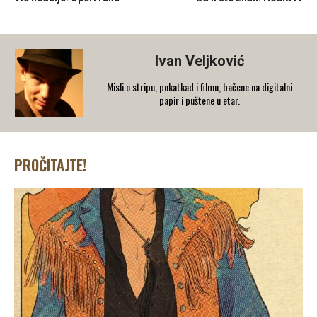
Ivan Veljković
Misli o stripu, pokatkad i filmu, bačene na digitalni
papir i puštene u etar.
PROČITAJTE!