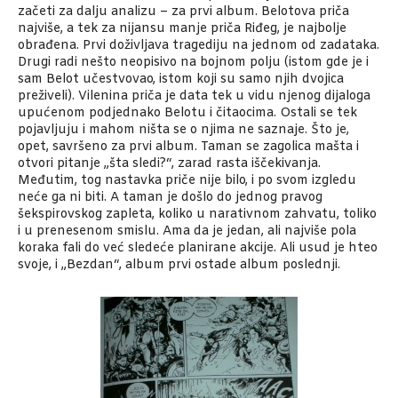
začeti za dalju analizu – za prvi album. Belotova priča
najviše, a tek za nijansu manje priča Riđeg, je najbolje
obrađena. Prvi doživljava tragediju na jednom od zadataka.
Drugi radi nešto neopisivo na bojnom polju (istom gde je i
sam Belot učestvovao, istom koji su samo njih dvojica
preživeli). Vilenina priča je data tek u vidu njenog dijaloga
upućenom podjednako Belotu i čitaocima. Ostali se tek
pojavljuju i mahom ništa se o njima ne saznaje. Što je,
opet, savršeno za prvi album. Taman se zagolica mašta i
otvori pitanje „šta sledi?“, zarad rasta iščekivanja.
Međutim, tog nastavka priče nije bilo, i po svom izgledu
neće ga ni biti. A taman je došlo do jednog pravog
šekspirovskog zapleta, koliko u narativnom zahvatu, toliko
i u prenesenom smislu. Ama da je jedan, ali najviše pola
koraka fali do već sledeće planirane akcije. Ali usud je hteo
svoje, i „Bezdan“, album prvi ostade album poslednji.