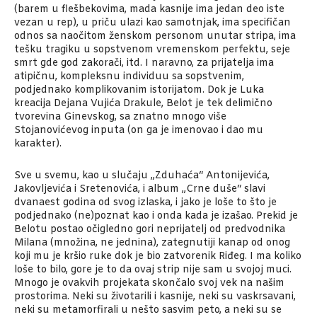
(barem u flešbekovima, mada kasnije ima jedan deo iste
vezan u rep), u priču ulazi kao samotnjak, ima specifičan
odnos sa naočitom ženskom personom unutar stripa, ima
tešku tragiku u sopstvenom vremenskom perfektu, seje
smrt gde god zakorači, itd. I naravno, za prijatelja ima
atipičnu, kompleksnu individuu sa sopstvenim,
podjednako komplikovanim istorijatom. Dok je Luka
kreacija Dejana Vujića Drakule, Belot je tek delimično
tvorevina Ginevskog, sa znatno mnogo više
Stojanovićevog inputa (on ga je imenovao i dao mu
karakter).
Sve u svemu, kao u slučaju „Zduhaća“ Antonijevića,
Jakovljevića i Sretenovića, i album „Crne duše“ slavi
dvanaest godina od svog izlaska, i jako je loše to što je
podjednako (ne)poznat kao i onda kada je izašao. Prekid je
Belotu postao očigledno gori neprijatelj od predvodnika
Milana (množina, ne jednina), zategnutiji kanap od onog
koji mu je kršio ruke dok je bio zatvorenik Riđeg. I ma koliko
loše to bilo, gore je to da ovaj strip nije sam u svojoj muci.
Mnogo je ovakvih projekata skončalo svoj vek na našim
prostorima. Neki su životarili i kasnije, neki su vaskrsavani,
neki su metamorfirali u nešto sasvim peto, a neki su se