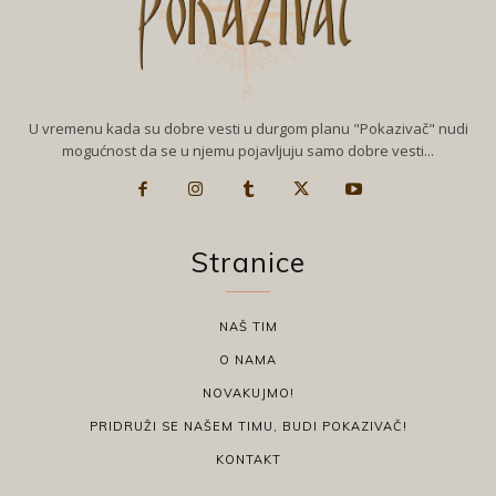
U vremenu kada su dobre vesti u durgom planu "Pokazivač" nudi
mogućnost da se u njemu pojavljuju samo dobre vesti...
Stranice
NAŠ TIM
O NAMA
NOVAKUJMO!
PRIDRUŽI SE NAŠEM TIMU, BUDI POKAZIVAČ!
KONTAKT