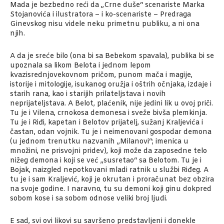
Mada je bezbedno reći da „Crne duše“ scenariste Marka
Stojanovića i ilustratora – i ko-scenariste – Predraga
Ginevskog nisu videle neku primetnu publiku, a ni ona
njih.
A da je sreće bilo (ona bi sa Bebekom spavala), publika bi se
upoznala sa likom Belota i jednom lepom
kvazisrednjovekovnom pričom, punom mača i magije,
istorije i mitologije, isukanog oružja i oštrih očnjaka, izdaje i
starih rana, kao i starijih prilateljstava i novih
neprijateljstava. A Belot, plaćenik, nije jedini lik u ovoj priči.
Tu je i Vilena, crnokosa demonesa i sveže bivša plemkinja.
Tu je i Riđi, kapetan i Belotov prijatelj, sužanj Kraljevića i
častan, odan vojnik. Tu je i neimenovani gospodar demona
(u jednom trenutku nazvanih „Milanovi“; imenica u
množini, ne prisvojni pridev), koji može da zaposedne telo
nižeg demona i koji se već „susretao“ sa Belotom. Tu je i
Bojak, naizgled nepotkovani mladi ratnik u službi Riđeg. A
tu je i sam Kraljević, koji je okrutan i proračunat bez obzira
na svoje godine. I naravno, tu su demoni koji ginu dokpred
sobom kose i sa sobom odnose veliki broj ljudi.
E sad, svi ovi likovi su savršeno predstavljeni i donekle