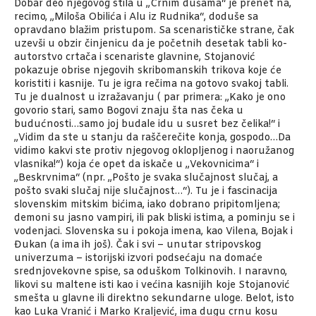
Dobar deo njegovog stila u „Crnim dušama“ je prenet na,
recimo, „Miloša Obilića i Alu iz Rudnika“, doduše sa
opravdano blažim pristupom. Sa scenarističke strane, čak
uzevši u obzir činjenicu da je početnih desetak tabli ko-
autorstvo crtača i scenariste glavnine, Stojanović
pokazuje obrise njegovih skribomanskih trikova koje će
koristiti i kasnije. Tu je igra rečima na gotovo svakoj tabli.
Tu je dualnost u izražavanju ( par primera: „Kako je ono
govorio stari, samo Bogovi znaju šta nas čeka u
budućnosti…samo joj budale idu u susret bez čelika!“ i
„Vidim da ste u stanju da raščerečite konja, gospodo…Da
vidimo kakvi ste protiv njegovog oklopljenog i naoružanog
vlasnika!“) koja će opet da iskače u „Vekovnicima“ i
„Beskrvnima“ (npr. „Pošto je svaka slučajnost slučaj, a
pošto svaki slučaj nije slučajnost…“). Tu je i fascinacija
slovenskim mitskim bićima, iako dobrano pripitomljena;
demoni su jasno vampiri, ili pak bliski istima, a pominju se i
vodenjaci. Slovenska su i pokoja imena, kao Vilena, Bojak i
Đukan (a ima ih još). Čak i svi – unutar stripovskog
univerzuma – istorijski izvori podsećaju na domaće
srednjovekovne spise, sa oduškom Tolkinovih. I naravno,
likovi su maltene isti kao i većina kasnijih koje Stojanović
smešta u glavne ili direktno sekundarne uloge. Belot, isto
kao Luka Vranić i Marko Kraljević, ima dugu crnu kosu