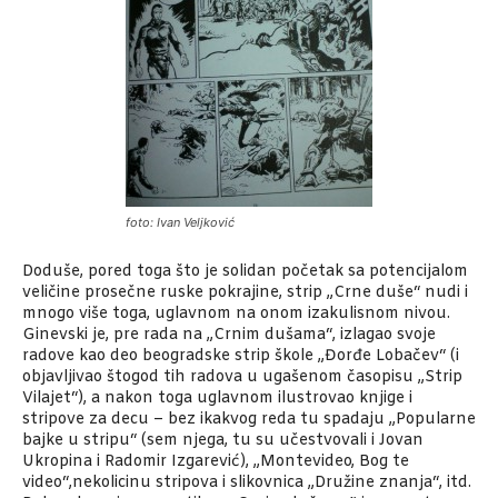
foto: Ivan Veljković
Doduše, pored toga što je solidan početak sa potencijalom
veličine prosečne ruske pokrajine, strip „Crne duše“ nudi i
mnogo više toga, uglavnom na onom izakulisnom nivou.
Ginevski je, pre rada na „Crnim dušama“, izlagao svoje
radove kao deo beogradske strip škole „Đorđe Lobačev“ (i
objavljivao štogod tih radova u ugašenom časopisu „Strip
Vilajet“), a nakon toga uglavnom ilustrovao knjige i
stripove za decu – bez ikakvog reda tu spadaju „Popularne
bajke u stripu“ (sem njega, tu su učestvovali i Jovan
Ukropina i Radomir Izgarević), „Montevideo, Bog te
video“,nekolicinu stripova i slikovnica „Družine znanja“, itd.