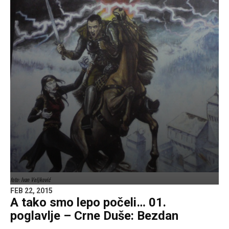
foto: Ivan Veljković
FEB 22, 2015
A tako smo lepo počeli… 01.
poglavlje – Crne Duše: Bezdan