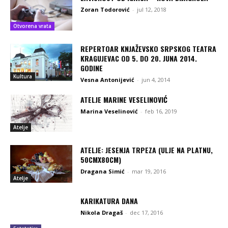
Zoran Todorović
-
jul 12, 2018
Otvorena vrata
REPERTOAR KNJAŽEVSKO SRPSKOG TEATRA
KRAGUJEVAC OD 5. DO 20. JUNA 2014.
GODINE
Kultura
Vesna Antonijević
-
jun 4, 2014
ATELJE MARINE VESELINOVIĆ
Marina Veselinović
-
feb 16, 2019
Atelje
ATELJE: JESENJA TRPEZA (ULJE NA PLATNU,
50CMX80CM)
Dragana Simić
-
mar 19, 2016
Atelje
KARIKATURA DANA
Nikola Dragaš
-
dec 17, 2016