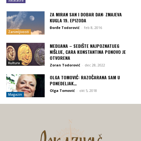
Satatatira
ZA MIRAN SAN I DOBAR DAN: ZMAJEVA
KUGLA 19. EPIZODA
Đorđe Todorović
-
feb 8, 2016
Zanimljivosti
MEDIJANA – SEDIŠTE NAJPOZNATIJEG
NIŠLIJE, CARA KONSTANTINA PONOVO JE
OTVORENA
Kultura
Zoran Todorović
-
dec 28, 2022
OLGA TOMOVIĆ: RAZOČARANA SAM U
PONEDELJAK…
Olga Tomović
-
okt 5, 2018
Magazin