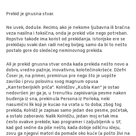
Prekid je gnusna stvar.
Ne uvek, doduše. Recimo, ako je nekome ljubavna ili bračna
veza nasilna i toksična, onda je prekid više nego potreban.
Ropstvo takođe ima korist od prekidanja. Istorijske ere se
prekidaju svaki dan radi nečeg boljeg, samo da bi to nešto
postalo gore do sledećeg neminovnog prekida.
Ali je prekid gnusna stvar onda kada prekida nešto novo a
dobro, vredno pažnje, inovativno, kolotečinokršeće. Džefri
Čoser je, na primer, preminuo pre nego što je uopšte
završio i prvu polovinu svog magnum opusa
„Kanterberijskih priča“. Kolridžov „Kubla Kan“ je ostao
nedovršen jer ga je, u trenutku zapisivanja pesme nakon
buđenja iz sna, prekinula Persona iz Porloka, neki
nasumični lik koji je kucao na vrata u to doba; zbog tog
prekida, Kolridž je zapisao samo jedan deo pesme, početak,
a ostalo zaboravio. Nalik Kolridžu, jedan moj ortak ima
često ovakve prekide; kao programer i zaljubljenik u SF,
kad god sedne da piše nešto, kada dobije odličnu ideju,
zovu ga njegovi matori da pomaže oko kuće (a pošto živi na