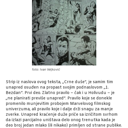
foto: Ivan Veljković
Strip iz naslova ovog teksta, „Crne duše“, je samim tim
unapred osuđen na propast svojim podnaslovom „1.
Bezdan“. Prvi deo. Zlatno pravilo – čak i u Holivudu – je
„ne planirati previše unapred“. Pravilo koje se donekle
promenilo munjevitim probojem Marvelovog filmskog
univerzuma, ali pravilo koje i dalje drži snagu za manje
zverke. Unapred kraćenje duže priče sa izričitom svrhom
da izlazi parcijalno uništava delo onog trenutka kada je
deo broj jedan mlako (ili nikako) primljen od strane publike.