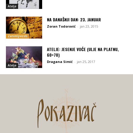
Atelje
NA DANAŠNJI DAN: 23. JANUAR
Zoran Todorović
-
jan 23, 2015
Zanimljivosti
ATELJE: JESENJE VOĆE (ULJE NA PLATNU,
60×70)
Dragana Simić
-
jan 25, 2017
Atelje