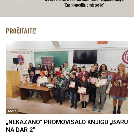
“Enciklopedija praistorije”.
PROČITAJTE!
Atelje
„NEKAZANO“ PROMOVISALO KNJIGU „BARU
NA DAR 2“