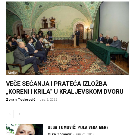
Atelje
VEČE SEĆANJA I PRATEĆA IZLOŽBA
„KORENI I KRILA“ U KRALJEVSKOM DVORU
Zoran Todorović
-
dec 5, 2025
OLGA TOMOVIĆ: POLA VEKA MENE
Olga Tomović
-
jun 21, 2019