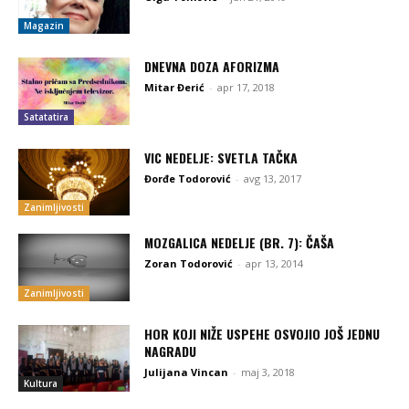
Magazin
DNEVNA DOZA AFORIZMA
Mitar Đerić
-
apr 17, 2018
Satatatira
VIC NEDELJE: SVETLA TAČKA
Đorđe Todorović
-
avg 13, 2017
Zanimljivosti
MOZGALICA NEDELJE (BR. 7): ČAŠA
Zoran Todorović
-
apr 13, 2014
Zanimljivosti
HOR KOJI NIŽE USPEHE OSVOJIO JOŠ JEDNU
NAGRADU
Julijana Vincan
-
maj 3, 2018
Kultura