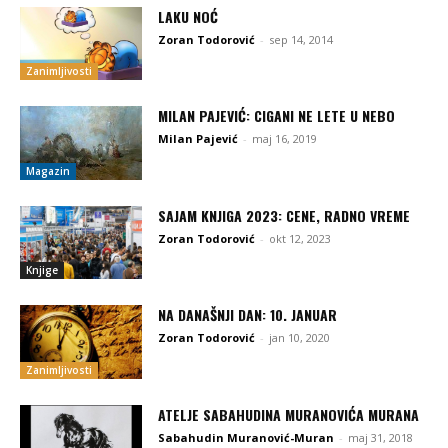
LAKU NOĆ
Zoran Todorović
-
sep 14, 2014
Zanimljivosti
MILAN PAJEVIĆ: CIGANI NE LETE U NEBO
Milan Pajević
-
maj 16, 2019
Magazin
SAJAM KNJIGA 2023: CENE, RADNO VREME
Zoran Todorović
-
okt 12, 2023
Knjige
NA DANAŠNJI DAN: 10. JANUAR
Zoran Todorović
-
jan 10, 2020
Zanimljivosti
ATELJE SABAHUDINA MURANOVIĆA MURANA
Sabahudin Muranović-Muran
-
maj 31, 2018