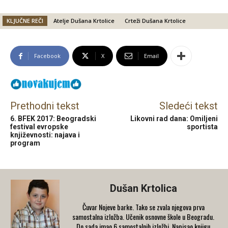
KLJUČNE REČI
Atelje Dušana Krtolice
Crteži Dušana Krtolice
Facebook
X
Email
Prethodni tekst
Sledeći tekst
6. BFEK 2017: Beogradski
Likovni rad dana: Omiljeni
festival evropske
sportista
književnosti: najava i
program
Dušan Krtolica
Čuvar Nojeve barke. Tako se zvala njegova prva
samostalna izložba. Učenik osnovne škole u Beogradu.
Do sada imao 6 samostalnih izložbi. Napisao knjigu