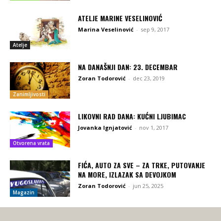
ATELJE MARINE VESELINOVIĆ
Marina Veselinović
-
sep 9, 2017
Atelje
NA DANAŠNJI DAN: 23. DECEMBAR
Zoran Todorović
-
dec 23, 2019
Zanimljivosti
LIKOVNI RAD DANA: KUĆNI LJUBIMAC
Jovanka Ignjatović
-
nov 1, 2017
Otvorena vrata
FIĆA, AUTO ZA SVE – ZA TRKE, PUTOVANJE
NA MORE, IZLAZAK SA DEVOJKOM
Zoran Todorović
-
jun 25, 2025
Magazin