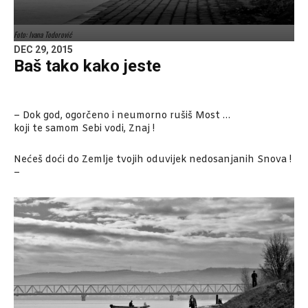
Foto: Ivana Todorović
DEC 29, 2015
Baš tako kako jeste
– Dok god, ogorčeno i neumorno rušiš Most …
koji te samom Sebi vodi, Znaj !
Nećeš doći do Zemlje tvojih oduvijek nedosanjanih Snova !
–