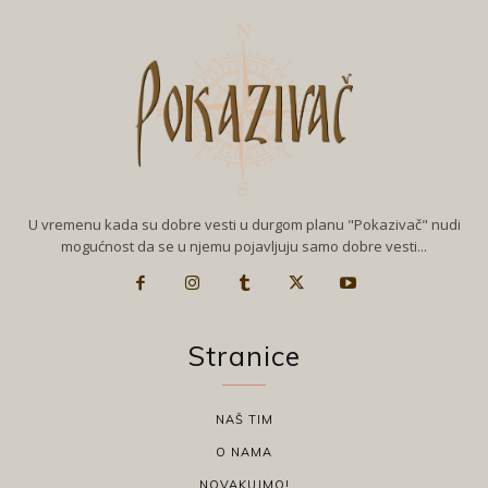
U vremenu kada su dobre vesti u durgom planu "Pokazivač" nudi
mogućnost da se u njemu pojavljuju samo dobre vesti...
Stranice
NAŠ TIM
O NAMA
NOVAKUJMO!