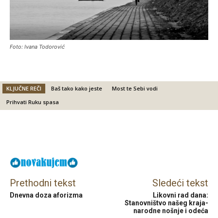
Foto: Ivana Todorović
KLJUČNE REČI
Baš tako kako jeste
Most te Sebi vodi
Prihvati Ruku spasa
Facebook
X
Email
Prethodni tekst
Sledeći tekst
Dnevna doza aforizma
Likovni rad dana:
Stanovništvo našeg kraja-
narodne nošnje i odeća