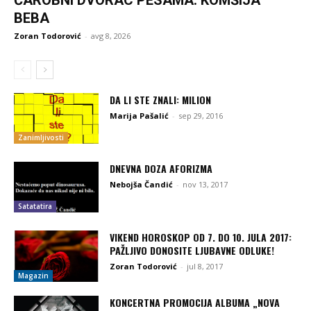
BEBA
Zoran Todorović
-
avg 8, 2026
DA LI STE ZNALI: MILION
Marija Pašalić
-
sep 29, 2016
Zanimljivosti
DNEVNA DOZA AFORIZMA
Nebojša Čandić
-
nov 13, 2017
Satatatira
VIKEND HOROSKOP OD 7. DO 10. JULA 2017:
PAŽLJIVO DONOSITE LJUBAVNE ODLUKE!
Zoran Todorović
-
jul 8, 2017
Magazin
KONCERTNA PROMOCIJA ALBUMA „NOVA