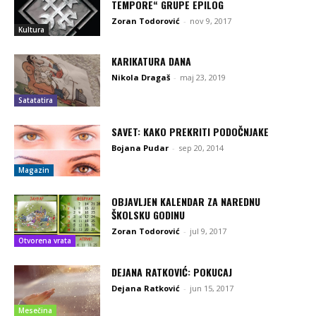
TEMPORE“ GRUPE EPILOG
Zoran Todorović
-
nov 9, 2017
Kultura
KARIKATURA DANA
Nikola Dragaš
-
maj 23, 2019
Satatatira
SAVET: KAKO PREKRITI PODOČNJAKE
Bojana Pudar
-
sep 20, 2014
Magazin
OBJAVLJEN KALENDAR ZA NAREDNU
ŠKOLSKU GODINU
Zoran Todorović
-
jul 9, 2017
Otvorena vrata
DEJANA RATKOVIĆ: POKUCAJ
Dejana Ratković
-
jun 15, 2017
Mesečina