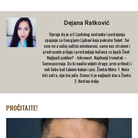
Dejana Ratković
Vjeruje da je srž Ljudskog nastanka i postojanja
spajanje sa Energijom Ljubavi koja pokreće Svijet. Svi
smo mi u našoj suštini neiskvareni, samo nas strahovi i
predrasude prljaju i prestavljaju kočnice za ljepši Život.
Najljepši poklon? - Iskrenost. Najdivniji trenutak –
Samospoznaja. Da bi naučio voljeti druge, prvo prihvati i
voli Sebe baš takvim kakav i jesi. Životni Moto: 1. Neće
biti sutra, nije bio juče. Danas ti je najljepši dan u Životu.
2. Nastavi dalje.
PROČITAJTE!