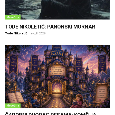
Mesečina
TODE NIKOLETIĆ: PANONSKI MORNAR
Tode Nikoletić
-
avg 8, 2026
Mesečina
ČAROBNI DVORAC PESAMA: KOMŠIJA