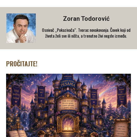
Zoran Todorović
Osnivač „Pokazivača“. Tvorac novakovanja. Čovek koji od
života želi sve ili ništa, a trenutno živi negde između.
PROČITAJTE!