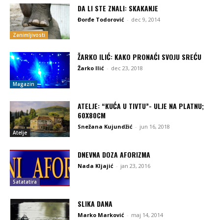
DA LI STE ZNALI: SKAKANJE
Đorđe Todorović
-
dec 9, 2014
Zanimljivosti
ŽARKO ILIĆ: KAKO PRONAĆI SVOJU SREĆU
Žarko Ilić
-
dec 23, 2018
Magazin
ATELJE: “KUĆA U TIVTU”- ULJE NA PLATNU;
60X80CM
Snežana Kujundžić
-
jun 16, 2018
Atelje
DNEVNA DOZA AFORIZMA
Nada Kljajić
-
jan 23, 2016
Satatatira
SLIKA DANA
Marko Marković
-
maj 14, 2014