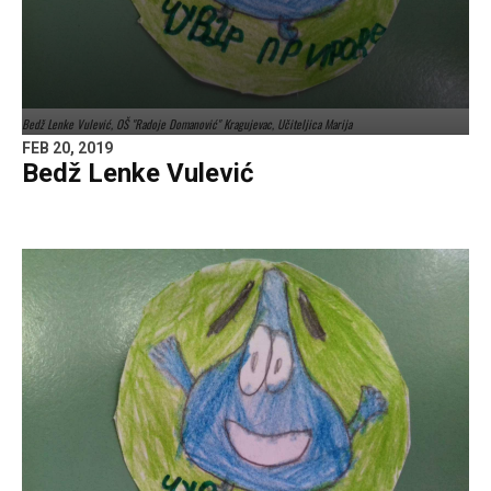
Bedž Lenke Vulević, OŠ "Radoje Domanović" Kragujevac, Učiteljica Marija
FEB 20, 2019
Bedž Lenke Vulević