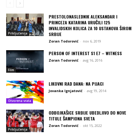
PRESTOLONASLEDNIK ALEKSANDAR I
PRINCEZA KATARINA URUČILI 125
INVALIDSKIH KOLICA ZA 10 USTANOVA ŠIROM
SRBIJE
Priključenija
Zoran Todorović
-
nov 6, 2019
PERSON OF INTEREST S1 E7 – WITNESS
Zoran Todorović
-
avg 16, 2016
Film
LIKOVNI RAD DANA: NA PIJACI
Jovanka Ignjatović
-
avg 19, 2014
Otvorena vrata
ODBOJKAŠICE SRBIJE UBEDLJIVO DO NOVE
TITULE ŠAMPIONA SVETA
Zoran Todorović
-
okt 15, 2022
Priključenija