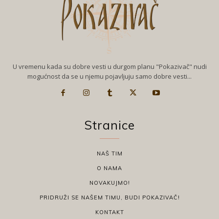
U vremenu kada su dobre vesti u durgom planu "Pokazivač" nudi
mogućnost da se u njemu pojavljuju samo dobre vesti...
Stranice
NAŠ TIM
O NAMA
NOVAKUJMO!
PRIDRUŽI SE NAŠEM TIMU, BUDI POKAZIVAČ!
KONTAKT