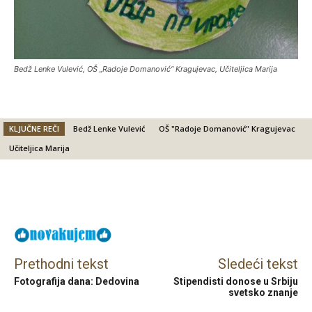
Bedž Lenke Vulević, OŠ „Radoje Domanović“ Kragujevac, Učiteljica Marija
KLJUČNE REČI
Bedž Lenke Vulević
OŠ "Radoje Domanović" Kragujevac
Učiteljica Marija
Facebook
X
Email
Prethodni tekst
Sledeći tekst
Fotografija dana: Dedovina
Stipendisti donose u Srbiju
svetsko znanje