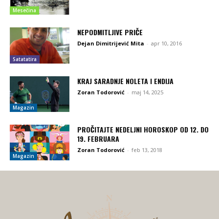
Mesečina
NEPODMITLJIVE PRIČE
Dejan Dimitrijević Mita
-
apr 10, 2016
Satatatira
KRAJ SARADNJE NOLETA I ENDIJA
Zoran Todorović
-
maj 14, 2025
Magazin
PROČITAJTE NEDELJNI HOROSKOP OD 12. DO
19. FEBRUARA
Zoran Todorović
-
feb 13, 2018
Magazin