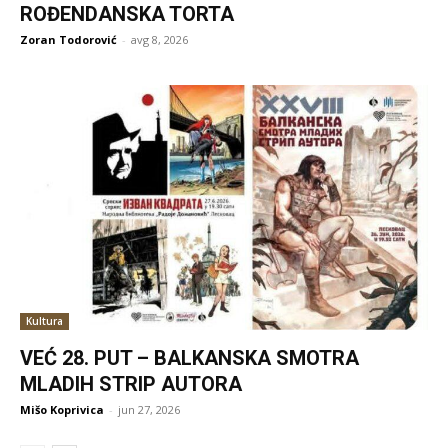
ROĐENDANSKA TORTA
Zoran Todorović
-
avg 8, 2026
Kultura
VEĆ 28. PUT – BALKANSKA SMOTRA
MLADIH STRIP AUTORA
Mišo Koprivica
-
jun 27, 2026