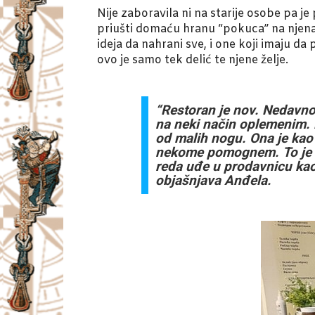
Nije zaboravila ni na starije osobe pa j
priušti domaću hranu “pokuca” na njena 
ideja da nahrani sve, i one koji imaju da 
ovo je samo tek delić te njene želje.
“Restoran je nov. Nedavno 
na neki način oplemenim.
od malih nogu. Ona je kao
nekome pomognem. To je on
reda uđe u prodavnicu kao 
objašnjava Anđela.