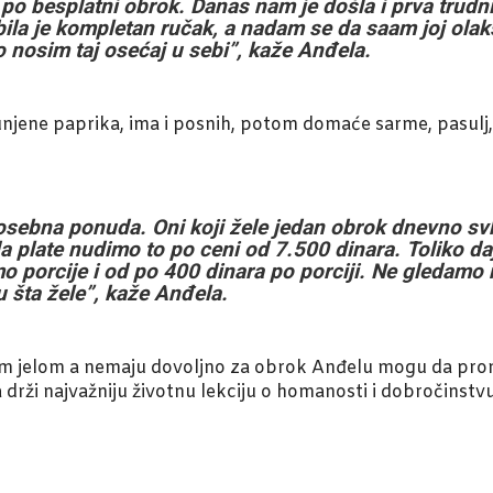
a po besplatni obrok. Danas nam je došla i prva trud
ila je kompletan ručak, a nadam se da saam joj olak
 nosim taj osećaj u sebi”, kaže Anđela.
njene paprika, ima i posnih, potom domaće sarme, pasulj, s
posebna ponuda. Oni koji žele jedan obrok dnevno 
da plate nudimo to po ceni od 7.500 dinara. Toliko d
mo porcije i od po 400 dinara po porciji. Ne gledamo 
 šta žele”, kaže Anđela.
ćim jelom a nemaju dovoljno za obrok Anđelu mogu da prona
 drži najvažniju životnu lekciju o homanosti i dobročinstvu