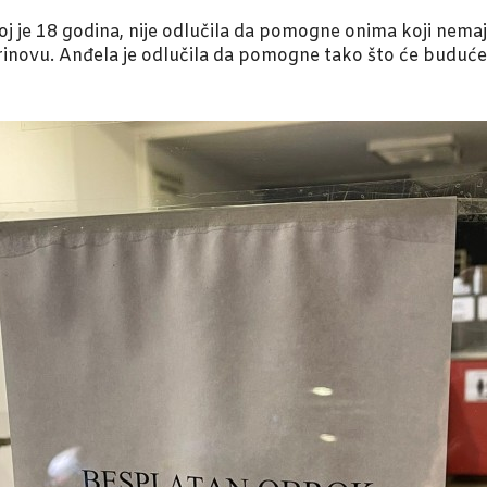
joj je 18 godina, nije odlučila da pomogne onima koji nemaj
prinovu. Anđela je odlučila da pomogne tako što će budu