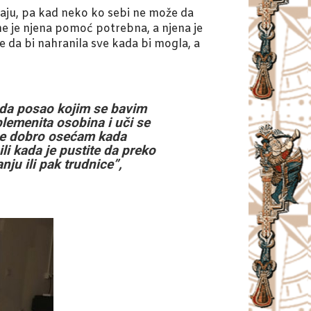
emaju, pa kad neko ko sebi ne može da
e je njena pomoć potrebna, a njena je
aže da bi nahranila sve kada bi mogla, a
u da posao kojim se bavim
emenita osobina i uči se
 se dobro osećam kada
i kada je pustite da preko
ju ili pak trudnice”,