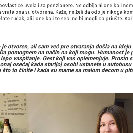
e povlastice uvela i za penzionere. Ne odbija ni one koji n
vrata ona su otvorena. Kaže, ne želi da odbije nikoga kom
plate ručak, ali i one koji to sebi ne bi mogli da priušte. K
je otvoren, ali sam već pre otvaranja došla na idej
 Da pomognem na način na koji mogu. Humanost je pl
 lepo vaspitanje. Gest koji vas oplemenjuje. Prosto
aj osećaj kada starijoj osobi ustanete u autobusu il
što to činite i kada su mame sa malom decom u pitan