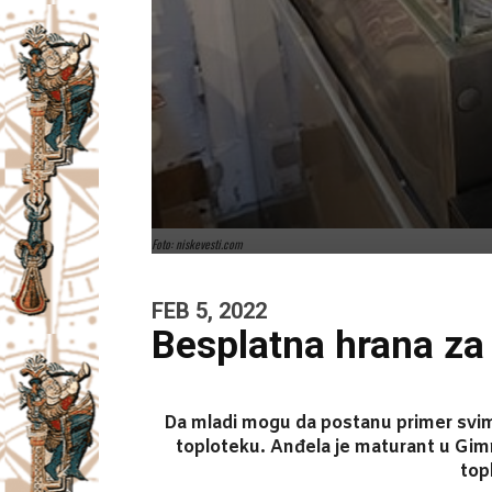
Foto: niskevesti.com
FEB 5, 2022
Besplatna hrana za
Da mladi mogu da postanu primer svima
toploteku. Anđela je maturant u Gimna
top