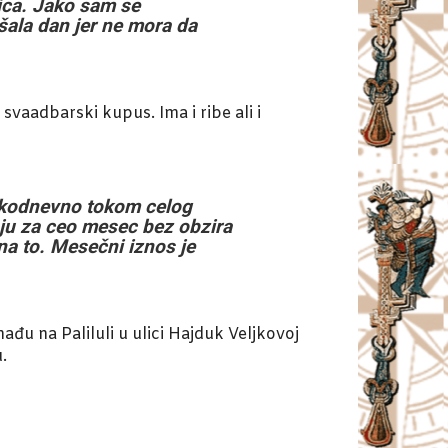
nica. Jako sam se
šala dan jer ne mora da
vaadbarski kupus. Ima i ribe ali i
svkodnevno tokom celog
aju za ceo mesec bez obzira
na to. Mesečni iznos je
đu na Paliluli u ulici Hajduk Veljkovoj
.