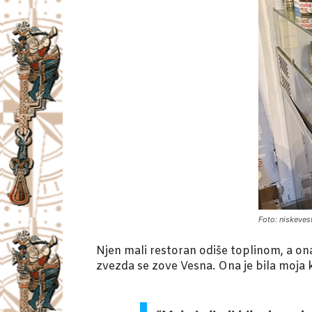
Foto: niskeves
Njen mali restoran odiše toplinom, a ona
zvezda se zove Vesna. Ona je bila moja k