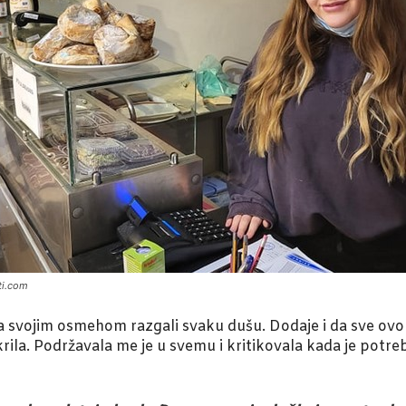
ti.com
 svojim osmehom razgali svaku dušu. Dodaje i da sve ovo ne
rila. Podržavala me je u svemu i kritikovala kada je potre