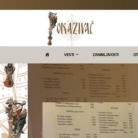
P
VESTI
ZANIMLJIVOSTI
OT
O
K
A
Z