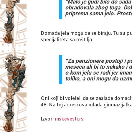
“Malo je ljudi bilo do sad
obradovala zbog toga. Dob
priprema sama jelo. Prosto
Domaća jela mogu da se biraju. Tu su pu
specijaliteta sa roštilja.
“Za penzionere postoji i 
meseca ali bi to nekako i 
o kom jelu se radi jer ima
toliko, a oni mogu da uzmu
Oni koji bi voleleli da se zaslade doma
48. Na toj adresi ova mlada gimnazijalka
Izvor:
niskevesti.rs