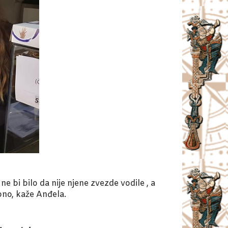
 bi bilo da nije njene zvezde vodile , a
bno, kaže Anđela.