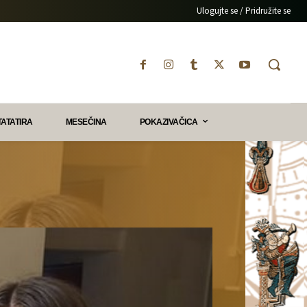
Ulogujte se / Pridružite se
TATATIRA
MESEČINA
POKAZIVAČICA