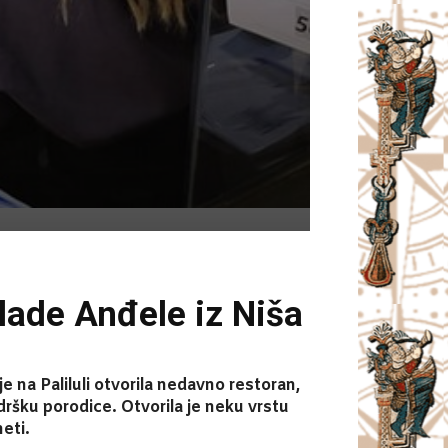
ade Anđele iz Niša
na Paliluli otvorila nedavno restoran,
dršku porodice. Otvorila je neku vrstu
eti.