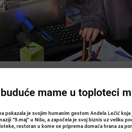
 buduće mame u toploteci ml
 pokazala je svojim humanim gestom Anđela Lečić koja je 
ziji “9.maj” u Nišu, a započela je svoj biznis uz veliku po
loteke, restoran u kome se priprema domaća hrana za pon