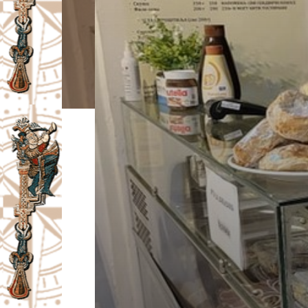
I
V
A
Č