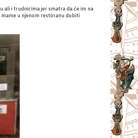
u ali i trudnicima jer smatra da će im na
će mame u njenom restoranu dobiti