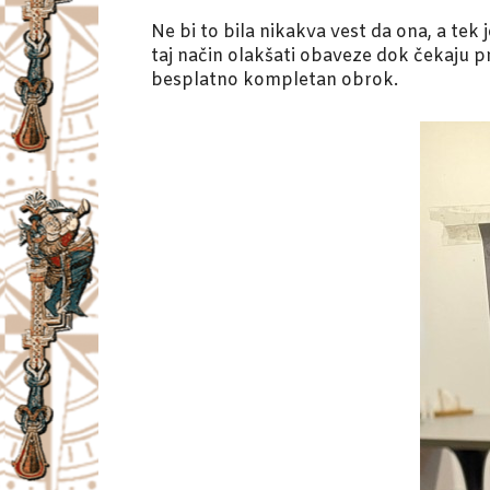
Ne bi to bila nikakva vest da ona, a tek 
taj način olakšati obaveze dok čekaju 
besplatno kompletan obrok.