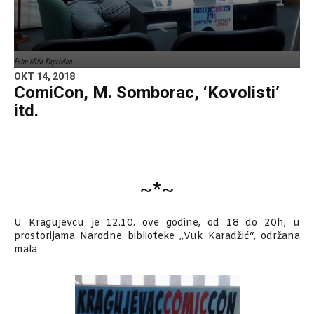
Foto: Mišo Koprivica
OKT 14, 2018
ComiCon, M. Somborac, ‘Kovolisti’
itd.
~*~
U Kragujevcu je 12.10. ove godine, od 18 do 20h, u
prostorijama Narodne biblioteke „Vuk Karadžić“, održana
mala