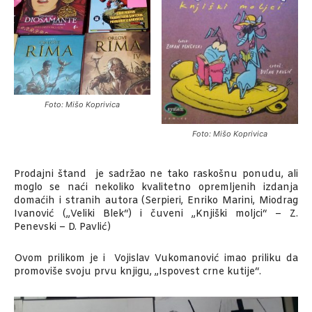
Foto: Mišo Koprivica
Foto: Mišo Koprivica
Prodajni štand je sadržao ne tako raskošnu ponudu, ali
moglo se naći nekoliko kvalitetno opremljenih izdanja
domaćih i stranih autora (Serpieri, Enriko Marini, Miodrag
Ivanović („Veliki Blek“) i čuveni „Knjiški moljci“ – Z.
Penevski – D. Pavlić)
Ovom prilikom je i Vojislav Vukomanović imao priliku da
promoviše svoju prvu knjigu, „Ispovest crne kutije“.