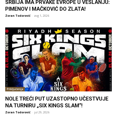
SRBIJA IMA PRVAKE EVROPE U VESLANJU:
PIMENOV I MAČKOVIĆ DO ZLATA!
Zoran Todorović
-
avg 1, 2026
Priključenija
NOLE TREĆI PUT UZASTOPNO UČESTVUJE
NA TURNIRU „SIX KINGS SLAM“!
Zoran Todorović
-
jul 29, 2026