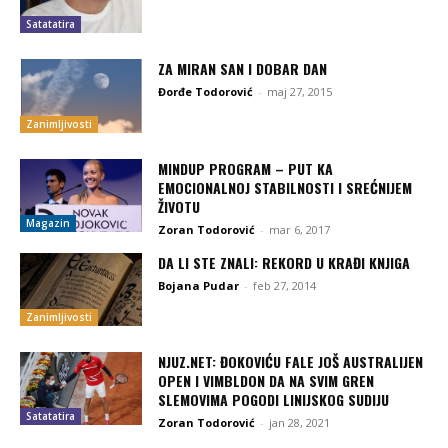
Satatatira
ZA MIRAN SAN I DOBAR DAN
Đorđe Todorović
-
maj 27, 2015
Zanimljivosti
MINDUP PROGRAM – PUT KA
EMOCIONALNOJ STABILNOSTI I SREĆNIJEM
ŽIVOTU
Magazin
Zoran Todorović
-
mar 6, 2017
DA LI STE ZNALI: REKORD U KRAĐI KNJIGA
Bojana Pudar
-
feb 27, 2014
Zanimljivosti
NJUZ.NET: ĐOKOVIĆU FALE JOŠ AUSTRALIJEN
OPEN I VIMBLDON DA NA SVIM GREN
SLEMOVIMA POGODI LINIJSKOG SUDIJU
Satatatira
Zoran Todorović
-
jan 28, 2021