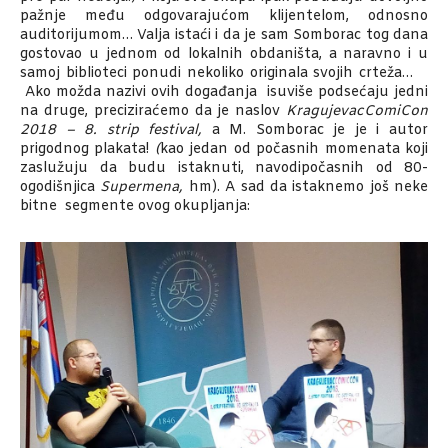
pažnje među odgovarajućom klijentelom, odnosno
auditorijumom… Valja istaći i da je sam Somborac tog dana
gostovao u jednom od lokalnih obdaništa, a naravno i u
samoj biblioteci ponudi nekoliko originala svojih crteža…
Ako možda nazivi ovih događanja isuviše podsećaju jedni
na druge, preciziraćemo da je naslov
KragujevacComiCon
2018 – 8. strip festival,
a M. Somborac je je i autor
prigodnog plakata!
(
kao jedan od počasnih momenata koji
zaslužuju da budu istaknuti, navodipočasnih od 80-
ogodišnjica
Supermena,
hm). A sad da istaknemo još neke
bitne segmente ovog okupljanja: