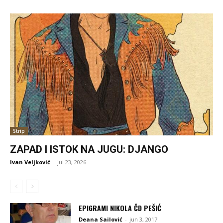
Strip
ZAPAD I ISTOK NA JUGU: DJANGO
Ivan Veljković
-
jul 23, 2026
EPIGRAMI NIKOLA ČD PEŠIĆ
Deana Sailović
-
jun 3, 2017