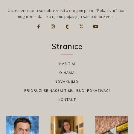
U vremenu kada su dobre vesti u durgom planu "Pokazivač" nudi
mogućnost da se u njemu pojavljuju samo dobre vesti...
Stranice
NAŠ TIM
O NAMA
NOVAKUJMO!
PRIDRUŽI SE NAŠEM TIMU, BUDI POKAZIVAČ!
KONTAKT