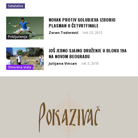
Satatatira
NOVAK PROTIV GOLUBJEVA IZBORIO
PLASMAN U ČETVRTFINALE
Zoran Todorović
-
feb 25, 2015
Priključenija
JOŠ JEDNO SJAJNO DRUŽENJE U BLOKU 19A
NA NOVOM BEOGRADU
Julijana Vincan
-
okt 3, 2018
Otvorena vrata