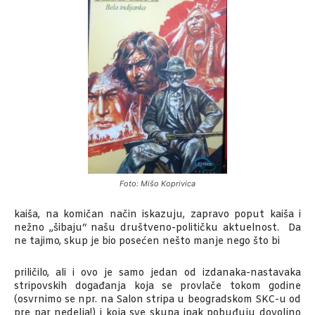
Foto: Mišo Koprivica
kaiša, na komičan način iskazuju, zapravo poput kaiša i
nežno „šibaju“ našu društveno-političku aktuelnost. Da
ne tajimo, skup je bio posećen nešto manje nego što bi
priličilo, ali i ovo je samo jedan od izdanaka-nastavaka
stripovskih događanja koja se provlače tokom godine
(osvrnimo se npr. na Salon stripa u beogradskom SKC-u od
pre par nedelja!) i koja sve skupa ipak pobuđuju dovoljno