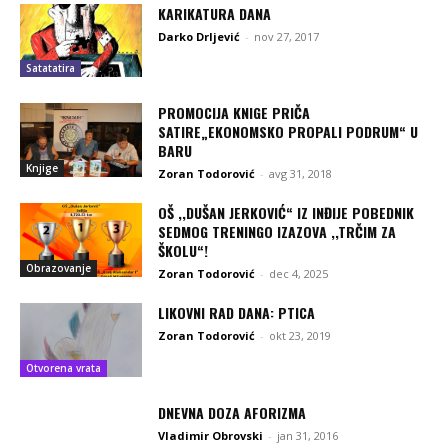
KARIKATURA DANA
Darko Drljević
-
nov 27, 2017
Satatatira
PROMOCIJA KNIGE PRIČA
SATIRE„EKONOMSKO PROPALI PODRUM“ U
BARU
Knjige
Zoran Todorović
-
avg 31, 2018
OŠ ,,DUŠAN JERKOVIĆ“ IZ INĐIJE POBEDNIK
SEDMOG TRENINGO IZAZOVA ,,TRČIM ZA
ŠKOLU“!
Obrazovanje
Zoran Todorović
-
dec 4, 2025
LIKOVNI RAD DANA: PTICA
Zoran Todorović
-
okt 23, 2019
Otvorena vrata
DNEVNA DOZA AFORIZMA
Vladimir Obrovski
-
jan 31, 2016