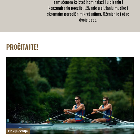
zamućenom kolotečinom nalazi i u pisanju i
konzumiranju poezije, uživanje u slušanju muzike i
skromnim porodičnim kretanjima. Oženjen je i otac
dvoje dece.
PROČITAJTE!
Priključenija