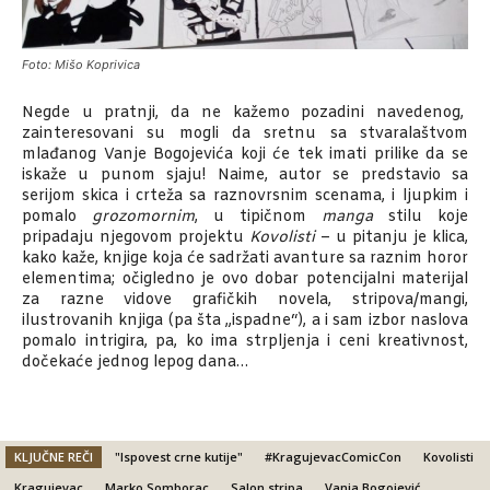
Foto: Mišo Koprivica
Negde u pratnji, da ne kažemo pozadini navedenog,
zainteresovani su mogli da sretnu sa stvaralaštvom
mlađanog Vanje Bogojevića koji će tek imati prilike da se
iskaže u punom sjaju! Naime, autor se predstavio sa
serijom skica i crteža sa raznovrsnim scenama, i ljupkim i
pomalo
grozomornim
, u tipičnom
manga
stilu koje
pripadaju njegovom projektu
Kovolisti
– u pitanju je klica,
kako kaže, knjige koja će sadržati avanture sa raznim horor
elementima; očigledno je ovo dobar potencijalni materijal
za razne vidove grafičkih novela, stripova/mangi,
ilustrovanih knjiga (pa šta „ispadne“), a i sam izbor naslova
pomalo intrigira, pa, ko ima strpljenja i ceni kreativnost,
dočekaće jednog lepog dana…
KLJUČNE REČI
"Ispovest crne kutije"
#KragujevacComicCon
Kovolisti
Kragujevac
Marko Somborac
Salon stripa
Vanja Bogojević