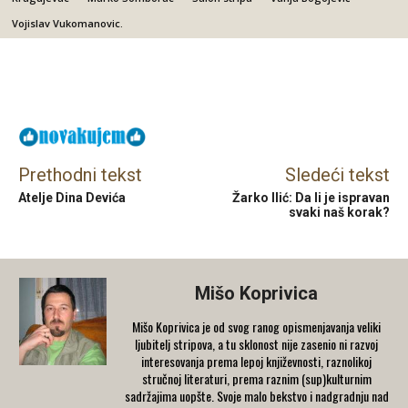
Vojislav Vukomanovic.
Facebook
X
Email
Prethodni tekst
Sledeći tekst
Atelje Dina Devića
Žarko Ilić: Da li je ispravan
svaki naš korak?
Mišo Koprivica
Mišo Koprivica je od svog ranog opismenjavanja veliki
ljubitelj stripova, a tu sklonost nije zasenio ni razvoj
interesovanja prema lepoj književnosti, raznolikoj
stručnoj literaturi, prema raznim (sup)kulturnim
sadržajima uopšte. Svoje malo bekstvo i nadgradnju nad